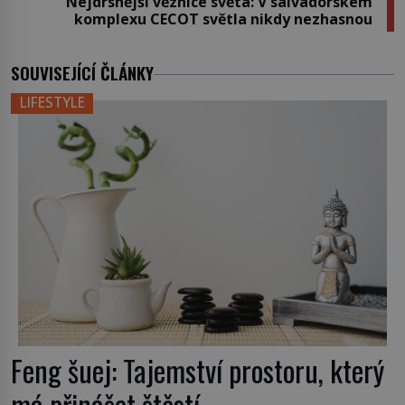
Nejdrsnější věznice světa: V salvadorském
komplexu CECOT světla nikdy nezhasnou
SOUVISEJÍCÍ ČLÁNKY
LIFESTYLE
Feng šuej: Tajemství prostoru, který
má přinášet štěstí