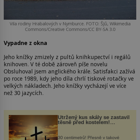
Vila rodiny Hrabalových v Nymburce. FOTO: ŠJů, Wikimedia
Commons/Creative Commons/CC BY-SA 3.0
Vypadne z okna
Jeho knížky zmizely z pultů knihkupectví i regálů
knihoven. V té době zároveň píše novelu
Obsluhoval jsem anglického krále. Satisfakci zažívá
po roce 1989, kdy jeho díla chrlí tiskové rotačky ve
velkých nákladech. Jeho knížky vycházejí ve více
než 30 jazycích.
Utržený kus skály se zastavil
těsně před kostelem!
Ochránila ho boží síla?
30 centimetrů! Přesně v takové