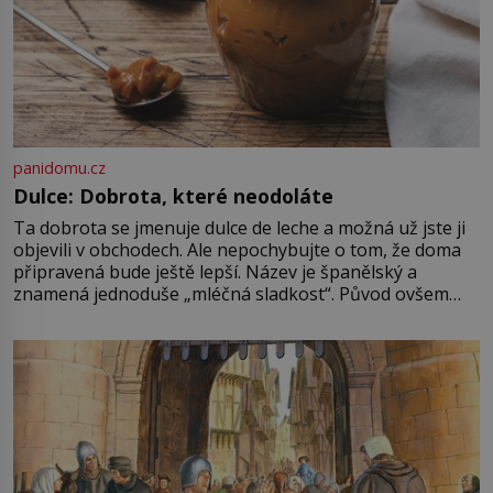
panidomu.cz
Dulce: Dobrota, které neodoláte
Ta dobrota se jmenuje dulce de leche a možná už jste ji
objevili v obchodech. Ale nepochybujte o tom, že doma
připravená bude ještě lepší. Název je španělský a
znamená jednoduše „mléčná sladkost“. Původ ovšem
není úplně jednoznačný, o autorství této receptury se
pře hned několik latinskoamerických zemí a k tomu
Francie, kde se traduje,