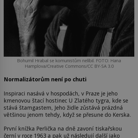
Bohumil Hrabal se komunistům nelíbil. FOTO: Hana
Hamplova/Creative Commons/CC BY-SA 3.0
Normalizátorům není po chuti
Inspiraci nasává v hospodách, v Praze je jeho
kmenovou štací hostinec U Zlatého tygra, kde se
stává štamgastem, Jeho židle zůstává prázdná
většinou jenom tehdy, když se přesune do Kerska.
První knížka Perlička na dně zavoní tiskařskou
černí v roce 1963 a pak už následují další jako