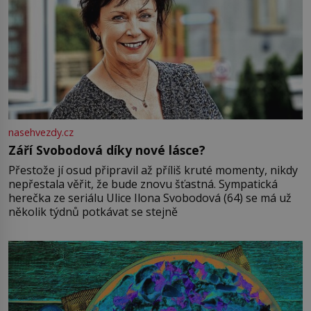
nasehvezdy.cz
Září Svobodová díky nové lásce?
Přestože jí osud připravil až příliš kruté momenty, nikdy
nepřestala věřit, že bude znovu šťastná. Sympatická
herečka ze seriálu Ulice Ilona Svobodová (64) se má už
několik týdnů potkávat se stejně