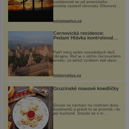
vzdálenosti se od amerického
kostela zastavil obrovský 20tunový
balvan, který se v květnu 2014
nečekaně odtrhl od nedaleké skály
při její demolici. Podle místních stojí
enigmaplus.cz
...
Černovická rezidence:
Pedant Hlávka kontroloval
každou cihlu
Patří mezi sedm novodobých divů
Ukrajiny. Řeč je o obřím černovickém
areálu, za jehož vznikem stál slavný
český architekt Josef Hlávka. Ten si
na něm dal mimořádně záležet. Jeho
stavební plány by při ...
historyplus.cz
Gruzínské masové knedlíčky
Gruzie se nachází na rozhraní dvou
kontinentů a právě to se promítá i do
její kuchyně. Snoubí se v ní
evropské a asijské chutě a díky tomu
vznikají rozmanité a chuťově bohaté
pokrmy, které rozhodně st...