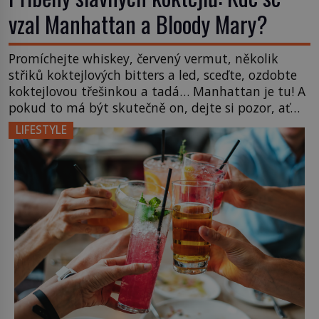
vzal Manhattan a Bloody Mary?
Promíchejte whiskey, červený vermut, několik
střiků koktejlových bitters a led, sceďte, ozdobte
koktejlovou třešinkou a tadá… Manhattan je tu! A
pokud to má být skutečně on, dejte si pozor, ať
místo klasické americké rye whiskey či klidně
LIFESTYLE
bourbonu nepoužijete skotskou whisku. Co se
stane? Inu, koktejl bude stále skvělý, ale už to
nebude Manhattan ale […]