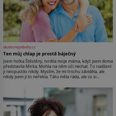
skutecnepribehy.cz
Ten můj chlap je prostě báječný
Jsem holka Štěstěny, tvrdila moje máma, když jsem doma
představila Mirka. Mohla na něm oči nechat. To nadšení
ji neopustilo nikdy. Myslím, že mi trochu záviděla, ale
nikdy jsem jí to neřekla. Tátu měla ráda, ale co si
pamatuji, tak jsme s Mirkem byli zamilovaní mnohem víc.
Jsme spolu moc rádi Tehdy byla jiná doba, když