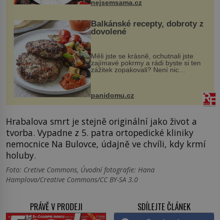
nejsemsama.cz
Balkánské recepty, dobroty z
dovolené
Měli jste se krásně, ochutnali jste
zajímavé pokrmy a rádi byste si ten
zážitek zopakovali? Není nic
snazšího. Pljeskavica (10 porcí)
Možná jste ji ochutnali na dovolené v
bývalé Jugoslávii, lze ji vi...
panidomu.cz
Hrabalova smrt je stejně originální jako život a
tvorba. Vypadne z 5. patra ortopedické kliniky
nemocnice Na Bulovce, údajně ve chvíli, kdy krmí
holuby.
Foto: Cretive Commons, Úvodní fotografie: Hana
Hamplova/Creative Commons/CC BY-SA 3.0
PRÁVĚ V PRODEJI
SDÍLEJTE ČLÁNEK