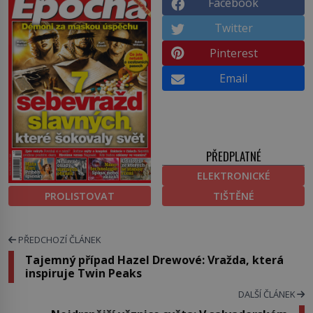
Facebook
Twitter
Pinterest
Email
PŘEDPLATNÉ
ELEKTRONICKÉ
PROLISTOVAT
TIŠTĚNÉ
PŘEDCHOZÍ ČLÁNEK
Tajemný případ Hazel Drewové: Vražda, která
inspiruje Twin Peaks
DALŠÍ ČLÁNEK