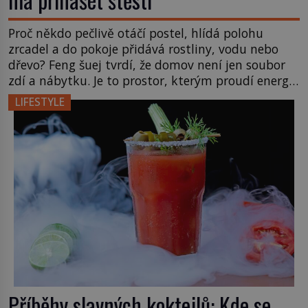
Proč někdo pečlivě otáčí postel, hlídá polohu
zrcadel a do pokoje přidává rostliny, vodu nebo
dřevo? Feng šuej tvrdí, že domov není jen soubor
zdí a nábytku. Je to prostor, kterým proudí energie
čchi a jeho uspořádání může ovlivňovat, jak se v
LIFESTYLE
něm člověk cítí. Feng šuej má kořeny ve staré Číně
a jeho historie […]
Příběhy slavných koktejlů: Kde se