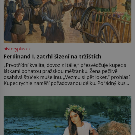
historyplus.cz
Ferdinand I. zatrhl šizení na tržištích
„Prvotřídní kvalita, dovoz z Itálie,“ přesvědčuje kupec s
látkami bohatou pražskou měšťanku. Žena pečlivě
osahává štůček mušelínu. „Vezmu si pět loket,“ prohlásí.
Kupec rychle naměří požadovanou délku. Pořádný kus
mu přitom zůstane za prsty… „Na šaty ho bude málo,
milostpaní. Stačí jenom na sukni,“ zhodnotí švadlena
množství růžového mušelínu. „Ošidili vás, podívejte.“
Vezme do ruky dřevěnou