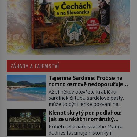
ZÁHADY A TAJEMSTVÍ
Tajemná Sardinie: Proč se na
tomto ostrově nedoporučuje
pytlovat „mořské brambory“?
Až si někdy otevřete krabičku
sardinek či tubu sardelové pasty,
může to být i lehké pozvání na
cestu do srdce Středozemního
Klenot skrytý pod podlahou:
moře, na ostrov hrdých Sardů.
Jak se unikátní románský
Věděli jste, že to byl právě italský
poklad dostal do zapadlého
Příběh relikviáře svatého Maura
ostrov Sardinie, jenž těmto
Bečova?
dodnes fascinuje historiky i
produktům moře propůjčil své