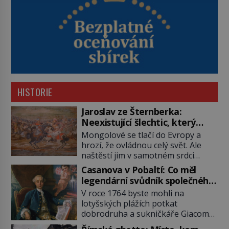
HISTORIE
Jaroslav ze Šternberka:
Neexistující šlechtic, který
z Moravy vyžene Mongoly
Mongolové se tlačí do Evropy a
hrozí, že ovládnou celý svět. Ale
naštěstí jim v samotném srdci
Evropy stojí v cestě malé, ale silné
Casanova v Pobaltí: Co měl
království, které dokáže
legendární svůdník společného
dobyvatelské hordy zastavit. Co
se svobodnými zednáři?
V roce 1764 byste mohli na
nedokáže žádná z asijských říší, co
lotyšských plážích potkat
nedokážou Němci – to dokáže
dobrodruha a sukničkáře Giacoma
český král. Nebo že by ne?
Casanovu. Jeho cesta k Baltskému
Mongolové od roku 1223 postupují