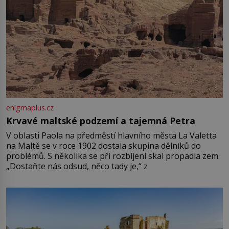
enigmaplus.cz
Krvavé maltské podzemí a tajemná Petra
V oblasti Paola na předměstí hlavního města La Valetta
na Maltě se v roce 1902 dostala skupina dělníků do
problémů. S několika se při rozbíjení skal propadla zem.
„Dostaňte nás odsud, něco tady je,“ z