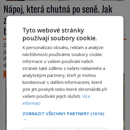
Nápoj, která chutná po seně. Jak
znechucený Američan vymyslel
brčko
Tyto webové stránky
používají soubory cookie.
Dnes je brčko naprostou samozřejmostí. Jenže
K personalizaci obsahu, reklam a analýze
ještě v 19. století lidé upíjejí limonády i koktejly
návštěvnosti používáme soubory cookie.
dutými stébly žita nebo žitné slámy. Fungují sice
Informace o vašem používání našich
dobře, mají ale jednu nepříjemnou vlastnost po
stránek také sdílíme s našimi reklamními a
chvíli se rozmáčejí a nápoji dodávají travnatou
LIFESTYLE
analytickými partnery, kteří je mohou
příchuť. Právě tahle drobná nepříjemnost přivede
kombinovat s dalšími informacemi, které
amerického výrobce cigaretových náustků k
jste jim poskytli nebo které shromáždili při
nápadu, který změní způsob pití po celém […]
vašem používání jejich služeb.
Více
informací
ZOBRAZIT VŠECHNY PARTNERY
(1616)
→