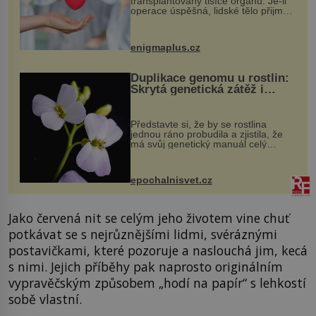
transplantovány tisíce orgánů. Je-li
operace úspěšná, lidské tělo přijme
darovaný orgán za své a pacient
může vést plnohodnotný život. Ale co
když při transplantaci nepřijímám...
enigmaplus.cz
Duplikace genomu u rostlin:
Skrytá genetická zátěž i
evoluční výhoda
Představte si, že by se rostlina
jednou ráno probudila a zjistila, že
má svůj genetický manuál celý
dvakrát. Přesně to se občas v
přírodě stane – a podle nového
výzkumu to může být pro druhy
epochalnisvet.cz
vstupenka...
Jako červená nit se celým jeho životem vine chuť
potkávat se s nejrůznějšími lidmi, svéráznými
postavičkami, které pozoruje a naslouchá jim, kecá
s nimi. Jejich příběhy pak naprosto originálním
vypravěčským způsobem „hodí na papír“ s lehkostí
sobě vlastní.