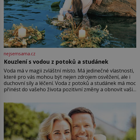
nejsemsama.cz
Kouzlení s vodou z potoků a studánek
Voda má v magii zvláštní místo. Má jedinečné vlastnosti,
které pro vás mohou být nejen zdrojem osvěžení, ale i
duchovní síly a léčení. Voda z potoků a studánek má moc
přinést do vašeho života pozitivní změny a obnovit vaši
energii. Využitím těchto přírodních zdrojů v magii
můžete obohatit své rituály a přinést do svého života
větší harmonii a klid. Je důležité