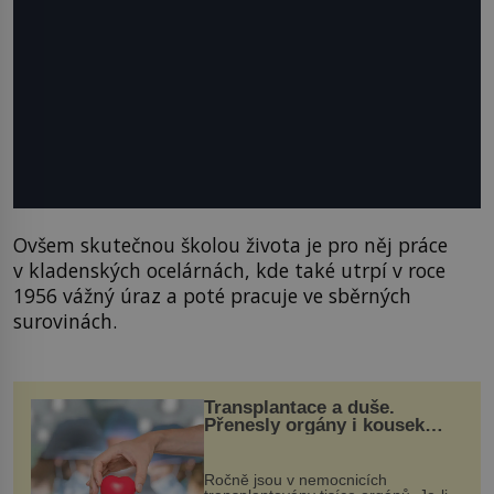
Ovšem skutečnou školou života je pro něj práce
v kladenských ocelárnách, kde také utrpí v roce
1956 vážný úraz a poté pracuje ve sběrných
surovinách.
Transplantace a duše.
Přenesly orgány i kousek
osobnosti dárce?
Ročně jsou v nemocnicích