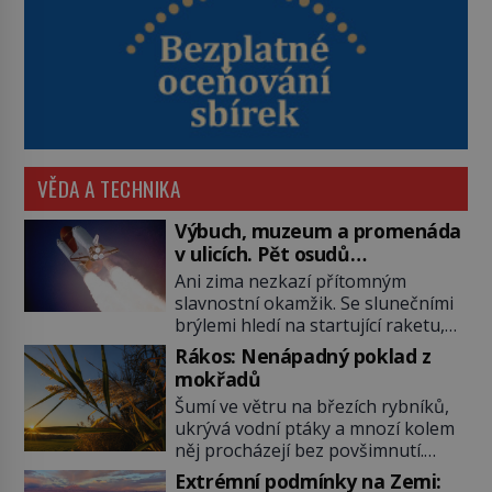
VĚDA A TECHNIKA
Výbuch, muzeum a promenáda
v ulicích. Pět osudů
nejslavnějších raketoplánů
Ani zima nezkazí přítomným
slavnostní okamžik. Se slunečními
brýlemi hledí na startující raketu,
která má do vesmíru vynést kromě
Rákos: Nenápadný poklad z
posádky také obyčejnou učitelku.
mokřadů
Po několika sekundách všem
Šumí ve větru na březích rybníků,
ztuhnou úsměvy, stroj totiž
ukrývá vodní ptáky a mnozí kolem
exploduje. Jejich konstrukce není
něj procházejí bez povšimnutí.
z levného kraje, daňové poplatníky
Přesto právě rákos pomáhal stavět
stojí miliardy dolarů. Na druhou
Extrémní podmínky na Zemi: