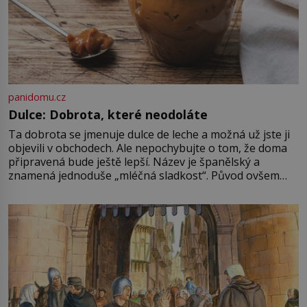
panidomu.cz
Dulce: Dobrota, které neodoláte
Ta dobrota se jmenuje dulce de leche a možná už jste ji
objevili v obchodech. Ale nepochybujte o tom, že doma
připravená bude ještě lepší. Název je španělský a
znamená jednoduše „mléčná sladkost“. Původ ovšem
není úplně jednoznačný, o autorství této receptury se
pře hned několik latinskoamerických zemí a k tomu
Francie, kde se traduje,