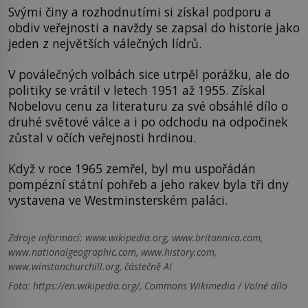
Svými činy a rozhodnutími si získal podporu a
obdiv veřejnosti a navždy se zapsal do historie jako
jeden z největších válečných lídrů.
V poválečných volbách sice utrpěl porážku, ale do
politiky se vrátil v letech 1951 až 1955. Získal
Nobelovu cenu za literaturu za své obsáhlé dílo o
druhé světové válce a i po odchodu na odpočinek
zůstal v očích veřejnosti hrdinou.
Když v roce 1965 zemřel, byl mu uspořádán
pompézní státní pohřeb a jeho rakev byla tři dny
vystavena ve Westminsterském paláci.
Zdroje informací:
www.wikipedia.org, www.britannica.com,
www.nationalgeographic.com, www.history.com,
www.winstonchurchill.org, částečně AI
Foto: https://en.wikipedia.org/, Commons Wikimedia / Volné dílo