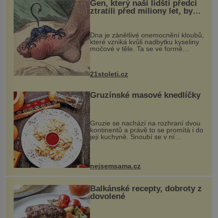
Gen, který naši lidští předci
ztratili před miliony let, by
mohl pomoci s léčbou
„nemoci králů“
Dna je zánětlivé onemocnění kloubů,
které vzniká kvůli nadbytku kyseliny
močové v těle. Ta se ve formě
krystalků ukládá v blízkosti kloubů,
nejčastěji přitom postihuje palce na
nohou, a způsobuje bole...
21stoleti.cz
Gruzínské masové knedlíčky
Gruzie se nachází na rozhraní dvou
kontinentů a právě to se promítá i do
její kuchyně. Snoubí se v ní
evropské a asijské chutě a díky tomu
vznikají rozmanité a chuťově bohaté
pokrmy, které rozhodně st...
nejsemsama.cz
Balkánské recepty, dobroty z
dovolené