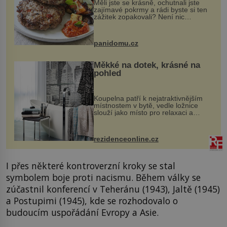
Měli jste se krásně, ochutnali jste
zajímavé pokrmy a rádi byste si ten
zážitek zopakovali? Není nic
snazšího. Pljeskavica (10 porcí)
Možná jste ji ochutnali na dovolené v
bývalé Jugoslávii, lze ji vi...
panidomu.cz
Měkké na dotek, krásné na
pohled
Koupelna patří k nejatraktivnějším
místnostem v bytě, vedle ložnice
slouží jako místo pro relaxaci a
odpočinek. Koupelnový textil –
ručníky, osušky a koberečky –
mohou jako mávnutím kouzelného
rezidenceonline.cz
proutku...
I přes některé kontroverzní kroky se stal
symbolem boje proti nacismu. Během války se
zúčastnil konferencí v Teheránu (1943), Jaltě (1945)
a Postupimi (1945), kde se rozhodovalo o
budoucím uspořádání Evropy a Asie.