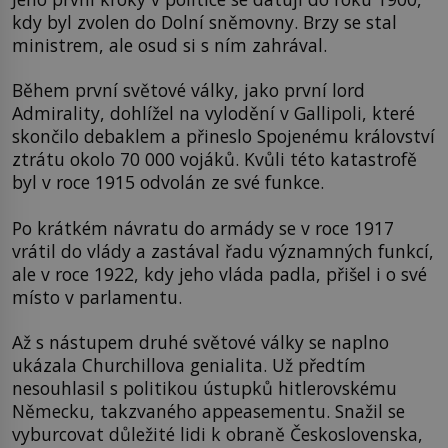
kdy byl zvolen do Dolní sněmovny. Brzy se stal
ministrem, ale osud si s ním zahrával.
Během první světové války, jako první lord
Admirality, dohlížel na vylodění v Gallipoli, které
skončilo debaklem a přineslo Spojenému království
ztrátu okolo 70 000 vojáků. Kvůli této katastrofě
byl v roce 1915 odvolán ze své funkce.
Po krátkém návratu do armády se v roce 1917
vrátil do vlády a zastával řadu významných funkcí,
ale v roce 1922, kdy jeho vláda padla, přišel i o své
místo v parlamentu.
Až s nástupem druhé světové války se naplno
ukázala Churchillova genialita. Už předtím
nesouhlasil s politikou ústupků hitlerovskému
Německu, takzvaného appeasementu. Snažil se
vyburcovat důležité lidi k obraně Československa,