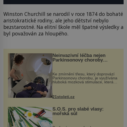
Winston Churchill se narodil v roce 1874 do bohaté
aristokratické rodiny, ale jeho dětství nebylo
bezstarostné. Na elitní škole měl špatné výsledky a
byl považován za hloupého.
Neinvazivní léčba nejen
Parkinsonovy choroby
pomocí ultrazvukové
„helmy“
Ke zmírnění třesu, který doprovází
Parkinsonovu chorobu, je využívána
hluboká mozková stimulace, která
však vyžaduje vysoce invazivní
zákrok. Ultrazvuk zase není vhodný
k dostatečně přesnému zacílení ...
21stoleti.cz
S.O.S. pro slabé vlasy:
mořská sůl