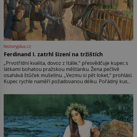
historyplus.cz
Ferdinand I. zatrhl šizení na tržištích
„Prvotřídní kvalita, dovoz z Itálie,“ přesvědčuje kupec s
látkami bohatou pražskou měšťanku. Žena pečlivě
osahává štůček mušelínu. „Vezmu si pět loket,“ prohlásí.
Kupec rychle naměří požadovanou délku. Pořádný kus
mu přitom zůstane za prsty… „Na šaty ho bude málo,
milostpaní. Stačí jenom na sukni,“ zhodnotí švadlena
množství růžového mušelínu. „Ošidili vás, podívejte.“
Vezme do ruky dřevěnou