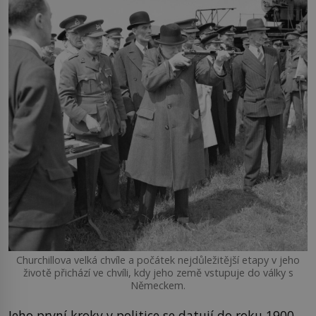
Churchillova velká chvíle a počátek nejdůležitější etapy v jeho
životě přichází ve chvíli, kdy jeho země vstupuje do války s
Německem.
Jeho první kroky v politice se datují do roku 1900,