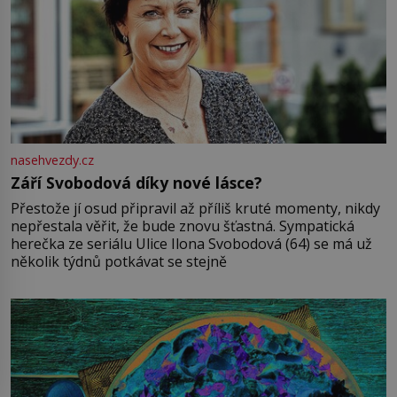
nasehvezdy.cz
Září Svobodová díky nové lásce?
Přestože jí osud připravil až příliš kruté momenty, nikdy
nepřestala věřit, že bude znovu šťastná. Sympatická
herečka ze seriálu Ulice Ilona Svobodová (64) se má už
několik týdnů potkávat se stejně