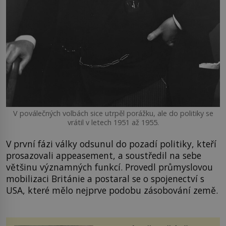
V poválečných volbách sice utrpěl porážku, ale do politiky se
vrátil v letech 1951 až 1955.
V první fázi války odsunul do pozadí politiky, kteří
prosazovali appeasement, a soustředil na sebe
většinu významných funkcí. Provedl průmyslovou
mobilizaci Británie a postaral se o spojenectví s
USA, které mělo nejprve podobu zásobování země.