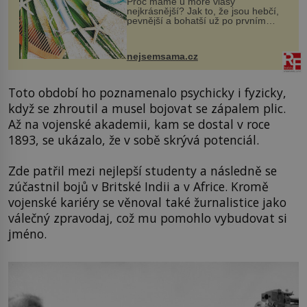
Proč máme u moře vlasy
nejkrásnější? Jak to, že jsou hebčí,
pevnější a bohatší už po prvním
vykoupání? Protože sůl obsažená v
mořské vodě má blahodárný vliv.
Nejen na tělo a pokožku, ale i na
nejsemsama.cz
vlasy. ...
Toto období ho poznamenalo psychicky i fyzicky,
když se zhroutil a musel bojovat se zápalem plic.
Až na vojenské akademii, kam se dostal v roce
1893, se ukázalo, že v sobě skrývá potenciál.
Zde patřil mezi nejlepší studenty a následně se
zúčastnil bojů v Britské Indii a v Africe. Kromě
vojenské kariéry se věnoval také žurnalistice jako
válečný zpravodaj, což mu pomohlo vybudovat si
jméno.