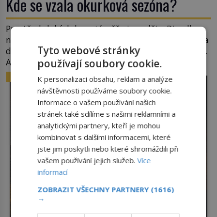
Kde se vzala okurková sezóna?
Prostě období, kdy se téměř nic neděje. Divadla
nehrají, v parlamentu se nehlasuje, všichni jsou na
Tyto webové stránky
dovolené a média tak nemají o čem mluvit a psát.
A vymýšlejí si proto témata, které nikoho
používají soubory cookie.
nezajímají. Proč je však ona letní doba spojovaná
ZAJÍMAVOSTI
K personalizaci obsahu, reklam a analýze
zrovna s okurkami? Okurkovou sezónu známe už
návštěvnosti používáme soubory cookie.
od poloviny 19. století, ovšem jako Češi […]
Informace o vašem používání našich
stránek také sdílíme s našimi reklamními a
analytickými partnery, kteří je mohou
kombinovat s dalšími informacemi, které
jste jim poskytli nebo které shromáždili při
vašem používání jejich služeb.
Více
informací
ZOBRAZIT VŠECHNY PARTNERY
(1616)
→