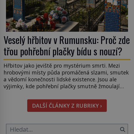
Veselý hřbitov v Rumunsku: Proč zde
třou pohřební plačky bídu s nouzí?
Hřbitov jako jeviště pro mystérium smrti. Mezi
hrobovými místy půda promáčená slzami, smutek
a vědomí konečnosti lidské existence. Jsou ale
výjimky, kde pohřební plačky smutně žmoulají
kapesníky nikoli při smutečním obřadu, ale při
pohledu na výši vyměřené podpory
DALŠÍ ČLÁNKY Z RUBRIKY ›
v nezaměstnanosti. Kam vás pozveme? Unikátní
hřbitov, který si vysloužil název „Veselý“, najdeme
v rumunské vesnici Sapanta, nedaleko hranic […]