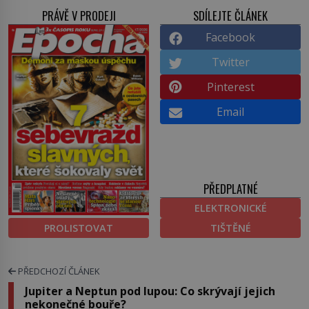
PRÁVĚ V PRODEJI
SDÍLEJTE ČLÁNEK
Facebook
Twitter
Pinterest
Email
PŘEDPLATNÉ
ELEKTRONICKÉ
PROLISTOVAT
TIŠTĚNÉ
PŘEDCHOZÍ ČLÁNEK
Jupiter a Neptun pod lupou: Co skrývají jejich
nekonečné bouře?