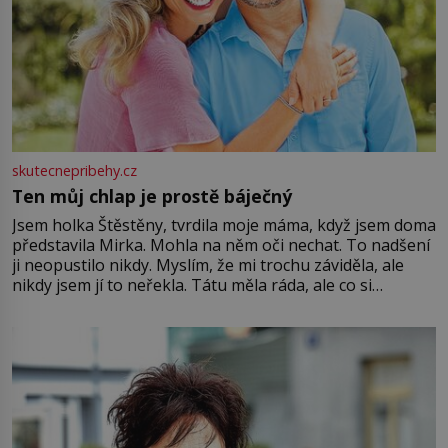
skutecnepribehy.cz
Ten můj chlap je prostě báječný
Jsem holka Štěstěny, tvrdila moje máma, když jsem doma
představila Mirka. Mohla na něm oči nechat. To nadšení
ji neopustilo nikdy. Myslím, že mi trochu záviděla, ale
nikdy jsem jí to neřekla. Tátu měla ráda, ale co si
pamatuji, tak jsme s Mirkem byli zamilovaní mnohem víc.
Jsme spolu moc rádi Tehdy byla jiná doba, když