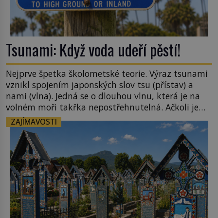
Tsunami: Když voda udeří pěstí!
Nejprve špetka školometské teorie. Výraz tsunami
vznikl spojením japonských slov tsu (přístav) a
nami (vlna). Jedná se o dlouhou vlnu, která je na
volném moři takřka nepostřehnutelná. Ačkoli je
vlnová délka tsunami i 300 kilometrů, výška vlny
ZAJÍMAVOSTI
na volném moři je maximálně 1,5 metru. Máme se
podobné obří vlny obávat i v Evropě? Vznik
tsunami si […]