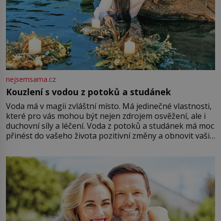
nejsemsama.cz
Kouzlení s vodou z potoků a studánek
Voda má v magii zvláštní místo. Má jedinečné vlastnosti,
které pro vás mohou být nejen zdrojem osvěžení, ale i
duchovní síly a léčení. Voda z potoků a studánek má moc
přinést do vašeho života pozitivní změny a obnovit vaši
energii. Využitím těchto přírodních zdrojů v magii
můžete obohatit své rituály a přinést do svého života
větší harmonii a klid. Je důležité