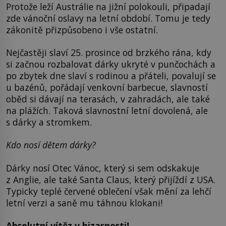
Protože leží Austrálie na jižní polokouli, připadají
zde vánoční oslavy na letní období. Tomu je tedy
zákonitě přizpůsobeno i vše ostatní.
Nejčastěji slaví 25. prosince od brzkého rána, kdy
si začnou rozbalovat dárky ukryté v punčochách a
po zbytek dne slaví s rodinou a přáteli, povalují se
u bazénů, pořádají venkovní barbecue, slavností
oběd si dávají na terasách, v zahradách, ale také
na plážích. Taková slavnostní letní dovolená, ale
s dárky a stromkem.
Kdo nosí dětem dárky?
Dárky nosí Otec Vánoc, který si sem odskakuje
z Anglie, ale také Santa Claus, který přijíždí z USA.
Typicky teplé červené oblečení však mění za lehčí
letní verzi a saně mu táhnou klokani!
Absolutní vítěz v bizarnosti!