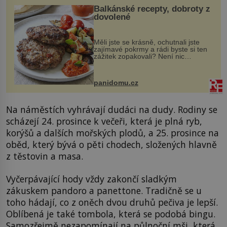
Balkánské recepty, dobroty z
dovolené
Měli jste se krásně, ochutnali jste
zajímavé pokrmy a rádi byste si ten
zážitek zopakovali? Není nic
snazšího. Pljeskavica (10 porcí)
Možná jste ji ochutnali na dovolené v
bývalé Jugoslávii, lze ji vi...
panidomu.cz
Na náměstích vyhrávají dudáci na dudy. Rodiny se
scházejí 24. prosince k večeři, která je plná ryb,
korýšů a dalších mořských plodů, a 25. prosince na
oběd, který bývá o pěti chodech, složených hlavně
z těstovin a masa.
Vyčerpávající hody vždy zakončí sladkým
zákuskem pandoro a panettone. Tradičně se u
toho hádají, co z oněch dvou druhů pečiva je lepší.
Oblíbená je také tombola, která se podobá bingu.
Samozřejmě nezapomínají na půlnoční mši, která