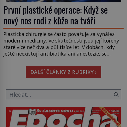
První plastické operace: Když se
nový nos rodí z kůže na tváři
Plastická chirurgie se často považuje za vynález
moderní medicíny. Ve skutečnosti jsou její kořeny
staré více než dva a půl tisíce let. V dobách, kdy
ještě neexistují antibiotika ani anestezie, se
odvážní lékaři pokoušejí vracet lidem tváře
znetvořené válkou, tresty nebo nehodami. Jejich
DALŠÍ ČLÁNKY Z RUBRIKY ›
metody jsou překvapivě promyšlené a některé
principy používají chirurgové dodnes. Úplně první
[…]