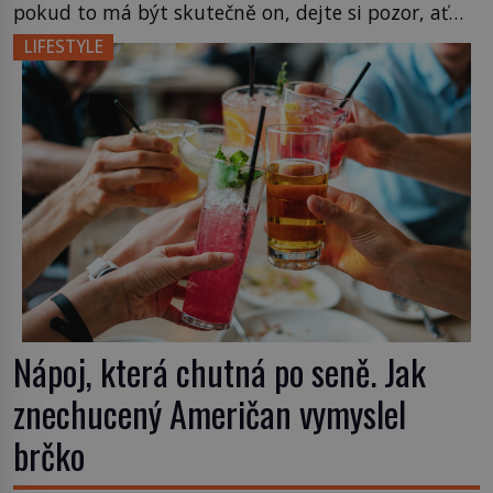
pokud to má být skutečně on, dejte si pozor, ať
místo klasické americké rye whiskey či klidně
LIFESTYLE
bourbonu nepoužijete skotskou whisku. Co se
stane? Inu, koktejl bude stále skvělý, ale už to
nebude Manhattan ale […]
Nápoj, která chutná po seně. Jak
znechucený Američan vymyslel
brčko