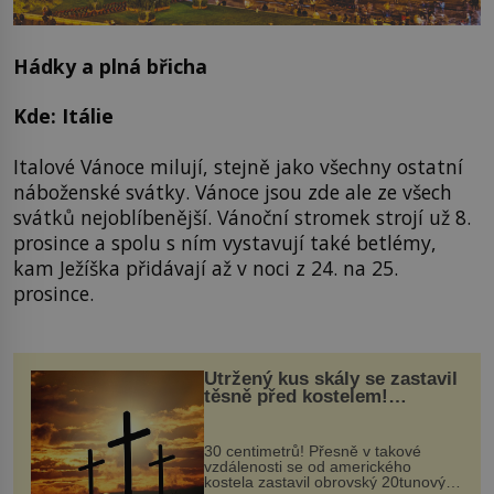
Hádky a plná břicha
Kde: Itálie
Italové Vánoce milují, stejně jako všechny ostatní
náboženské svátky. Vánoce jsou zde ale ze všech
svátků nejoblíbenější. Vánoční stromek strojí už 8.
prosince a spolu s ním vystavují také betlémy,
kam Ježíška přidávají až v noci z 24. na 25.
prosince.
Utržený kus skály se zastavil
těsně před kostelem!
Ochránila ho boží síla?
30 centimetrů! Přesně v takové
vzdálenosti se od amerického
kostela zastavil obrovský 20tunový