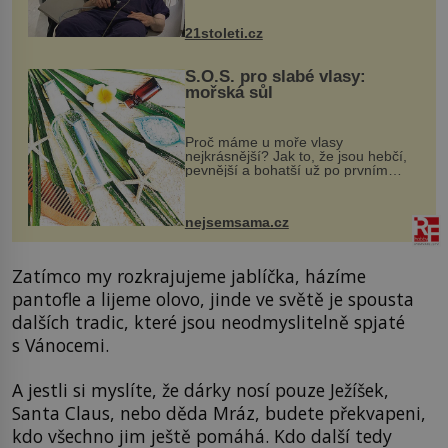
zákrok. Ultrazvuk zase není vhodný
k dostatečně přesnému zacílení ...
21stoleti.cz
S.O.S. pro slabé vlasy:
mořská sůl
Proč máme u moře vlasy
nejkrásnější? Jak to, že jsou hebčí,
pevnější a bohatší už po prvním
vykoupání? Protože sůl obsažená v
mořské vodě má blahodárný vliv.
Nejen na tělo a pokožku, ale i na
nejsemsama.cz
vlasy. ...
Zatímco my rozkrajujeme jablíčka, házíme
pantofle a lijeme olovo, jinde ve světě je spousta
dalších tradic, které jsou neodmyslitelně spjaté
s Vánocemi.
A jestli si myslíte, že dárky nosí pouze Ježíšek,
Santa Claus, nebo děda Mráz, budete překvapeni,
kdo všechno jim ještě pomáhá. Kdo další tedy