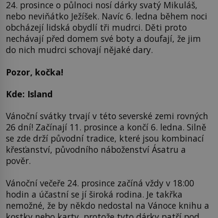
24. prosince o půlnoci nosí dárky svatý Mikuláš,
nebo neviňátko Ježíšek. Navíc 6. ledna během noci
obcházejí lidská obydlí tři mudrci. Děti proto
nechávají před domem své boty a doufají, že jim
do nich mudrci schovají nějaké dary.
Pozor, kočka!
Kde: Island
Vánoční svátky trvají v této severské zemi rovných
26 dní! Začínají 11. prosince a končí 6. ledna. Silně
se zde drží původní tradice, které jsou kombinací
křesťanství, původního náboženství Ásatru a
pověr.
Vánoční večeře 24. prosince začíná vždy v 18:00
hodin a účastní se jí široká rodina. Je takřka
nemožné, že by někdo nedostal na Vánoce knihu a
kostky nebo karty, protože tyto dárky patří pod