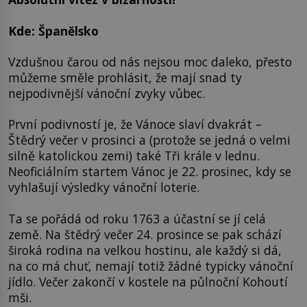
Kde: Španělsko
Vzdušnou čarou od nás nejsou moc daleko, přesto
můžeme směle prohlásit, že mají snad ty
nejpodivnější vánoční zvyky vůbec.
První podivností je, že Vánoce slaví dvakrát –
Štědrý večer v prosinci a (protože se jedná o velmi
silně katolickou zemi) také Tři krále v lednu.
Neoficiálním startem Vánoc je 22. prosinec, kdy se
vyhlašují výsledky vánoční loterie.
Ta se pořádá od roku 1763 a účastní se jí celá
země. Na štědrý večer 24. prosince se pak schází
široká rodina na velkou hostinu, ale každý si dá,
na co má chuť, nemají totiž žádné typicky vánoční
jídlo. Večer zakončí v kostele na půlnoční Kohoutí
mši.