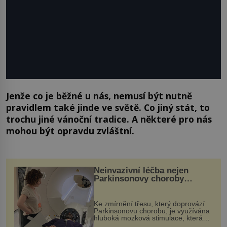
Jenže co je běžné u nás, nemusí být nutně
pravidlem také jinde ve světě. Co jiný stát, to
trochu jiné vánoční tradice. A některé pro nás
mohou být opravdu zvláštní.
Neinvazivní léčba nejen
Parkinsonovy choroby
pomocí ultrazvukové
„helmy“
Ke zmírnění třesu, který doprovází
Parkinsonovu chorobu, je využívána
hluboká mozková stimulace, která
však vyžaduje vysoce invazivní