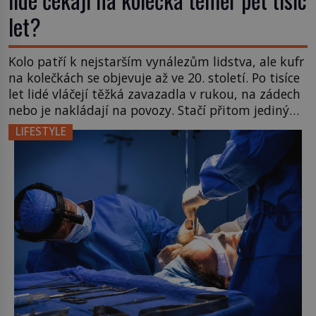
let?
Kolo patří k nejstarším vynálezům lidstva, ale kufr
na kolečkách se objevuje až ve 20. století. Po tisíce
let lidé vláčejí těžká zavazadla v rukou, na zádech
nebo je nakládají na povozy. Stačí přitom jediný
nápad, připevnit ke kufru kolečka. Jenže právě ten
LIFESTYLE
nikdo dlouho nedostane. Až jednou se na letišti
ozve věta, která změní […]