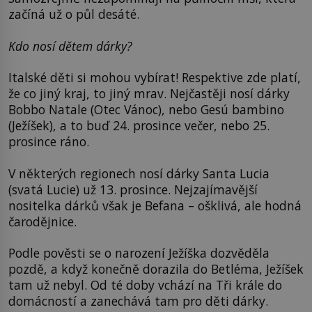
začíná už o půl desáté.
Kdo nosí dětem dárky?
Italské děti si mohou vybírat! Respektive zde platí,
že co jiný kraj, to jiný mrav. Nejčastěji nosí dárky
Bobbo Natale (Otec Vánoc), nebo Gesú bambino
(Ježíšek), a to buď 24. prosince večer, nebo 25.
prosince ráno.
V některých regionech nosí dárky Santa Lucia
(svatá Lucie) už 13. prosince. Nejzajímavější
nositelka dárků však je Befana – ošklivá, ale hodná
čarodějnice.
Podle pověsti se o narození Ježíška dozvěděla
pozdě, a když konečně dorazila do Betléma, Ježíšek
tam už nebyl. Od té doby vchází na Tři krále do
domácností a zanechává tam pro děti dárky.