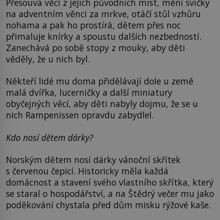
Přesouvá věci z jejich původních míst, mění svíčky
na adventním věnci za mrkve, otáčí stůl vzhůru
nohama a pak ho prostírá, dětem přes noc
přimaluje knírky a spoustu dalších nezbedností.
Zanechává po sobě stopy z mouky, aby děti
věděly, že u nich byl.
Někteří lidé mu doma přidělávají dole u země
malá dvířka, lucerničky a další miniatury
obyčejných věcí, aby děti nabyly dojmu, že se u
nich Rampenissen opravdu zabydlel.
Kdo nosí dětem dárky?
Norským dětem nosí dárky vánoční skřítek
s červenou čepicí. Historicky měla každá
domácnost a stavení svého vlastního skřítka, který
se staral o hospodářství, a na Štědrý večer mu jako
poděkování chystala před dům misku rýžové kaše.