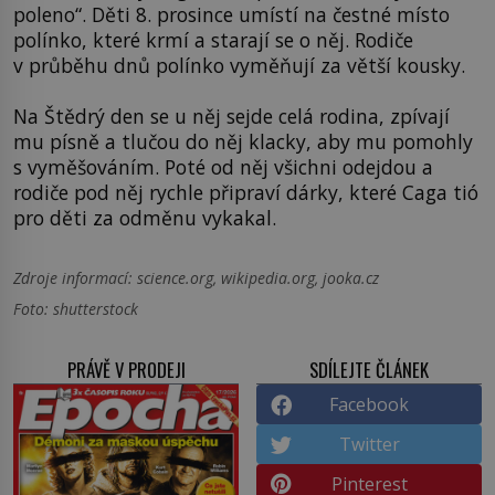
poleno“. Děti 8. prosince umístí na čestné místo
polínko, které krmí a starají se o něj. Rodiče
v průběhu dnů polínko vyměňují za větší kousky.
Na Štědrý den se u něj sejde celá rodina, zpívají
mu písně a tlučou do něj klacky, aby mu pomohly
s vyměšováním. Poté od něj všichni odejdou a
rodiče pod něj rychle připraví dárky, které Caga tió
pro děti za odměnu vykakal.
Zdroje informací:
science.org, wikipedia.org, jooka.cz
Foto: shutterstock
PRÁVĚ V PRODEJI
SDÍLEJTE ČLÁNEK
Facebook
Twitter
Pinterest