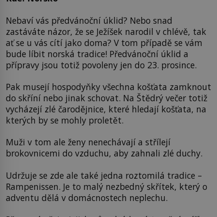
Nebaví vás předvánoční úklid? Nebo snad
zastáváte názor, že se Ježíšek narodil v chlévě, tak
ať se u vás cítí jako doma? V tom případě se vám
bude líbit norská tradice! Předvánoční úklid a
přípravy jsou totiž povoleny jen do 23. prosince.
Pak musejí hospodyňky všechna košťata zamknout
do skříní nebo jinak schovat. Na Štědrý večer totiž
vycházejí zlé čarodějnice, které hledají košťata, na
kterých by se mohly proletět.
Muži v tom ale ženy nenechávají a střílejí
brokovnicemi do vzduchu, aby zahnali zlé duchy.
Udržuje se zde ale také jedna roztomilá tradice –
Rampenissen. Je to malý nezbedný skřítek, který o
adventu dělá v domácnostech neplechu.