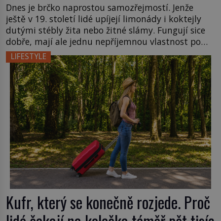
Dnes je brčko naprostou samozřejmostí. Jenže
ještě v 19. století lidé upíjejí limonády i koktejly
dutými stébly žita nebo žitné slámy. Fungují sice
dobře, mají ale jednu nepříjemnou vlastnost po
chvíli se rozmáčejí a nápoji dodávají travnatou
LIFESTYLE
příchuť. Právě tahle drobná nepříjemnost přivede
amerického výrobce cigaretových náustků k
nápadu, který změní způsob pití po celém […]
Kufr, který se konečně rozjede. Proč
lidé čekají na kolečka téměř pět tisíc