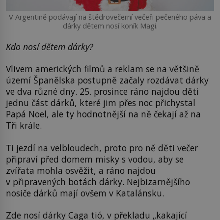
V Argentině podávají na štědrovečerní večeři pečeného páva a
dárky dětem nosí koník Magi.
Kdo nosí dětem dárky?
Vlivem amerických filmů a reklam se na většině
území Španělska postupně začaly rozdávat dárky
ve dva různé dny. 25. prosince ráno najdou děti
jednu část dárků, které jim přes noc přichystal
Papá Noel, ale ty hodnotnější na ně čekají až na
Tři krále.
Ti jezdí na velbloudech, proto pro ně děti večer
připraví před domem misky s vodou, aby se
zvířata mohla osvěžit, a ráno najdou
v připravených botách dárky. Nejbizarnějšího
nosiče dárků mají ovšem v Katalánsku.
Zde nosí dárky Caga tió, v překladu „kakající