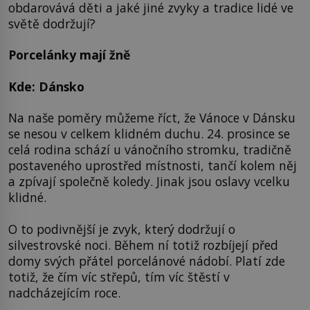
obdarovává děti a jaké jiné zvyky a tradice lidé ve
světě dodržují?
Porcelánky mají žně
Kde: Dánsko
Na naše poměry můžeme říct, že Vánoce v Dánsku
se nesou v celkem klidném duchu. 24. prosince se
celá rodina schází u vánočního stromku, tradičně
postaveného uprostřed místnosti, tančí kolem něj
a zpívají společně koledy. Jinak jsou oslavy vcelku
klidné.
O to podivnější je zvyk, který dodržují o
silvestrovské noci. Během ní totiž rozbíjejí před
domy svých přátel porcelánové nádobí. Platí zde
totiž, že čím víc střepů, tím víc štěstí v
nadcházejícím roce.