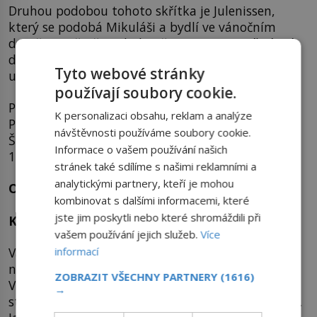
Druhou podobou tohoto skřítka je Julenissen,
který se podobá Mikuláši a bydlí ve vánočním
domě ve městě Drøbak. Děti mu sem posílají své
dopisy, a mohou se dokonce přijet podívat, jak to
Tyto webové stránky
u něj doma vypadá.
používají soubory cookie.
Pravé norské Vánoce by nemohly být bez Popelky!
K personalizaci obsahu, reklam a analýze
Právě naše
Tři oříšky pro Popelku
mají v Norsku na
návštěvnosti používáme soubory cookie.
Štědrý den své stálé místo ve vysílání už od roku
Informace o vašem používání našich
1975.
stránek také sdílíme s našimi reklamními a
analytickými partnery, kteří je mohou
Oslavy na kolečkách
kombinovat s dalšími informacemi, které
jste jim poskytli nebo které shromáždili při
Kde: Venezuela
vašem používání jejich služeb.
Více
informací
Vánoce ve Venezuele jsou jedny z nejbarevnějších
na světě. Jsou plné oslav, tance a průvodů.
ZOBRAZIT VŠECHNY PARTNERY
(1616)
V některých regionech si lidé doma stavějí
→
stromečky, mnohem častěji ale vystavují betlémy.