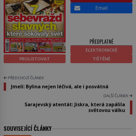
Email
PŘEDPLATNÉ
ELEKTRONICKÉ
PROLISTOVAT
TIŠTĚNÉ
PŘEDCHOZÍ ČLÁNEK
Jmelí: Bylina nejen léčivá, ale i posvátná
DALŠÍ ČLÁNEK
Sarajevský atentát: Jiskra, která zapálila
světovou válku
SOUVISEJÍCÍ ČLÁNKY