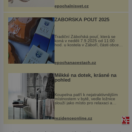
se ručně šitou hovězí kůží a
epochalnisvet.cz
kovový...
ZÁBOŘSKÁ POUŤ 2025
Tradiční Zábořská pouť, která se
koná v neděli 7.9.2025 od 11:00
hod. u kostela v Záboří, části obce
Kly u Mělníka. V programu naleznete
komentovanou prohlídku kostela,
dobovou hudbu, řemesla, atrakce...
epochanacestach.cz
Měkké na dotek, krásné na
pohled
Koupelna patří k nejatraktivnějším
místnostem v bytě, vedle ložnice
slouží jako místo pro relaxaci a
odpočinek. Koupelnový textil –
ručníky, osušky a koberečky –
mohou jako mávnutím kouzelného
rezidenceonline.cz
proutku...