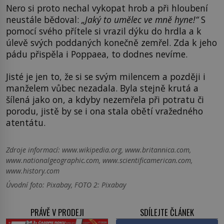
Nero si proto nechal vykopat hrob a při hloubení
neustále bědoval:
„Jaký to umělec ve mně hyne!“
S
pomocí svého přítele si vrazil dýku do hrdla a k
úlevě svých poddaných konečně zemřel. Zda k jeho
pádu přispěla i Poppaea, to dodnes nevíme.
Jisté je jen to, že si se svým milencem a později i
manželem vůbec nezadala. Byla stejně krutá a
šílená jako on, a kdyby nezemřela při potratu či
porodu, jistě by se i ona stala obětí vražedného
atentátu.
Zdroje informací:
www.wikipedia.org, www.britannica.com,
www.nationalgeographic.com, www.scientificamerican.com,
www.history.com
Úvodní foto: Pixabay, FOTO 2: Pixabay
PRÁVĚ V PRODEJI
SDÍLEJTE ČLÁNEK