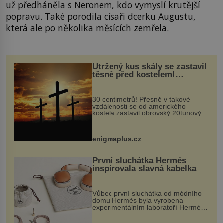
už předháněla s Neronem, kdo vymyslí krutější
popravu. Také porodila císaři dcerku Augustu,
která ale po několika měsících zemřela.
Utržený kus skály se zastavil
těsně před kostelem!
Ochránila ho boží síla?
30 centimetrů! Přesně v takové
vzdálenosti se od amerického
kostela zastavil obrovský 20tunový
balvan, který se v květnu 2014
nečekaně odtrhl od nedaleké skály
při její demolici. Podle místních stojí
enigmaplus.cz
...
První sluchátka Hermés
inspirovala slavná kabelka
Vůbec první sluchátka od módního
domu Hermès byla vyrobena
experimentálním laboratoří Hermès
Ateliers Horizons. Elegantní gadget
si vyžádal dva roky vývoje a chlubí