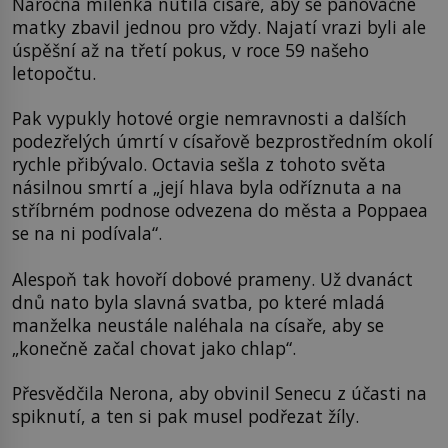
Náročná milenka nutila císaře, aby se panovačné
matky zbavil jednou pro vždy. Najatí vrazi byli ale
úspěšní až na třetí pokus, v roce 59 našeho
letopočtu.
Pak vypukly hotové orgie nemravnosti a dalších
podezřelých úmrtí v císařově bezprostředním okolí
rychle přibývalo. Octavia sešla z tohoto světa
násilnou smrtí a „její hlava byla odříznuta a na
stříbrném podnose odvezena do města a Poppaea
se na ni podívala“.
Alespoň tak hovoří dobové prameny. Už dvanáct
dnů nato byla slavná svatba, po které mladá
manželka neustále naléhala na císaře, aby se
„konečně začal chovat jako chlap“.
Přesvědčila Nerona, aby obvinil Senecu z účasti na
spiknutí, a ten si pak musel podřezat žíly.