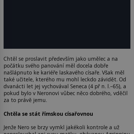
Chtěl se proslavit především jako umělec a na
počátku svého panování měl docela dobře
našlápnuto ke kariéře laskavého císaře. Však měl
také učitele, kterého mu mohl leckdo závidět. Od
dvanácti let jej vychovával Seneca (4 př n. l.–65), a
pokud bylo v Neronovi vůbec něco dobrého, vděčil
za to právě jemu.
Chtěla se stát římskou císařovnou
Jenže Nero se brzy vymkl jakékoli kontrole a už