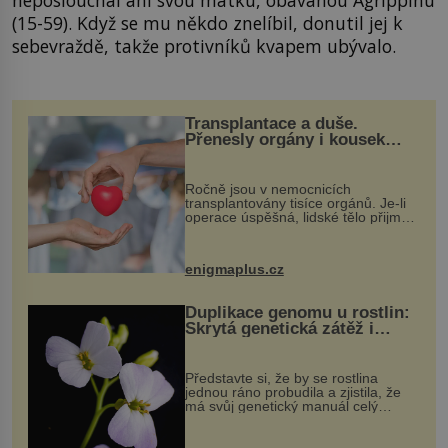
neposlouchal ani svou matku, obávanou Agrippinu
(15-59). Když se mu někdo znelíbil, donutil jej k
sebevraždě, takže protivníků kvapem ubývalo.
Transplantace a duše.
Přenesly orgány i kousek
osobnosti dárce?
Ročně jsou v nemocnicích
transplantovány tisíce orgánů. Je-li
operace úspěšná, lidské tělo přijme
darovaný orgán za své a pacient
může vést plnohodnotný život. Ale co
když při transplantaci nepřijímám...
enigmaplus.cz
Duplikace genomu u rostlin:
Skrytá genetická zátěž i
evoluční výhoda
Představte si, že by se rostlina
jednou ráno probudila a zjistila, že
má svůj genetický manuál celý
dvakrát. Přesně to se občas v
přírodě stane – a podle nového