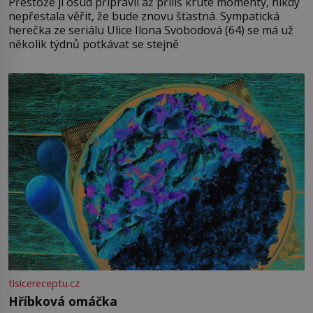
Přestože jí osud připravil až příliš kruté momenty, nikdy
nepřestala věřit, že bude znovu šťastná. Sympatická
herečka ze seriálu Ulice Ilona Svobodová (64) se má už
několik týdnů potkávat se stejně
tisicereceptu.cz
Hříbková omáčka