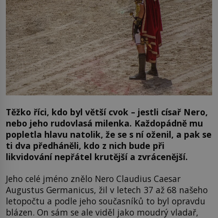
Těžko říci, kdo byl větší cvok – jestli císař Nero,
nebo jeho rudovlasá milenka. Každopádně mu
popletla hlavu natolik, že se s ní oženil, a pak se
ti dva předháněli, kdo z nich bude při
likvidování nepřátel krutější a zvrácenější.
Jeho celé jméno znělo Nero Claudius Caesar
Augustus Germanicus, žil v letech 37 až 68 našeho
letopočtu a podle jeho současníků to byl opravdu
blázen. On sám se ale viděl jako moudrý vladař,