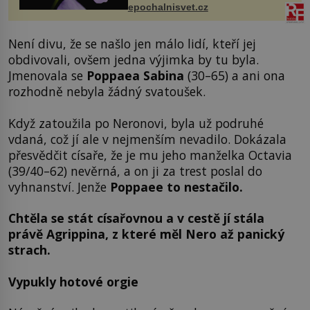
výzkumu to může být pro druhy
epochalnisvet.cz
vstupenka...
Není divu, že se našlo jen málo lidí, kteří jej
obdivovali, ovšem jedna výjimka by tu byla.
Jmenovala se
Poppaea Sabina
(30–65) a ani ona
rozhodně nebyla žádný svatoušek.
Když zatoužila po Neronovi, byla už podruhé
vdaná, což jí ale v nejmenším nevadilo. Dokázala
přesvědčit císaře, že je mu jeho manželka Octavia
(39/40–62) nevěrná, a on ji za trest poslal do
vyhnanství. Jenže
Poppaee to nestačilo.
Chtěla se stát císařovnou a v cestě jí stála
právě Agrippina, z které měl Nero až panický
strach.
Vypukly hotové orgie