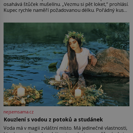
osahává štůček mušelínu. „Vezmu si pět loket,“ prohlásí.
Kupec rychle naměří požadovanou délku. Pořádný kus
mu přitom zůstane za prsty… „Na šaty ho bude málo,
milostpaní. Stačí jenom na sukni,“ zhodnotí švadlena
množství růžového mušelínu. „Ošidili vás, podívejte.“
Vezme do ruky dřevěnou
nejsemsama.cz
Kouzlení s vodou z potoků a studánek
Voda má v magii zvláštní místo. Má jedinečné vlastnosti,