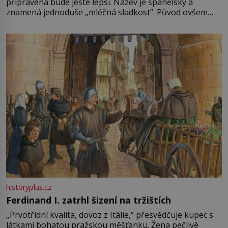
připravená bude ještě lepší. Název je španělský a
znamená jednoduše „mléčná sladkost“. Původ ovšem
není úplně jednoznačný, o autorství této receptury se
pře hned několik latinskoamerických zemí a k tomu
Francie, kde se traduje,
historyplus.cz
Ferdinand I. zatrhl šizení na tržištích
„Prvotřídní kvalita, dovoz z Itálie,“ přesvědčuje kupec s
látkami bohatou pražskou měšťanku. Žena pečlivě