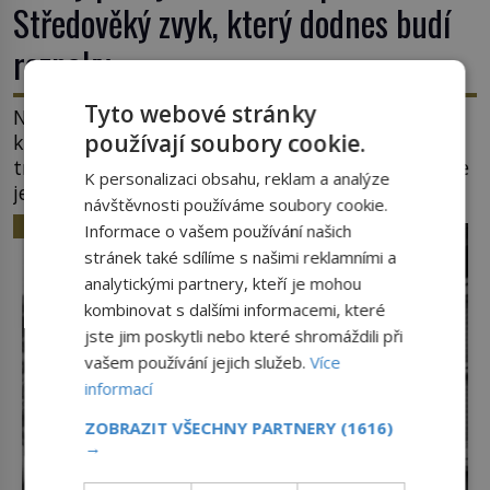
Středověký zvyk, který dodnes budí
rozpaky
Tyto webové stránky
Na hlavním náměstí belgického města Ypres se
používají soubory cookie.
každé tři roky shromáždí tisíce lidí. Z věže slavné
tržnice létají do davu kočky, diváci jásají a snaží se
K personalizaci obsahu, reklam a analýze
je chytit. Naštěstí už nejde o živá zvířata, ale
návštěvnosti používáme soubory cookie.
jenom o plyšové suvenýry. Kdysi to ale bylo jinak.
HISTORIE
Informace o vašem používání našich
Tato veselá podívaná připomíná jeden z
stránek také sdílíme s našimi reklamními a
nejpodivnějších a zároveň nejkrutějších zvyků […]
analytickými partnery, kteří je mohou
kombinovat s dalšími informacemi, které
jste jim poskytli nebo které shromáždili při
vašem používání jejich služeb.
Více
informací
ZOBRAZIT VŠECHNY PARTNERY
(1616)
→