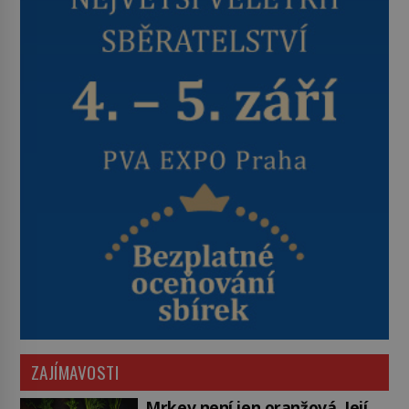
ZAJÍMAVOSTI
Mrkev není jen oranžová. Její