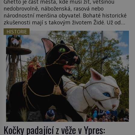
Ghetto je část města, kde musí žít, většinou
nedobrovolně, náboženská, rasová nebo
národnostní menšina obyvatel. Bohaté historické
zkušenosti mají s takovým životem Židé. Už od
středověku jsou totiž v každou chvíli nuceni v
HISTORIE
nějakém žít. Mezi ty nejslavnější patří i římské
ghetto založené v roce 1555. Pokud jde o vztah
k Židům, nemá se Řím čím chlubit. […]
Kočky padající z věže v Ypres: