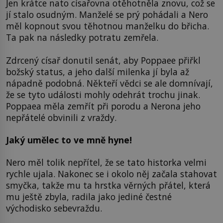
Jen krátce nato císařovna otěhotněla znovu, což se
jí stalo osudným. Manželé se prý pohádali a Nero
měl kopnout svou těhotnou manželku do břicha.
Ta pak na následky potratu zemřela.
Zdrcený císař donutil senát, aby Poppaee přiřkl
božský status, a jeho další milenka jí byla až
nápadně podobná. Někteří vědci se ale domnívají,
že se tyto události mohly odehrát trochu jinak.
Poppaea měla zemřít při porodu a Nerona jeho
nepřátelé obvinili z vraždy.
Jaký umělec to ve mně hyne!
Nero měl tolik nepřítel, že se tato historka velmi
rychle ujala. Nakonec se i okolo něj začala stahovat
smyčka, takže mu ta hrstka věrných přátel, která
mu ještě zbyla, radila jako jediné čestné
východisko sebevraždu.