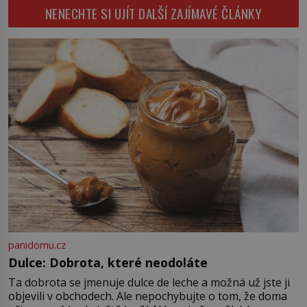
který si vysloužil název „Veselý“,
NENECHTE SI UJÍT DALŠÍ ZAJÍMAVÉ ČLÁNKY
výslechu provozovatele přírodního
najdeme v rumunské vesnici
koupaliště. Existuje ale ještě jiná
Sapanta, nedaleko hranic […]
alternativa. Jaká? Podívat se pod
hladinu a zjistit, kdo si onu
konkrétní vodní lokalitu oblíbil už
dávno před vámi. Říká se jim
bioindikátory […]
panidomu.cz
Dulce: Dobrota, které neodoláte
Ta dobrota se jmenuje dulce de leche a možná už jste ji
objevili v obchodech. Ale nepochybujte o tom, že doma