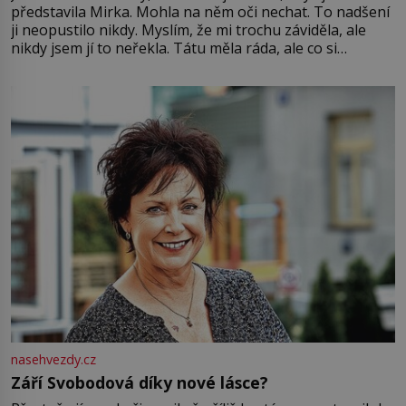
představila Mirka. Mohla na něm oči nechat. To nadšení
ji neopustilo nikdy. Myslím, že mi trochu záviděla, ale
nikdy jsem jí to neřekla. Tátu měla ráda, ale co si
pamatuji, tak jsme s Mirkem byli zamilovaní mnohem víc.
Jsme spolu moc rádi Tehdy byla jiná doba, když
nasehvezdy.cz
Září Svobodová díky nové lásce?