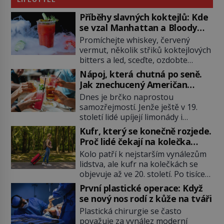
Příběhy slavných koktejlů: Kde
se vzal Manhattan a Bloody
Mary?
Promíchejte whiskey, červený
vermut, několik střiků koktejlových
bitters a led, sceďte, ozdobte
koktejlovou třešinkou a tadá…
Nápoj, která chutná po seně.
Manhattan je tu! A pokud to má být
Jak znechucený Američan
skutečně on, dejte si pozor, ať
vymyslel brčko
Dnes je brčko naprostou
místo klasické americké rye
samozřejmostí. Jenže ještě v 19.
whiskey či klidně bourbonu
století lidé upíjejí limonády i
nepoužijete skotskou whisku. Co
koktejly dutými stébly žita nebo
se stane? Inu, koktejl bude stále
Kufr, který se konečně rozjede.
žitné slámy. Fungují sice dobře,
skvělý, ale už to nebude
Proč lidé čekají na kolečka
mají ale jednu nepříjemnou
Manhattan ale […]
téměř pět tisíc let?
Kolo patří k nejstarším vynálezům
vlastnost po chvíli se rozmáčejí a
lidstva, ale kufr na kolečkách se
nápoji dodávají travnatou příchuť.
objevuje až ve 20. století. Po tisíce
Právě tahle drobná nepříjemnost
let lidé vláčejí těžká zavazadla v
přivede amerického výrobce
První plastické operace: Když
rukou, na zádech nebo je nakládají
cigaretových náustků k nápadu,
se nový nos rodí z kůže na tváři
na povozy. Stačí přitom jediný
který změní způsob pití po celém
Plastická chirurgie se často
nápad, připevnit ke kufru kolečka.
[…]
považuje za vynález moderní