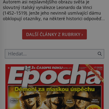
Autorem asi nejslavnějšího obrazu světa je
slovutný italský vynálezce Leonardo da Vinci
(1452–1519). Jenže jeho nevinně usmívající dámu
obklopují otazníky, na některé historici odpověď
objeví, jiné zůstanou nezodpovězené. Kam si ji
pověsil Napoleon? Samotný císař Napoleon
DALŠÍ ČLÁNKY Z RUBRIKY ›
Bonaparte (1769–1821) má pro malbu slabost, a
tak si ji ještě jako první konzul přemístí do své
ložnice v Tuilerisjkém […]