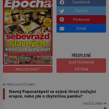
Facebook
Twitter
Pinterest
Email
PŘEDPLATNÉ
ELEKTRONICKÉ
PROLISTOVAT
TIŠTĚNÉ
PŘEDCHOZÍ ČLÁNEK
Slavný Popocatépetl se ozývá: Hrozí zničující
erupce, nebo jde o zbytečnou paniku?
DALŠÍ ČLÁNEK