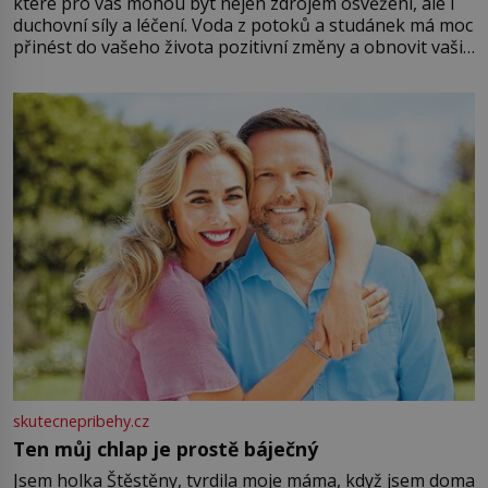
které pro vás mohou být nejen zdrojem osvěžení, ale i
duchovní síly a léčení. Voda z potoků a studánek má moc
přinést do vašeho života pozitivní změny a obnovit vaši
energii. Využitím těchto přírodních zdrojů v magii
můžete obohatit své rituály a přinést do svého života
větší harmonii a klid. Je důležité
skutecnepribehy.cz
Ten můj chlap je prostě báječný
Jsem holka Štěstěny, tvrdila moje máma, když jsem doma