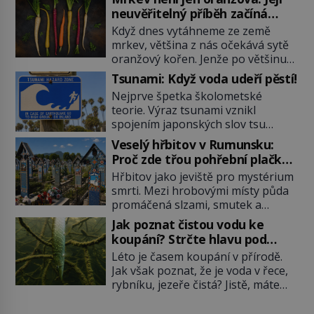
neuvěřitelný příběh začíná
fialovou barvou
Když dnes vytáhneme ze země
mrkev, většina z nás očekává sytě
oranžový kořen. Jenže po většinu
své historie je mrkev všechno
Tsunami: Když voda udeří pěstí!
možné, jen ne oranžová. Je fialová,
Nejprve špetka školometské
žlutá, bílá, někdy dokonce téměř
teorie. Výraz tsunami vznikl
černá. Až díky stovkám let
spojením japonských slov tsu
pečlivého šlechtění se z ní stává
(přístav) a nami (vlna). Jedná se o
zelenina, bez které si českou
Veselý hřbitov v Rumunsku:
dlouhou vlnu, která je na volném
zahradu ani nedokážeme
Proč zde třou pohřební plačky
moři takřka nepostřehnutelná.
představit. Její příběh je […]
bídu s nouzí?
Hřbitov jako jeviště pro mystérium
Ačkoli je vlnová délka tsunami i 300
smrti. Mezi hrobovými místy půda
kilometrů, výška vlny na volném
promáčená slzami, smutek a
moři je maximálně 1,5 metru.
vědomí konečnosti lidské existence.
Máme se podobné obří vlny obávat
Jak poznat čistou vodu ke
Jsou ale výjimky, kde pohřební
i v Evropě? Vznik tsunami si […]
koupání? Strčte hlavu pod
plačky smutně žmoulají kapesníky
hladinu!
Léto je časem koupání v přírodě.
nikoli při smutečním obřadu, ale
Jak však poznat, že je voda v řece,
při pohledu na výši vyměřené
rybníku, jezeře čistá? Jistě, máte
podpory v nezaměstnanosti. Kam
možnost využít informace
vás pozveme? Unikátní hřbitov,
hygieniků či podrobit křížovému