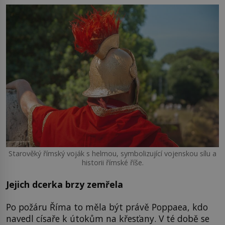
Starověký římský voják s helmou, symbolizující vojenskou sílu a
historii římské říše.
Jejich dcerka brzy zemřela
Po požáru Říma to měla být právě Poppaea, kdo
navedl císaře k útokům na křesťany. V té době se