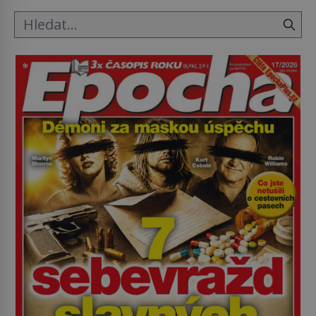
ložnice v Tuilerisjkém […]