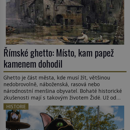
Římské ghetto: Místo, kam papež
kamenem dohodil
Ghetto je část města, kde musí žít, většinou
nedobrovolně, náboženská, rasová nebo
národnostní menšina obyvatel. Bohaté historické
zkušenosti mají s takovým životem Židé. Už od
středověku jsou totiž v každou chvíli nuceni v
HISTORIE
nějakém žít. Mezi ty nejslavnější patří i římské
ghetto založené v roce 1555. Pokud jde o vztah
k Židům, nemá se Řím čím chlubit. […]