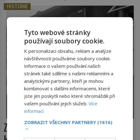
jenom o plyšové suvenýry. Kdysi to ale bylo jinak.
HISTORIE
Tato veselá podívaná připomíná jeden z
nejpodivnějších a zároveň nejkrutějších zvyků […]
Tyto webové stránky
používají soubory cookie.
K personalizaci obsahu, reklam a analýze
návštěvnosti používáme soubory cookie.
Informace o vašem používání našich
stránek také sdílíme s našimi reklamními a
analytickými partnery, kteří je mohou
kombinovat s dalšími informacemi, které
jste jim poskytli nebo které shromáždili při
vašem používání jejich služeb.
Více
informací
ZOBRAZIT VŠECHNY PARTNERY
(1616)
Zlo v sukni. Tři nejhorší bachařky z
→
koncentračních táborů