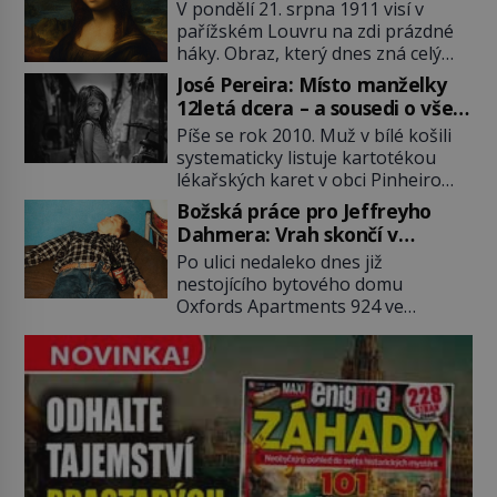
nezvěstný
V pondělí 21. srpna 1911 visí v
na 19 vraždách, vydírání a lichvy. A
pařížském Louvru na zdi prázdné
samozřejmě, krom toho je ještě
háky. Obraz, který dnes zná celý
drogový dealer, který neváhá
svět, je pryč. Zpočátku si nikdo
odstranit z cesty všechny práskače,
José Pereira: Místo manželky
nemyslí, že jde o krádež.
zatímco […]
12letá dcera – a sousedi o všem
Zaměstnanci jsou přesvědčeni, že
vědí!
Píše se rok 2010. Muž v bílé košili
Mona Lisa je jen v restaurátorské
systematicky listuje kartotékou
dílně nebo u fotografa. Když se
lékařských karet v obci Pinheiro
ukáže pravda, propukne jeden z
ležící asi 20 kilometrů od farmy s
největších honů na zloděje v […]
Božská práce pro Jeffreyho
podivínským majitelem. Něco tu
Dahmera: Vrah skončí v
nesedí. Ledaže… Ledaže by ta
tratolišti krve ve vězeňských
Po ulici nedaleko dnes již
mladá dívka z farmy byla ne
umývárnách
nestojícího bytového domu
manželkou, ale dcerou – a všechny
Oxfords Apartments 924 ve
ty děti byly zplozené v incestu. Na
wisconsinském Milwaukee se
sociálním odboru jednoho z […]
potácí zcela zmatený 14letý
Konerak Sinthasomphone. Když ho
zastaví policejní hlídka, ochable jí
nadiktuje adresu „jeho kamaráda“.
Strážníci ho dopraví zpět do
udaného bytu. Oním „kamarádem“
je ovšem jeden z nejslavnějších