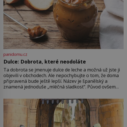
panidomu.cz
Dulce: Dobrota, které neodoláte
Ta dobrota se jmenuje dulce de leche a možná už jste ji
objevili v obchodech. Ale nepochybujte o tom, že doma
připravená bude ještě lepší. Název je španělský a
znamená jednoduše „mléčná sladkost“. Původ ovšem
není úplně jednoznačný, o autorství této receptury se
pře hned několik latinskoamerických zemí a k tomu
Francie, kde se traduje,