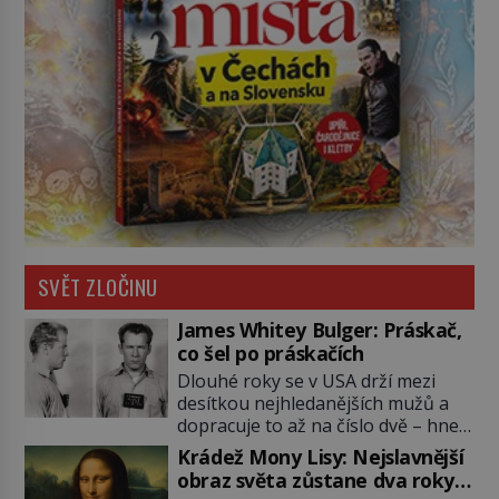
SVĚT ZLOČINU
James Whitey Bulger: Práskač,
co šel po práskačích
Dlouhé roky se v USA drží mezi
desítkou nejhledanějších mužů a
dopracuje to až na číslo dvě – hned
po Usámovi bin Ládinovi (1957–
Krádež Mony Lisy: Nejslavnější
2011). To je James „Whitey“ Bulger
obraz světa zůstane dva roky
(1929–2018) viněný ze spoluúčasti