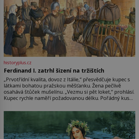
historyplus.cz
Ferdinand I. zatrhl šizení na tržištích
„Prvotřídní kvalita, dovoz z Itálie,“ přesvědčuje kupec s
látkami bohatou pražskou měšťanku. Žena pečlivě
osahává štůček mušelínu. „Vezmu si pět loket,“ prohlásí.
Kupec rychle naměří požadovanou délku. Pořádný kus
mu přitom zůstane za prsty… „Na šaty ho bude málo,
milostpaní. Stačí jenom na sukni,“ zhodnotí švadlena
množství růžového mušelínu. „Ošidili vás, podívejte.“
Vezme do ruky dřevěnou