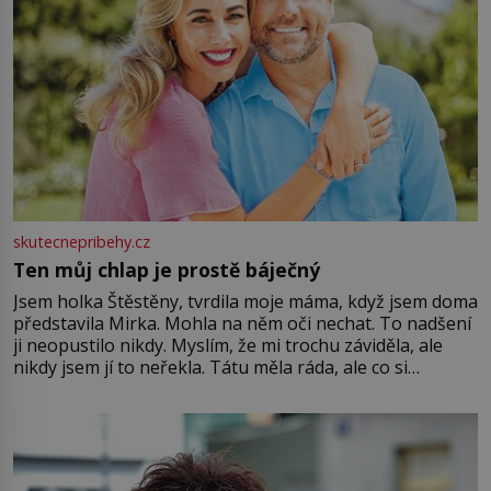
skutecnepribehy.cz
Ten můj chlap je prostě báječný
Jsem holka Štěstěny, tvrdila moje máma, když jsem doma
představila Mirka. Mohla na něm oči nechat. To nadšení
ji neopustilo nikdy. Myslím, že mi trochu záviděla, ale
nikdy jsem jí to neřekla. Tátu měla ráda, ale co si
pamatuji, tak jsme s Mirkem byli zamilovaní mnohem víc.
Jsme spolu moc rádi Tehdy byla jiná doba, když