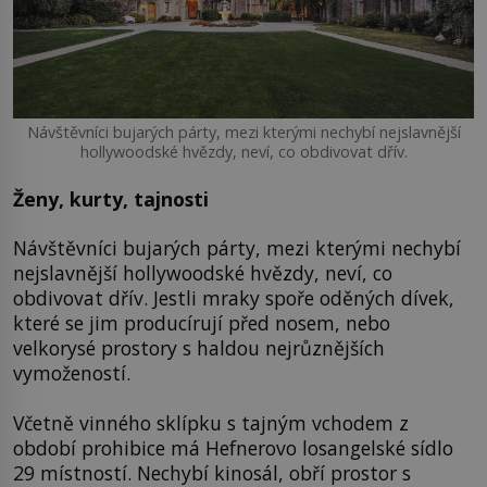
Návštěvníci bujarých párty, mezi kterými nechybí nejslavnější
hollywoodské hvězdy, neví, co obdivovat dřív.
Ženy, kurty, tajnosti
Návštěvníci bujarých párty, mezi kterými nechybí
nejslavnější hollywoodské hvězdy, neví, co
obdivovat dřív. Jestli mraky spoře oděných dívek,
které se jim producírují před nosem, nebo
velkorysé prostory s haldou nejrůznějších
vymožeností.
Včetně vinného sklípku s tajným vchodem z
období prohibice má Hefnerovo losangelské sídlo
29 místností. Nechybí kinosál, obří prostor s