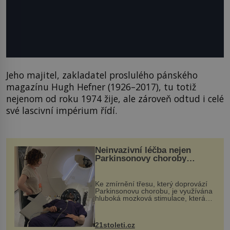
Jeho majitel, zakladatel proslulého pánského
magazínu Hugh Hefner (1926–2017), tu totiž
nejenom od roku 1974 žije, ale zároveň odtud i celé
své lascivní impérium řídí.
Neinvazivní léčba nejen
Parkinsonovy choroby
pomocí ultrazvukové
„helmy“
Ke zmírnění třesu, který doprovází
Parkinsonovu chorobu, je využívána
hluboká mozková stimulace, která
však vyžaduje vysoce invazivní
zákrok. Ultrazvuk zase není vhodný
k dostatečně přesnému zacílení ...
21stoleti.cz