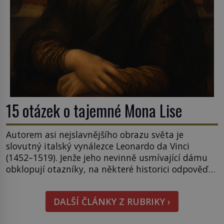
15 otázek o tajemné Mona Lise
Autorem asi nejslavnějšího obrazu světa je
slovutný italský vynálezce Leonardo da Vinci
(1452–1519). Jenže jeho nevinně usmívající dámu
obklopují otazníky, na některé historici odpověď
objeví, jiné zůstanou nezodpovězené. Kam si ji
pověsil Napoleon? Samotný císař Napoleon
DALŠÍ ČLÁNKY Z RUBRIKY ›
Bonaparte (1769–1821) má pro malbu slabost, a
tak si ji ještě jako první konzul přemístí do své