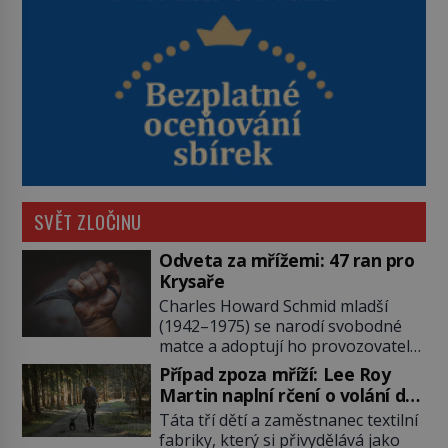
SVĚT ZLOČINU
Odveta za mřížemi: 47 ran pro
Krysaře
Charles Howard Schmid mladší
(1942–1975) se narodí svobodné
matce a adoptují ho provozovatelé
pečovatelského domu Charles a
Případ zpoza mříží: Lee Roy
Katharine Schmidovi. Synek jim
Martin naplní rčení o volání do
mnoho radosti nepřinese. Mezi
lesa
Táta tří dětí a zaměstnanec textilní
přáteli v arizonském Tusconu se
fabriky, který si přivydělává jako
mu přezdívá Krysař. Je to pohledný