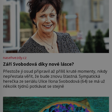
nasehvezdy.cz
Září Svobodová díky nové lásce?
Přestože jí osud připravil až příliš kruté momenty, nikdy
nepřestala věřit, že bude znovu šťastná. Sympatická
herečka ze seriálu Ulice Ilona Svobodová (64) se má už
několik týdnů potkávat se stejně