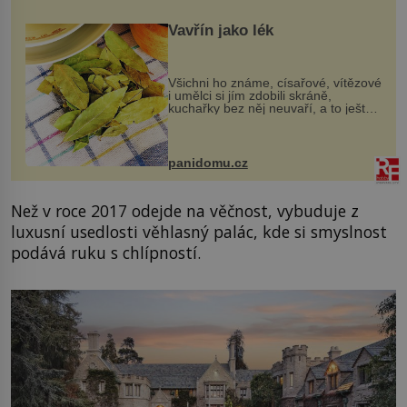
Vavřín jako lék
Všichni ho známe, císařové, vítězové
i umělci si jím zdobili skráně,
kuchařky bez něj neuvaří, a to ještě
nevíte, že bobkový list může výrazně
zmírnit některé naše neduhy.
Obsahuje v malém množství ně...
panidomu.cz
Než v roce 2017 odejde na věčnost, vybuduje z
luxusní usedlosti věhlasný palác, kde si smyslnost
podává ruku s chlípností.