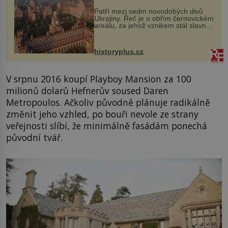
Patří mezi sedm novodobých divů
Ukrajiny. Řeč je o obřím černovickém
areálu, za jehož vznikem stál slavný
český architekt Josef Hlávka. Ten si
na něm dal mimořádně záležet. Jeho
stavební plány by při ...
historyplus.cz
V srpnu 2016 koupí Playboy Mansion za 100
milionů dolarů Hefnerův soused Daren
Metropoulos. Ačkoliv původně plánuje radikálně
změnit jeho vzhled, po bouři nevole ze strany
veřejnosti slíbí, že minimálně fasádám ponechá
původní tvář.