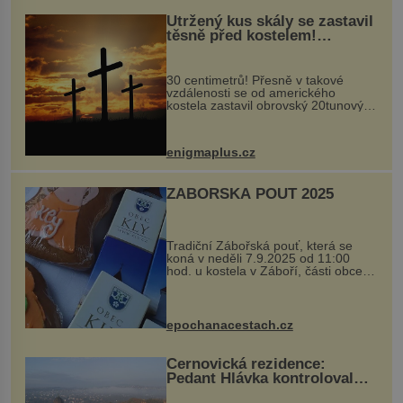
Utržený kus skály se zastavil
těsně před kostelem!
Ochránila ho boží síla?
30 centimetrů! Přesně v takové
vzdálenosti se od amerického
kostela zastavil obrovský 20tunový
balvan, který se v květnu 2014
nečekaně odtrhl od nedaleké skály
při její demolici. Podle místních stojí
enigmaplus.cz
...
ZÁBOŘSKÁ POUŤ 2025
Tradiční Zábořská pouť, která se
koná v neděli 7.9.2025 od 11:00
hod. u kostela v Záboří, části obce
Kly u Mělníka. V programu naleznete
komentovanou prohlídku kostela,
dobovou hudbu, řemesla, atrakce...
epochanacestach.cz
Černovická rezidence:
Pedant Hlávka kontroloval
každou cihlu