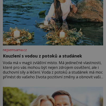
nejsemsama.cz
Kouzlení s vodou z potoků a studánek
Voda má v magii zvláštní místo. Má jedinečné vlastnosti,
které pro vás mohou být nejen zdrojem osvěžení, ale i
duchovní síly a léčení. Voda z potoků a studánek má moc
přinést do vašeho života pozitivní změny a obnovit vaši
energii. Využitím těchto přírodních zdrojů v magii
můžete obohatit své rituály a přinést do svého života
větší harmonii a klid. Je důležité