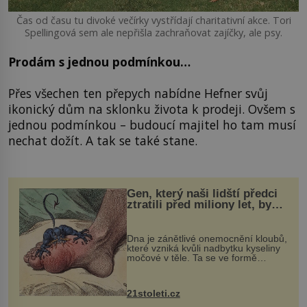
Čas od času tu divoké večírky vystřídají charitativní akce. Tori
Spellingová sem ale nepřišla zachraňovat zajíčky, ale psy.
Prodám s jednou podmínkou…
Přes všechen ten přepych nabídne Hefner svůj
ikonický dům na sklonku života k prodeji. Ovšem s
jednou podmínkou – budoucí majitel ho tam musí
nechat dožít. A tak se také stane.
Gen, který naši lidští předci
ztratili před miliony let, by
mohl pomoci s léčbou
„nemoci králů“
Dna je zánětlivé onemocnění kloubů,
které vzniká kvůli nadbytku kyseliny
močové v těle. Ta se ve formě
krystalků ukládá v blízkosti kloubů,
nejčastěji přitom postihuje palce na
nohou, a způsobuje bole...
21stoleti.cz