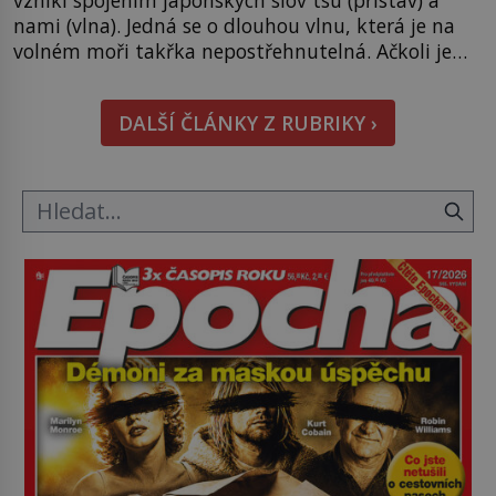
nami (vlna). Jedná se o dlouhou vlnu, která je na
volném moři takřka nepostřehnutelná. Ačkoli je
vlnová délka tsunami i 300 kilometrů, výška vlny
na volném moři je maximálně 1,5 metru. Máme se
DALŠÍ ČLÁNKY Z RUBRIKY ›
podobné obří vlny obávat i v Evropě? Vznik
tsunami si […]