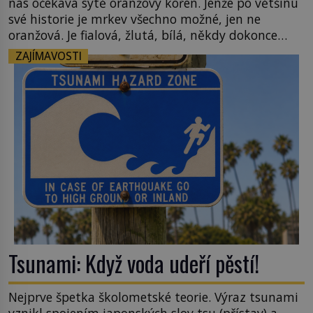
nás očekává sytě oranžový kořen. Jenže po většinu
své historie je mrkev všechno možné, jen ne
oranžová. Je fialová, žlutá, bílá, někdy dokonce
téměř černá. Až díky stovkám let pečlivého
ZAJÍMAVOSTI
šlechtění se z ní stává zelenina, bez které si českou
zahradu ani nedokážeme představit. Její příběh je
[…]
Tsunami: Když voda udeří pěstí!
Nejprve špetka školometské teorie. Výraz tsunami
vznikl spojením japonských slov tsu (přístav) a