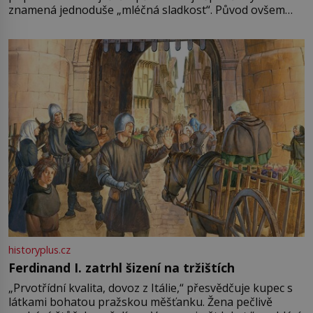
znamená jednoduše „mléčná sladkost“. Původ ovšem
není úplně jednoznačný, o autorství této receptury se
pře hned několik latinskoamerických zemí a k tomu
Francie, kde se traduje,
historyplus.cz
Ferdinand I. zatrhl šizení na tržištích
„Prvotřídní kvalita, dovoz z Itálie,“ přesvědčuje kupec s
látkami bohatou pražskou měšťanku. Žena pečlivě