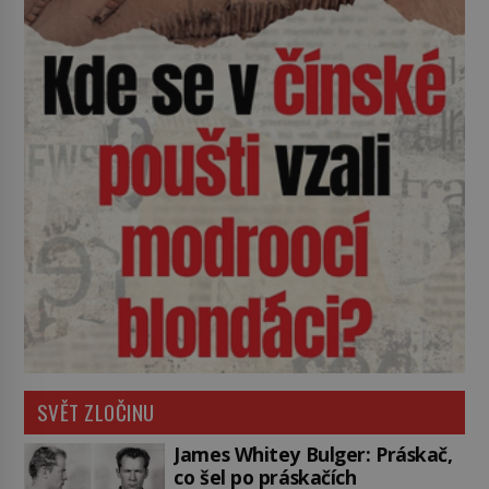
SVĚT ZLOČINU
James Whitey Bulger: Práskač,
co šel po práskačích