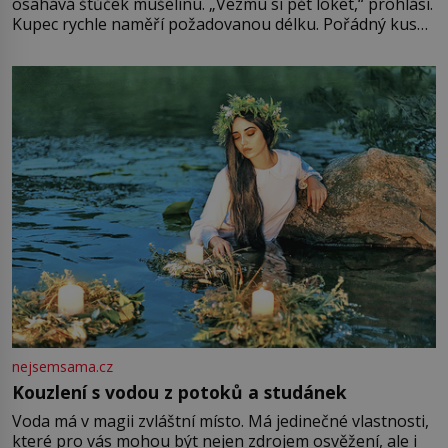
osahává štůček mušelínu. „Vezmu si pět loket,“ prohlásí.
Kupec rychle naměří požadovanou délku. Pořádný kus
mu přitom zůstane za prsty… „Na šaty ho bude málo,
milostpaní. Stačí jenom na sukni,“ zhodnotí švadlena
množství růžového mušelínu. „Ošidili vás, podívejte.“
Vezme do ruky dřevěnou
nejsemsama.cz
Kouzlení s vodou z potoků a studánek
Voda má v magii zvláštní místo. Má jedinečné vlastnosti,
které pro vás mohou být nejen zdrojem osvěžení, ale i