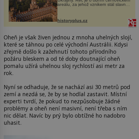
Ukrajiny. Řeč je o obřím černovickém
areálu, za jehož vznikem stál slavný
český architekt Josef Hlávka. Ten si
na něm dal mimořádně záležet. Jeho
stavební plány by při ...
historyplus.cz
Oheň je však živen jednou z mnoha uhelných slojí,
které se táhnou po celé východní Austrálii. Kdysi
zřejmě došlo k zažehnutí tohoto přírodního
požáru bleskem a od té doby doutnající oheň
pomalu užírá uhelnou sloj rychlostí asi metr za
rok.
Nyní se odhaduje, že se nachází asi 30 metrů pod
zemí a nezdá se, že by se hodlal zastavit. Místní
experti tvrdí, že pokud to nezpůsobuje žádné
problémy a oheň není masivní, není třeba s ním
nic dělat. Navíc by prý bylo obtížné ho nadobro
uhasit.