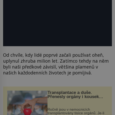
Od chvíle, kdy lidé poprvé začali používat oheň,
uplynul zhruba milion let. Zatímco tehdy na něm
byli naši předkové závislí, většina plamenů v
našich každodenních životech je pomíjivá.
Transplantace a duše.
Přenesly orgány i kousek
osobnosti dárce?
Ročně jsou v nemocnicích
transplantovány tisíce orgánů. Je-li