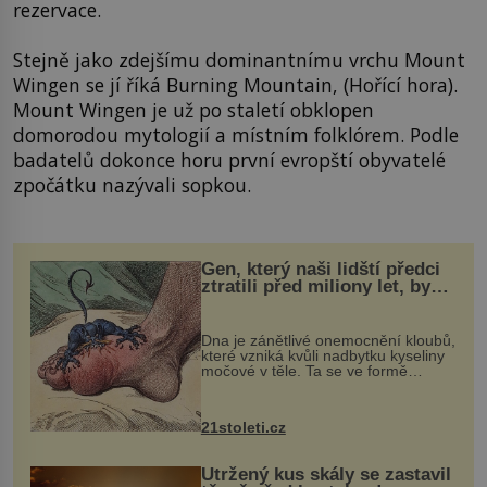
rezervace.
Stejně jako zdejšímu dominantnímu vrchu Mount
Wingen se jí říká Burning Mountain, (Hořící hora).
Mount Wingen je už po staletí obklopen
domorodou mytologií a místním folklórem. Podle
badatelů dokonce horu první evropští obyvatelé
zpočátku nazývali sopkou.
Gen, který naši lidští předci
ztratili před miliony let, by
mohl pomoci s léčbou
„nemoci králů“
Dna je zánětlivé onemocnění kloubů,
které vzniká kvůli nadbytku kyseliny
močové v těle. Ta se ve formě
krystalků ukládá v blízkosti kloubů,
nejčastěji přitom postihuje palce na
nohou, a způsobuje bole...
21stoleti.cz
Utržený kus skály se zastavil