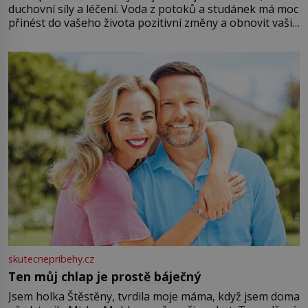
duchovní síly a léčení. Voda z potoků a studánek má moc
přinést do vašeho života pozitivní změny a obnovit vaši
energii. Využitím těchto přírodních zdrojů v magii
můžete obohatit své rituály a přinést do svého života
větší harmonii a klid. Je důležité
skutecnepribehy.cz
Ten můj chlap je prostě báječný
Jsem holka Štěstěny, tvrdila moje máma, když jsem doma