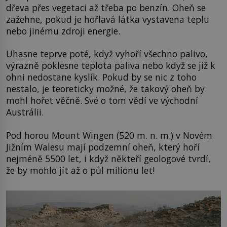
dřeva přes vegetaci až třeba po benzín. Oheň se
zažehne, pokud je hořlavá látka vystavena teplu
nebo jinému zdroji energie.
Uhasne teprve poté, když vyhoří všechno palivo,
výrazně poklesne teplota paliva nebo když se již k
ohni nedostane kyslík. Pokud by se nic z toho
nestalo, je teoreticky možné, že takový oheň by
mohl hořet věčně. Své o tom vědí ve východní
Austrálii.
Pod horou Mount Wingen (520 m. n. m.) v Novém
Jižním Walesu mají podzemní oheň, který hoří
nejméně 5500 let, i když někteří geologové tvrdí,
že by mohlo jít až o půl milionu let!