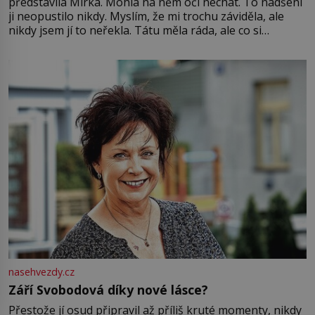
představila Mirka. Mohla na něm oči nechat. To nadšení
ji neopustilo nikdy. Myslím, že mi trochu záviděla, ale
nikdy jsem jí to neřekla. Tátu měla ráda, ale co si
pamatuji, tak jsme s Mirkem byli zamilovaní mnohem víc.
Jsme spolu moc rádi Tehdy byla jiná doba, když
nasehvezdy.cz
Září Svobodová díky nové lásce?
Přestože jí osud připravil až příliš kruté momenty, nikdy