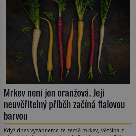
od poloviny 19. století, ovšem jako Češi […]
Mrkev není jen oranžová. Její
neuvěřitelný příběh začíná fialovou
barvou
Když dnes vytáhneme ze země mrkev, většina z