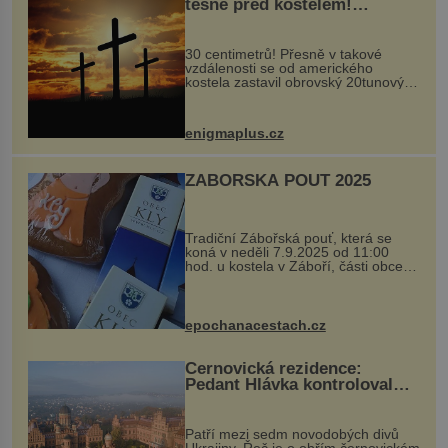
těsně před kostelem!
Ochránila ho boží síla?
30 centimetrů! Přesně v takové
vzdálenosti se od amerického
kostela zastavil obrovský 20tunový
balvan, který se v květnu 2014
nečekaně odtrhl od nedaleké skály
při její demolici. Podle místních stojí
enigmaplus.cz
...
ZÁBOŘSKÁ POUŤ 2025
Tradiční Zábořská pouť, která se
koná v neděli 7.9.2025 od 11:00
hod. u kostela v Záboří, části obce
Kly u Mělníka. V programu naleznete
komentovanou prohlídku kostela,
dobovou hudbu, řemesla, atrakce...
epochanacestach.cz
Černovická rezidence:
Pedant Hlávka kontroloval
každou cihlu
Patří mezi sedm novodobých divů