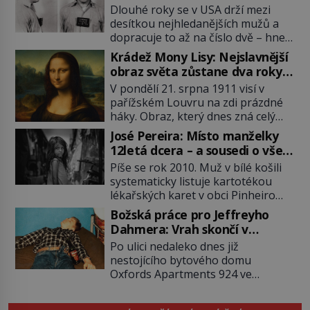
Dlouhé roky se v USA drží mezi
desítkou nejhledanějších mužů a
dopracuje to až na číslo dvě – hned
po Usámovi bin Ládinovi (1957–
Krádež Mony Lisy: Nejslavnější
2011). To je James „Whitey“ Bulger
obraz světa zůstane dva roky
(1929–2018) viněný ze spoluúčasti
nezvěstný
V pondělí 21. srpna 1911 visí v
na 19 vraždách, vydírání a lichvy. A
pařížském Louvru na zdi prázdné
samozřejmě, krom toho je ještě
háky. Obraz, který dnes zná celý
drogový dealer, který neváhá
svět, je pryč. Zpočátku si nikdo
odstranit z cesty všechny práskače,
José Pereira: Místo manželky
nemyslí, že jde o krádež.
zatímco […]
12letá dcera – a sousedi o všem
Zaměstnanci jsou přesvědčeni, že
vědí!
Píše se rok 2010. Muž v bílé košili
Mona Lisa je jen v restaurátorské
systematicky listuje kartotékou
dílně nebo u fotografa. Když se
lékařských karet v obci Pinheiro
ukáže pravda, propukne jeden z
ležící asi 20 kilometrů od farmy s
největších honů na zloděje v […]
Božská práce pro Jeffreyho
podivínským majitelem. Něco tu
Dahmera: Vrah skončí v
nesedí. Ledaže… Ledaže by ta
tratolišti krve ve vězeňských
Po ulici nedaleko dnes již
mladá dívka z farmy byla ne
umývárnách
nestojícího bytového domu
manželkou, ale dcerou – a všechny
Oxfords Apartments 924 ve
ty děti byly zplozené v incestu. Na
wisconsinském Milwaukee se
sociálním odboru jednoho z […]
potácí zcela zmatený 14letý