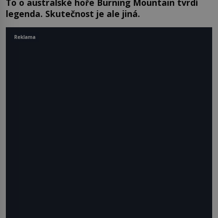
To o australské hoře Burning Mountain tvrdí
legenda. Skutečnost je ale jiná.
Reklama