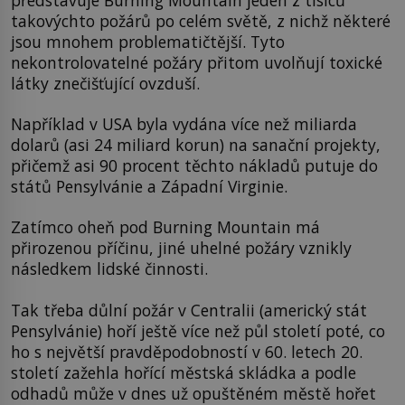
takovýchto požárů po celém světě, z nichž některé
jsou mnohem problematičtější. Tyto
nekontrolovatelné požáry přitom uvolňují toxické
látky znečišťující ovzduší.
Například v USA byla vydána více než miliarda
dolarů (asi 24 miliard korun) na sanační projekty,
přičemž asi 90 procent těchto nákladů putuje do
států Pensylvánie a Západní Virginie.
Zatímco oheň pod Burning Mountain má
přirozenou příčinu, jiné uhelné požáry vznikly
následkem lidské činnosti.
Tak třeba důlní požár v Centralii (americký stát
Pensylvánie) hoří ještě více než půl století poté, co
ho s největší pravděpodobností v 60. letech 20.
století zažehla hořící městská skládka a podle
odhadů může v dnes už opuštěném městě hořet