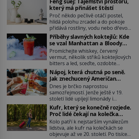
Feng šuej: Tajemství prostoru,
který má přinášet štěstí
Proč někdo pečlivě otáčí postel,
hlídá polohu zrcadel a do pokoje
přidává rostliny, vodu nebo dřevo?
Feng šuej tvrdí, že domov není jen
Příběhy slavných koktejlů: Kde
soubor zdí a nábytku. Je to prostor,
se vzal Manhattan a Bloody
kterým proudí energie čchi a jeho
Mary?
Promíchejte whiskey, červený
uspořádání může ovlivňovat, jak se
vermut, několik střiků koktejlových
v něm člověk cítí. Feng šuej má
bitters a led, sceďte, ozdobte
kořeny ve staré Číně a jeho historie
koktejlovou třešinkou a tadá…
[…]
Nápoj, která chutná po seně.
Manhattan je tu! A pokud to má být
Jak znechucený Američan
skutečně on, dejte si pozor, ať
vymyslel brčko
Dnes je brčko naprostou
místo klasické americké rye
samozřejmostí. Jenže ještě v 19.
whiskey či klidně bourbonu
století lidé upíjejí limonády i
nepoužijete skotskou whisku. Co
koktejly dutými stébly žita nebo
se stane? Inu, koktejl bude stále
Kufr, který se konečně rozjede.
žitné slámy. Fungují sice dobře,
skvělý, ale už to nebude
Proč lidé čekají na kolečka
mají ale jednu nepříjemnou
Manhattan ale […]
téměř pět tisíc let?
Kolo patří k nejstarším vynálezům
vlastnost po chvíli se rozmáčejí a
lidstva, ale kufr na kolečkách se
nápoji dodávají travnatou příchuť.
objevuje až ve 20. století. Po tisíce
Právě tahle drobná nepříjemnost