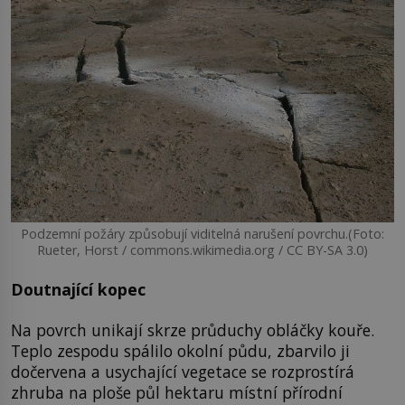
Podzemní požáry způsobují viditelná narušení povrchu.(Foto:
Rueter, Horst / commons.wikimedia.org / CC BY-SA 3.0)
Doutnající kopec
Na povrch unikají skrze průduchy obláčky kouře.
Teplo zespodu spálilo okolní půdu, zbarvilo ji
dočervena a usychající vegetace se rozprostírá
zhruba na ploše půl hektaru místní přírodní