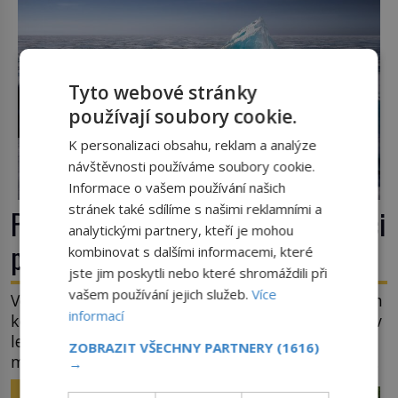
Tyto webové stránky
používají soubory cookie.
K personalizaci obsahu, reklam a analýze
návštěvnosti používáme soubory cookie.
Informace o vašem používání našich
stránek také sdílíme s našimi reklamními a
Podivuhodná zvířata: Kteří obratlovci
analytickými partnery, kteří je mohou
přežijí zmrazení?
kombinovat s dalšími informacemi, které
jste jim poskytli nebo které shromáždili při
vašem používání jejich služeb.
Více
Veškeré pokusy se zmražením lidí a jejich oživením
informací
končí (alespoň prozatím) neúspěchem. O tom, že v
ledu mohou přežít mikroorganismy i přes sto
ZOBRAZIT VŠECHNY PARTNERY
(1616)
milionů let již z vědeckých výzkumů víme. Ale že
→
by totální zmrazení byť na jedinou zimu přežili
ZAJÍMAVOSTI