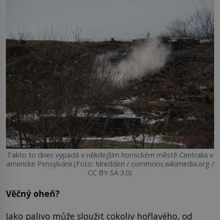
Takto to dnes vypadá v někdejším hornickém městě Centralia v
americké Pensylvánii.(Foto: Mredden / commons.wikimedia.org /
CC BY-SA 3.0)
Věčný oheň?
Jako palivo může sloužit cokoliv hořlavého, od