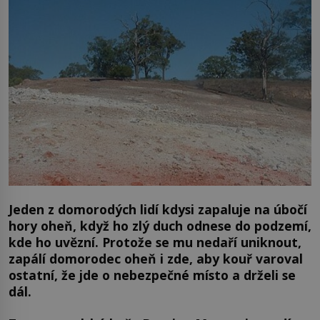
Jeden z domorodých lidí kdysi zapaluje na úbočí
hory oheň, když ho zlý duch odnese do podzemí,
kde ho uvězní. Protože se mu nedaří uniknout,
zapálí domorodec oheň i zde, aby kouř varoval
ostatní, že jde o nebezpečné místo a drželi se
dál.