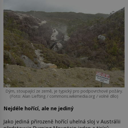
Dým, stoupající ze země, je typický pro podpovrchové požáry.
(Foto: Alan Liefting / commons.wikimedia.org / volné dílo)
Nejdéle hořící, ale ne jediný
Jako jediná přirozeně hořící uhelná sloj v Austrálii
představuje Burning Mountain jeden z tisíců