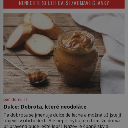
NENECHTE SI UJÍT DALŠÍ ZAJÍMAVÉ ČLÁNKY
Konerak Sinthasomphone. Když ho
zastaví policejní hlídka, ochable jí
nadiktuje adresu „jeho kamaráda“.
Strážníci ho dopraví zpět do
udaného bytu. Oním „kamarádem“
je ovšem jeden z nejslavnějších
vrahů, Jeffrey Dahmer (1960–1994).
Je 27. května 1991. […]
panidomu.cz
Dulce: Dobrota, které neodoláte
Ta dobrota se jmenuje dulce de leche a možná už jste ji
objevili v obchodech. Ale nepochybujte o tom, že doma
připravená bude ještě lepší. Název je španělský a