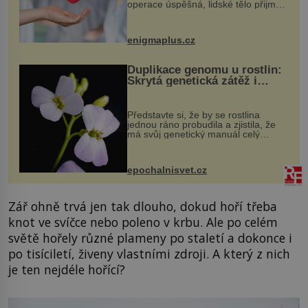
operace úspěšná, lidské tělo přijme
darovaný orgán za své a pacient
může vést plnohodnotný život. Ale co
když při transplantaci nepřijímám...
enigmaplus.cz
Duplikace genomu u rostlin:
Skrytá genetická zátěž i
evoluční výhoda
Představte si, že by se rostlina
jednou ráno probudila a zjistila, že
má svůj genetický manuál celý
dvakrát. Přesně to se občas v
přírodě stane – a podle nového
výzkumu to může být pro druhy
epochalnisvet.cz
vstupenka...
Zář ohně trvá jen tak dlouho, dokud hoří třeba
knot ve svíčce nebo poleno v krbu. Ale po celém
světě hořely různé plameny po staletí a dokonce i
po tisíciletí, živeny vlastními zdroji. A který z nich
je ten nejdéle hořící?