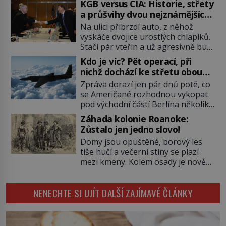
pověsil Napoleon? Samotný císař
KGB versus CIA: Historie, střety
Napoleon Bonaparte (1769–1821)
a průšvihy dvou nejznámějších
má pro malbu slabost, a tak si ji
tajných služeb historie
Na ulici přibrzdí auto, z něhož
ještě jako první konzul přemístí do
vyskáče dvojice urostlých chlapíků.
své ložnice v Tuilerisjkém […]
Stačí pár vteřin a už agresivně buší
na dveře. O další okamžik později
Kdo je víc? Pět operací, při
vlečou nebožáka do auta, a pak už
nichž dochází ke střetu obou
ho nikdy nikdo nespatří. Dostal se
tajných služeb
Zpráva dorazí jen pár dnů poté, co
totiž do rukou všemocné KGB. Jako
se Američané rozhodnou vykopat
sourozenci, kteří si nemohou přijít
pod východní částí Berlína několik
na jméno. Neustále se předhání v
stovek metrů dlouhý tunel. Sověti
plánování sabotáží, […]
Záhada kolonie Roanoke:
na sobě nenechají nic znát a
Zůstalo jen jedno slovo!
nechají nepřítele, aby si myslel, že
Domy jsou opuštěné, borový les
je přechytračil. Cennou informaci
tiše hučí a večerní stíny se plazí
jim dodá jeden z agentů. Oba
mezi kmeny. Kolem osady je nově
tábory jsou zvyklé působit v pozadí
postavená palisáda, ale ani to
a podle situace tlačit, jak oni […]
nejspíš nedokáže osadníky
NENECHTE SI UJÍT DALŠÍ ZAJÍMAVÉ ČLÁNKY
zachránit. Muži, ženy, děti – všichni
jsou pryč. Nadobro a navždycky!
Kapitán John White (asi 1539–1593)
v srpnu 1587 naposledy zamává