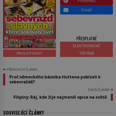
Pinterest
Email
PŘEDPLATNÉ
ELEKTRONICKÉ
PROLISTOVAT
TIŠTĚNÉ
PŘEDCHOZÍ ČLÁNEK
Proč německého básníka Huttena pobízeli k
sebevraždě?
DALŠÍ ČLÁNEK
Filipíny: Ráj, kde žije nejmenší opice na světě
SOUVISEJÍCÍ ČLÁNKY