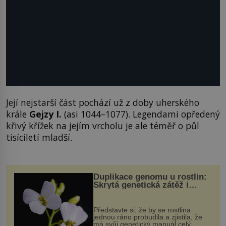
Její nejstarší část pochází už z doby uherského
krále
Gejzy I.
(asi 1044–1077). Legendami opředený
křivý křížek na jejím vrcholu je ale téměř o půl
tisíciletí mladší.
Duplikace genomu u rostlin:
Skrytá genetická zátěž i
evoluční výhoda
Představte si, že by se rostlina
jednou ráno probudila a zjistila, že
má svůj genetický manuál celý