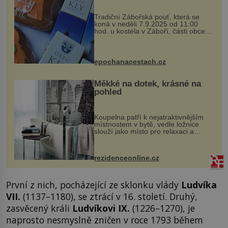
Tradiční Zábořská pouť, která se
koná v neděli 7.9.2025 od 11:00
hod. u kostela v Záboří, části obce
Kly u Mělníka. V programu naleznete
komentovanou prohlídku kostela,
dobovou hudbu, řemesla, atrakce...
epochanacestach.cz
Měkké na dotek, krásné na
pohled
Koupelna patří k nejatraktivnějším
místnostem v bytě, vedle ložnice
slouží jako místo pro relaxaci a
odpočinek. Koupelnový textil –
ručníky, osušky a koberečky –
mohou jako mávnutím kouzelného
rezidenceonline.cz
proutku...
První z nich, pocházející ze sklonku vlády
Ludvíka
VII.
(1137–1180), se ztrácí v 16. století. Druhý,
zasvěcený králi
Ludvíkovi IX.
(1226–1270), je
naprosto nesmyslně zničen v roce 1793 během