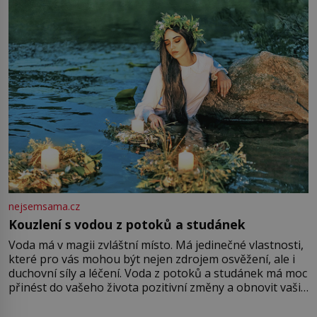
množství růžového mušelínu. „Ošidili vás, podívejte.“
Vezme do ruky dřevěnou
nejsemsama.cz
Kouzlení s vodou z potoků a studánek
Voda má v magii zvláštní místo. Má jedinečné vlastnosti,
které pro vás mohou být nejen zdrojem osvěžení, ale i
duchovní síly a léčení. Voda z potoků a studánek má moc
přinést do vašeho života pozitivní změny a obnovit vaši
energii. Využitím těchto přírodních zdrojů v magii
můžete obohatit své rituály a přinést do svého života