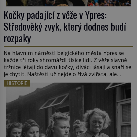
Kočky padající z věže v Ypres:
Středověký zvyk, který dodnes budí
rozpaky
Na hlavním náměstí belgického města Ypres se
každé tři roky shromáždí tisíce lidí. Z věže slavné
tržnice létají do davu kočky, diváci jásají a snaží se
je chytit. Naštěstí už nejde o živá zvířata, ale
jenom o plyšové suvenýry. Kdysi to ale bylo jinak.
HISTORIE
Tato veselá podívaná připomíná jeden z
nejpodivnějších a zároveň nejkrutějších zvyků […]