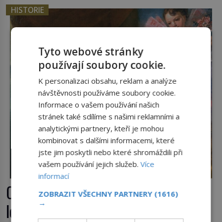
HISTORIE
Tyto webové stránky
používají soubory cookie.
K personalizaci obsahu, reklam a analýze
návštěvnosti používáme soubory cookie.
Informace o vašem používání našich
stránek také sdílíme s našimi reklamními a
analytickými partnery, kteří je mohou
kombinovat s dalšími informacemi, které
jste jim poskytli nebo které shromáždili při
vašem používání jejich služeb.
Více
informací
Casanova v Pobaltí: Co měl
ZOBRAZIT VŠECHNY PARTNERY
(1616)
→
legendární svůdník společného se