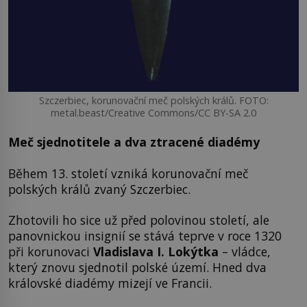
Szczerbiec, korunovační meč polských králů. FOTO:
metal.beast/Creative Commons/CC BY-SA 2.0
Meč sjednotitele a dva ztracené diadémy
Během 13. století vzniká korunovační meč
polských králů zvaný Szczerbiec.
Zhotovili ho sice už před polovinou století, ale
panovnickou insignií se stává teprve v roce 1320
při korunovaci
Vladislava I. Lokýtka
– vládce,
který znovu sjednotil polské území. Hned dva
královské diadémy mizejí ve Francii.