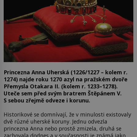
Princezna Anna Uherská (1226/1227 – kolem r.
1274) najde roku 1270 azyl na pražském dvoře
Přemysla Otakara II. (kolem r. 1233–1278).
Uteče sem před svým bratrem Štěpánem V.
S sebou zřejmě odveze i korunu.
Historikové se domnívají, že v minulosti existovaly
dvě různé uherské koruny. Jednu odvezla
princezna Anna nebo prostě zmizela, druhá se
zachovala dodnes a v současnosti je známá jako