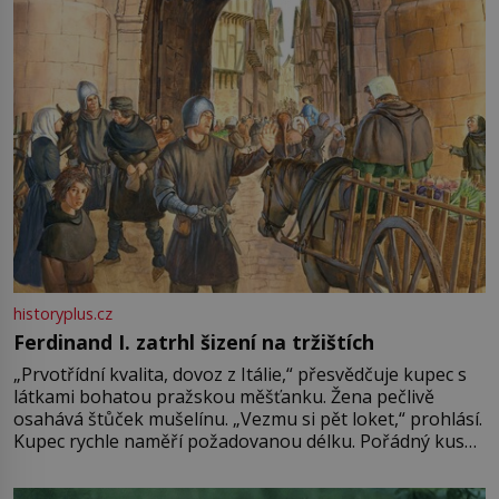
historyplus.cz
Ferdinand I. zatrhl šizení na tržištích
„Prvotřídní kvalita, dovoz z Itálie,“ přesvědčuje kupec s
látkami bohatou pražskou měšťanku. Žena pečlivě
osahává štůček mušelínu. „Vezmu si pět loket,“ prohlásí.
Kupec rychle naměří požadovanou délku. Pořádný kus
mu přitom zůstane za prsty… „Na šaty ho bude málo,
milostpaní. Stačí jenom na sukni,“ zhodnotí švadlena