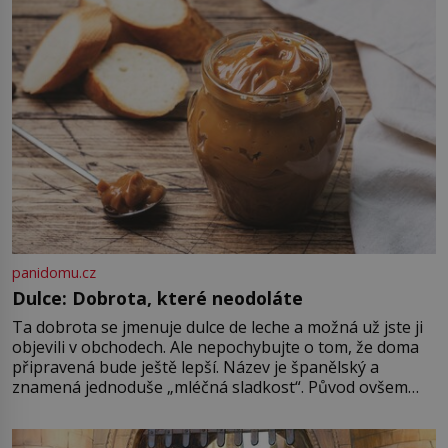
své právě narozené vnučce a
vstoupí na palubu. Nechce […]
panidomu.cz
Dulce: Dobrota, které neodoláte
Ta dobrota se jmenuje dulce de leche a možná už jste ji
objevili v obchodech. Ale nepochybujte o tom, že doma
připravená bude ještě lepší. Název je španělský a
znamená jednoduše „mléčná sladkost“. Původ ovšem
není úplně jednoznačný, o autorství této receptury se
pře hned několik latinskoamerických zemí a k tomu
Francie, kde se traduje,