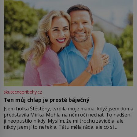
větší harmonii a klid. Je důležité
skutecnepribehy.cz
Ten můj chlap je prostě báječný
Jsem holka Štěstěny, tvrdila moje máma, když jsem doma
představila Mirka. Mohla na něm oči nechat. To nadšení
ji neopustilo nikdy. Myslím, že mi trochu záviděla, ale
nikdy jsem jí to neřekla. Tátu měla ráda, ale co si
pamatuji, tak jsme s Mirkem byli zamilovaní mnohem víc.