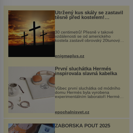
Utržený kus skály se zastavil
těsně před kostelem!
Ochránila ho boží síla?
30 centimetrů! Přesně v takové
vzdálenosti se od amerického
kostela zastavil obrovský 20tunový
balvan, který se v květnu 2014
nečekaně odtrhl od nedaleké skály
při její demolici. Podle místních stojí
enigmaplus.cz
...
První sluchátka Hermés
inspirovala slavná kabelka
Vůbec první sluchátka od módního
domu Hermès byla vyrobena
experimentálním laboratoří Hermès
Ateliers Horizons. Elegantní gadget
si vyžádal dva roky vývoje a chlubí
se ručně šitou hovězí kůží a
epochalnisvet.cz
kovový...
ZÁBOŘSKÁ POUŤ 2025