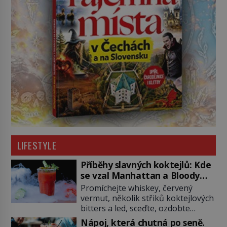
LIFESTYLE
Příběhy slavných koktejlů: Kde
se vzal Manhattan a Bloody
Mary?
Promíchejte whiskey, červený
vermut, několik střiků koktejlových
bitters a led, sceďte, ozdobte
koktejlovou třešinkou a tadá…
Nápoj, která chutná po seně.