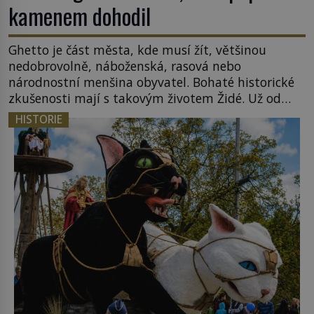
kamenem dohodil
Ghetto je část města, kde musí žít, většinou
nedobrovolně, náboženská, rasová nebo
národnostní menšina obyvatel. Bohaté historické
zkušenosti mají s takovým životem Židé. Už od
středověku jsou totiž v každou chvíli nuceni v
HISTORIE
nějakém žít. Mezi ty nejslavnější patří i římské
ghetto založené v roce 1555. Pokud jde o vztah
k Židům, nemá se Řím čím chlubit. […]