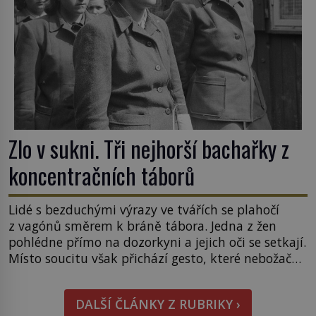
Zlo v sukni. Tři nejhorší bachařky z
koncentračních táborů
Lidé s bezduchými výrazy ve tvářích se plahočí
z vagónů směrem k bráně tábora. Jedna z žen
pohlédne přímo na dozorkyni a jejich oči se setkají.
Místo soucitu však přichází gesto, které nebožačku
posílá rovnou do plynové komory. Jména jako
Rudolf Höss (1901–1947), Josef Mengele (1911–
DALŠÍ ČLÁNKY Z RUBRIKY ›
1979) či Heinrich Himmler (1900–1945) zná každý,