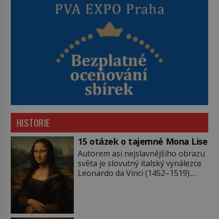
HISTORIE
15 otázek o tajemné Mona Lise
Autorem asi nejslavnějšího obrazu
světa je slovutný italský vynálezce
Leonardo da Vinci (1452–1519).
Jenže jeho nevinně usmívající dámu
obklopují otazníky, na některé
historici odpověď objeví, jiné
zůstanou nezodpovězené. Kam si ji