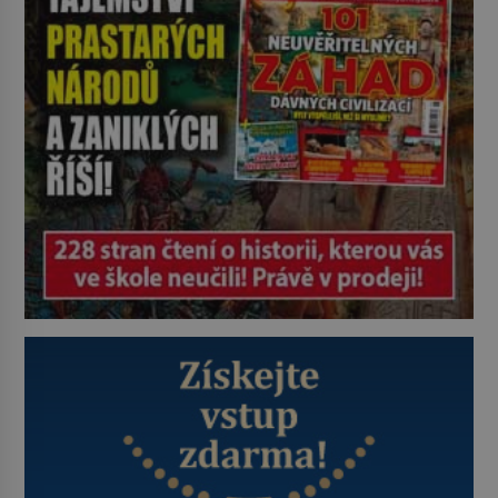
promyšlené a některé principy
používají chirurgové dodnes. Úplně
první […]