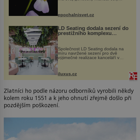
dvakrát. Přesně to se občas v
přírodě stane – a podle nového
výzkumu to může být pro druhy
epochalnisvet.cz
vstupenka...
LD Seating dodala sezení do
prestižního komplexu
MediaCityUK v Salfordu
Společnost LD Seating dodala na
míru navržené sezení pro dvě
výjimečné realizace kanceláří v
areálu MediaCityUK v anglickém
Salfordu – konkrétně do budov Blue
Tower a Orange Tower. Komplex
iluxus.cz
budov Media...
Zlatníci ho podle názoru odborníků vyrobili někdy
kolem roku 1551 a k jeho ohnutí zřejmě došlo při
pozdějším poškození.