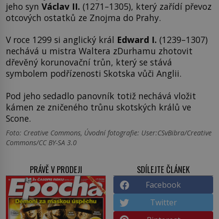
jeho syn
Václav II.
(1271–1305), který zařídí převoz
otcových ostatků ze Znojma do Prahy.
V roce 1299 si anglický král
Edward I.
(1239–1307)
nechává u mistra Waltera zDurhamu zhotovit
dřevěný korunovační trůn, který se stává
symbolem podřízenosti Skotska vůči Anglii.
Pod jeho sedadlo panovník totiž nechává vložit
kámen ze zničeného trůnu skotských králů ve
Scone.
Foto: Creative Commons, Úvodní fotografie: User:CSvBibra/Creative
Commons/CC BY-SA 3.0
PRÁVĚ V PRODEJI
SDÍLEJTE ČLÁNEK
Facebook
Twitter