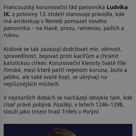
Francouzský korunovační řád panovníka
Ludvíka
IX.
z poloviny 13. století stanovuje pravidla, kde
má arcibiskup v Remeši pomazat nového
panovníka – na hlavě, prsou, ramenou, pažích a
rukou.
Králové se tak zavazují dodržovat mír, věrnost,
spravedlnost, bojovat proti kacířům a chránit
katolickou církev. Korunovační klenoty Svaté říše
římské, mezi které patří nejenom koruna, žezlo a
jablko, ale také svaté kopí, se ukrývají na
nejrůznějších místech.
V nejstarších dobách se nacházejí obvykle tam, kde
císař právě pobývá. Později, v letech 1246–1298,
slouží jako trezor hrad Trifels v Porýní.