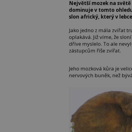
Největší mozek na světě 
dominuje v tomto ohledu
slon africký, který v lebc
Jako jedno z mála zvířat tr
oplakává. Již víme, že slo
dříve myslelo. To ale nevyl
zástupcům říše zvířat.
Jeho mozková kůra je veli
nervových buněk, než býv