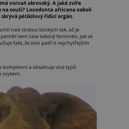
má vorvaň obrovský. A jaké zvíře
 na souši? Loxodonta africana neboli
e skrývá pětikilový řídicí orgán.
uchlí nad ztrátou blízkých tak, až je
ní paměť není zase takový fenomén, jak se
učuje fakt, že slon patří k nejchytřejším
ce komplexní a obsahuje více typů
á zvykem.