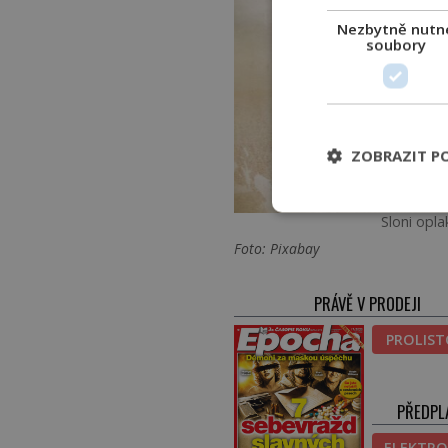
Nezbytně nutn
soubory
ZOBRAZIT P
Sloni opla
Foto: Pixabay
PRÁVĚ V PRODEJI
PROLIS
PŘEDPL
ELEKTRO