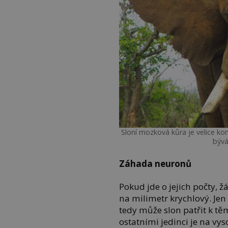
Sloní mozková kůra je velice k
bývá
Záhada neuronů
Pokud jde o jejich počty, 
na milimetr krychlový. Jen
tedy může slon patřit k t
ostatními jedinci je na vys