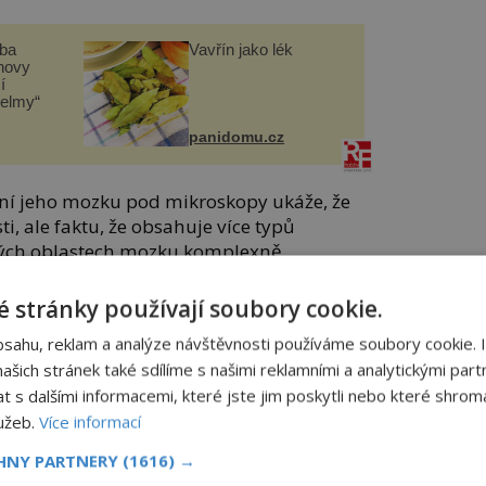
čba
Vavřín jako lék
novy
í
helmy“
panidomu.cz
ní jeho mozku pod mikroskopy ukáže, že
ti, ale faktu, že obsahuje více typů
itých oblastech mozku komplexně
 stránky používají soubory cookie.
bsahu, reklam a analýze návštěvnosti používáme soubory cookie. 
šich stránek také sdílíme s našimi reklamními a analytickými partn
s dalšími informacemi, které jste jim poskytli nebo které shromá
lužeb.
Více informací
CHNY PARTNERY
(1616) →