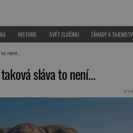
IKA
HISTORIE
SVĚT ZLOČINU
ZÁHADY A TAJEMSTV
 to není…
taková sláva to není…
21.5.2