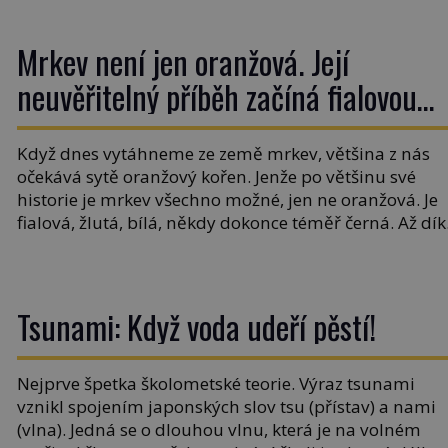
ovšem jako Češi […]
Mrkev není jen oranžová. Její
neuvěřitelný příběh začíná fialovou
barvou
Když dnes vytáhneme ze země mrkev, většina z nás
očekává sytě oranžový kořen. Jenže po většinu své
historie je mrkev všechno možné, jen ne oranžová. Je
fialová, žlutá, bílá, někdy dokonce téměř černá. Až dík
stovkám let pečlivého šlechtění se z ní stává zelenina,
bez které si českou zahradu ani nedokážeme
představit. Její příběh je […]
Tsunami: Když voda udeří pěstí!
Nejprve špetka školometské teorie. Výraz tsunami
vznikl spojením japonských slov tsu (přístav) a nami
(vlna). Jedná se o dlouhou vlnu, která je na volném