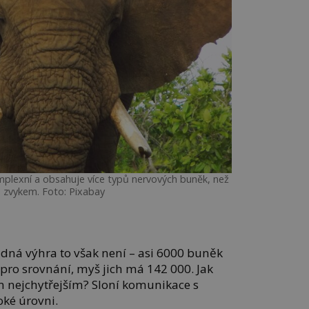
omplexní a obsahuje více typů nervových buněk, než
 zvykem. Foto: Pixabay
žádná výhra to však není – asi 6000 buněk
 pro srovnání, myš jich má 142 000. Jak
ěm nejchytřejším? Sloní komunikace s
oké úrovni.