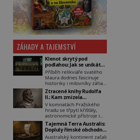
ZÁHADY A TAJEMSTVÍ
Klenot skrytý pod
podlahou: Jak se unikátní
románský poklad dostal
Příběh relikviáře svatého
do zapadlého Bečova?
Maura dodnes fascinuje
historiky i milovníky záhad
po celém světě. Tato
Ztracené knihy Rudolfa
románská zlatnická
II.: Kam zmizela
památka ze 13. století je
nejzáhadnější knihovna
V komnatách Pražského
po českých korunovačních
Evropy?
hradu se třpytí křišťály,
klenotech druhým
astronomické přístroje i
nejcennějším movitým
podivné alchymistické
majetkem v České
Tajemná Terra Australis:
rukopisy. Císař Rudolf II.
republice. Přestože byl
Dopluly římské obchodní
shromažďuje vše, co
klenot v roce 1985 po
lodě až do Austrálie?
Australský kontinent začali
souvisí s tajemstvím
dramatickém pátrání