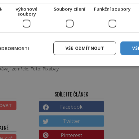
é
Výkonové
Soubory cílení
Funkční soubory
soubory
ODROBNOSTI
VŠE ODMÍTNOUT
VŠ
kávají zemřelé. Foto: Pixabay
SDÍLEJTE ČLÁNEK
TOVAT
Facebook
Twitter
ATNÉ
Pinterest
NICKÉ