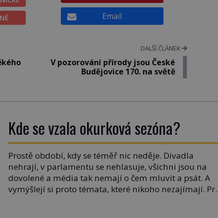
Email
ĚNÉ
DALŠÍ ČLÁNEK
věkého
V pozorování přírody jsou České
Budějovice 170. na světě
Kde se vzala okurková sezóna?
Prostě období, kdy se téměř nic neděje. Divadla
nehrají, v parlamentu se nehlasuje, všichni jsou na
dovolené a média tak nemají o čem mluvit a psát. A
vymýšlejí si proto témata, které nikoho nezajímají. Pr
je však ona letní doba spojovaná zrovna s okurkami?
Okurkovou sezónu známe už od poloviny 19. století,