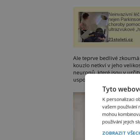
Neinvazivní lé
nejen Parkinso
choroby pomoc
ultrazvukové „
21stoleti.cz
Ale teprve bedlivé zkoumá
kouzlo netkví v jeho velikos
neuronů, které jsou v urč
uspořádány.
Tyto webové
K personalizaci o
vašem používání na
mohou kombinovat 
používání jejich s
ZOBRAZIT VŠE