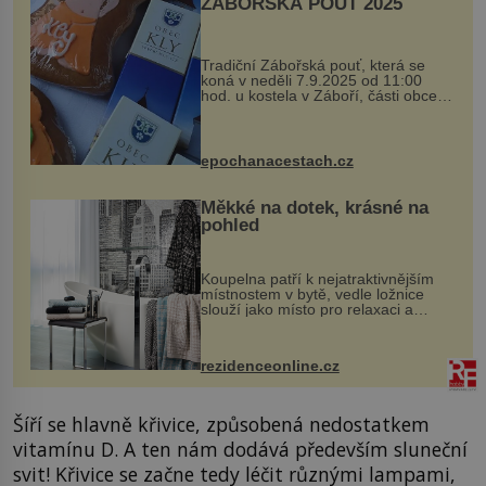
ZÁBOŘSKÁ POUŤ 2025
Tradiční Zábořská pouť, která se
koná v neděli 7.9.2025 od 11:00
hod. u kostela v Záboří, části obce
Kly u Mělníka. V programu naleznete
komentovanou prohlídku kostela,
dobovou hudbu, řemesla, atrakce...
epochanacestach.cz
Měkké na dotek, krásné na
pohled
Koupelna patří k nejatraktivnějším
místnostem v bytě, vedle ložnice
slouží jako místo pro relaxaci a
odpočinek. Koupelnový textil –
ručníky, osušky a koberečky –
mohou jako mávnutím kouzelného
rezidenceonline.cz
proutku...
Šíří se hlavně křivice, způsobená nedostatkem
vitamínu D. A ten nám dodává především sluneční
svit! Křivice se začne tedy léčit různými lampami,