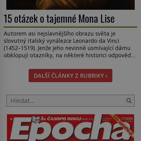
15 otázek o tajemné Mona Lise
Autorem asi nejslavnějšího obrazu světa je
slovutný italský vynálezce Leonardo da Vinci
(1452–1519). Jenže jeho nevinně usmívající dámu
obklopují otazníky, na některé historici odpověď
objeví, jiné zůstanou nezodpovězené. Kam si ji
pověsil Napoleon? Samotný císař Napoleon
DALŠÍ ČLÁNKY Z RUBRIKY ›
Bonaparte (1769–1821) má pro malbu slabost, a
tak si ji ještě jako první konzul přemístí do své
ložnice v Tuilerisjkém […]