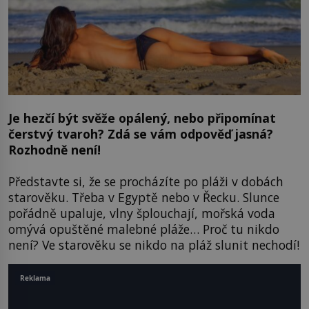
Je hezčí být svěže opálený, nebo připomínat
čerstvý tvaroh? Zdá se vám odpověď jasná?
Rozhodně není!
Představte si, že se procházíte po pláži v dobách
starověku. Třeba v Egyptě nebo v Řecku. Slunce
pořádně upaluje, vlny šplouchají, mořská voda
omývá opuštěné malebné pláže… Proč tu nikdo
není? Ve starověku se nikdo na pláž slunit nechodí!
Reklama