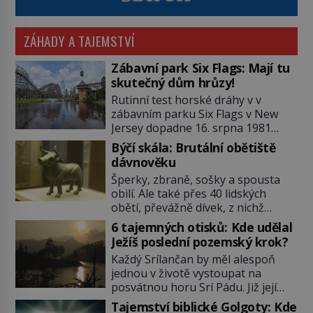
ZÁHADY A TAJEMSTVÍ
Zábavní park Six Flags: Mají tu
skutečný dům hrůzy!
Rutinní test horské dráhy v v
zábavním parku Six Flags v New
Jersey dopadne 16. srpna 1981
katastrofou. 20letý technik Scott
Býčí skála: Brutální obětiště
Tyler se zřítí na zem! Zranění jsou
dávnověku
neslučitelná se životem. „Nepoužil
Šperky, zbraně, sošky a spousta
bezpečnostní zábranu,“ osvětlí
obilí. Ale také přes 40 lidských
smrtelnou nehodu tiskový mluvčí
obětí, převážně dívek, z nichž
parku a vyšetřovatelé mu dávají za
některým rozetnou hlavu a
pravdu: „Atrakce je v pořádku.“ A
6 tajemných otisků: Kde udělal
useknou končetiny. To je slavný
pak přijde srpen roku […]
Ježíš poslední pozemský krok?
halštatský pohřeb. V Evropě
Každý Srílančan by měl alespoň
nevídaný objev, který dodnes
jednou v životě vystoupat na
neumíme vysvětlit… Jeho koníčkem
posvátnou horu Srí Pádu. Již její
je „slepá jeskynní zvířena“, a díky
název nám v překladu prozradí
tomu, přestože je hlavně lékař,
Tajemství biblické Golgoty: Kde