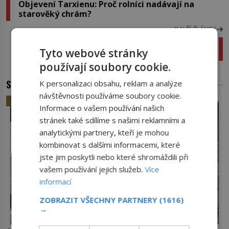
Objevení Tarxienu: Proč rolníci nadávají na
starověký chrám?
DALŠÍ ČLÁNEK
Coolidgeův efekt: Proč se muži chovají jako
Tyto webové stránky
mlsní kocouři?
používají soubory cookie.
SOUVISEJÍCÍ ČLÁNKY
K personalizaci obsahu, reklam a analýze
návštěvnosti používáme soubory cookie.
HISTORIE
Informace o vašem používání našich
stránek také sdílíme s našimi reklamními a
analytickými partnery, kteří je mohou
kombinovat s dalšími informacemi, které
jste jim poskytli nebo které shromáždili při
vašem používání jejich služeb.
Více
informací
ZOBRAZIT VŠECHNY PARTNERY
(1616)
→