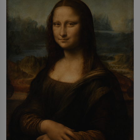
1979) či Heinrich Himmler (1900–1945) zná každý,
o koho se historie jen otřela. Jenže […]