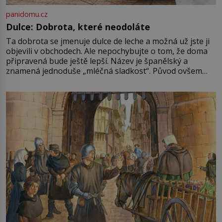
panidomu.cz
Dulce: Dobrota, které neodoláte
Ta dobrota se jmenuje dulce de leche a možná už jste ji
objevili v obchodech. Ale nepochybujte o tom, že doma
připravená bude ještě lepší. Název je španělský a
znamená jednoduše „mléčná sladkost“. Původ ovšem
není úplně jednoznačný, o autorství této receptury se
pře hned několik latinskoamerických zemí a k tomu
Francie, kde se traduje,