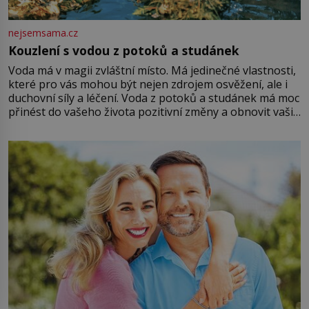
nejsemsama.cz
Kouzlení s vodou z potoků a studánek
Voda má v magii zvláštní místo. Má jedinečné vlastnosti,
které pro vás mohou být nejen zdrojem osvěžení, ale i
duchovní síly a léčení. Voda z potoků a studánek má moc
přinést do vašeho života pozitivní změny a obnovit vaši
energii. Využitím těchto přírodních zdrojů v magii
můžete obohatit své rituály a přinést do svého života
větší harmonii a klid. Je důležité