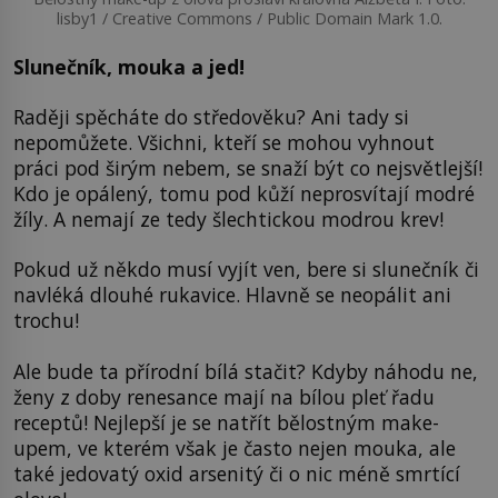
lisby1 / Creative Commons / Public Domain Mark 1.0.
Slunečník, mouka a jed!
Raději spěcháte do středověku? Ani tady si
nepomůžete. Všichni, kteří se mohou vyhnout
práci pod širým nebem, se snaží být co nejsvětlejší!
Kdo je opálený, tomu pod kůží neprosvítají modré
žíly. A nemají ze tedy šlechtickou modrou krev!
Pokud už někdo musí vyjít ven, bere si slunečník či
navléká dlouhé rukavice. Hlavně se neopálit ani
trochu!
Ale bude ta přírodní bílá stačit? Kdyby náhodu ne,
ženy z doby renesance mají na bílou pleť řadu
receptů! Nejlepší je se natřít bělostným make-
upem, ve kterém však je často nejen mouka, ale
také jedovatý oxid arsenitý či o nic méně smrtící