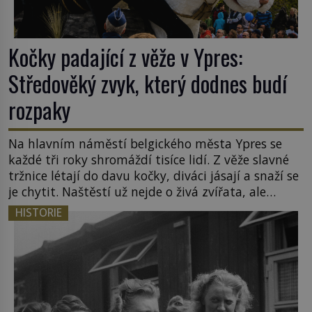
Kočky padající z věže v Ypres:
Středověký zvyk, který dodnes budí
rozpaky
Na hlavním náměstí belgického města Ypres se
každé tři roky shromáždí tisíce lidí. Z věže slavné
tržnice létají do davu kočky, diváci jásají a snaží se
je chytit. Naštěstí už nejde o živá zvířata, ale
jenom o plyšové suvenýry. Kdysi to ale bylo jinak.
HISTORIE
Tato veselá podívaná připomíná jeden z
nejpodivnějších a zároveň nejkrutějších zvyků […]