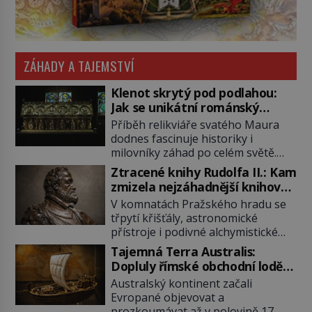
ZÁHADY A TAJEMSTVÍ
Klenot skrytý pod podlahou:
Jak se unikátní románský
poklad dostal do zapadlého
Příběh relikviáře svatého Maura
Bečova?
dodnes fascinuje historiky i
milovníky záhad po celém světě.
Tato románská zlatnická památka
Ztracené knihy Rudolfa II.: Kam
ze 13. století je po českých
zmizela nejzáhadnější knihovna
korunovačních klenotech druhým
Evropy?
V komnatách Pražského hradu se
nejcennějším movitým majetkem v
třpytí křišťály, astronomické
České republice. Přestože byl
přístroje i podivné alchymistické
klenot v roce 1985 po dramatickém
rukopisy. Císař Rudolf II.
pátrání kriminalistů úspěšně
Tajemná Terra Australis:
shromažďuje vše, co souvisí s
nalezen, jeho minulost stále
Dopluly římské obchodní lodě
tajemstvím přírody, hvězd i
obestírá hustá mlha. Otázky, jak
až do Austrálie?
Australský kontinent začali
lidského poznání. Jenže po jeho
přesně se tato […]
Evropané objevovat a
smrti se jeho slavné sbírky začínají
prozkoumávat až v polovině 17.