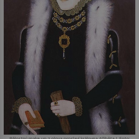
Bělostný make-up z olova proslaví královna Alžběta I. Foto: