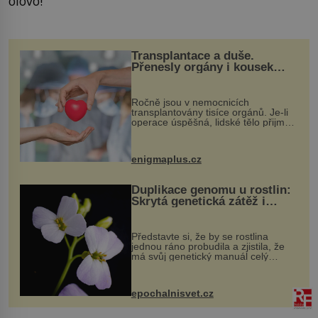
olovo!
Transplantace a duše.
Přenesly orgány i kousek
osobnosti dárce?
Ročně jsou v nemocnicích
transplantovány tisíce orgánů. Je-li
operace úspěšná, lidské tělo přijme
darovaný orgán za své a pacient
může vést plnohodnotný život. Ale co
když při transplantaci nepřijímám...
enigmaplus.cz
Duplikace genomu u rostlin:
Skrytá genetická zátěž i
evoluční výhoda
Představte si, že by se rostlina
jednou ráno probudila a zjistila, že
má svůj genetický manuál celý
dvakrát. Přesně to se občas v
přírodě stane – a podle nového
výzkumu to může být pro druhy
epochalnisvet.cz
vstupenka...