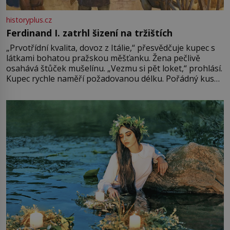
historyplus.cz
Ferdinand I. zatrhl šizení na tržištích
„Prvotřídní kvalita, dovoz z Itálie,“ přesvědčuje kupec s
látkami bohatou pražskou měšťanku. Žena pečlivě
osahává štůček mušelínu. „Vezmu si pět loket,“ prohlásí.
Kupec rychle naměří požadovanou délku. Pořádný kus
mu přitom zůstane za prsty… „Na šaty ho bude málo,
milostpaní. Stačí jenom na sukni,“ zhodnotí švadlena
množství růžového mušelínu. „Ošidili vás, podívejte.“
Vezme do ruky dřevěnou