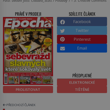
Foto: úvodní foto: Claudio_Scott / Pixabay 1 – 3: Creative Commons
PRÁVĚ V PRODEJI
SDÍLEJTE ČLÁNEK
Facebook
Twitter
Pinterest
Email
PŘEDPLATNÉ
ELEKTRONICKÉ
PROLISTOVAT
TIŠTĚNÉ
PŘEDCHOZÍ ČLÁNEK