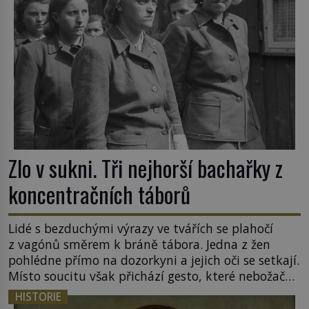
Zlo v sukni. Tři nejhorší bachařky z
koncentračních táborů
Lidé s bezduchými výrazy ve tvářích se plahočí
z vagónů směrem k bráně tábora. Jedna z žen
pohlédne přímo na dozorkyni a jejich oči se setkají.
Místo soucitu však přichází gesto, které nebožačku
posílá rovnou do plynové komory. Jména jako
HISTORIE
Rudolf Höss (1901–1947), Josef Mengele (1911–