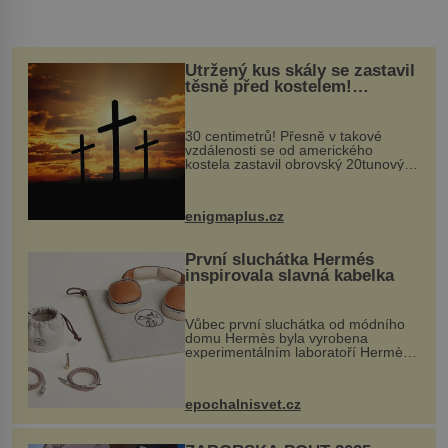
Utržený kus skály se zastavil
těsně před kostelem!
Ochránila ho boží síla?
30 centimetrů! Přesně v takové
vzdálenosti se od amerického
kostela zastavil obrovský 20tunový
balvan, který se v květnu 2014
nečekaně odtrhl od nedaleké skály
při její demolici. Podle místních stojí
enigmaplus.cz
...
První sluchátka Hermés
inspirovala slavná kabelka
Vůbec první sluchátka od módního
domu Hermès byla vyrobena
experimentálním laboratoří Hermès
Ateliers Horizons. Elegantní gadget
si vyžádal dva roky vývoje a chlubí
se ručně šitou hovězí kůží a
epochalnisvet.cz
kovový...