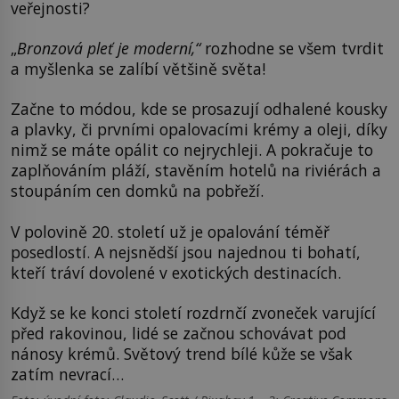
veřejnosti?
„
Bronzová pleť je moderní,“
rozhodne se všem tvrdit
a myšlenka se zalíbí většině světa!
Začne to módou, kde se prosazují odhalené kousky
a plavky, či prvními opalovacími krémy a oleji, díky
nimž se máte opálit co nejrychleji. A pokračuje to
zaplňováním pláží, stavěním hotelů na riviérách a
stoupáním cen domků na pobřeží.
V polovině 20. století už je opalování téměř
posedlostí. A nejsnědší jsou najednou ti bohatí,
kteří tráví dovolené v exotických destinacích.
Když se ke konci století rozdrnčí zvoneček varující
před rakovinou, lidé se začnou schovávat pod
nánosy krémů. Světový trend bílé kůže se však
zatím nevrací…