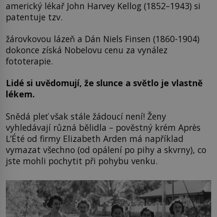
americký lékař John Harvey Kellog (1852–1943) si
patentuje tzv.
žárovkovou lázeň a Dán Niels Finsen (1860-1904)
dokonce získá Nobelovu cenu za vynález
fototerapie.
Lidé si uvědomují, že slunce a světlo je vlastně
lékem.
Snědá pleť však stále žádoucí není! Ženy
vyhledávají různá bělidla – pověstný krém Après
L’Été od firmy Elizabeth Arden má například
vymazat všechno (od opálení po pihy a skvrny), co
jste mohli pochytit při pohybu venku.