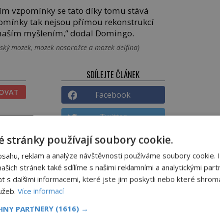
m vzpomínky se tato díky tomu stává
omínky tak nejsou přímou rekonstrukcí
 naším myšlením,” dodal Domingo.
idský mozek, mozek nosorožce a mozek delfína)
SDÍLEJTE ČLÁNEK
TOVAT
Facebook
Twitter
ATNÉ
 stránky používají soubory cookie.
Pinterest
NICKÉ
bsahu, reklam a analýze návštěvnosti používáme soubory cookie. 
Email
ĚNÉ
šich stránek také sdílíme s našimi reklamními a analytickými partn
s dalšími informacemi, které jste jim poskytli nebo které shromá
lužeb.
Více informací
DALŠÍ ČLÁNEK
Nespoutaná herečka Bette
CHNY PARTNERY
(1616) →
jev
Davisová: Jazykem straší