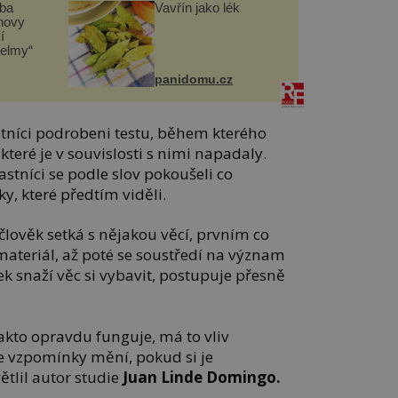
čba
Vavřín jako lék
novy
í
helmy“
panidomu.cz
stníci podrobeni testu, během kterého
 které je v souvislosti s nimi napadaly.
častníci se podle slov pokoušeli co
y, které předtím viděli.
 člověk setká s nějakou věcí, prvním co
 materiál, až poté se soustředí na význam
ek snaží věc si vybavit, postupuje přesně
kto opravdu funguje, má to vliv
še vzpomínky mění, pokud si je
ětlil autor studie
Juan Linde Domingo.