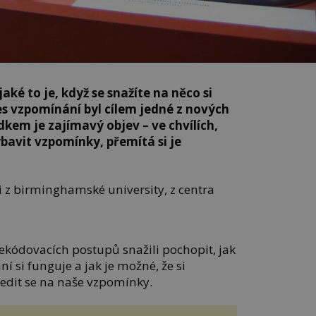
ké to je, když se snažíte na něco si
s vzpomínání byl cílem jedné z nových
dkem je zajímavý objev – ve chvílích,
ybavit vzpomínky, přemítá si je
 z birminghamské university, z centra
ekódovacích postupů snažili pochopit, jak
í si funguje a jak je možné, že si
edit se na naše vzpomínky.