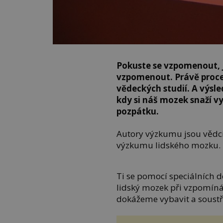
Pokuste se vzpomenout, ja
vzpomenout. Právě proce
vědeckých studií. A výsle
kdy si náš mozek snaží v
pozpátku.
Autory výzkumu jsou vědci
výzkumu lidského mozku.
Ti se pomocí speciálních d
lidský mozek při vzpomínán
dokážeme vybavit a soustř