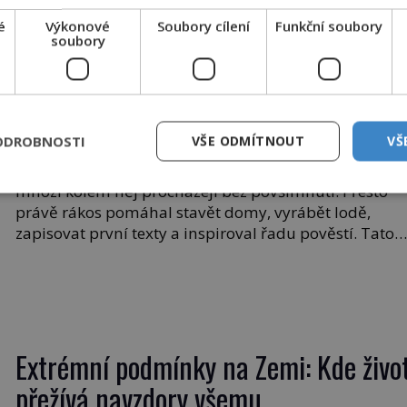
Hollywood a rve se s osudem!
é
Výkonové
Soubory cílení
Funkční soubory
soubory
Rákos: Nenápadný poklad z mokřadů
ODROBNOSTI
VŠE ODMÍTNOUT
VŠ
Šumí ve větru na březích rybníků, ukrývá vodní ptáky
mnozí kolem něj procházejí bez povšimnutí. Přesto
právě rákos pomáhal stavět domy, vyrábět lodě,
zapisovat první texty a inspiroval řadu pověstí. Tato
skromná, ale užitečná rostlina provází člověka už tisí
let. Většina lidí vnímá rákos jen jako obyčejnou kulisu
letního koupání. Stačí se však podívat […]
Extrémní podmínky na Zemi: Kde živo
přežívá navzdory všemu