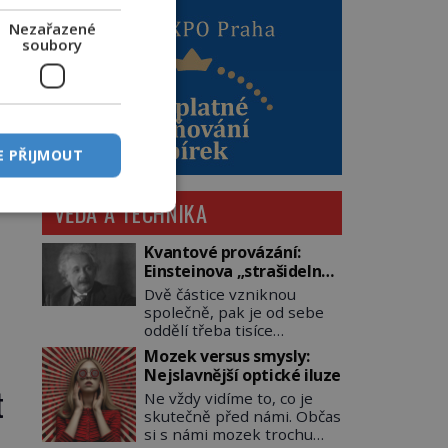
Nezařazené
soubory
E PŘIJMOUT
 a
VĚDA A TECHNIKA
Kvantové provázání:
Einsteinova „strašidelná
ce
akce na dálku“ dál mate i
Dvě částice vzniknou
fascinuje vědce
společně, pak je od sebe
oddělí třeba tisíce
kilometrů. Přesto se při
Mozek versus smysly:
měření chovají, jako by
Nejslavnější optické iluze
mezi nimi existovalo
t
Ne vždy vidíme to, co je
neviditelné pouto. Albert
skutečně před námi. Občas
Einstein tomu s jistou
si s námi mozek trochu
dávkou ironie říká