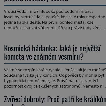
Vroucí voda, mráz hluboko pod bodem mrazu,
kyseliny, smrtící tlak i pouště, kde celé roky nespadne
jediná kapka deště. Na první pohled místa, kde
nemůže existovat vůbec nic. Přesto právě tady vědci
objevují organismy, které posouvají hranice života.
Každý nový nález mění naše představy o tom, co
všechno dokáže příroda a napovídá, kde bychom
Kosmická hádanka: Jaká je největší
jednou […]
kometa ve známém vesmíru?
Vesmír se rozpíná stále rychleji. Jenže, jak je to možné
Současná fyzika je v koncích. Odpovědí by mohla být
hypotetická temná energie. Právě na tu se zaměří
pozornost dvojice zkušených astronomů. Namísto ní
ale objeví něco mnohem hmatatelnějšího. Naprosto
Zvířecí dobroty: Proč patří ke králíků
rekordní kometu! Astronomové Pedro Bernardinelli a
Gary Bernstein mravenčí prací zkoumají archivní