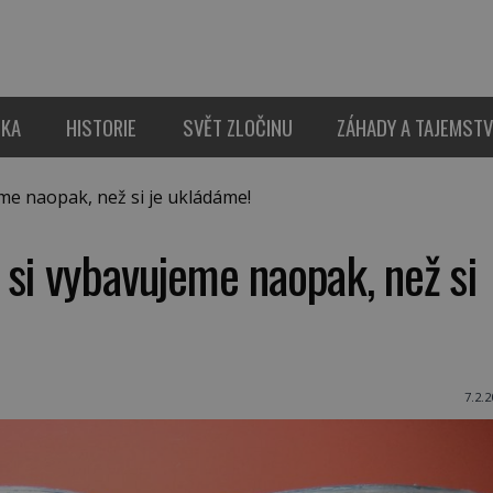
IKA
HISTORIE
SVĚT ZLOČINU
ZÁHADY A TAJEMSTV
e naopak, než si je ukládáme!
si vybavujeme naopak, než si
7.2.