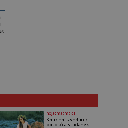
i
í
at
u
by
nejsemsama.cz
Kouzlení s vodou z
potoků a studánek