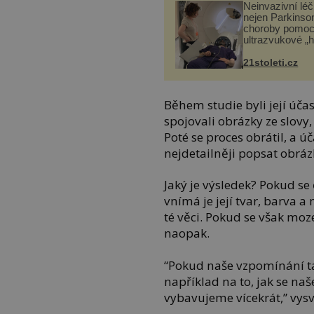
Neinvazivní lé
nejen Parkinso
choroby pomoc
ultrazvukové „
21stoleti.cz
Během studie byli její úča
spojovali obrázky ze slovy,
Poté se proces obrátil, a ú
nejdetailněji popsat obrázk
Jaký je výsledek? Pokud se
vnímá je její tvar, barva a
té věci. Pokud se však moz
naopak.
“Pokud naše vzpomínání ta
například na to, jak se na
vybavujeme vícekrát,” vysv