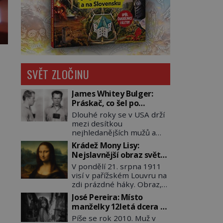
SVĚT ZLOČINU
James Whitey Bulger:
Práskač, co šel po
práskačích
Dlouhé roky se v USA drží
mezi desítkou
nejhledanějších mužů a
dopracuje to až na číslo
Krádež Mony Lisy:
dvě – hned po Usámovi bin
Nejslavnější obraz světa
Ládinovi (1957–2011). To je
zůstane dva roky
V pondělí 21. srpna 1911
James „Whitey“ Bulger
nezvěstný
visí v pařížském Louvru na
(1929–2018) viněný ze
zdi prázdné háky. Obraz,
spoluúčasti na 19
který dnes zná celý svět, je
vraždách, vydírání a lichvy.
José Pereira: Místo
pryč. Zpočátku si nikdo
A samozřejmě, krom toho
manželky 12letá dcera –
nemyslí, že jde o krádež.
je ještě drogový dealer,
a sousedi o všem vědí!
Píše se rok 2010. Muž v
Zaměstnanci jsou
který neváhá odstranit z