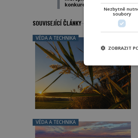
konkurent?
Nezbytně nutn
soubory
SOUVISEJÍCÍ ČLÁNKY
VĚDA A TECHNIKA
ZOBRAZIT P
VĚDA A TECHNIKA