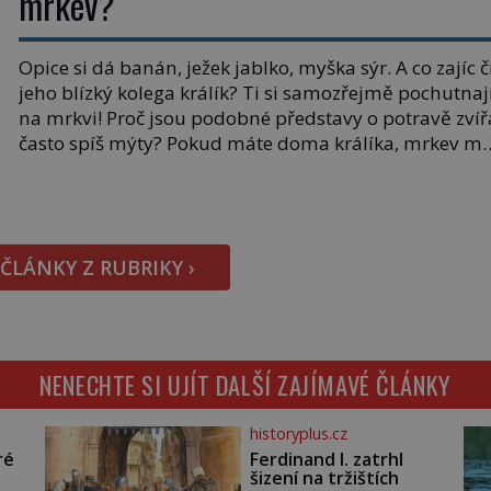
mrkev?
snímky v rámci Průzkumu temné energie […]
Opice si dá banán, ježek jablko, myška sýr. A co zajíc č
jeho blízký kolega králík? Ti si samozřejmě pochutnaj
na mrkvi! Proč jsou podobné představy o potravě zvíř
často spíš mýty? Pokud máte doma králíka, mrkev m
dát můžete. A nejspíš mu i bude chutnat, ovšem měl 
ji mít jen jako občasný pamlsek. […]
 ČLÁNKY Z RUBRIKY ›
NENECHTE SI UJÍT DALŠÍ ZAJÍMAVÉ ČLÁNKY
historyplus.cz
ré
Ferdinand I. zatrhl
šizení na tržištích