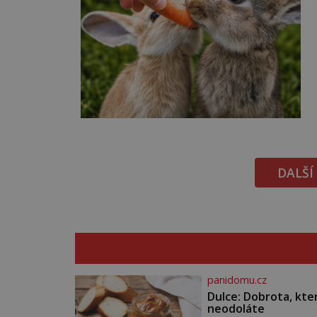
DALŠÍ
panidomu.cz
Dulce: Dobrota, kte
neodoláte