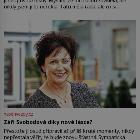
ji neopustilo nikdy. Myslím, že mi trochu záviděla, ale
nikdy jsem jí to neřekla. Tátu měla ráda, ale co si
pamatuji, tak jsme s Mirkem byli zamilovaní mnohem víc.
Jsme spolu moc rádi Tehdy byla jiná doba, když
nasehvezdy.cz
Září Svobodová díky nové lásce?
Přestože jí osud připravil až příliš kruté momenty, nikdy
nepřestala věřit, že bude znovu šťastná. Sympatická