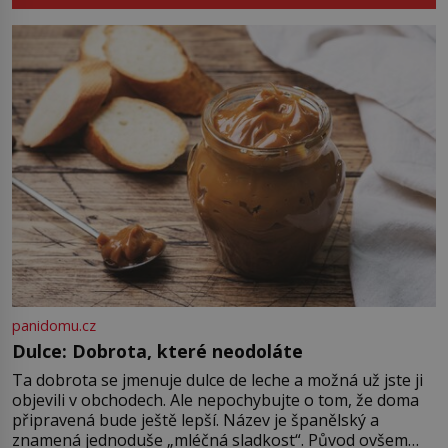
nápad, připevnit ke kufru kolečka.
[…]
Jenže právě ten nikdo dlouho
nedostane. Až jednou se na letišti
ozve věta, která změní […]
panidomu.cz
Dulce: Dobrota, které neodoláte
Ta dobrota se jmenuje dulce de leche a možná už jste ji
objevili v obchodech. Ale nepochybujte o tom, že doma
připravená bude ještě lepší. Název je španělský a
znamená jednoduše „mléčná sladkost“. Původ ovšem