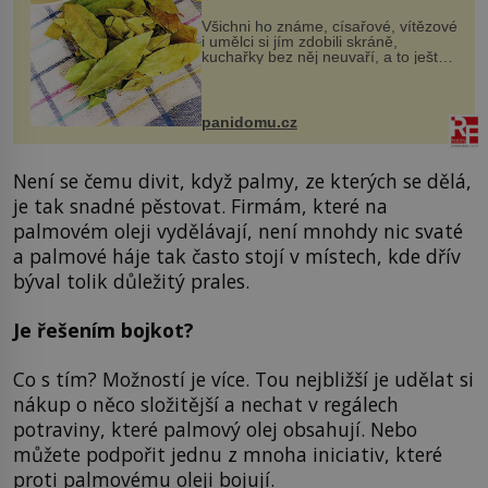
Všichni ho známe, císařové, vítězové
i umělci si jím zdobili skráně,
kuchařky bez něj neuvaří, a to ještě
nevíte, že bobkový list může výrazně
zmírnit některé naše neduhy.
Obsahuje v malém množství ně...
panidomu.cz
Není se čemu divit, když palmy, ze kterých se dělá,
je tak snadné pěstovat. Firmám, které na
palmovém oleji vydělávají, není mnohdy nic svaté
a palmové háje tak často stojí v místech, kde dřív
býval tolik důležitý prales.
Je řešením bojkot?
Co s tím? Možností je více. Tou nejbližší je udělat si
nákup o něco složitější a nechat v regálech
potraviny, které palmový olej obsahují. Nebo
můžete podpořit jednu z mnoha iniciativ, které
proti palmovému oleji bojují.