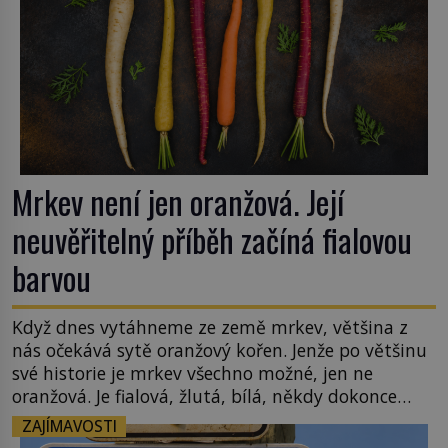
Mrkev není jen oranžová. Její
neuvěřitelný příběh začíná fialovou
barvou
Když dnes vytáhneme ze země mrkev, většina z
nás očekává sytě oranžový kořen. Jenže po většinu
své historie je mrkev všechno možné, jen ne
oranžová. Je fialová, žlutá, bílá, někdy dokonce
téměř černá. Až díky stovkám let pečlivého
ZAJÍMAVOSTI
šlechtění se z ní stává zelenina, bez které si českou