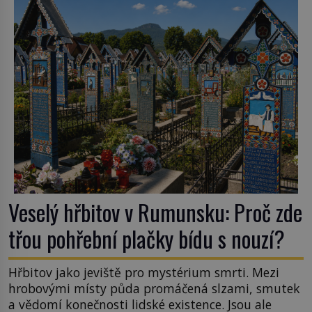
podobné obří vlny obávat i v Evropě? Vznik
tsunami si […]
Veselý hřbitov v Rumunsku: Proč zde
třou pohřební plačky bídu s nouzí?
Hřbitov jako jeviště pro mystérium smrti. Mezi
hrobovými místy půda promáčená slzami, smutek
a vědomí konečnosti lidské existence. Jsou ale