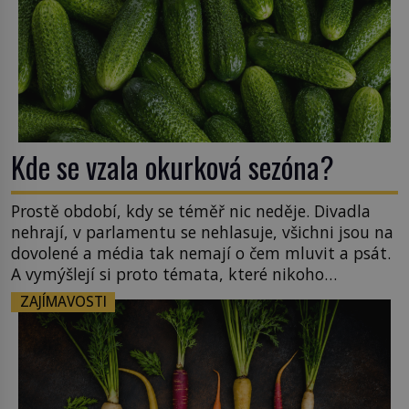
Kde se vzala okurková sezóna?
Prostě období, kdy se téměř nic neděje. Divadla
nehrají, v parlamentu se nehlasuje, všichni jsou na
dovolené a média tak nemají o čem mluvit a psát.
A vymýšlejí si proto témata, které nikoho
nezajímají. Proč je však ona letní doba spojovaná
ZAJÍMAVOSTI
zrovna s okurkami? Okurkovou sezónu známe už
od poloviny 19. století, ovšem jako Češi […]