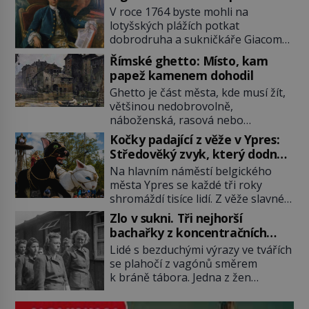
se svobodnými zednáři?
V roce 1764 byste mohli na
lotyšských plážích potkat
dobrodruha a sukničkáře Giacoma
Casanovu. Jeho cesta k Baltskému
Římské ghetto: Místo, kam
moři však nebyla turistickým
papež kamenem dohodil
výletem, ale ryze pracovní cestou
Ghetto je část města, kde musí žít,
se zištnými úmysly. Jaký cíl
většinou nedobrovolně,
Casanova sledoval, když se
náboženská, rasová nebo
například procházel uličkami
národnostní menšina obyvatel.
lotyšské Rigy? Casanova v Pobaltí
Kočky padající z věže v Ypres:
Bohaté historické zkušenosti mají s
kontaktoval tamní zednářské lóže.
Středověký zvyk, který dodnes
takovým životem Židé. Už od
Nebyl v této oblasti žádným
budí rozpaky
Na hlavním náměstí belgického
středověku jsou totiž v každou
nováčkem, protože do zednářské
města Ypres se každé tři roky
chvíli nuceni v nějakém žít. Mezi ty
[…]
shromáždí tisíce lidí. Z věže slavné
nejslavnější patří i římské ghetto
tržnice létají do davu kočky, diváci
založené v roce 1555. Pokud jde o
Zlo v sukni. Tři nejhorší
jásají a snaží se je chytit. Naštěstí
vztah k Židům, nemá se Řím čím
bachařky z koncentračních
už nejde o živá zvířata, ale jenom o
chlubit. […]
táborů
Lidé s bezduchými výrazy ve tvářích
plyšové suvenýry. Kdysi to ale bylo
se plahočí z vagónů směrem
jinak. Tato veselá podívaná
k bráně tábora. Jedna z žen
připomíná jeden z nejpodivnějších
pohlédne přímo na dozorkyni a
a zároveň nejkrutějších zvyků […]
jejich oči se setkají. Místo soucitu