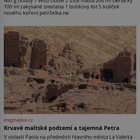
400 g houby 1 větší cibule 2 lžíce másla 200 ml šlehačky
100 ml zakysané smetana 1 bobkový list 5 kuliček
nového koření petrželka ne
enigmaplus.cz
Krvavé maltské podzemí a tajemná Petra
V oblasti Paola na předměstí hlavního města La Valetta