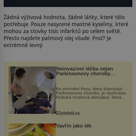
Žádná výživová hodnota, žádné látky, které tělo
potřebuje. Pouze nasycené mastné kyseliny, které
mohou za stovky tisíc infarktů po celém světě.
Přesto najdete palmový olej všude. Proč? Je
extrémně levný.
Neinvazivní léčba nejen
Parkinsonovy choroby
pomocí ultrazvukové
„helmy“
Ke zmírnění třesu, který doprovází
Parkinsonovu chorobu, je využívána
hluboká mozková stimulace, která
však vyžaduje vysoce invazivní
zákrok. Ultrazvuk zase není vhodný
k dostatečně přesnému zacílení ...
21stoleti.cz
Vavřín jako lék