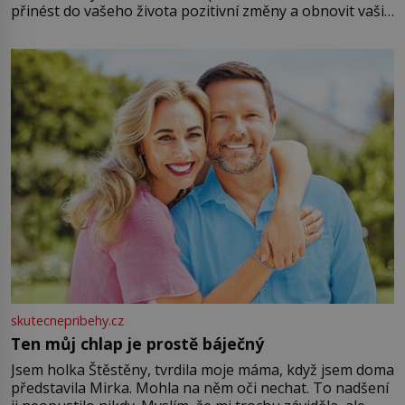
přinést do vašeho života pozitivní změny a obnovit vaši
energii. Využitím těchto přírodních zdrojů v magii
můžete obohatit své rituály a přinést do svého života
větší harmonii a klid. Je důležité
skutecnepribehy.cz
Ten můj chlap je prostě báječný
Jsem holka Štěstěny, tvrdila moje máma, když jsem doma
představila Mirka. Mohla na něm oči nechat. To nadšení