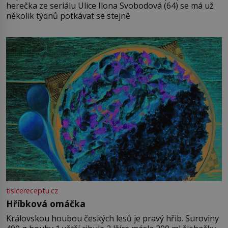
herečka ze seriálu Ulice Ilona Svobodová (64) se má už
několik týdnů potkávat se stejně
tisicereceptu.cz
Hříbková omáčka
Královskou houbou českých lesů je pravý hřib. Suroviny