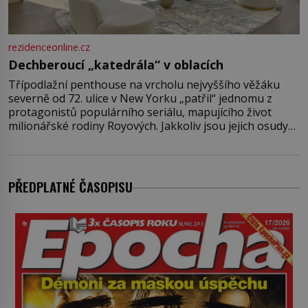
rezidenceonline.cz
Dechberoucí „katedrála“ v oblacích
Třípodlažní penthouse na vrcholu nejvyššího věžáku
severně od 72. ulice v New Yorku „patřil“ jednomu z
protagonistů populárního seriálu, mapujícího život
milionářské rodiny Royových. Jakkoliv jsou jejich osudy
fiktivní, nemovitosti, v nichž „žijí“, jsou velmi reálné.
Ohromující luxusní byt s pěti ložnicemi, čtyřmi
koupelnami a výhledem na Husdon Yards je přitom
jenom jednou z nemovitostí
PŘEDPLATNÉ ČASOPISU