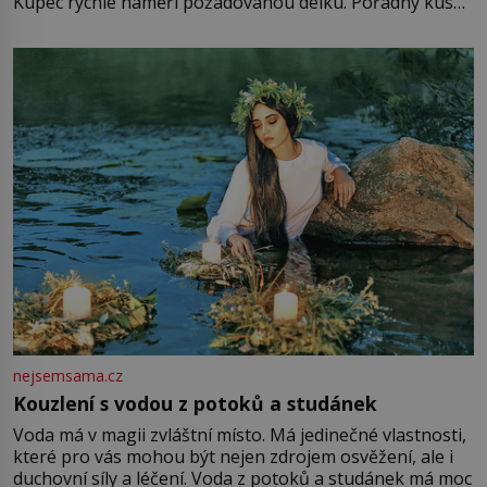
Kupec rychle naměří požadovanou délku. Pořádný kus
mu přitom zůstane za prsty… „Na šaty ho bude málo,
milostpaní. Stačí jenom na sukni,“ zhodnotí švadlena
množství růžového mušelínu. „Ošidili vás, podívejte.“
Vezme do ruky dřevěnou
nejsemsama.cz
Kouzlení s vodou z potoků a studánek
Voda má v magii zvláštní místo. Má jedinečné vlastnosti,
které pro vás mohou být nejen zdrojem osvěžení, ale i
duchovní síly a léčení. Voda z potoků a studánek má moc