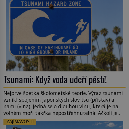
zahradu ani nedokážeme představit. Její příběh je
[…]
Tsunami: Když voda udeří pěstí!
Nejprve špetka školometské teorie. Výraz tsunami
vznikl spojením japonských slov tsu (přístav) a
nami (vlna). Jedná se o dlouhou vlnu, která je na
volném moři takřka nepostřehnutelná. Ačkoli je
vlnová délka tsunami i 300 kilometrů, výška vlny
ZAJÍMAVOSTI
na volném moři je maximálně 1,5 metru. Máme se