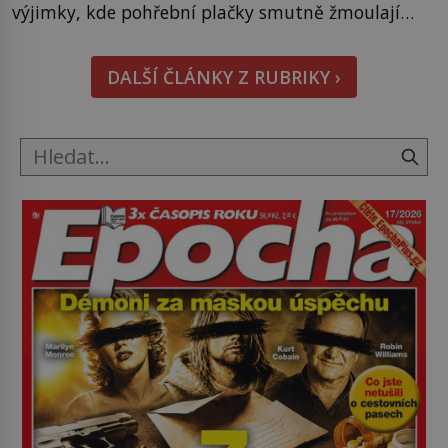
výjimky, kde pohřební plačky smutně žmoulají
kapesníky nikoli při smutečním obřadu, ale při
pohledu na výši vyměřené podpory
DALŠÍ ČLÁNKY Z RUBRIKY ›
v nezaměstnanosti. Kam vás pozveme? Unikátní
hřbitov, který si vysloužil název „Veselý“, najdeme
v rumunské vesnici Sapanta, nedaleko hranic […]