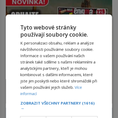
však přichází gesto, které
nebožačku posílá rovnou do
plynové komory. Jména jako Rudolf
Höss (1901–1947), Josef Mengele
(1911–1979) či Heinrich Himmler
Tyto webové stránky
(1900–1945) zná každý, o koho se
používají soubory cookie.
historie jen otřela. Jenže […]
K personalizaci obsahu, reklam a analýze
návštěvnosti používáme soubory cookie.
Informace o vašem používání našich
stránek také sdílíme s našimi reklamními a
analytickými partnery, kteří je mohou
kombinovat s dalšími informacemi, které
jste jim poskytli nebo které shromáždili při
vašem používání jejich služeb.
Více
informací
ZOBRAZIT VŠECHNY PARTNERY
(1616)
→