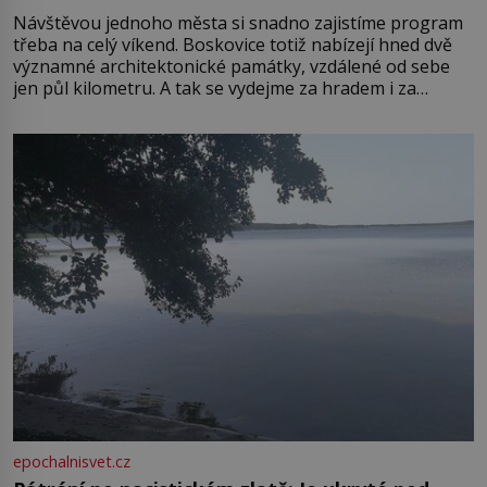
Návštěvou jednoho města si snadno zajistíme program
třeba na celý víkend. Boskovice totiž nabízejí hned dvě
významné architektonické památky, vzdálené od sebe
jen půl kilometru. A tak se vydejme za hradem i za
zámkem do krásné jihomoravské krajiny. Trhová osada
Boskovice na okraji Drahanské vrchoviny vznikla někdy
ve13. století, a už v roce 1313 kronikáři zaznamenali
epochalnisvet.cz