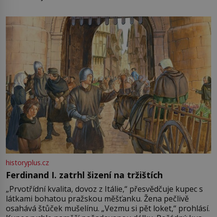
není úplně jednoznačný, o autorství této receptury se
pře hned několik latinskoamerických zemí a k tomu
Francie, kde se traduje,
historyplus.cz
Ferdinand I. zatrhl šizení na tržištích
„Prvotřídní kvalita, dovoz z Itálie,“ přesvědčuje kupec s
látkami bohatou pražskou měšťanku. Žena pečlivě
osahává štůček mušelínu. „Vezmu si pět loket,“ prohlásí.