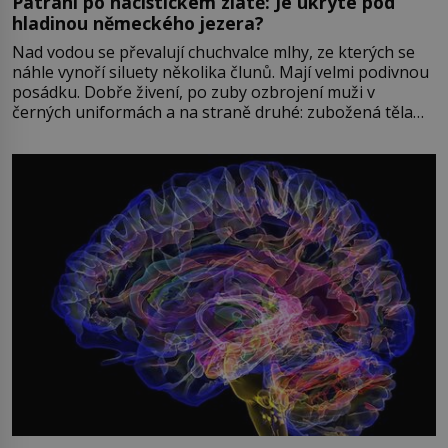
Pátrání po nacistickém zlatě: Je ukryté pod
hladinou německého jezera?
Nad vodou se převalují chuchvalce mlhy, ze kterých se
náhle vynoří siluety několika člunů. Mají velmi podivnou
posádku. Dobře živení, po zuby ozbrojení muži v
černých uniformách a na straně druhé: zubožená těla
oblečená v chatrných vězeňských hadrech. Co tato
přízračná scéna znamená? Je jaro roku 1945, druhá
světová válka se chýlí ke konci. Jezero Stolpsee