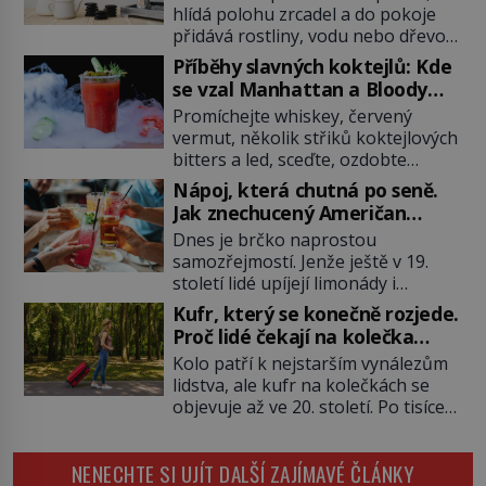
hlídá polohu zrcadel a do pokoje
přidává rostliny, vodu nebo dřevo?
Feng šuej tvrdí, že domov není jen
Příběhy slavných koktejlů: Kde
soubor zdí a nábytku. Je to prostor,
se vzal Manhattan a Bloody
kterým proudí energie čchi a jeho
Mary?
Promíchejte whiskey, červený
uspořádání může ovlivňovat, jak se
vermut, několik střiků koktejlových
v něm člověk cítí. Feng šuej má
bitters a led, sceďte, ozdobte
kořeny ve staré Číně a jeho historie
koktejlovou třešinkou a tadá…
[…]
Nápoj, která chutná po seně.
Manhattan je tu! A pokud to má být
Jak znechucený Američan
skutečně on, dejte si pozor, ať
vymyslel brčko
Dnes je brčko naprostou
místo klasické americké rye
samozřejmostí. Jenže ještě v 19.
whiskey či klidně bourbonu
století lidé upíjejí limonády i
nepoužijete skotskou whisku. Co
koktejly dutými stébly žita nebo
se stane? Inu, koktejl bude stále
Kufr, který se konečně rozjede.
žitné slámy. Fungují sice dobře,
skvělý, ale už to nebude
Proč lidé čekají na kolečka
mají ale jednu nepříjemnou
Manhattan ale […]
téměř pět tisíc let?
Kolo patří k nejstarším vynálezům
vlastnost po chvíli se rozmáčejí a
lidstva, ale kufr na kolečkách se
nápoji dodávají travnatou příchuť.
objevuje až ve 20. století. Po tisíce
Právě tahle drobná nepříjemnost
let lidé vláčejí těžká zavazadla v
přivede amerického výrobce
rukou, na zádech nebo je nakládají
cigaretových náustků k nápadu,
NENECHTE SI UJÍT DALŠÍ ZAJÍMAVÉ ČLÁNKY
na povozy. Stačí přitom jediný
který změní způsob pití po celém