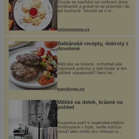
Gruzie se nachází na rozhraní dvou
kontinentů a právě to se promítá i do
její kuchyně. Snoubí se v ní
evropské a asijské chutě a díky tomu
vznikají rozmanité a chuťově bohaté
pokrmy, které rozhodně st...
nejsemsama.cz
Balkánské recepty, dobroty z
dovolené
Měli jste se krásně, ochutnali jste
zajímavé pokrmy a rádi byste si ten
zážitek zopakovali? Není nic
snazšího. Pljeskavica (10 porcí)
Možná jste ji ochutnali na dovolené v
bývalé Jugoslávii, lze ji vi...
panidomu.cz
Měkké na dotek, krásné na
pohled
Koupelna patří k nejatraktivnějším
místnostem v bytě, vedle ložnice
slouží jako místo pro relaxaci a
odpočinek. Koupelnový textil –