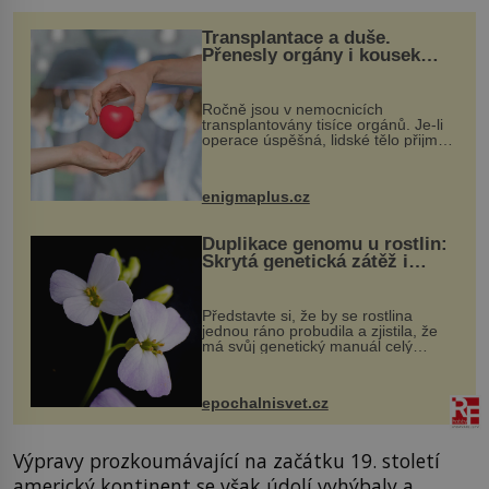
Transplantace a duše.
Přenesly orgány i kousek
osobnosti dárce?
Ročně jsou v nemocnicích
transplantovány tisíce orgánů. Je-li
operace úspěšná, lidské tělo přijme
darovaný orgán za své a pacient
může vést plnohodnotný život. Ale co
když při transplantaci nepřijímám...
enigmaplus.cz
Duplikace genomu u rostlin:
Skrytá genetická zátěž i
evoluční výhoda
Představte si, že by se rostlina
jednou ráno probudila a zjistila, že
má svůj genetický manuál celý
dvakrát. Přesně to se občas v
přírodě stane – a podle nového
výzkumu to může být pro druhy
epochalnisvet.cz
vstupenka...
Výpravy prozkoumávající na začátku 19. století
americký kontinent se však údolí vyhýbaly a