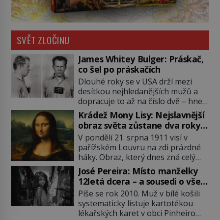
SVĚT ZLOČINU
James Whitey Bulger: Práskač,
co šel po práskačích
Dlouhé roky se v USA drží mezi
desítkou nejhledanějších mužů a
dopracuje to až na číslo dvě – hned
po Usámovi bin Ládinovi (1957–
Krádež Mony Lisy: Nejslavnější
2011). To je James „Whitey“ Bulger
obraz světa zůstane dva roky
(1929–2018) viněný ze spoluúčasti
nezvěstný
V pondělí 21. srpna 1911 visí v
na 19 vraždách, vydírání a lichvy. A
pařížském Louvru na zdi prázdné
samozřejmě, krom toho je ještě
háky. Obraz, který dnes zná celý
drogový dealer, který neváhá
svět, je pryč. Zpočátku si nikdo
odstranit z cesty všechny práskače,
José Pereira: Místo manželky
nemyslí, že jde o krádež.
zatímco […]
12letá dcera – a sousedi o všem
Zaměstnanci jsou přesvědčeni, že
vědí!
Píše se rok 2010. Muž v bílé košili
Mona Lisa je jen v restaurátorské
systematicky listuje kartotékou
dílně nebo u fotografa. Když se
lékařských karet v obci Pinheiro
ukáže pravda, propukne jeden z