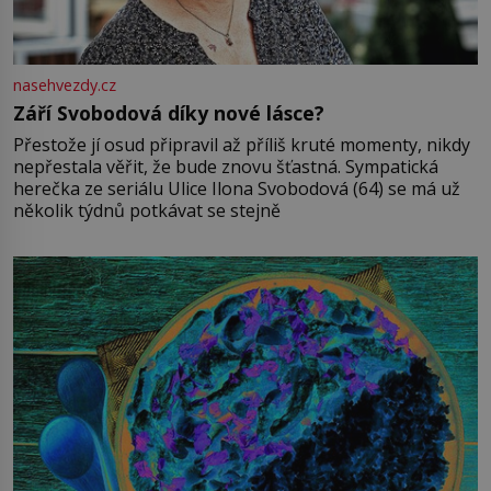
nasehvezdy.cz
Září Svobodová díky nové lásce?
Přestože jí osud připravil až příliš kruté momenty, nikdy
nepřestala věřit, že bude znovu šťastná. Sympatická
herečka ze seriálu Ulice Ilona Svobodová (64) se má už
několik týdnů potkávat se stejně