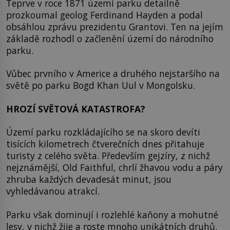
Teprve v roce 1871 území parku detailně
prozkoumal geolog Ferdinand Hayden a podal
obsáhlou zprávu prezidentu Grantovi. Ten na jejím
základě rozhodl o začlenění území do národního
parku.
Vůbec prvního v Americe a druhého nejstaršího na
světě po parku Bogd Khan Uul v Mongolsku.
HROZÍ SVĚTOVÁ KATASTROFA?
Území parku rozkládajícího se na skoro devíti
tisících kilometrech čtverečních dnes přitahuje
turisty z celého světa. Především gejzíry, z nichž
nejznámější, Old Faithful, chrlí žhavou vodu a páry
zhruba každých devadesát minut, jsou
vyhledávanou atrakcí.
Parku však dominují i rozlehlé kaňony a mohutné
lesy, v nichž žije a roste mnoho unikátních druhů.