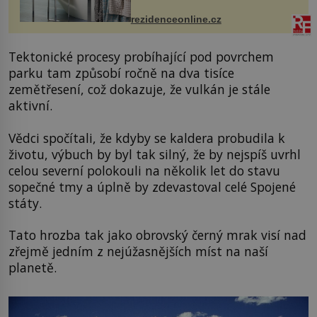
ručníky, osušky a koberečky –
mohou jako mávnutím kouzelného
rezidenceonline.cz
proutku...
Tektonické procesy probíhající pod povrchem
parku tam způsobí ročně na dva tisíce
zemětřesení, což dokazuje, že vulkán je stále
aktivní.
Vědci spočítali, že kdyby se kaldera probudila k
životu, výbuch by byl tak silný, že by nejspíš uvrhl
celou severní polokouli na několik let do stavu
sopečné tmy a úplně by zdevastoval celé Spojené
státy.
Tato hrozba tak jako obrovský černý mrak visí nad
zřejmě jedním z nejúžasnějších míst na naší
planetě.