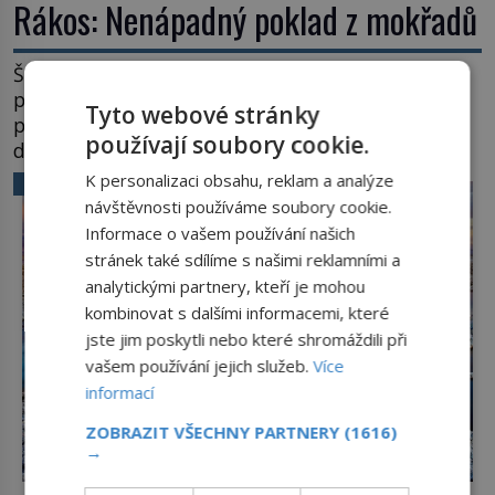
Rákos: Nenápadný poklad z mokřadů
Šumí ve větru na březích rybníků, ukrývá vodní
ptáky a mnozí kolem něj procházejí bez
Tyto webové stránky
povšimnutí. Přesto právě rákos pomáhal stavět
používají soubory cookie.
domy, vyrábět lodě, zapisovat první texty a
inspiroval řadu pověstí. Tato skromná, ale
K personalizaci obsahu, reklam a analýze
VĚDA A TECHNIKA
užitečná rostlina provází člověka už tisíce let.
návštěvnosti používáme soubory cookie.
Většina lidí vnímá rákos jen jako obyčejnou kulisu
Informace o vašem používání našich
letního koupání. Stačí se však podívat […]
stránek také sdílíme s našimi reklamními a
analytickými partnery, kteří je mohou
kombinovat s dalšími informacemi, které
jste jim poskytli nebo které shromáždili při
vašem používání jejich služeb.
Více
informací
ZOBRAZIT VŠECHNY PARTNERY
(1616)
→