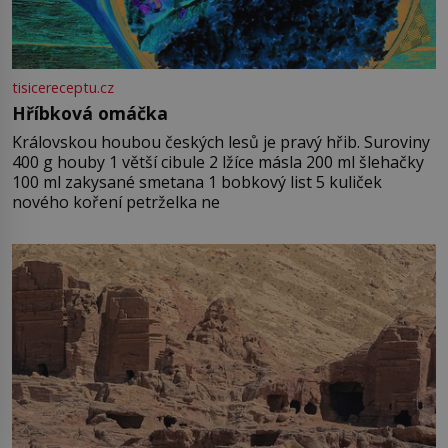
tisicereceptu.cz
Hříbková omáčka
Královskou houbou českých lesů je pravý hřib. Suroviny
400 g houby 1 větší cibule 2 lžíce másla 200 ml šlehačky
100 ml zakysané smetana 1 bobkový list 5 kuliček
nového koření petrželka ne