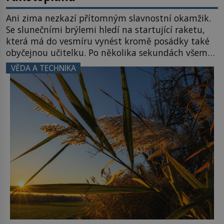
Ani zima nezkazí přítomným slavnostní okamžik.
Se slunečními brýlemi hledí na startující raketu,
která má do vesmíru vynést kromě posádky také
obyčejnou učitelku. Po několika sekundách všem
ztuhnou úsměvy, stroj totiž exploduje. Jejich
VĚDA A TECHNIKA
konstrukce není z levného kraje, daňové
poplatníky stojí miliardy dolarů. Na druhou stranu
zvládnou jen představitelné věci. Na malé kousky
Název: Columbia První […]