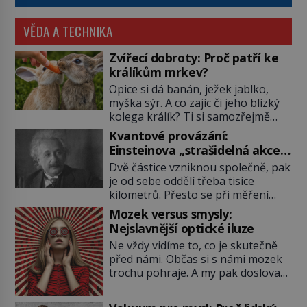
VĚDA A TECHNIKA
Zvířecí dobroty: Proč patří ke
králíkům mrkev?
Opice si dá banán, ježek jablko,
myška sýr. A co zajíc či jeho blízký
kolega králík? Ti si samozřejmě
pochutnají na mrkvi! Proč jsou
Kvantové provázání:
podobné představy o potravě
Einsteinova „strašidelná akce
zvířat často spíš mýty? Pokud máte
na dálku“ dál mate i fascinuje
Dvě částice vzniknou společně, pak
doma králíka, mrkev mu dát
vědce
je od sebe oddělí třeba tisíce
můžete. A nejspíš mu i bude
kilometrů. Přesto se při měření
chutnat, ovšem měl by ji mít jen
chovají, jako by mezi nimi
jako občasný pamlsek. […]
Mozek versus smysly:
existovalo neviditelné pouto. Albert
Nejslavnější optické iluze
Einstein tomu s jistou dávkou
Ne vždy vidíme to, co je skutečně
ironie říká „strašidelná akce na
před námi. Občas si s námi mozek
dálku“ a dlouhá desetiletí věří, že
trochu pohraje. A my pak doslova
musí existovat jednodušší
nevěříme vlastním očím! Jak
vysvětlení. Moderní experimenty
vznikají ty nejpodivnější optické
však ukazují, že kvantový svět