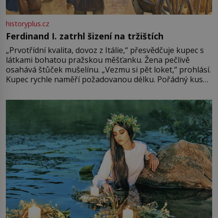
historyplus.cz
Ferdinand I. zatrhl šizení na tržištích
„Prvotřídní kvalita, dovoz z Itálie,“ přesvědčuje kupec s
látkami bohatou pražskou měšťanku. Žena pečlivě
osahává štůček mušelínu. „Vezmu si pět loket,“ prohlásí.
Kupec rychle naměří požadovanou délku. Pořádný kus
mu přitom zůstane za prsty… „Na šaty ho bude málo,
milostpaní. Stačí jenom na sukni,“ zhodnotí švadlena
množství růžového mušelínu. „Ošidili vás, podívejte.“
Vezme do ruky dřevěnou