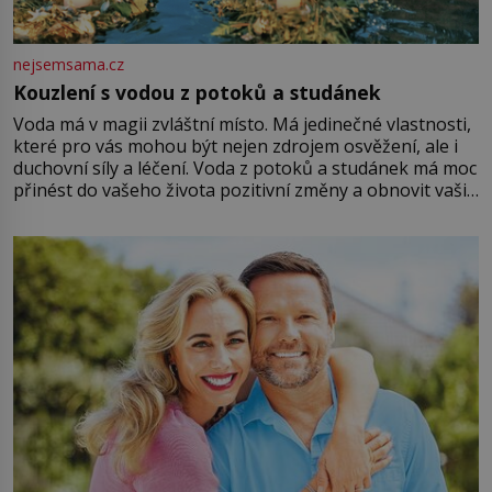
nejsemsama.cz
Kouzlení s vodou z potoků a studánek
Voda má v magii zvláštní místo. Má jedinečné vlastnosti,
které pro vás mohou být nejen zdrojem osvěžení, ale i
duchovní síly a léčení. Voda z potoků a studánek má moc
přinést do vašeho života pozitivní změny a obnovit vaši
energii. Využitím těchto přírodních zdrojů v magii
můžete obohatit své rituály a přinést do svého života
větší harmonii a klid. Je důležité