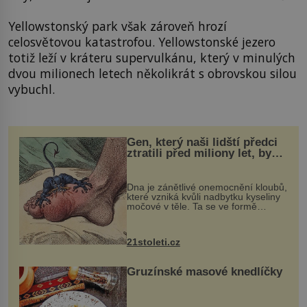
Yellowstonský park však zároveň hrozí
celosvětovou katastrofou. Yellowstonské jezero
totiž leží v kráteru supervulkánu, který v minulých
dvou milionech letech několikrát s obrovskou silou
vybuchl.
Gen, který naši lidští předci
ztratili před miliony let, by
mohl pomoci s léčbou
„nemoci králů“
Dna je zánětlivé onemocnění kloubů,
které vzniká kvůli nadbytku kyseliny
močové v těle. Ta se ve formě
krystalků ukládá v blízkosti kloubů,
nejčastěji přitom postihuje palce na
nohou, a způsobuje bole...
21stoleti.cz
Gruzínské masové knedlíčky