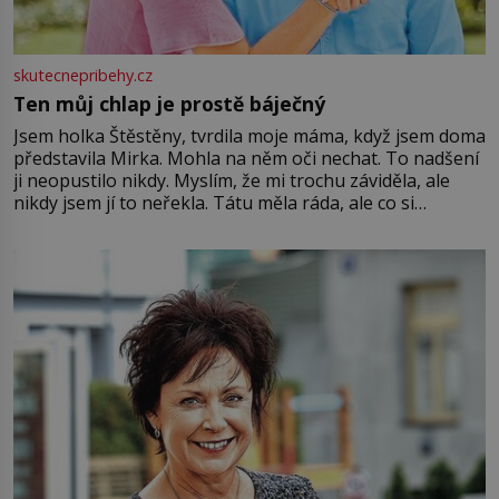
skutecnepribehy.cz
Ten můj chlap je prostě báječný
Jsem holka Štěstěny, tvrdila moje máma, když jsem doma
představila Mirka. Mohla na něm oči nechat. To nadšení
ji neopustilo nikdy. Myslím, že mi trochu záviděla, ale
nikdy jsem jí to neřekla. Tátu měla ráda, ale co si
pamatuji, tak jsme s Mirkem byli zamilovaní mnohem víc.
Jsme spolu moc rádi Tehdy byla jiná doba, když