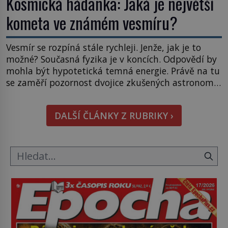
Kosmická hádanka: Jaká je největší
kometa ve známém vesmíru?
Vesmír se rozpíná stále rychleji. Jenže, jak je to
možné? Současná fyzika je v koncích. Odpovědí by
mohla být hypotetická temná energie. Právě na tu
se zaměří pozornost dvojice zkušených astronomů.
Namísto ní ale objeví něco mnohem
hmatatelnějšího. Naprosto rekordní kometu!
DALŠÍ ČLÁNKY Z RUBRIKY ›
Astronomové Pedro Bernardinelli a Gary Bernstein
mravenčí prací zkoumají archivní snímky v rámci
Průzkumu temné energie […]