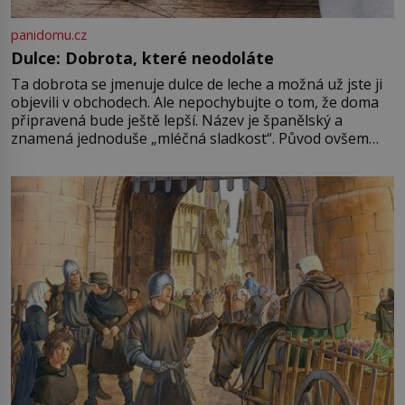
panidomu.cz
Dulce: Dobrota, které neodoláte
Ta dobrota se jmenuje dulce de leche a možná už jste ji
objevili v obchodech. Ale nepochybujte o tom, že doma
připravená bude ještě lepší. Název je španělský a
znamená jednoduše „mléčná sladkost“. Původ ovšem
není úplně jednoznačný, o autorství této receptury se
pře hned několik latinskoamerických zemí a k tomu
Francie, kde se traduje,