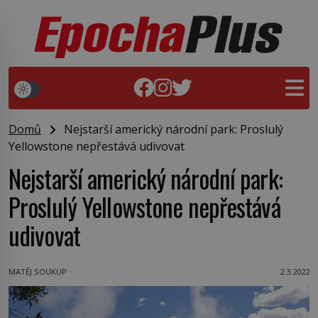
Domů
Nejstarší americký národní park: Proslulý
Yellowstone nepřestává udivovat
Nejstarší americký národní park:
Proslulý Yellowstone nepřestává
udivovat
MATĚJ SOUKUP
2.3.2022