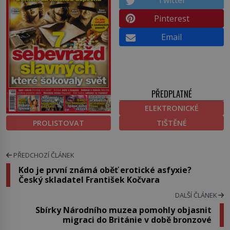
Twitter
Pinterest
Email
PŘEDPLATNÉ
ELEKTRONICKÉ
PROLISTOVAT
TIŠTĚNÉ
PŘEDCHOZÍ ČLÁNEK
Kdo je první známá oběť erotické asfyxie?
Český skladatel František Kočvara
DALŠÍ ČLÁNEK
Sbírky Národního muzea pomohly objasnit
migraci do Británie v době bronzové