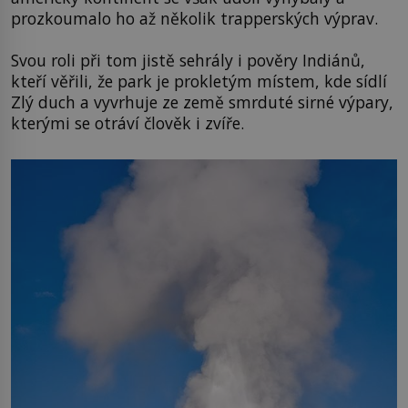
prozkoumalo ho až několik trapperských výprav.
Svou roli při tom jistě sehrály i pověry Indiánů,
kteří věřili, že park je prokletým místem, kde sídlí
Zlý duch a vyvrhuje ze země smrduté sirné výpary,
kterými se otráví člověk i zvíře.