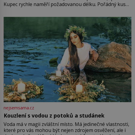
Kupec rychle naměří požadovanou délku. Pořádný kus
mu přitom zůstane za prsty… „Na šaty ho bude málo,
milostpaní. Stačí jenom na sukni,“ zhodnotí švadlena
množství růžového mušelínu. „Ošidili vás, podívejte.“
Vezme do ruky dřevěnou
nejsemsama.cz
Kouzlení s vodou z potoků a studánek
Voda má v magii zvláštní místo. Má jedinečné vlastnosti,
které pro vás mohou být nejen zdrojem osvěžení, ale i