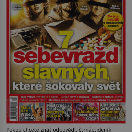
Pokud chcete znát odpověďi, čtrnáctideník