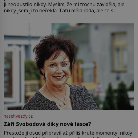
ji neopustilo nikdy. Myslím, že mi trochu záviděla, ale
nikdy jsem jí to neřekla. Tátu měla ráda, ale co si
pamatuji, tak jsme s Mirkem byli zamilovaní mnohem víc.
Jsme spolu moc rádi Tehdy byla jiná doba, když
nasehvezdy.cz
Září Svobodová díky nové lásce?
Přestože jí osud připravil až příliš kruté momenty, nikdy