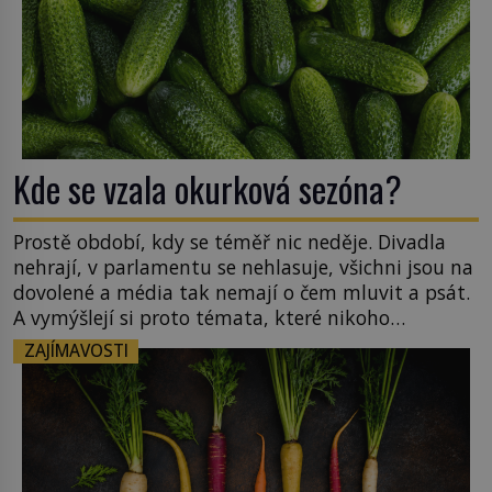
Kde se vzala okurková sezóna?
Prostě období, kdy se téměř nic neděje. Divadla
nehrají, v parlamentu se nehlasuje, všichni jsou na
dovolené a média tak nemají o čem mluvit a psát.
A vymýšlejí si proto témata, které nikoho
nezajímají. Proč je však ona letní doba spojovaná
ZAJÍMAVOSTI
zrovna s okurkami? Okurkovou sezónu známe už
od poloviny 19. století, ovšem jako Češi […]