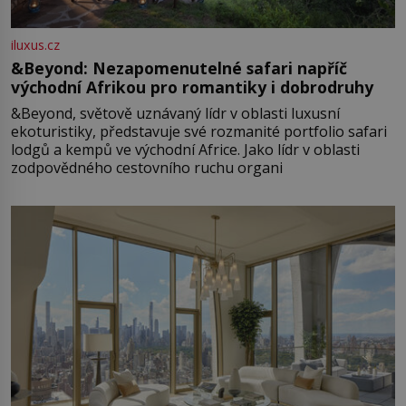
iluxus.cz
&Beyond: Nezapomenutelné safari napříč
východní Afrikou pro romantiky i dobrodruhy
&Beyond, světově uznávaný lídr v oblasti luxusní
ekoturistiky, představuje své rozmanité portfolio safari
lodgů a kempů ve východní Africe. Jako lídr v oblasti
zodpovědného cestovního ruchu organi