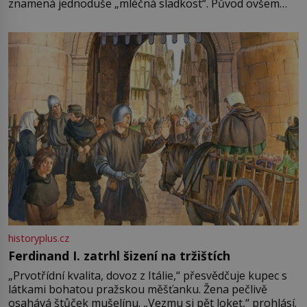
znamená jednoduše „mléčná sladkost“. Původ ovšem
není úplně jednoznačný, o autorství této receptury se
pře hned několik latinskoamerických zemí a k tomu
Francie, kde se traduje,
historyplus.cz
Ferdinand I. zatrhl šizení na tržištích
„Prvotřídní kvalita, dovoz z Itálie,“ přesvědčuje kupec s
látkami bohatou pražskou měšťanku. Žena pečlivě
osahává štůček mušelínu. „Vezmu si pět loket,“ prohlásí.