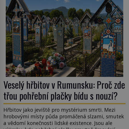
podobné obří vlny obávat i v Evropě? Vznik
tsunami si […]
Veselý hřbitov v Rumunsku: Proč zde
třou pohřební plačky bídu s nouzí?
Hřbitov jako jeviště pro mystérium smrti. Mezi
hrobovými místy půda promáčená slzami, smutek
a vědomí konečnosti lidské existence. Jsou ale