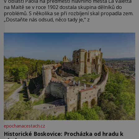
V oblasti Paola na předměstí hlavního města La Valetta
na Maltě se v roce 1902 dostala skupina dělníků do
problémů. S několika se při rozbíjení skal propadla zem.
„Dostaňte nás odsud, něco tady je,“ z
epochanacestach.cz
Historické Boskovice: Procházka od hradu k