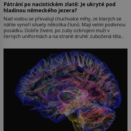
Pátrání po nacistickém zlatě: Je ukryté pod
hladinou německého jezera?
Nad vodou se převalují chuchvalce mlhy, ze kterých se
náhle vynoří siluety několika člunů. Mají velmi podivnou
posádku. Dobře živení, po zuby ozbrojení muži v
černých uniformách a na straně druhé: zubožená těla
oblečená v chatrných vězeňských hadrech. Co tato
přízračná scéna znamená? Je jaro roku 1945, druhá
světová válka se chýlí ke konci. Jezero Stolpsee