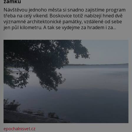
zámku
Návštěvou jednoho města si snadno zajistíme program
třeba na celý víkend. Boskovice totiž nabízejí hned dvě
významné architektonické památky, vzdálené od sebe
jen půl kilometru. A tak se vydejme za hradem i za
zámkem do krásné jihomoravské krajiny. Trhová osada
Boskovice na okraji Drahanské vrchoviny vznikla někdy
ve13. století, a už v roce 1313 kronikáři zaznamenali
epochalnisvet.cz