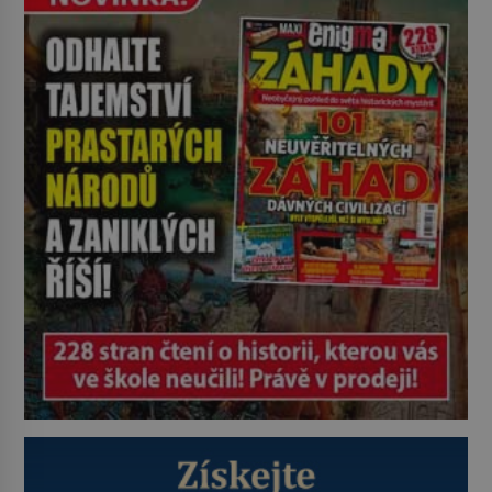
však přichází gesto, které
nebožačku posílá rovnou do
plynové komory. Jména jako Rudolf
Höss (1901–1947), Josef Mengele
(1911–1979) či Heinrich Himmler
(1900–1945) zná každý, o koho se
historie jen otřela. Jenže […]