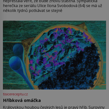
nepřestala věřit, že bude znovu šťastná. Sympatická
herečka ze seriálu Ulice Ilona Svobodová (64) se má už
několik týdnů potkávat se stejně
tisicereceptu.cz
Hříbková omáčka
Královskou houbou českých lesů je pravý hřib. Suroviny