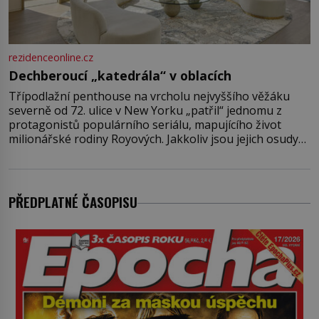
rezidenceonline.cz
Dechberoucí „katedrála“ v oblacích
Třípodlažní penthouse na vrcholu nejvyššího věžáku
severně od 72. ulice v New Yorku „patřil“ jednomu z
protagonistů populárního seriálu, mapujícího život
milionářské rodiny Royových. Jakkoliv jsou jejich osudy
fiktivní, nemovitosti, v nichž „žijí“, jsou velmi reálné.
Ohromující luxusní byt s pěti ložnicemi, čtyřmi
koupelnami a výhledem na Husdon Yards je přitom
jenom jednou z nemovitostí
PŘEDPLATNÉ ČASOPISU