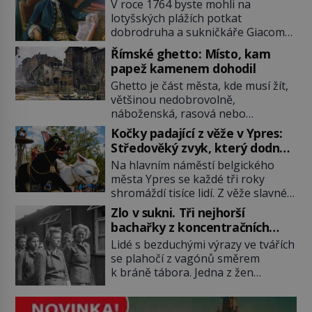
se svobodnými zednáři?
V roce 1764 byste mohli na
lotyšských plážích potkat
dobrodruha a sukničkáře Giacoma
Casanovu. Jeho cesta k Baltskému
Římské ghetto: Místo, kam
moři však nebyla turistickým
papež kamenem dohodil
výletem, ale ryze pracovní cestou
Ghetto je část města, kde musí žít,
se zištnými úmysly. Jaký cíl
většinou nedobrovolně,
Casanova sledoval, když se
náboženská, rasová nebo
například procházel uličkami
národnostní menšina obyvatel.
lotyšské Rigy? Casanova v Pobaltí
Kočky padající z věže v Ypres:
Bohaté historické zkušenosti mají s
kontaktoval tamní zednářské lóže.
Středověký zvyk, který dodnes
takovým životem Židé. Už od
Nebyl v této oblasti žádným
budí rozpaky
Na hlavním náměstí belgického
středověku jsou totiž v každou
nováčkem, protože do zednářské
města Ypres se každé tři roky
chvíli nuceni v nějakém žít. Mezi ty
[…]
shromáždí tisíce lidí. Z věže slavné
nejslavnější patří i římské ghetto
tržnice létají do davu kočky, diváci
založené v roce 1555. Pokud jde o
Zlo v sukni. Tři nejhorší
jásají a snaží se je chytit. Naštěstí
vztah k Židům, nemá se Řím čím
bachařky z koncentračních
už nejde o živá zvířata, ale jenom o
chlubit. […]
táborů
Lidé s bezduchými výrazy ve tvářích
plyšové suvenýry. Kdysi to ale bylo
se plahočí z vagónů směrem
jinak. Tato veselá podívaná
k bráně tábora. Jedna z žen
připomíná jeden z nejpodivnějších
pohlédne přímo na dozorkyni a
a zároveň nejkrutějších zvyků […]
jejich oči se setkají. Místo soucitu