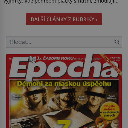
výjimky, kde pohřební plačky smutně žmoulají
kapesníky nikoli při smutečním obřadu, ale při
pohledu na výši vyměřené podpory
DALŠÍ ČLÁNKY Z RUBRIKY ›
v nezaměstnanosti. Kam vás pozveme? Unikátní
hřbitov, který si vysloužil název „Veselý“, najdeme
v rumunské vesnici Sapanta, nedaleko hranic […]