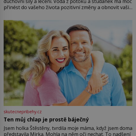
duchovní síly a léčení. Voda z potoků a studánek má moc
přinést do vašeho života pozitivní změny a obnovit vaši
energii. Využitím těchto přírodních zdrojů v magii
můžete obohatit své rituály a přinést do svého života
větší harmonii a klid. Je důležité
skutecnepribehy.cz
Ten můj chlap je prostě báječný
Jsem holka Štěstěny, tvrdila moje máma, když jsem doma
představila Mirka. Mohla na něm oči nechat. To nadšení