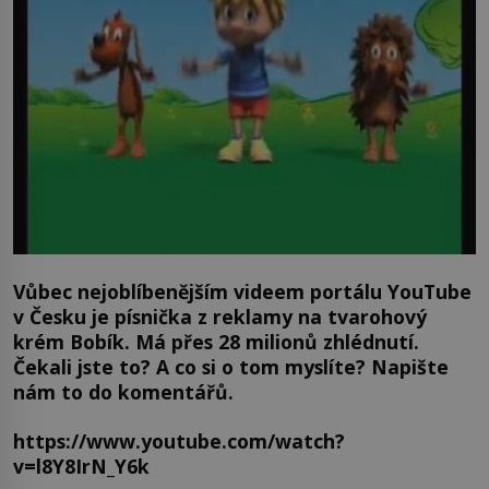
Vůbec nejoblíbenějším videem portálu YouTube
v Česku je písnička z reklamy na tvarohový
krém Bobík. Má přes 28 milionů zhlédnutí.
Čekali jste to? A co si o tom myslíte? Napište
nám to do komentářů.
https://www.youtube.com/watch?
v=l8Y8IrN_Y6k