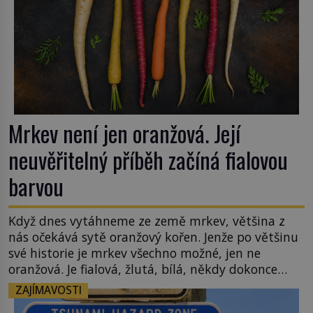
Mrkev není jen oranžová. Její
neuvěřitelný příběh začíná fialovou
barvou
Když dnes vytáhneme ze země mrkev, většina z
nás očekává sytě oranžový kořen. Jenže po většinu
své historie je mrkev všechno možné, jen ne
oranžová. Je fialová, žlutá, bílá, někdy dokonce
téměř černá. Až díky stovkám let pečlivého
ZAJÍMAVOSTI
šlechtění se z ní stává zelenina, bez které si českou