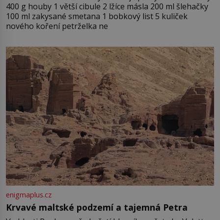
400 g houby 1 větší cibule 2 lžíce másla 200 ml šlehačky
100 ml zakysané smetana 1 bobkový list 5 kuliček
nového koření petrželka ne
enigmaplus.cz
Krvavé maltské podzemí a tajemná Petra