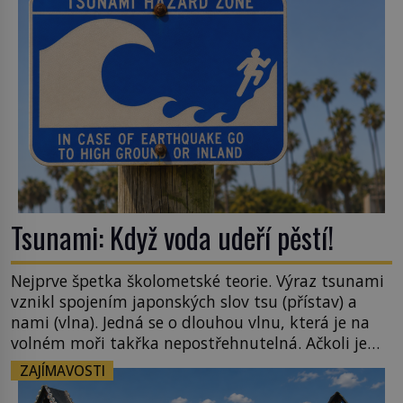
zahradu ani nedokážeme představit. Její příběh je
[…]
Tsunami: Když voda udeří pěstí!
Nejprve špetka školometské teorie. Výraz tsunami
vznikl spojením japonských slov tsu (přístav) a
nami (vlna). Jedná se o dlouhou vlnu, která je na
volném moři takřka nepostřehnutelná. Ačkoli je
vlnová délka tsunami i 300 kilometrů, výška vlny
ZAJÍMAVOSTI
na volném moři je maximálně 1,5 metru. Máme se