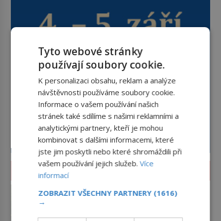
Tyto webové stránky
používají soubory cookie.
K personalizaci obsahu, reklam a analýze
návštěvnosti používáme soubory cookie.
Informace o vašem používání našich
stránek také sdílíme s našimi reklamními a
analytickými partnery, kteří je mohou
kombinovat s dalšími informacemi, které
jste jim poskytli nebo které shromáždili při
vašem používání jejich služeb.
Více
ZAJÍMAVOSTI
informací
Jak poznat čistou vodu ke
ZOBRAZIT VŠECHNY PARTNERY
(1616)
koupání? Strčte hlavu pod
→
hladinu!
Léto je časem koupání v přírodě.