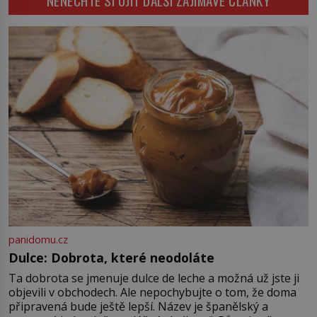
NENECHTE SI UJÍT DALŠÍ ZAJÍMAVÉ ČLÁNKY
během několika staletí pohltí […]
za částky, které odpovídají ceně
luxusních domů, věří v nekonečný
růst a bohatství na dosah ruky. Pak
ale přijde únor roku 1637 a sen o
[…]
panidomu.cz
Dulce: Dobrota, které neodoláte
Ta dobrota se jmenuje dulce de leche a možná už jste ji
objevili v obchodech. Ale nepochybujte o tom, že doma
připravená bude ještě lepší. Název je španělský a