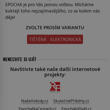
EPOCHA je pro Vás jasnou volbou. Mícháme
koktejl toho nejzajímavějšího, co se kolem nás
děje!
ZVOLTE PROSÍM VARIANTU
TIŠTĚNÁ
ELEKTRONICKÁ
NENECHTE SI UJÍT
Navštivte také naše další internetové
projekty:
NašeHvězdy.cz
SkutečnéPříběhy.cz
EpochaNaCestach.cz
EpochálníSvět.cz