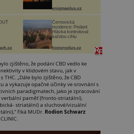
enigmaplus.cz
OUŤ
Černovická
rezidence: Pedant
Hlávka kontroloval
každou cihlu
ach.cz
historyplus.cz
ylo zjištěno, že podání CBD vedlo ke
onektivity v klidovém stavu, jak v
s THC. „Dále bylo zjištěno, že CBD
tu a vykazuje opačné účinky ve srovnání s
tivních paradigmatech, jako je zpracování
verbální paměť (fronto-striatální),
bická- striatální) a sluchové/vizuální
tální),” říká MUDr.
Rodion Schwarz
 CLINIC.