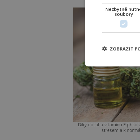
Nezbytně nutn
soubory
ZOBRAZIT P
Díky obsahu vitamínu E přispí
stresem a k normáln