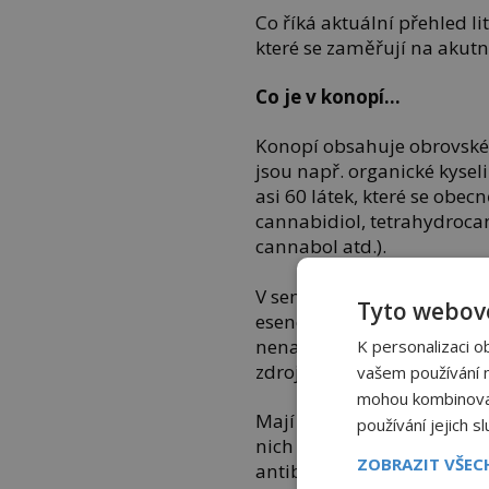
Co říká aktuální přehled l
které se zaměřují na akut
Co je v konopí…
Konopí obsahuje obrovské m
jsou např. organické kyseli
asi 60 látek, které se obe
cannabidiol, tetrahydroca
cannabol atd.).
V semenech je asi 35 % ole
Tyto webové
esenciální mastné kyseli
nenasycených mastných ky
K personalizaci o
zdrojem bílkovin a dobře s
vašem používání na
mohou kombinovat 
Mají také řadu vitamínů, n
používání jejich s
nich také minerální látky 
ZOBRAZIT VŠE
antibakteriální účinek.