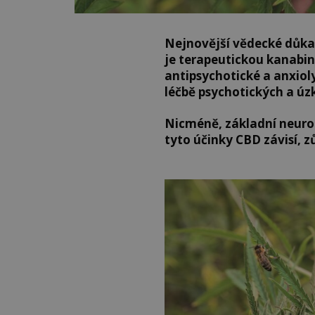
Nejnovější vědecké důkaz
je terapeutickou kanabin
antipsychotické a anxioly
léčbě psychotických a úz
Nicméně, základní neuro
tyto účinky CBD závisí, z