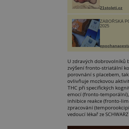
„nemoci králů“
21stoleti.cz
ZÁBOŘSKÁ P
2025
epochanacest
U zdravých dobrovolníků b
zvýšení fronto-striatální k
porovnání s placebem, tak 
ovlivňuje mozkovou aktivi
THC při specifických kogni
emocí (fronto-temporální), 
inhibice reakce (fronto-lim
zpracování (temporookcipi
vedoucí lékař ze SCHWARZ