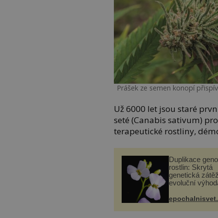
Prášek ze semen konopí přispív
Už 6000 let jsou staré prv
seté (Canabis sativum) pro
terapeutické rostliny, dém
Duplikace gen
rostlin: Skrytá
genetická zátěž
evoluční výhod
epochalnisvet