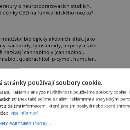
iteratury o neurozobrazovacích studiích,
ní účinky CBD na funkce lidského mozku?
nožství biologicky aktivních látek, jako
ny, sacharidy, fytosteroidy, terpeny a také
cně nazývají cannabinoly (cannabinol,
nnabiol, quebrachitol, p-cymol, humulen,
je, který je za studena lisovaný bohatý na
 stránky používají soubory cookie.
ny omega-3 a omega-6 (obsahuje až 80%
selin). Semínka jsou také unikátním
bsahu, reklam a analýze návštěvnosti používáme soubory cookie. 
travitelných esenciálních aminokyselin.
šich stránek také sdílíme s našimi reklamními a analytickými partn
s dalšími informacemi, které jste jim poskytli nebo které shromá
apříklad A, B1, B2, B6, C E. Najdeme v
lužeb.
Více informací
a kyselinu cannabidiolovou, jež má silný
CHNY PARTNERY
(1616) →