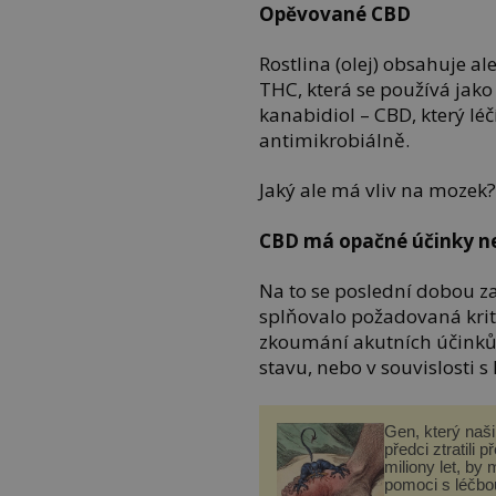
Opěvované CBD
Rostlina (olej) obsahuje al
THC, která se používá jako
kanabidiol – CBD, který léč
antimikrobiálně.
Jaký ale má vliv na mozek
CBD má opačné účinky n
Na to se poslední dobou za
splňovalo požadovaná krité
zkoumání akutních účinků
stavu, nebo v souvislosti s
Gen, který naši 
předci ztratili p
miliony let, by 
pomoci s léčbo