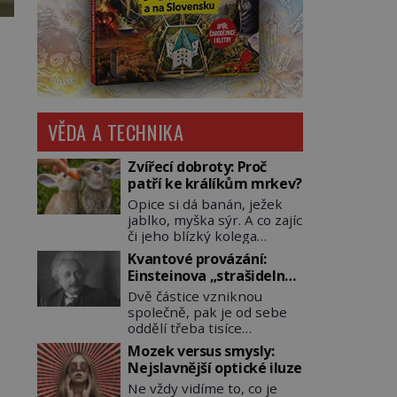
VĚDA A TECHNIKA
Zvířecí dobroty: Proč
patří ke králíkům mrkev?
Opice si dá banán, ježek
jablko, myška sýr. A co zajíc
či jeho blízký kolega
králík? Ti si samozřejmě
Kvantové provázání:
pochutnají na mrkvi! Proč
Einsteinova „strašidelná
jsou podobné představy o
akce na dálku“ dál mate i
Dvě částice vzniknou
potravě zvířat často spíš
fascinuje vědce
společně, pak je od sebe
mýty? Pokud máte doma
oddělí třeba tisíce
králíka, mrkev mu dát
kilometrů. Přesto se při
můžete. A nejspíš mu i
Mozek versus smysly:
měření chovají, jako by
bude chutnat, ovšem měl
Nejslavnější optické iluze
mezi nimi existovalo
by ji mít jen jako občasný
Ne vždy vidíme to, co je
neviditelné pouto. Albert
pamlsek. […]