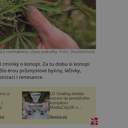
á k normálnímu stavu pokožky. Foto: Shutterstock
ní zmínky o konopí. Za tu dobu si konopí
šlo érou průmyslové byliny, léčivky,
onizací i renesance.
omu u
LD Seating dodala
sezení do prestižního
 i
komplexu
a
MediaCityUK v
Salfordu
.cz
iluxus.cz