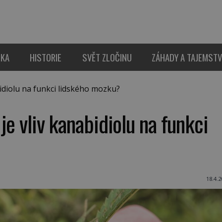
IKA
HISTORIE
SVĚT ZLOČINU
ZÁHADY A TAJEMSTV
bidiolu na funkci lidského mozku?
 je vliv kanabidiolu na funkci
18.4.2