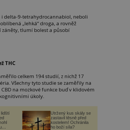
e i delta-9-tetrahydrocannabiol, neboli
 oblíbená „lehká“ droga, a rovněž
í záněty, tlumí bolest a působí
?
ež THC
měřilo celkem 194 studií, z nichž 17
ria. Všechny tyto studie se zaměřily na
 CBD na mozkové funkce buď v klidovém
 kognitivními úkoly.
lidští
Utržený kus skály se
řed
zastavil těsně před
mohl
kostelem! Ochránila
u
ho boží síla?