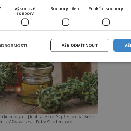
é
Výkonové
Soubory cílení
Funkční soubory
soubory
ODROBNOSTI
VŠE ODMÍTNOUT
VŠ
vá konopný olej k obraně buněk před oxidativním
í srážlivosti krve. Foto: Shutterstock