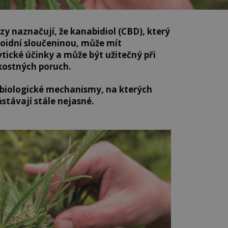
y naznačují, že kanabidiol (CBD), který
oidní sloučeninou, může mít
tické účinky a může být užitečný při
kostných poruch.
biologické mechanismy, na kterých
ůstávají stále nejasné.