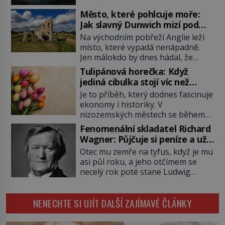
představit, jaká požární rizika
Město, které pohlcuje moře:
skrýval Istanbul časů minulých. Jak
Jak slavný Dunwich mizí pod
čelilo město v minulosti potenciální
hladinou
Na východním pobřeží Anglie leží
ohnivé katastrofě a proč jsou zde
místo, které vypadá nenápadně.
stále tolik obávány měsíce
Jen málokdo by dnes hádal, že
smaženého lilku? První hasičský
právě zde kdysi stojí jeden z
sbor se v Istanbulu objevuje v roce
Tulipánová horečka: Když
nejvýznamnějších anglických
1714 a […]
jediná cibulka stojí víc než
přístavů. Středověký Dunwich
honosný dům
Je to příběh, který dodnes fascinuje
soupeří svým významem s
ekonomy i historiky. V
Londýnem, pyšní se kostely,
nizozemských městech se během
kláštery i rušnými tržišti. Pak se ale
několika měsíců obyčejná cibulka
příroda obrátí proti němu. Bouře,
Fenomenální skladatel Richard
tulipánu mění v jednu z nejdražších
mořská eroze a postupující pobřeží
Wagner: Půjčuje si peníze a už
věcí na trhu. Lidé uzavírají obchody
během několika staletí pohltí […]
je nevrací!
Otec mu zemře na tyfus, když je mu
za částky, které odpovídají ceně
asi půl roku, a jeho otčímem se
luxusních domů, věří v nekonečný
necelý rok poté stane Ludwig
růst a bohatství na dosah ruky. Pak
Geyer (1779–1821). Je o pět let
ale přijde únor roku 1637 a sen o
mladší, než matka Richarda
[…]
NENECHTE SI UJÍT DALŠÍ ZAJÍMAVÉ ČLÁNKY
Wagnera (1813–1883) a podle
nedochované korespondence je
docela dobře možné, že Geyer není