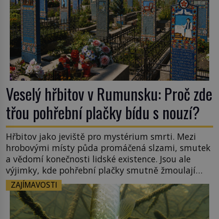
Veselý hřbitov v Rumunsku: Proč zde
třou pohřební plačky bídu s nouzí?
Hřbitov jako jeviště pro mystérium smrti. Mezi
hrobovými místy půda promáčená slzami, smutek
a vědomí konečnosti lidské existence. Jsou ale
výjimky, kde pohřební plačky smutně žmoulají
kapesníky nikoli při smutečním obřadu, ale při
ZAJÍMAVOSTI
pohledu na výši vyměřené podpory
v nezaměstnanosti. Kam vás pozveme? Unikátní
hřbitov, který si vysloužil název „Veselý“, najdeme