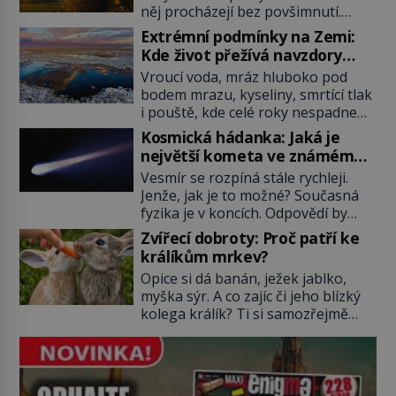
něj procházejí bez povšimnutí.
Přesto právě rákos pomáhal stavět
Extrémní podmínky na Zemi:
domy, vyrábět lodě, zapisovat první
Kde život přežívá navzdory
texty a inspiroval řadu pověstí.
všemu
Vroucí voda, mráz hluboko pod
Tato skromná, ale užitečná
bodem mrazu, kyseliny, smrtící tlak
rostlina provází člověka už tisíce
i pouště, kde celé roky nespadne
let. Většina lidí vnímá rákos jen jako
jediná kapka deště. Na první
obyčejnou kulisu letního koupání.
Kosmická hádanka: Jaká je
pohled místa, kde nemůže
Stačí se však podívat […]
největší kometa ve známém
existovat vůbec nic. Přesto právě
vesmíru?
Vesmír se rozpíná stále rychleji.
tady vědci objevují organismy,
Jenže, jak je to možné? Současná
které posouvají hranice života.
fyzika je v koncích. Odpovědí by
Každý nový nález mění naše
mohla být hypotetická temná
představy o tom, co všechno
Zvířecí dobroty: Proč patří ke
energie. Právě na tu se zaměří
dokáže příroda a napovídá, kde
králíkům mrkev?
pozornost dvojice zkušených
bychom jednou […]
Opice si dá banán, ježek jablko,
astronomů. Namísto ní ale objeví
myška sýr. A co zajíc či jeho blízký
něco mnohem hmatatelnějšího.
kolega králík? Ti si samozřejmě
Naprosto rekordní kometu!
pochutnají na mrkvi! Proč jsou
Astronomové Pedro Bernardinelli a
podobné představy o potravě
Gary Bernstein mravenčí prací
zvířat často spíš mýty? Pokud máte
zkoumají archivní snímky v rámci
doma králíka, mrkev mu dát
Průzkumu temné energie […]