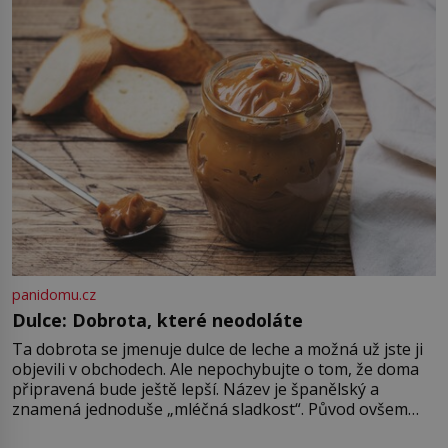
jen jeho otčím, ale rovnou otec.
Velký otazník také visí nad tím, […]
panidomu.cz
Dulce: Dobrota, které neodoláte
Ta dobrota se jmenuje dulce de leche a možná už jste ji
objevili v obchodech. Ale nepochybujte o tom, že doma
připravená bude ještě lepší. Název je španělský a
znamená jednoduše „mléčná sladkost“. Původ ovšem
není úplně jednoznačný, o autorství této receptury se