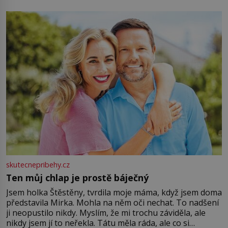
můžete obohatit své rituály a přinést do svého života
větší harmonii a klid. Je důležité
skutecnepribehy.cz
Ten můj chlap je prostě báječný
Jsem holka Štěstěny, tvrdila moje máma, když jsem doma
představila Mirka. Mohla na něm oči nechat. To nadšení
ji neopustilo nikdy. Myslím, že mi trochu záviděla, ale
nikdy jsem jí to neřekla. Tátu měla ráda, ale co si