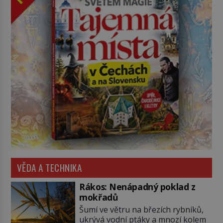
VĚDA A TECHNIKA
Rákos: Nenápadný poklad z
mokřadů
Šumí ve větru na březích rybníků,
ukrývá vodní ptáky a mnozí kolem