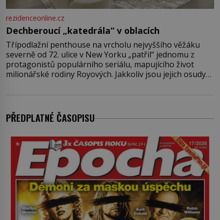
rezidenceonline.cz
Dechberoucí „katedrála“ v oblacích
Třípodlažní penthouse na vrcholu nejvyššího věžáku
severně od 72. ulice v New Yorku „patřil“ jednomu z
protagonistů populárního seriálu, mapujícího život
milionářské rodiny Royových. Jakkoliv jsou jejich osudy
fiktivní, nemovitosti, v nichž „žijí“, jsou velmi reálné.
Ohromující luxusní byt s pěti ložnicemi, čtyřmi
koupelnami a výhledem na Husdon Yards je přitom
jenom jednou z nemovitostí
PŘEDPLATNÉ ČASOPISU