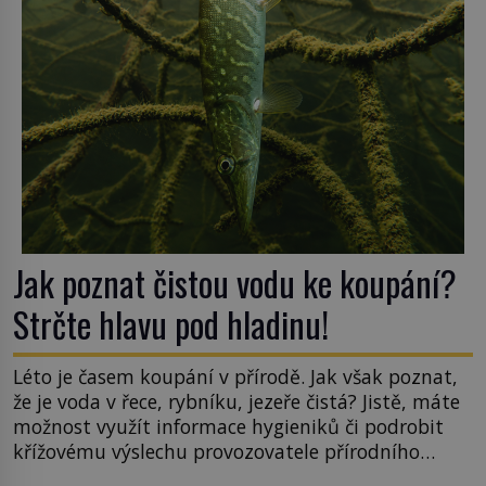
v rumunské vesnici Sapanta, nedaleko hranic […]
Jak poznat čistou vodu ke koupání?
Strčte hlavu pod hladinu!
Léto je časem koupání v přírodě. Jak však poznat,
že je voda v řece, rybníku, jezeře čistá? Jistě, máte
možnost využít informace hygieniků či podrobit
křížovému výslechu provozovatele přírodního
koupaliště. Existuje ale ještě jiná alternativa. Jaká?