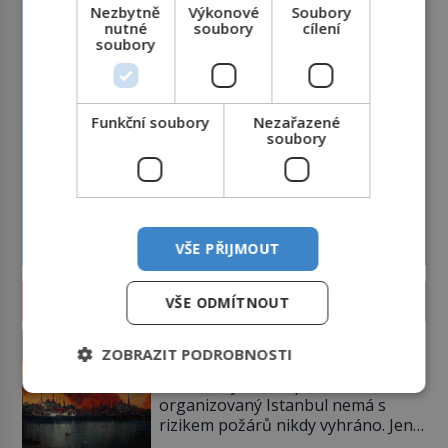
Nezbytně
Výkonové
Soubory
nutné
soubory
cílení
soubory
Funkční soubory
Nezařazené
soubory
VŠE PŘIJMOUT
ZAJÍMAVOSTI
VŠE ODMÍTNOUT
Istanbul v plamenech: Proč obří
ZOBRAZIT PODROBNOSTI
megapoli ohrožují měsíce
smaženého lilku?
I současný kosmopolitní a dobře
organizovaný Istanbul nemá s
rizikem požárů nikdy vyhráno. Jen
těžko si tak člověk dokáže