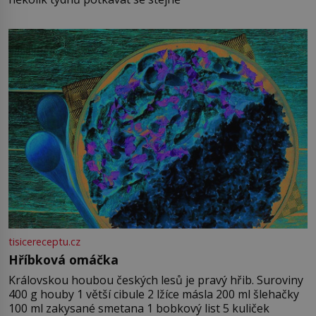
tisicereceptu.cz
Hříbková omáčka
Královskou houbou českých lesů je pravý hřib. Suroviny
400 g houby 1 větší cibule 2 lžíce másla 200 ml šlehačky
100 ml zakysané smetana 1 bobkový list 5 kuliček