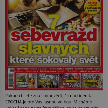
Pokud chcete znát odpověďi, čtrnáctideník
EPOCHA je pro Vás jasnou volbou. Mícháme