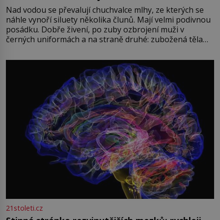
Nad vodou se převalují chuchvalce mlhy, ze kterých se
náhle vynoří siluety několika člunů. Mají velmi podivnou
posádku. Dobře živení, po zuby ozbrojení muži v
černých uniformách a na straně druhé: zubožená těla
oblečená v chatrných vězeňských hadrech. Co tato
přízračná scéna znamená? Je jaro roku 1945, druhá
světová válka se chýlí ke konci. Jezero Stolpsee
21stoleti.cz