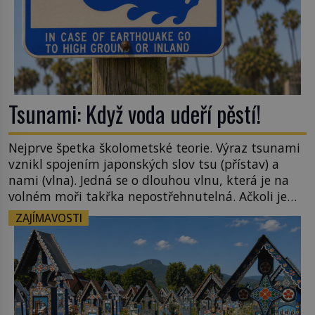
Tsunami: Když voda udeří pěstí!
Nejprve špetka školometské teorie. Výraz tsunami
vznikl spojením japonských slov tsu (přístav) a
nami (vlna). Jedná se o dlouhou vlnu, která je na
volném moři takřka nepostřehnutelná. Ačkoli je
vlnová délka tsunami i 300 kilometrů, výška vlny
ZAJÍMAVOSTI
na volném moři je maximálně 1,5 metru. Máme se
podobné obří vlny obávat i v Evropě? Vznik
tsunami si […]