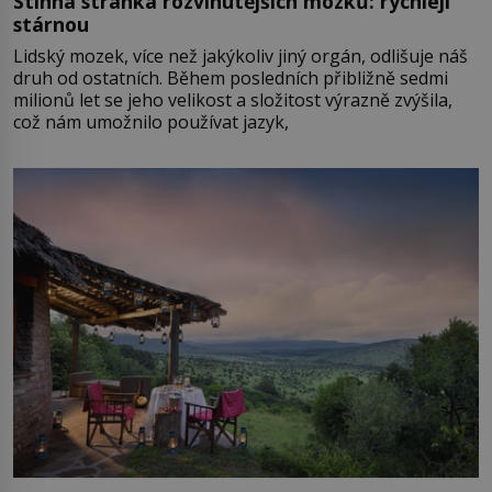
Stinná stránka rozvinutějších mozků: rychleji
stárnou
Lidský mozek, více než jakýkoliv jiný orgán, odlišuje náš
druh od ostatních. Během posledních přibližně sedmi
milionů let se jeho velikost a složitost výrazně zvýšila,
což nám umožnilo používat jazyk,