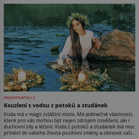
milostpaní. Stačí jenom na sukni,“ zhodnotí švadlena
množství růžového mušelínu. „Ošidili vás, podívejte.“
Vezme do ruky dřevěnou
nejsemsama.cz
Kouzlení s vodou z potoků a studánek
Voda má v magii zvláštní místo. Má jedinečné vlastnosti,
které pro vás mohou být nejen zdrojem osvěžení, ale i
duchovní síly a léčení. Voda z potoků a studánek má moc
přinést do vašeho života pozitivní změny a obnovit vaši
energii. Využitím těchto přírodních zdrojů v magii