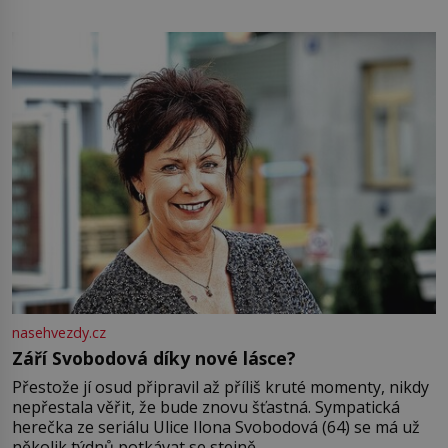
pamatuji, tak jsme s Mirkem byli zamilovaní mnohem víc.
Jsme spolu moc rádi Tehdy byla jiná doba, když
nasehvezdy.cz
Září Svobodová díky nové lásce?
Přestože jí osud připravil až příliš kruté momenty, nikdy
nepřestala věřit, že bude znovu šťastná. Sympatická
herečka ze seriálu Ulice Ilona Svobodová (64) se má už
několik týdnů potkávat se stejně