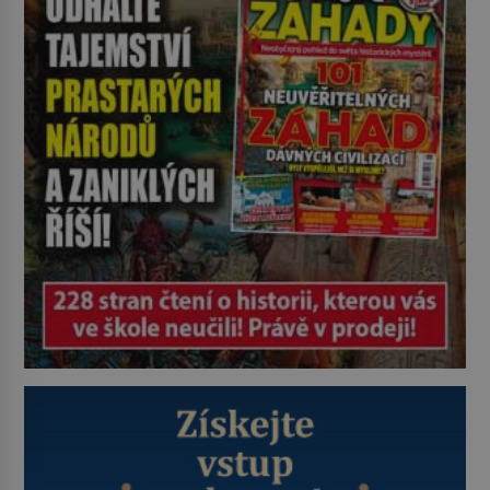
můžete. A nejspíš mu i bude
chutnat, ovšem měl by ji mít jen
jako občasný pamlsek. […]