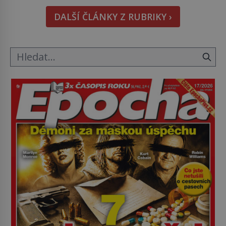
Podívat se pod hladinu a zjistit, kdo si onu
DALŠÍ ČLÁNKY Z RUBRIKY ›
konkrétní vodní lokalitu oblíbil už dávno před
vámi. Říká se jim bioindikátory […]