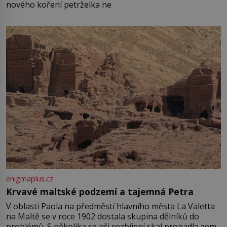
nového koření petrželka ne
enigmaplus.cz
Krvavé maltské podzemí a tajemná Petra
V oblasti Paola na předměstí hlavního města La Valetta
na Maltě se v roce 1902 dostala skupina dělníků do
problémů. S několika se při rozbíjení skal propadla zem.