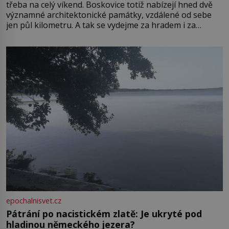
třeba na celý víkend. Boskovice totiž nabízejí hned dvě
významné architektonické památky, vzdálené od sebe
jen půl kilometru. A tak se vydejme za hradem i za
zámkem do krásné jihomoravské krajiny. Trhová osada
Boskovice na okraji Drahanské vrchoviny vznikla někdy
ve13. století, a už v roce 1313 kronikáři zaznamenali
epochalnisvet.cz
Pátrání po nacistickém zlatě: Je ukryté pod
hladinou německého jezera?