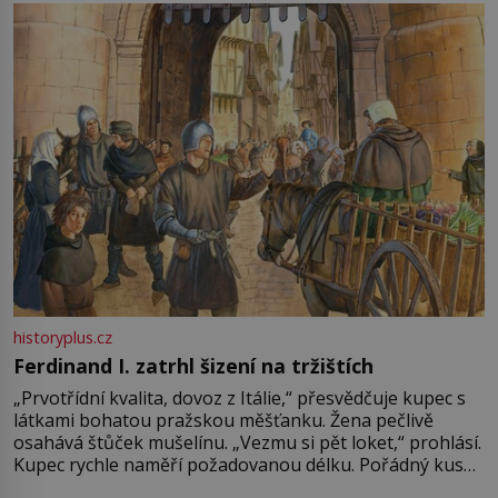
pře hned několik latinskoamerických zemí a k tomu
Francie, kde se traduje,
historyplus.cz
Ferdinand I. zatrhl šizení na tržištích
„Prvotřídní kvalita, dovoz z Itálie,“ přesvědčuje kupec s
látkami bohatou pražskou měšťanku. Žena pečlivě
osahává štůček mušelínu. „Vezmu si pět loket,“ prohlásí.
Kupec rychle naměří požadovanou délku. Pořádný kus
mu přitom zůstane za prsty… „Na šaty ho bude málo,