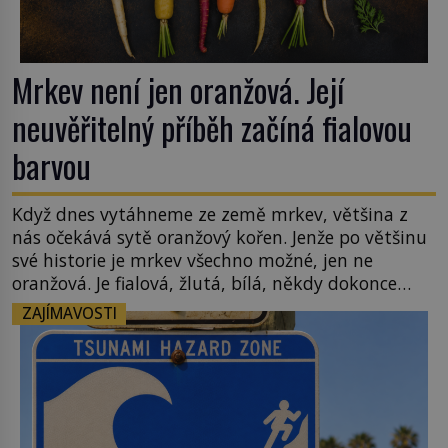
Mrkev není jen oranžová. Její
neuvěřitelný příběh začíná fialovou
barvou
Když dnes vytáhneme ze země mrkev, většina z
nás očekává sytě oranžový kořen. Jenže po většinu
své historie je mrkev všechno možné, jen ne
oranžová. Je fialová, žlutá, bílá, někdy dokonce
téměř černá. Až díky stovkám let pečlivého
ZAJÍMAVOSTI
šlechtění se z ní stává zelenina, bez které si českou
zahradu ani nedokážeme představit. Její příběh je
[…]