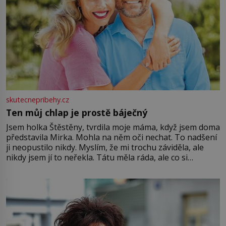
skutecnepribehy.cz
Ten můj chlap je prostě báječný
Jsem holka Štěstěny, tvrdila moje máma, když jsem doma
představila Mirka. Mohla na něm oči nechat. To nadšení
ji neopustilo nikdy. Myslím, že mi trochu záviděla, ale
nikdy jsem jí to neřekla. Tátu měla ráda, ale co si
pamatuji, tak jsme s Mirkem byli zamilovaní mnohem víc.
Jsme spolu moc rádi Tehdy byla jiná doba, když