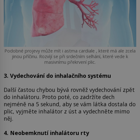
Podobné projevy může mít i astma cardiale , které má ale zcela
jinou příčinu. Rozvíjí se při srdečním selhání, které vede k
masivnímu překrvení plic.
3. Vydechování do inhalačního systému
Další častou chybou bývá rovněž vydechování zpět
do inhalátoru. Proto poté, co zadržíte dech
nejméně na 5 sekund, aby se vám látka dostala do
plic, vyjměte inhalátor z úst a vydechněte mimo
něj.
4. Neobemknutí inhalátoru rty