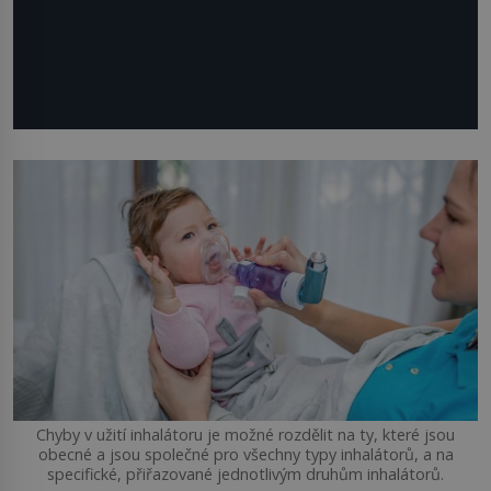
Chyby v užití inhalátoru je možné rozdělit na ty, které jsou
obecné a jsou společné pro všechny typy inhalátorů, a na
specifické, přiřazované jednotlivým druhům inhalátorů.