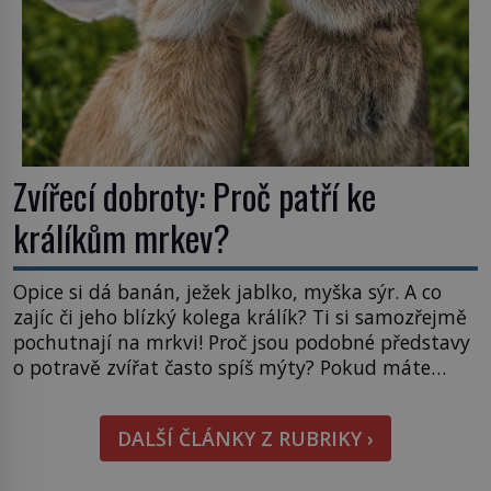
Zvířecí dobroty: Proč patří ke
králíkům mrkev?
Opice si dá banán, ježek jablko, myška sýr. A co
zajíc či jeho blízký kolega králík? Ti si samozřejmě
pochutnají na mrkvi! Proč jsou podobné představy
o potravě zvířat často spíš mýty? Pokud máte
doma králíka, mrkev mu dát můžete. A nejspíš mu
i bude chutnat, ovšem měl by ji mít jen jako
DALŠÍ ČLÁNKY Z RUBRIKY ›
občasný pamlsek. […]