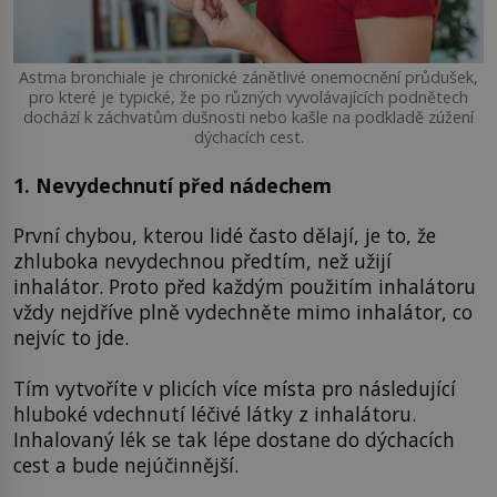
Astma bronchiale je chronické zánětlivé onemocnění průdušek,
pro které je typické, že po různých vyvolávajících podnětech
dochází k záchvatům dušnosti nebo kašle na podkladě zúžení
dýchacích cest.
1. Nevydechnutí před nádechem
První chybou, kterou lidé často dělají, je to, že
zhluboka nevydechnou předtím, než užijí
inhalátor. Proto před každým použitím inhalátoru
vždy nejdříve plně vydechněte mimo inhalátor, co
nejvíc to jde.
Tím vytvoříte v plicích více místa pro následující
hluboké vdechnutí léčivé látky z inhalátoru.
Inhalovaný lék se tak lépe dostane do dýchacích
cest a bude nejúčinnější.