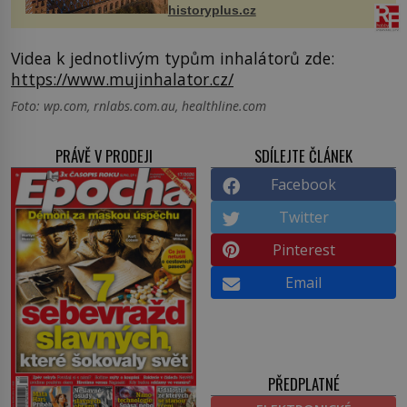
stavební plány by při ...
historyplus.cz
Videa k jednotlivým typům inhalátorů zde:
https://www.mujinhalator.cz/
Foto: wp.com, rnlabs.com.au, healthline.com
PRÁVĚ V PRODEJI
SDÍLEJTE ČLÁNEK
Facebook
Twitter
Pinterest
Email
PŘEDPLATNÉ