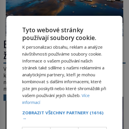
Tyto webové stránky
používají soubory cookie.
Extrémní podmínky na Zemi: Kde
K personalizaci obsahu, reklam a analýze
život přežívá navzdory všemu
návštěvnosti používáme soubory cookie.
Informace o vašem používání našich
stránek také sdílíme s našimi reklamními a
Vroucí voda, mráz hluboko pod bodem mrazu,
analytickými partnery, kteří je mohou
kyseliny, smrtící tlak i pouště, kde celé roky
kombinovat s dalšími informacemi, které
nespadne jediná kapka deště. Na první pohled
místa, kde nemůže existovat vůbec nic. Přesto
jste jim poskytli nebo které shromáždili při
právě tady vědci objevují organismy, které
vašem používání jejich služeb.
Více
VĚDA A TECHNIKA
posouvají hranice života. Každý nový nález mění
informací
naše představy o tom, co všechno dokáže příroda a
ZOBRAZIT VŠECHNY PARTNERY
(1616)
napovídá, kde bychom jednou […]
→