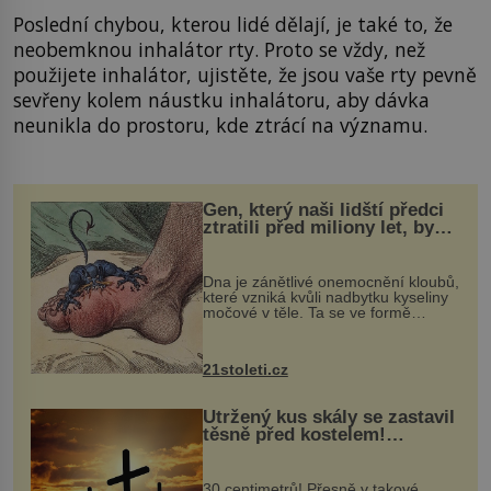
Poslední chybou, kterou lidé dělají, je také to, že
neobemknou inhalátor rty. Proto se vždy, než
použijete inhalátor, ujistěte, že jsou vaše rty pevně
sevřeny kolem náustku inhalátoru, aby dávka
neunikla do prostoru, kde ztrácí na významu.
Gen, který naši lidští předci
ztratili před miliony let, by
mohl pomoci s léčbou
„nemoci králů“
Dna je zánětlivé onemocnění kloubů,
které vzniká kvůli nadbytku kyseliny
močové v těle. Ta se ve formě
krystalků ukládá v blízkosti kloubů,
nejčastěji přitom postihuje palce na
nohou, a způsobuje bole...
21stoleti.cz
Utržený kus skály se zastavil
těsně před kostelem!
Ochránila ho boží síla?
30 centimetrů! Přesně v takové