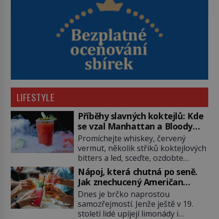
LIFESTYLE
Příběhy slavných koktejlů: Kde
se vzal Manhattan a Bloody
Mary?
Promíchejte whiskey, červený
vermut, několik střiků koktejlových
bitters a led, sceďte, ozdobte
koktejlovou třešinkou a tadá…
Nápoj, která chutná po seně.
Manhattan je tu! A pokud to má být
Jak znechucený Američan
skutečně on, dejte si pozor, ať
vymyslel brčko
Dnes je brčko naprostou
místo klasické americké rye
samozřejmostí. Jenže ještě v 19.
whiskey či klidně bourbonu
století lidé upíjejí limonády i
nepoužijete skotskou whisku. Co