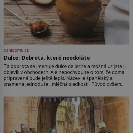
panidomu.cz
Dulce: Dobrota, které neodoláte
Ta dobrota se jmenuje dulce de leche a možná už jste ji
objevili v obchodech. Ale nepochybujte o tom, že doma
připravená bude ještě lepší. Název je španělský a
znamená jednoduše „mléčná sladkost“. Původ ovšem
není úplně jednoznačný, o autorství této receptury se
pře hned několik latinskoamerických zemí a k tomu
Francie, kde se traduje,