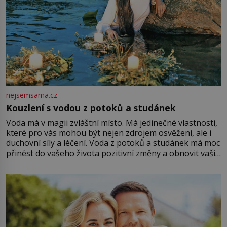
nejsemsama.cz
Kouzlení s vodou z potoků a studánek
Voda má v magii zvláštní místo. Má jedinečné vlastnosti,
které pro vás mohou být nejen zdrojem osvěžení, ale i
duchovní síly a léčení. Voda z potoků a studánek má moc
přinést do vašeho života pozitivní změny a obnovit vaši
energii. Využitím těchto přírodních zdrojů v magii
můžete obohatit své rituály a přinést do svého života
větší harmonii a klid. Je důležité