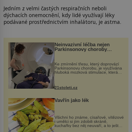
Jedním z velmi častých respiračních neboli
dýchacích onemocnění, kdy lidé využívají léky
podávané prostřednictvím inhalátoru, je astma.
Neinvazivní léčba nejen
Parkinsonovy choroby
pomocí ultrazvukové
„helmy“
Ke zmírnění třesu, který doprovází
Parkinsonovu chorobu, je využívána
hluboká mozková stimulace, která
však vyžaduje vysoce invazivní
zákrok. Ultrazvuk zase není vhodný
k dostatečně přesnému zacílení ...
21stoleti.cz
Vavřín jako lék
Všichni ho známe, císařové, vítězové
i umělci si jím zdobili skráně,
kuchařky bez něj neuvaří, a to ještě
nevíte, že bobkový list může výrazně