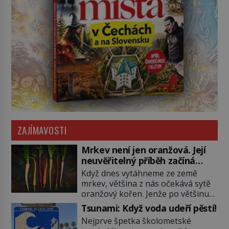
ZAJÍMAVOSTI
Mrkev není jen oranžová. Její
neuvěřitelný příběh začíná
fialovou barvou
Když dnes vytáhneme ze země
mrkev, většina z nás očekává sytě
oranžový kořen. Jenže po většinu
své historie je mrkev všechno
Tsunami: Když voda udeří pěstí!
možné, jen ne oranžová. Je fialová,
Nejprve špetka školometské
žlutá, bílá, někdy dokonce téměř