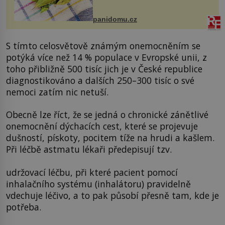
zmírnit některé naše neduhy.
Obsahuje v malém množství ně...
panidomu.cz
S tímto celosvětově známým onemocněním se
potýká více než 14 % populace v Evropské unii, z
toho přibližně 500 tisíc jich je v České republice
diagnostikováno a dalších 250–300 tisíc o své
nemoci zatím nic netuší.
Obecně lze říct, že se jedná o chronické zánětlivé
onemocnění dýchacích cest, které se projevuje
dušností, pískoty, pocitem tíže na hrudi a kašlem.
Při léčbě astmatu lékaři předepisují tzv.
udržovací léčbu, při které pacient pomocí
inhalačního systému (inhalátoru) pravidelně
vdechuje léčivo, a to pak působí přesně tam, kde je
potřeba.