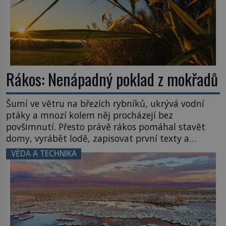
Rákos: Nenápadný poklad z mokřadů
Šumí ve větru na březích rybníků, ukrývá vodní
ptáky a mnozí kolem něj procházejí bez
povšimnutí. Přesto právě rákos pomáhal stavět
domy, vyrábět lodě, zapisovat první texty a
inspiroval řadu pověstí. Tato skromná, ale
VĚDA A TECHNIKA
užitečná rostlina provází člověka už tisíce let.
Většina lidí vnímá rákos jen jako obyčejnou kulisu
letního koupání. Stačí se však podívat […]