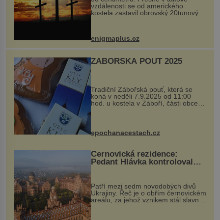
vzdálenosti se od amerického
kostela zastavil obrovský 20tunový
balvan, který se v květnu 2014
nečekaně odtrhl od nedaleké skály
při její demolici. Podle místních stojí
enigmaplus.cz
...
ZÁBOŘSKÁ POUŤ 2025
Tradiční Zábořská pouť, která se
koná v neděli 7.9.2025 od 11:00
hod. u kostela v Záboří, části obce
Kly u Mělníka. V programu naleznete
komentovanou prohlídku kostela,
dobovou hudbu, řemesla, atrakce...
epochanacestach.cz
Černovická rezidence:
Pedant Hlávka kontroloval
každou cihlu
Patří mezi sedm novodobých divů
Ukrajiny. Řeč je o obřím černovickém
areálu, za jehož vznikem stál slavný
český architekt Josef Hlávka. Ten si
na něm dal mimořádně záležet. Jeho