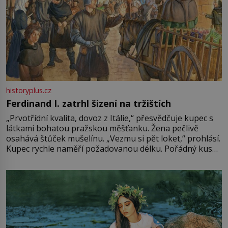
historyplus.cz
Ferdinand I. zatrhl šizení na tržištích
„Prvotřídní kvalita, dovoz z Itálie,“ přesvědčuje kupec s
látkami bohatou pražskou měšťanku. Žena pečlivě
osahává štůček mušelínu. „Vezmu si pět loket,“ prohlásí.
Kupec rychle naměří požadovanou délku. Pořádný kus
mu přitom zůstane za prsty… „Na šaty ho bude málo,
milostpaní. Stačí jenom na sukni,“ zhodnotí švadlena
množství růžového mušelínu. „Ošidili vás, podívejte.“
Vezme do ruky dřevěnou