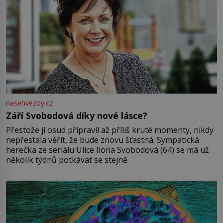
nasehvezdy.cz
Září Svobodová díky nové lásce?
Přestože jí osud připravil až příliš kruté momenty, nikdy
nepřestala věřit, že bude znovu šťastná. Sympatická
herečka ze seriálu Ulice Ilona Svobodová (64) se má už
několik týdnů potkávat se stejně