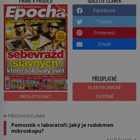
PRÁVĚ V PRODEJI
SDÍLEJTE ČLÁNEK
Facebook
Twitter
Pinterest
Email
PŘEDPLATNÉ
ELEKTRONICKÉ
PROLISTOVAT
TIŠTĚNÉ
PŘEDCHOZÍ ČLÁNEK
Pomocník v laboratoři: Jaký je rodokmen
mikroskopu?