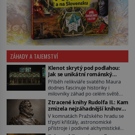
ZÁHADY A TAJEMSTVÍ
Klenot skrytý pod podlahou:
Jak se unikátní románský
poklad dostal do zapadlého
Příběh relikviáře svatého Maura
Bečova?
dodnes fascinuje historiky i
milovníky záhad po celém světě.
Tato románská zlatnická památka
Ztracené knihy Rudolfa II.: Kam
ze 13. století je po českých
zmizela nejzáhadnější knihovna
korunovačních klenotech druhým
Evropy?
V komnatách Pražského hradu se
nejcennějším movitým majetkem v
třpytí křišťály, astronomické
České republice. Přestože byl
přístroje i podivné alchymistické
klenot v roce 1985 po dramatickém
rukopisy. Císař Rudolf II.