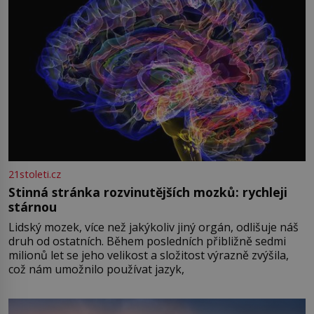
21stoleti.cz
Stinná stránka rozvinutějších mozků: rychleji
stárnou
Lidský mozek, více než jakýkoliv jiný orgán, odlišuje náš
druh od ostatních. Během posledních přibližně sedmi
milionů let se jeho velikost a složitost výrazně zvýšila,
což nám umožnilo používat jazyk,