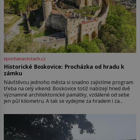
epochanacestach.cz
Historické Boskovice: Procházka od hradu k
zámku
Návštěvou jednoho města si snadno zajistíme program
třeba na celý víkend. Boskovice totiž nabízejí hned dvě
významné architektonické památky, vzdálené od sebe
jen půl kilometru. A tak se vydejme za hradem i za
zámkem do krásné jihomoravské krajiny. Trhová osada
Boskovice na okraji Drahanské vrchoviny vznikla někdy
ve13. století, a už v roce 1313 kronikáři zaznamenali