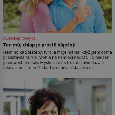
skutecnepribehy.cz
Ten můj chlap je prostě báječný
Jsem holka Štěstěny, tvrdila moje máma, když jsem doma
představila Mirka. Mohla na něm oči nechat. To nadšení
ji neopustilo nikdy. Myslím, že mi trochu záviděla, ale
nikdy jsem jí to neřekla. Tátu měla ráda, ale co si
pamatuji, tak jsme s Mirkem byli zamilovaní mnohem víc.
Jsme spolu moc rádi Tehdy byla jiná doba, když