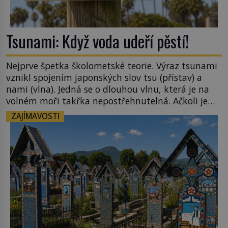
Tsunami: Když voda udeří pěstí!
Nejprve špetka školometské teorie. Výraz tsunami
vznikl spojením japonských slov tsu (přístav) a
nami (vlna). Jedná se o dlouhou vlnu, která je na
volném moři takřka nepostřehnutelná. Ačkoli je
vlnová délka tsunami i 300 kilometrů, výška vlny
ZAJÍMAVOSTI
na volném moři je maximálně 1,5 metru. Máme se
podobné obří vlny obávat i v Evropě? Vznik
tsunami si […]