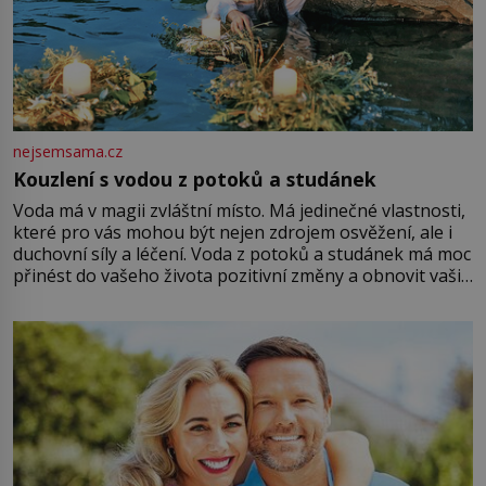
nejsemsama.cz
Kouzlení s vodou z potoků a studánek
Voda má v magii zvláštní místo. Má jedinečné vlastnosti,
které pro vás mohou být nejen zdrojem osvěžení, ale i
duchovní síly a léčení. Voda z potoků a studánek má moc
přinést do vašeho života pozitivní změny a obnovit vaši
energii. Využitím těchto přírodních zdrojů v magii
můžete obohatit své rituály a přinést do svého života
větší harmonii a klid. Je důležité