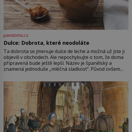
panidomu.cz
Dulce: Dobrota, které neodoláte
Ta dobrota se jmenuje dulce de leche a možná už jste ji
objevili v obchodech. Ale nepochybujte o tom, že doma
připravená bude ještě lepší. Název je španělský a
znamená jednoduše „mléčná sladkost“. Původ ovšem
není úplně jednoznačný, o autorství této receptury se
pře hned několik latinskoamerických zemí a k tomu
Francie, kde se traduje,