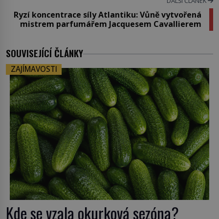
DALŠÍ ČLÁNEK
Ryzí koncentrace síly Atlantiku: Vůně vytvořená
mistrem parfumářem Jacquesem Cavallierem
SOUVISEJÍCÍ ČLÁNKY
ZAJÍMAVOSTI
Kde se vzala okurková sezóna?