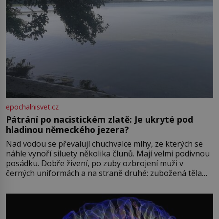
epochalnisvet.cz
Pátrání po nacistickém zlatě: Je ukryté pod
hladinou německého jezera?
Nad vodou se převalují chuchvalce mlhy, ze kterých se
náhle vynoří siluety několika člunů. Mají velmi podivnou
posádku. Dobře živení, po zuby ozbrojení muži v
černých uniformách a na straně druhé: zubožená těla
oblečená v chatrných vězeňských hadrech. Co tato
přízračná scéna znamená? Je jaro roku 1945, druhá
světová válka se chýlí ke konci. Jezero Stolpsee