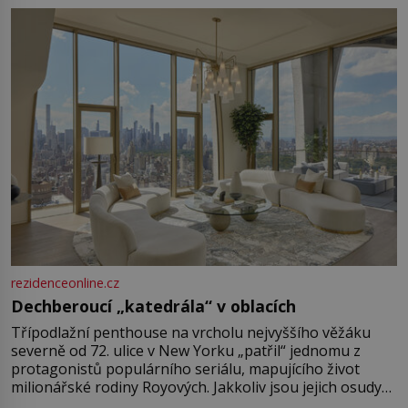
rezidenceonline.cz
Dechberoucí „katedrála“ v oblacích
Třípodlažní penthouse na vrcholu nejvyššího věžáku
severně od 72. ulice v New Yorku „patřil“ jednomu z
protagonistů populárního seriálu, mapujícího život
milionářské rodiny Royových. Jakkoliv jsou jejich osudy
fiktivní, nemovitosti, v nichž „žijí“, jsou velmi reálné.