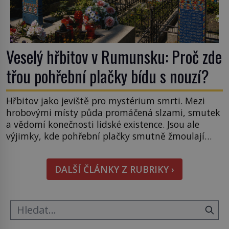
Veselý hřbitov v Rumunsku: Proč zde
třou pohřební plačky bídu s nouzí?
Hřbitov jako jeviště pro mystérium smrti. Mezi
hrobovými místy půda promáčená slzami, smutek
a vědomí konečnosti lidské existence. Jsou ale
výjimky, kde pohřební plačky smutně žmoulají
kapesníky nikoli při smutečním obřadu, ale při
pohledu na výši vyměřené podpory
DALŠÍ ČLÁNKY Z RUBRIKY ›
v nezaměstnanosti. Kam vás pozveme? Unikátní
hřbitov, který si vysloužil název „Veselý“, najdeme
v rumunské vesnici Sapanta, nedaleko hranic […]