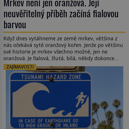
Mrkev není jen oranžová. Její
neuvěřitelný příběh začíná fialovou
barvou
Když dnes vytáhneme ze země mrkev, většina z
nás očekává sytě oranžový kořen. Jenže po většinu
své historie je mrkev všechno možné, jen ne
oranžová. Je fialová, žlutá, bílá, někdy dokonce
téměř černá. Až díky stovkám let pečlivého
ZAJÍMAVOSTI
šlechtění se z ní stává zelenina, bez které si českou
zahradu ani nedokážeme představit. Její příběh je
[…]