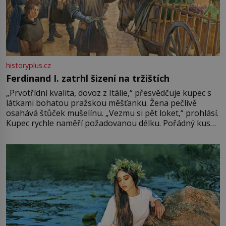
historyplus.cz
Ferdinand I. zatrhl šizení na tržištích
„Prvotřídní kvalita, dovoz z Itálie,“ přesvědčuje kupec s
látkami bohatou pražskou měšťanku. Žena pečlivě
osahává štůček mušelínu. „Vezmu si pět loket,“ prohlásí.
Kupec rychle naměří požadovanou délku. Pořádný kus
mu přitom zůstane za prsty… „Na šaty ho bude málo,
milostpaní. Stačí jenom na sukni,“ zhodnotí švadlena
množství růžového mušelínu. „Ošidili vás, podívejte.“
Vezme do ruky dřevěnou