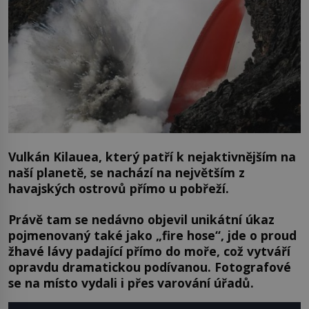
Vulkán Kilauea, který patří k nejaktivnějším na
naší planetě, se nachází na největším z
havajských ostrovů přímo u pobřeží.
Právě tam se nedávno objevil unikátní úkaz
pojmenovaný také jako „fire hose“, jde o proud
žhavé lávy padající přímo do moře, což vytváří
opravdu dramatickou podívanou. Fotografové
se na místo vydali i přes varování úřadů.