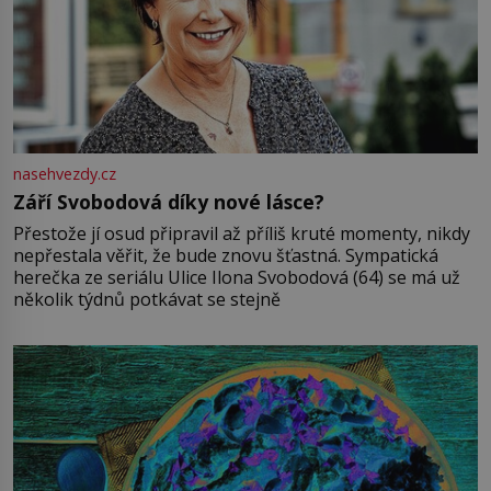
nasehvezdy.cz
Září Svobodová díky nové lásce?
Přestože jí osud připravil až příliš kruté momenty, nikdy
nepřestala věřit, že bude znovu šťastná. Sympatická
herečka ze seriálu Ulice Ilona Svobodová (64) se má už
několik týdnů potkávat se stejně