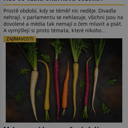
Prostě období, kdy se téměř nic neděje. Divadla
nehrají, v parlamentu se nehlasuje, všichni jsou na
dovolené a média tak nemají o čem mluvit a psát.
A vymýšlejí si proto témata, které nikoho
nezajímají. Proč je však ona letní doba spojovaná
ZAJÍMAVOSTI
zrovna s okurkami? Okurkovou sezónu známe už
od poloviny 19. století, ovšem jako Češi […]