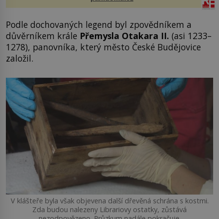
Podle dochovaných legend byl zpovědníkem a
důvěrníkem krále
Přemysla Otakara II.
(asi 1233–
1278), panovníka, který město České Budějovice
založil.
V klášteře byla však objevena další dřevěná schrána s kostmi.
Zda budou nalezeny Librariovy ostatky, zůstává
nezodpovězeno. Průzkum nadále pokračuje.