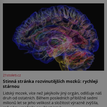
přízračná scéna znamená? Je jaro roku 1945, druhá
světová válka se chýlí ke konci. Jezero Stolpsee
21stoleti.cz
Stinná stránka rozvinutějších mozků: rychleji
stárnou
Lidský mozek, více než jakýkoliv jiný orgán, odlišuje náš
druh od ostatních. Během posledních přibližně sedmi
milionů let se jeho velikost a složitost výrazně zvýšila,