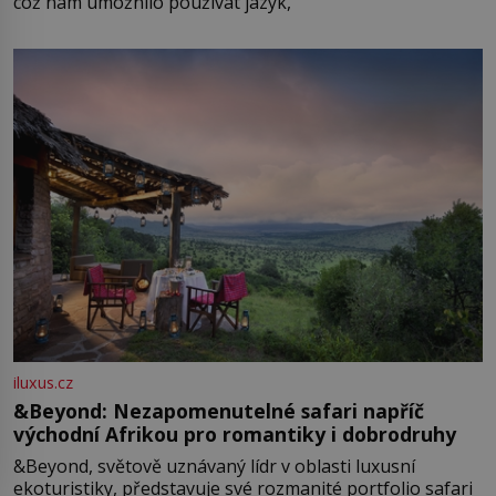
což nám umožnilo používat jazyk,
iluxus.cz
&Beyond: Nezapomenutelné safari napříč
východní Afrikou pro romantiky i dobrodruhy
&Beyond, světově uznávaný lídr v oblasti luxusní
ekoturistiky, představuje své rozmanité portfolio safari