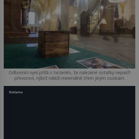
Odborníci nyní přišli s tvrzením, že nalezené ostatky nepatří
převorovi, nýbrž náleží minimálně třem jiným osobám.
Reklama