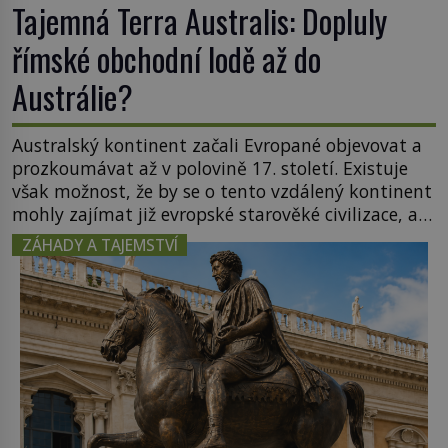
Tajemná Terra Australis: Dopluly
římské obchodní lodě až do
Austrálie?
Australský kontinent začali Evropané objevovat a
prozkoumávat až v polovině 17. století. Existuje
však možnost, že by se o tento vzdálený kontinent
mohly zajímat již evropské starověké civilizace, a
to o 15 století dříve? Již od starověku kartografové
ZÁHADY A TAJEMSTVÍ
zakreslovali do map záhadný kontinent Terra
Australis – Jižní zemi. Proč? Do jisté míry to byl
smysl pro […]