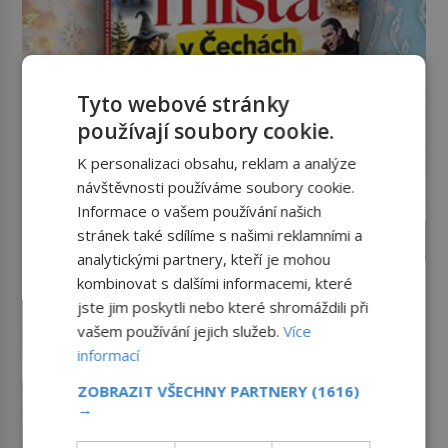
Tyto webové stránky
používají soubory cookie.
K personalizaci obsahu, reklam a analýze
návštěvnosti používáme soubory cookie.
Informace o vašem používání našich
stránek také sdílíme s našimi reklamními a
SVĚT ZLOČINU
analytickými partnery, kteří je mohou
James Whitey Bulger: Práskač,
kombinovat s dalšími informacemi, které
co šel po práskačích
jste jim poskytli nebo které shromáždili při
Dlouhé roky se v USA drží mezi
vašem používání jejich služeb.
Více
desítkou nejhledanějších mužů a
informací
dopracuje to až na číslo dvě – hned
po Usámovi bin Ládinovi (1957–
Krádež Mony Lisy: Nejslavnější
ZOBRAZIT VŠECHNY PARTNERY
(1616)
2011). To je James „Whitey“ Bulger
→
obraz světa zůstane dva roky
(1929–2018) viněný ze spoluúčasti
nezvěstný
V pondělí 21. srpna 1911 visí v
na 19 vraždách, vydírání a lichvy. A