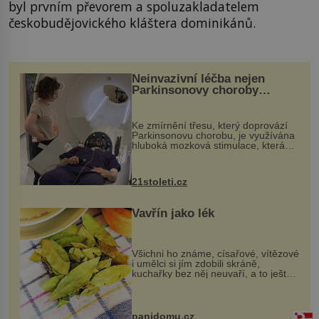
byl prvním převorem a spoluzakladatelem
českobudějovického kláštera dominikánů.
Neinvazivní léčba nejen
Parkinsonovy choroby
pomocí ultrazvukové
„helmy“
Ke zmírnění třesu, který doprovází
Parkinsonovu chorobu, je využívána
hluboká mozková stimulace, která
však vyžaduje vysoce invazivní
zákrok. Ultrazvuk zase není vhodný
k dostatečně přesnému zacílení ...
21stoleti.cz
Vavřín jako lék
Všichni ho známe, císařové, vítězové
i umělci si jím zdobili skráně,
kuchařky bez něj neuvaří, a to ještě
nevíte, že bobkový list může výrazně
zmírnit některé naše neduhy.
Obsahuje v malém množství ně...
panidomu.cz