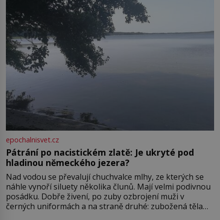
ve13. století, a už v roce 1313 kronikáři zaznamenali
epochalnisvet.cz
Pátrání po nacistickém zlatě: Je ukryté pod
hladinou německého jezera?
Nad vodou se převalují chuchvalce mlhy, ze kterých se
náhle vynoří siluety několika člunů. Mají velmi podivnou
posádku. Dobře živení, po zuby ozbrojení muži v
černých uniformách a na straně druhé: zubožená těla
oblečená v chatrných vězeňských hadrech. Co tato