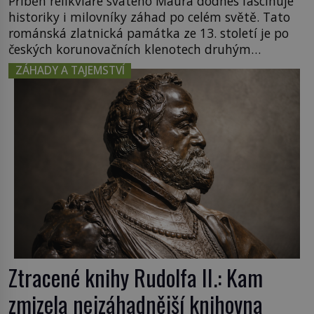
Příběh relikviáře svatého Maura dodnes fascinuje
historiky i milovníky záhad po celém světě. Tato
románská zlatnická památka ze 13. století je po
českých korunovačních klenotech druhým
nejcennějším movitým majetkem v České
ZÁHADY A TAJEMSTVÍ
republice. Přestože byl klenot v roce 1985 po
dramatickém pátrání kriminalistů úspěšně
nalezen, jeho minulost stále obestírá hustá mlha.
Otázky, jak přesně se tato […]
Ztracené knihy Rudolfa II.: Kam
zmizela nejzáhadnější knihovna