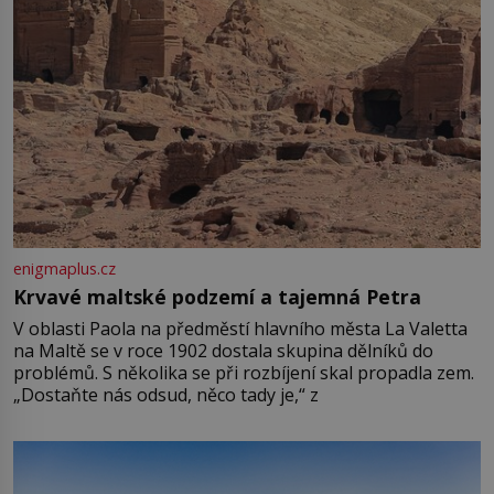
enigmaplus.cz
Krvavé maltské podzemí a tajemná Petra
V oblasti Paola na předměstí hlavního města La Valetta
na Maltě se v roce 1902 dostala skupina dělníků do
problémů. S několika se při rozbíjení skal propadla zem.
„Dostaňte nás odsud, něco tady je,“ z