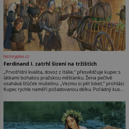
historyplus.cz
Ferdinand I. zatrhl šizení na tržištích
„Prvotřídní kvalita, dovoz z Itálie,“ přesvědčuje kupec s
látkami bohatou pražskou měšťanku. Žena pečlivě
osahává štůček mušelínu. „Vezmu si pět loket,“ prohlásí.
Kupec rychle naměří požadovanou délku. Pořádný kus
mu přitom zůstane za prsty… „Na šaty ho bude málo,
milostpaní. Stačí jenom na sukni,“ zhodnotí švadlena
množství růžového mušelínu. „Ošidili vás, podívejte.“
Vezme do ruky dřevěnou