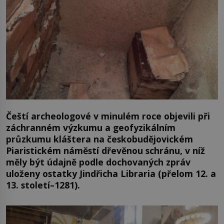
Čeští archeologové v minulém roce objevili při
záchranném výzkumu a geofyzikálním
průzkumu kláštera na českobudějovickém
Piaristickém náměstí dřevěnou schránu, v níž
měly být údajně podle dochovaných zpráv
uloženy ostatky Jindřicha Libraria (přelom 12. a
13. století–1281).