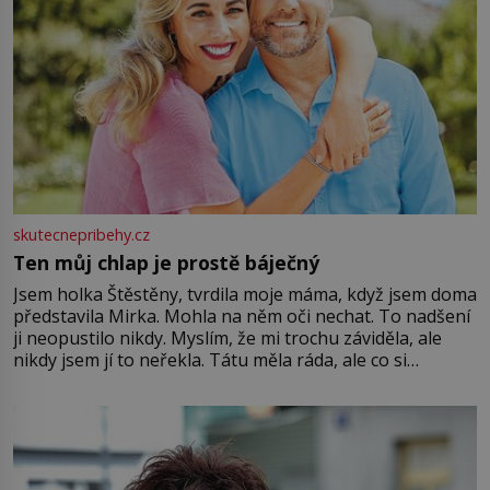
skutecnepribehy.cz
Ten můj chlap je prostě báječný
Jsem holka Štěstěny, tvrdila moje máma, když jsem doma
představila Mirka. Mohla na něm oči nechat. To nadšení
ji neopustilo nikdy. Myslím, že mi trochu záviděla, ale
nikdy jsem jí to neřekla. Tátu měla ráda, ale co si
pamatuji, tak jsme s Mirkem byli zamilovaní mnohem víc.
Jsme spolu moc rádi Tehdy byla jiná doba, když