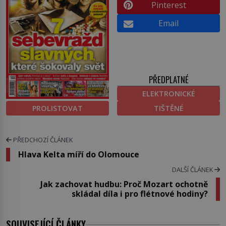
Pinterest
Email
PŘEDPLATNÉ
ELEKTRONICKÉ
PROLISTOVAT
TIŠTĚNÉ
PŘEDCHOZÍ ČLÁNEK
Hlava Kelta míří do Olomouce
DALŠÍ ČLÁNEK
Jak zachovat hudbu: Proč Mozart ochotně
skládal díla i pro flétnové hodiny?
SOUVISEJÍCÍ ČLÁNKY