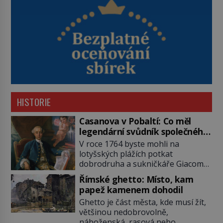
HISTORIE
Casanova v Pobaltí: Co měl
legendární svůdník společného
se svobodnými zednáři?
V roce 1764 byste mohli na
lotyšských plážích potkat
dobrodruha a sukničkáře Giacoma
Casanovu. Jeho cesta k Baltskému
Římské ghetto: Místo, kam
moři však nebyla turistickým
papež kamenem dohodil
výletem, ale ryze pracovní cestou
Ghetto je část města, kde musí žít,
se zištnými úmysly. Jaký cíl
většinou nedobrovolně,
Casanova sledoval, když se
náboženská, rasová nebo