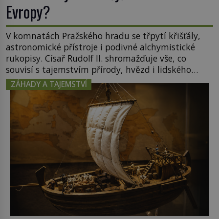
Evropy?
V komnatách Pražského hradu se třpytí křišťály,
astronomické přístroje i podivné alchymistické
rukopisy. Císař Rudolf II. shromažďuje vše, co
souvisí s tajemstvím přírody, hvězd i lidského
poznání. Jenže po jeho smrti se jeho slavné sbírky
ZÁHADY A TAJEMSTVÍ
začínají rozpadat a část z nich mizí navždy. Kdo
odnesl nejvzácnější knihy? A existují ještě někde
zapomenuté rukopisy, které nikdo […]