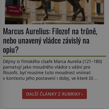
Marcus Aurelius: Filozof na trůně,
nebo unavený vládce závislý na
opiu?
Dějiny si římského císaře Marca Aurelia (121–180)
pamatují jako moudrého vládce s vášní pro
filozofii, byť musíme tuto moudrost vnímat
v kontextu jeho postavení i doby, ve které žil.
Máme však nyní rozbít tuto obecně přijímanou
pravdu na padrť a prohlásit, že to byl jen životem
DALŠÍ ČLÁNKY Z RUBRIKY ›
unavený a drogou ovládaný muž? Marcus Aurelius
byl zastáncem stoicismu, učení, […]