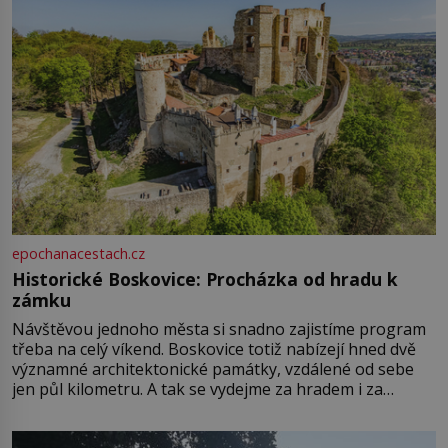
epochanacestach.cz
Historické Boskovice: Procházka od hradu k
zámku
Návštěvou jednoho města si snadno zajistíme program
třeba na celý víkend. Boskovice totiž nabízejí hned dvě
významné architektonické památky, vzdálené od sebe
jen půl kilometru. A tak se vydejme za hradem i za
zámkem do krásné jihomoravské krajiny. Trhová osada
Boskovice na okraji Drahanské vrchoviny vznikla někdy