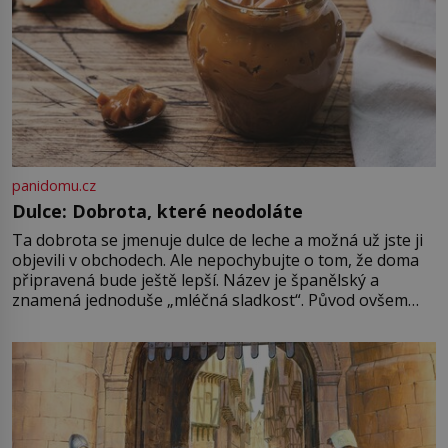
panidomu.cz
Dulce: Dobrota, které neodoláte
Ta dobrota se jmenuje dulce de leche a možná už jste ji
objevili v obchodech. Ale nepochybujte o tom, že doma
připravená bude ještě lepší. Název je španělský a
znamená jednoduše „mléčná sladkost“. Původ ovšem
není úplně jednoznačný, o autorství této receptury se
pře hned několik latinskoamerických zemí a k tomu
Francie, kde se traduje,