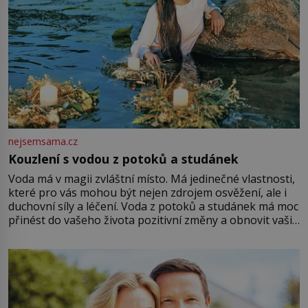
nejsemsama.cz
Kouzlení s vodou z potoků a studánek
Voda má v magii zvláštní místo. Má jedinečné vlastnosti,
které pro vás mohou být nejen zdrojem osvěžení, ale i
duchovní síly a léčení. Voda z potoků a studánek má moc
přinést do vašeho života pozitivní změny a obnovit vaši
energii. Využitím těchto přírodních zdrojů v magii
můžete obohatit své rituály a přinést do svého života
větší harmonii a klid. Je důležité