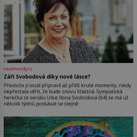
nasehvezdy.cz
Září Svobodová díky nové lásce?
Přestože jí osud připravil až příliš kruté momenty, nikdy
nepřestala věřit, že bude znovu šťastná. Sympatická
herečka ze seriálu Ulice Ilona Svobodová (64) se má už
několik týdnů potkávat se stejně