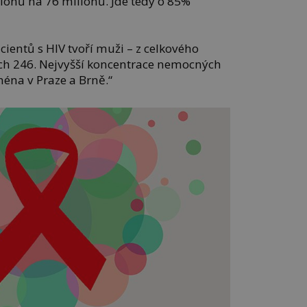
ilionů na 76 milionů. Jde tedy o 85%
cientů s HIV tvoří muži – z celkového
ch 246. Nejvyšší koncentrace nemocných
ména v Praze a Brně.“