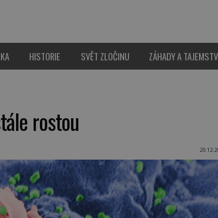
IKA
HISTORIE
SVĚT ZLOČINU
ZÁHADY A TAJEMSTV
tále rostou
20.12.2