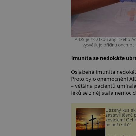
AIDS je zkratkou anglického 
vysvětluje příčinu onemocn
Imunita se nedokáže ubr
Oslabená imunita nedokáže
Proto bylo onemocnění A
– většina pacientů umírala
léků se z něj stala nemoc 
Utržený kus sk
zastavil těsně 
kostelem! Ochr
ho boží síla?