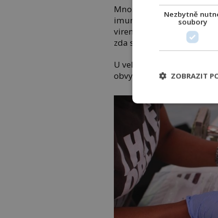
Množící se virus krvinky zab
Nezbytně nutn
imunity a rozvoji onemocn
soubory
virem HIV je postupné a můž
zda se u dané osoby onemo
U velké většiny z nich doj
obvykle za 10 až 15 let po i
ZOBRAZIT P