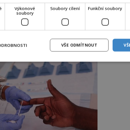
íjí, jejich klesající počet vede k selhávání
é
Výkonové
Soubory cílení
Funkční soubory
ění AIDS. Ničení imunitního systému
soubory
e trvat i několik let. Předem nelze říct,
cnění projeví.
de k rozvoji některého z příznaků HIV/AIDS
nfekci.
ODROBNOSTI
VŠE ODMÍTNOUT
VŠ