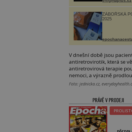
enigmaplus.cz
ZÁBOŘSKÁ P
2025
epochanacest
V dnešní době jsou pacien
antiretrovirotik, která se 
antiretrovirová terapie p
nemoci, a výrazně prodlouži
Foto: jednicka.cz, everydayhealth
PRÁVĚ V PRODEJI
PROLIS