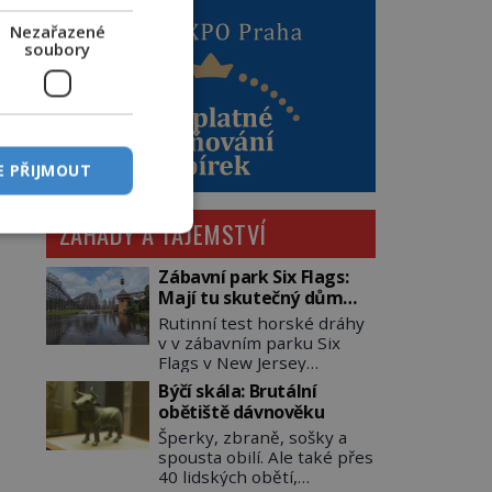
Nezařazené
soubory
E PŘIJMOUT
ZÁHADY A TAJEMSTVÍ
Zábavní park Six Flags:
Mají tu skutečný dům
hrůzy!
Rutinní test horské dráhy
v v zábavním parku Six
Flags v New Jersey
dopadne 16. srpna 1981
Býčí skála: Brutální
katastrofou. 20letý technik
obětiště dávnověku
Scott Tyler se zřítí na zem!
Šperky, zbraně, sošky a
Zranění jsou neslučitelná
spousta obilí. Ale také přes
se životem. „Nepoužil
40 lidských obětí,
bezpečnostní zábranu,“