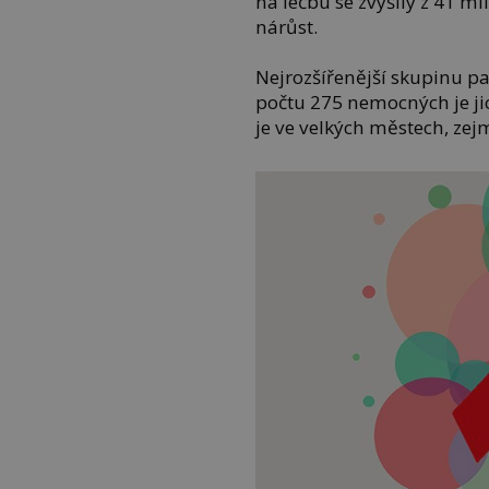
na léčbu se zvýšily z 41 m
nárůst.
Nejrozšířenější skupinu pa
počtu 275 nemocných je ji
je ve velkých městech, zej