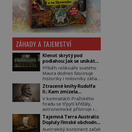
ZÁHADY A TAJEMSTVÍ
Klenot skrytý pod
podlahou: Jak se unikátní
románský poklad dostal
Příběh relikviáře svatého
do zapadlého Bečova?
Maura dodnes fascinuje
historiky i milovníky záhad
po celém světě. Tato
Ztracené knihy Rudolfa
románská zlatnická
II.: Kam zmizela
památka ze 13. století je
nejzáhadnější knihovna
V komnatách Pražského
po českých korunovačních
Evropy?
hradu se třpytí křišťály,
klenotech druhým
astronomické přístroje i
nejcennějším movitým
podivné alchymistické
majetkem v České
Tajemná Terra Australis:
rukopisy. Císař Rudolf II.
republice. Přestože byl
Dopluly římské obchodní
shromažďuje vše, co
klenot v roce 1985 po
lodě až do Austrálie?
Australský kontinent začali
souvisí s tajemstvím
dramatickém pátrání