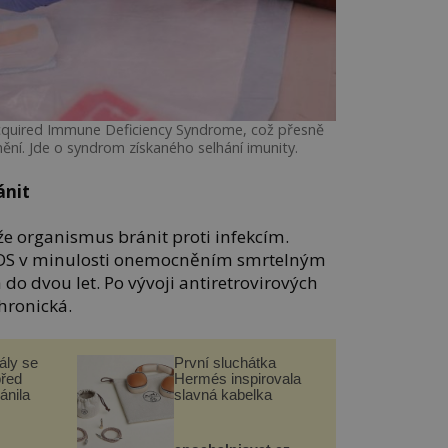
Acquired Immune Deficiency Syndrome, což přesně
ění. Jde o syndrom získaného selhání imunity.
ánit
 organismus bránit proti infekcím.
IDS v minulosti onemocněním smrtelným
 do dvou let. Po vývoji antiretrovirových
chronická.
ály se
První sluchátka
před
Hermés inspirovala
ánila
slavná kabelka