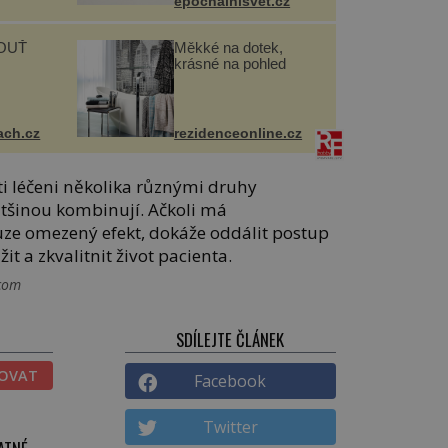
epochalnisvet.cz
OUŤ
Měkké na dotek,
krásné na pohled
ach.cz
rezidenceonline.cz
ti léčeni několika různými druhy
většinou kombinují. Ačkoli má
ouze omezený efekt, dokáže oddálit postup
t a zkvalitnit život pacienta.
.com
SDÍLEJTE ČLÁNEK
TOVAT
Facebook
Twitter