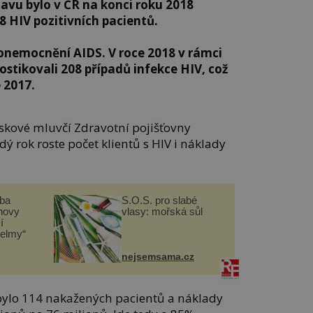
avu bylo v ČR na konci roku 2018
8 HIV pozitivních pacientů.
o onemocnění AIDS. V roce 2018 v rámci
ostikovali 208 případů infekce HIV, což
 2017.
tiskové mluvčí Zdravotní pojišťovny
dý rok roste počet klientů s HIV i náklady
čba
S.O.S. pro slabé
novy
vlasy: mořská sůl
í
helmy“
nejsemsama.cz
ibylo 114 nakažených pacientů a náklady