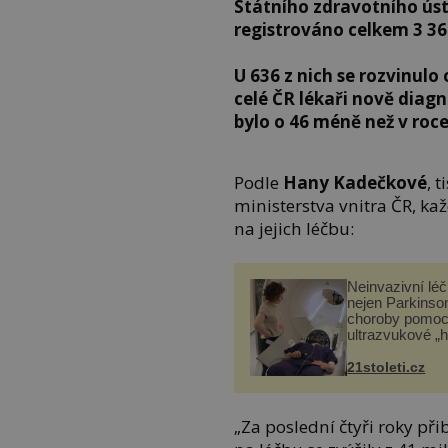
Státního zdravotního úst
registrováno celkem 3 36
U 636 z nich se rozvinul
celé ČR lékaři nově diagn
bylo o 46 méně než v roce
Podle
Hany Kadečkové
, 
ministerstva vnitra ČR, kaž
na jejich léčbu:
Neinvazivní lé
nejen Parkinso
choroby pomoc
ultrazvukové „
21stoleti.cz
„Za poslední čtyři roky př