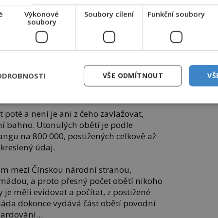
a vlády. Povodňová vlna zatím přemění
é
Výkonové
Soubory cílení
Funkční soubory
soubory
a duše.
Duplikace genomu u
 i
rostlin: Skrytá
ti
genetická zátěž i
evoluční výhoda
ODROBNOSTI
VŠE ODMÍTNOUT
VŠ
epochalnisvet.cz
t poté a není je ani z čeho zavlažovat,
ní bahno. Utonulých obětí je podle
angu na 800 000, postižených celkově až
zkreslený údaj.
kám mezi Čínskou národní stranou,
mádou, a proto přesný počet obětí nikoho
y je měli evidovat a počítat, z postižené
Vláda dokonce vydává část obětí povodní
bardování…