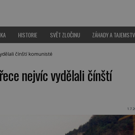
IKA
HISTORIE
SVĚT ZLOČINU
ZÁHADY A TAJEMSTV
dělali čínští komunisté
ece nejvíc vydělali čínští
1.7.