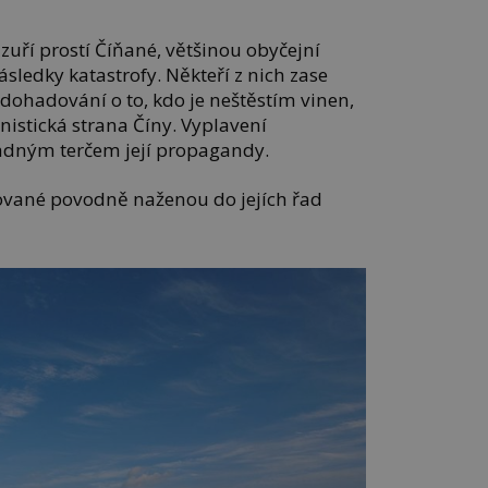
uří prostí Číňané, většinou obyčejní
 následky katastrofy. Někteří z nich zase
Z dohadování o to, kdo je neštěstím vinen,
istická strana Číny. Vyplavení
nadným terčem její propagandy.
ované povodně naženou do jejích řad