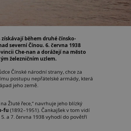
8 získávají během druhé čínsko-
nad severní Čínou. 6. června 1938
ovincii Che-nan a dorážejí na město
itým železničním uzlem.
dce Čínské národní strany, chce za
šímu postupu nepřátelské armády, která
západ jeho země.
na Žluté řece,“ navrhuje jeho blízký
o-fu
(1892–1951). Čankajšek v tom vidí
 5. a 7. června 1938 vyhodí do povětří