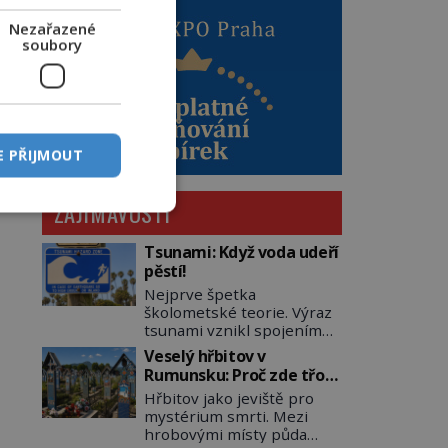
Nezařazené
soubory
E PŘIJMOUT
ZAJÍMAVOSTI
Tsunami: Když voda udeří
pěstí!
Nejprve špetka
školometské teorie. Výraz
tsunami vznikl spojením
japonských slov tsu
Veselý hřbitov v
(přístav) a nami (vlna).
Rumunsku: Proč zde třou
Jedná se o dlouhou vlnu,
pohřební plačky bídu s
Hřbitov jako jeviště pro
která je na volném moři
nouzí?
mystérium smrti. Mezi
takřka nepostřehnutelná.
hrobovými místy půda
Ačkoli je vlnová délka