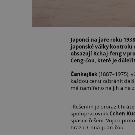
Japonci na jaře roku 193
japonské války kontrolu 
obsazují Kchaj-feng v pr
Čeng-čou, které je důlež
Čankajšek
(1887–1975), vů
každou cenu zabránit dal
má namířeno na jih a na 
„Řešením je prorazit hráze 
spolupracovník
Čchen Ku
spásné řešení. Vojáci proto
hráz u Chua-jüan-čou.