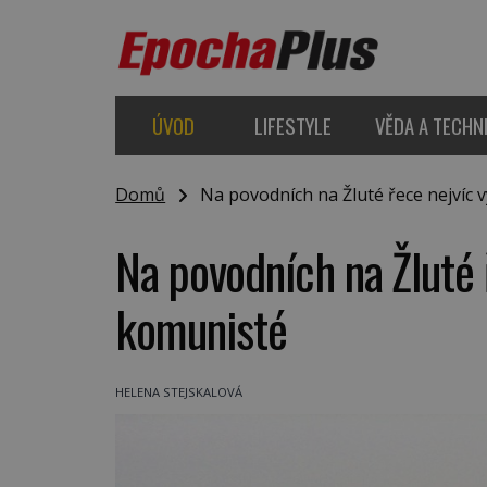
ÚVOD
LIFESTYLE
VĚDA A TECHN
Domů
Na povodních na Žluté řece nejvíc vy
Na povodních na Žluté ř
komunisté
HELENA STEJSKALOVÁ