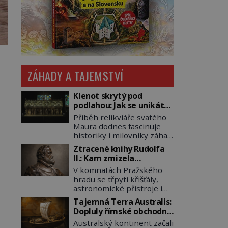
ZÁHADY A TAJEMSTVÍ
Klenot skrytý pod
podlahou: Jak se unikátní
románský poklad dostal
Příběh relikviáře svatého
do zapadlého Bečova?
Maura dodnes fascinuje
historiky i milovníky záhad
po celém světě. Tato
Ztracené knihy Rudolfa
románská zlatnická
II.: Kam zmizela
památka ze 13. století je
nejzáhadnější knihovna
V komnatách Pražského
po českých korunovačních
Evropy?
hradu se třpytí křišťály,
klenotech druhým
astronomické přístroje i
nejcennějším movitým
podivné alchymistické
majetkem v České
Tajemná Terra Australis:
rukopisy. Císař Rudolf II.
republice. Přestože byl
Dopluly římské obchodní
shromažďuje vše, co
klenot v roce 1985 po
lodě až do Austrálie?
Australský kontinent začali
souvisí s tajemstvím
dramatickém pátrání