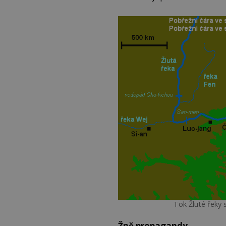
Tok Žluté řeky s
Žně propagandy