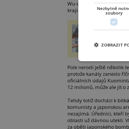
Wu-chanu, dočasného sídl
Nezbytně nutn
krajinu k nepoznání.
soubory
Transplantace 
Přenesly orgány
kousek osobnos
dárce?
ZOBRAZIT P
enigmaplus.cz
Pole nerodí ještě několik le
protože kanály zaneslo říč
oficiálních údajů Kuomint
12 milionů, může ale jít o 
Tehdy totiž dochází k bit
komunisty a japonskou ar
nezajímá. Úředníci, kteří b
oblasti už dávnou utekli. 
za oběti japonského bom