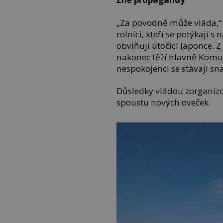
„Za povodně může vláda,“ z
rolníci, kteří se potýkají s
obviňují útočící Japonce. 
nakonec těží hlavně Komun
nespokojenci se stávají s
Důsledky vládou zorganiz
spoustu nových oveček.