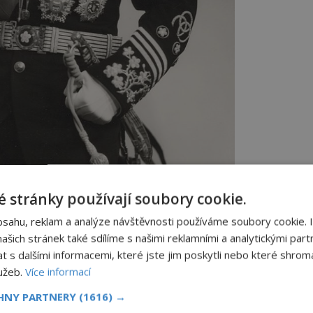
 stránky používají soubory cookie.
nkajšek přikáže vyhodit přehradní hráz do povětří.
bsahu, reklam a analýze návštěvnosti používáme soubory cookie. 
šich stránek také sdílíme s našimi reklamními a analytickými partn
s dalšími informacemi, které jste jim poskytli nebo které shromá
lužeb.
Více informací
ích Che-nan, Ťiang-su a An-chuej. Zaplaví
km2. Povodeň řízená vládou splní svůj
CHNY PARTNERY
(1616) →
í obsadit Čeng-čou, ale proniknou do