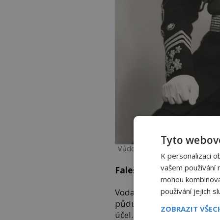
Tyto webové
Vůdce Čínské národní strany Ča
K personalizaci o
vašem používání na
Falešné oběti
mohou kombinovat 
používání jejich s
Voda se rozlije v provinci
půdu o rozloze asi 54 000 
ZOBRAZIT VŠE
účel. Japoncům se nepodař