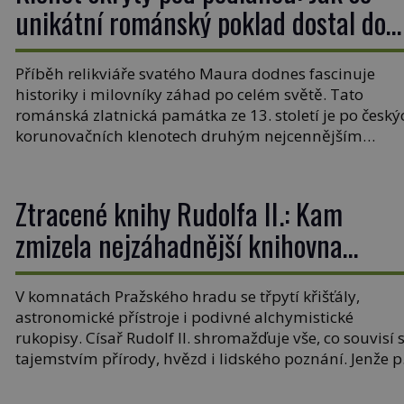
unikátní románský poklad dostal do
zapadlého Bečova?
Příběh relikviáře svatého Maura dodnes fascinuje
historiky i milovníky záhad po celém světě. Tato
románská zlatnická památka ze 13. století je po český
korunovačních klenotech druhým nejcennějším
movitým majetkem v České republice. Přestože byl
klenot v roce 1985 po dramatickém pátrání
kriminalistů úspěšně nalezen, jeho minulost stále
Ztracené knihy Rudolfa II.: Kam
obestírá hustá mlha. Otázky, jak přesně se tato […]
zmizela nejzáhadnější knihovna
Evropy?
V komnatách Pražského hradu se třpytí křišťály,
astronomické přístroje i podivné alchymistické
rukopisy. Císař Rudolf II. shromažďuje vše, co souvisí 
tajemstvím přírody, hvězd i lidského poznání. Jenže 
jeho smrti se jeho slavné sbírky začínají rozpadat a čá
z nich mizí navždy. Kdo odnesl nejvzácnější knihy? A