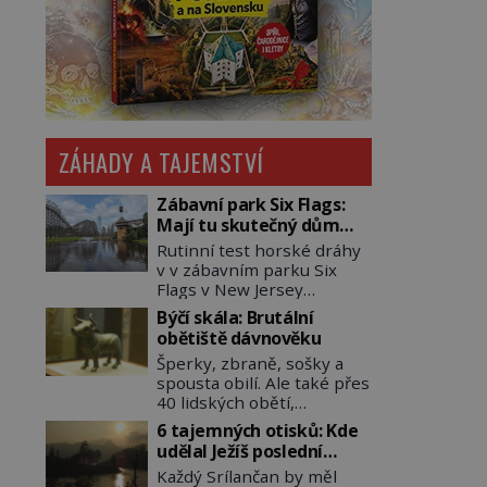
ZÁHADY A TAJEMSTVÍ
Zábavní park Six Flags:
Mají tu skutečný dům
hrůzy!
Rutinní test horské dráhy
v v zábavním parku Six
Flags v New Jersey
dopadne 16. srpna 1981
Býčí skála: Brutální
katastrofou. 20letý technik
obětiště dávnověku
Scott Tyler se zřítí na zem!
Šperky, zbraně, sošky a
Zranění jsou neslučitelná
spousta obilí. Ale také přes
se životem. „Nepoužil
40 lidských obětí,
bezpečnostní zábranu,“
převážně dívek, z nichž
osvětlí smrtelnou nehodu
6 tajemných otisků: Kde
některým rozetnou hlavu
tiskový mluvčí parku a
udělal Ježíš poslední
a useknou končetiny. To je
vyšetřovatelé mu dávají za
pozemský krok?
Každý Srílančan by měl
slavný halštatský pohřeb.
pravdu: „Atrakce je v