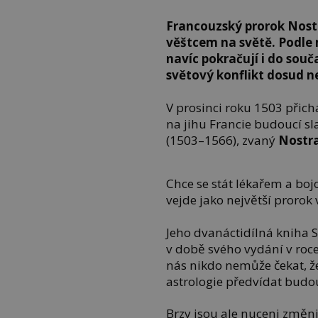
Francouzský prorok Nos
věštcem na světě. Podle 
navíc pokračují i do souč
světový konflikt dosud 
V prosinci roku 1503 přich
na jihu Francie budoucí s
(1503–1566), zvaný
Nostr
Chce se stát lékařem a bo
vejde jako největší prorok
Jeho dvanáctidílná kniha St
v době svého vydání v roce
nás nikdo nemůže čekat, ž
astrologie předvídat budouc
Brzy jsou ale nuceni změnit