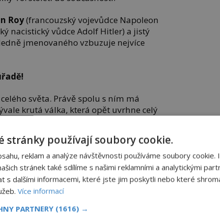
n Roy
(francouzský vojevůdce Napoleon
 nacistický vůdce Adolf Hitler) a jistý
osledně jmenovaného vzbuzuje nejvíce
úřadě!
 celého světa. Právě spolu s ním má
ývale krutá válka, která opět uvrhne celý
tu plného „hladu a žízně“.
 stránky používají soubory cookie.
ládá, že oním tajemným mužem měl být
usajn
(1937–2006) nebo saúdskoarabský
bsahu, reklam a analýze návštěvnosti používáme soubory cookie. 
(1957–2011). Smrtí ani jednoho z nich
šich stránek také sdílíme s našimi reklamními a analytickými partn
ačala. Badatelé proto hledají jinde.
s dalšími informacemi, které jste jim poskytli nebo které shromá
lužeb.
Více informací
ec shodne na překvapivém kandidátovi:
CHNY PARTNERY
(1616) →
zidentovi
Baracku Obamovi
(*1961)!