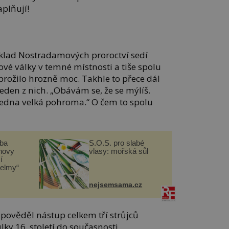
aplňují!
klad Nostradamových proroctví sedí
ové války v temné místnosti a tiše spolu
 prožilo hrozně moc. Takhle to přece dál
eden z nich. „Obávám se, že se mýlíš.
 jedna velká pohroma.“ O čem to spolu
čba
S.O.S. pro slabé
novy
vlasy: mořská sůl
í
helmy“
nejsemsama.cz
ověděl nástup celkem tří strůjců
lky 16. století do současnosti.