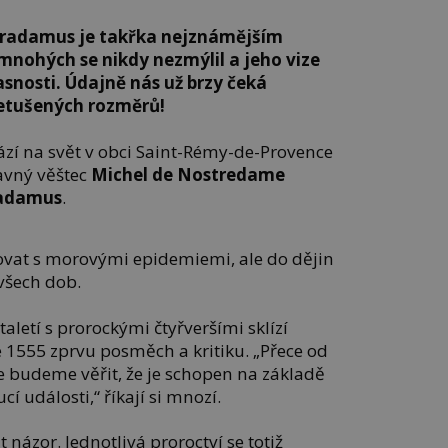
tradamus je takřka nejznámějším
mnohých se nikdy nezmýlil a jeho vize
asnosti. Údajně nás už brzy čeká
netušených rozměrů!
ází na svět v obci Saint-Rémy-de-Provence
lavný věštec
Michel de Nostredame
adamus
.
jovat s morovými epidemiemi, ale do dějin
 všech dob.
aletí s prorockými čtyřveršími sklízí
 1555 zprvu posměch a kritiku. „Přece od
e budeme věřit, že je schopen na základě
í události,“ říkají si mnozí.
 názor. Jednotlivá proroctví se totiž