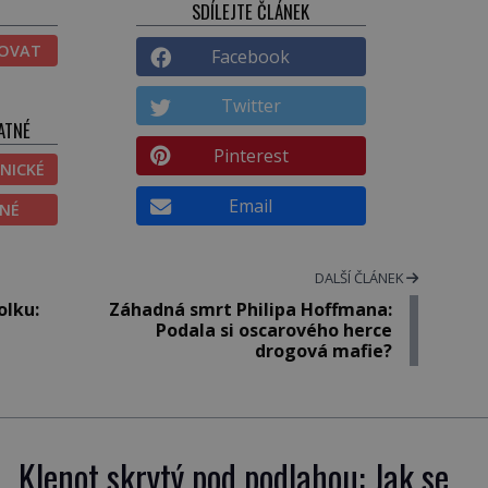
SDÍLEJTE ČLÁNEK
TOVAT
Facebook
Twitter
ATNÉ
Pinterest
NICKÉ
Email
ĚNÉ
DALŠÍ ČLÁNEK
olku:
Záhadná smrt Philipa Hoffmana:
Podala si oscarového herce
drogová mafie?
Klenot skrytý pod podlahou: Jak se