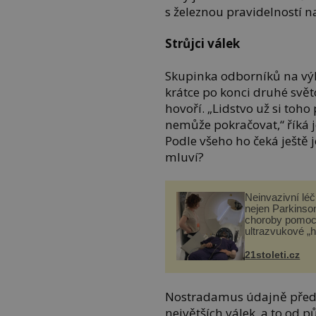
s železnou pravidelností n
Strůjci válek
Skupinka odborníků na vý
krátce po konci druhé svět
hovoří. „Lidstvo už si toho
nemůže pokračovat,“ říká j
Podle všeho ho čeká ještě
mluví?
Neinvazivní lé
nejen Parkinso
choroby pomoc
ultrazvukové „
21stoleti.cz
Nostradamus údajně předp
největších válek, a to od pů