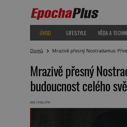
ÚVOD
LIFESTYLE
VĚDA A TECHN
Domů
Mrazivě přesný Nostradamus: Předp
Mrazivě přesný Nostr
budoucnost celého sv
JAN CHALUPA