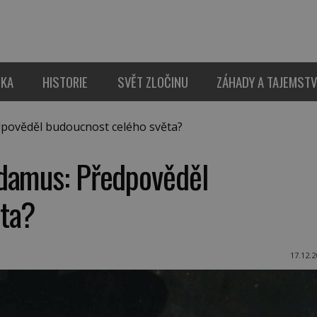
IKA
HISTORIE
SVĚT ZLOČINU
ZÁHADY A TAJEMSTV
ověděl budoucnost celého světa?
adamus: Předpověděl
ěta?
17.12.2