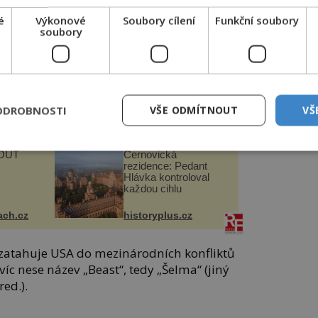
naplňuje všechny předpoklady stát se
é
Výkonové
Soubory cílení
Funkční soubory
soubory
lidští
Utržený kus skály se
řed
zastavil těsně před
mohl
kostelem! Ochránila
u
ho boží síla?
ODROBNOSTI
VŠE ODMÍTNOUT
VŠ
enigmaplus.cz
OUŤ
Černovická
rezidence: Pedant
Hlávka kontroloval
každou cihlu
ach.cz
historyplus.cz
e zatahuje USA do mezinárodních konfliktů
íc nese název „Beast“, tedy „Šelma“ (jiný
red.).