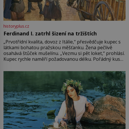
historyplus.cz
Ferdinand I. zatrhl šizení na tržištích
„Prvotřídní kvalita, dovoz z Itálie,“ přesvědčuje kupec s
látkami bohatou pražskou měšťanku. Žena pečlivě
osahává štůček mušelínu. „Vezmu si pět loket,“ prohlásí.
Kupec rychle naměří požadovanou délku. Pořádný kus
mu přitom zůstane za prsty… „Na šaty ho bude málo,
milostpaní. Stačí jenom na sukni,“ zhodnotí švadlena
množství růžového mušelínu. „Ošidili vás, podívejte.“
Vezme do ruky dřevěnou