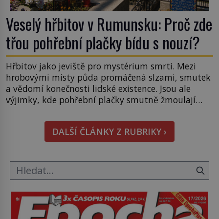
Veselý hřbitov v Rumunsku: Proč zde
třou pohřební plačky bídu s nouzí?
Hřbitov jako jeviště pro mystérium smrti. Mezi
hrobovými místy půda promáčená slzami, smutek
a vědomí konečnosti lidské existence. Jsou ale
výjimky, kde pohřební plačky smutně žmoulají
kapesníky nikoli při smutečním obřadu, ale při
pohledu na výši vyměřené podpory
DALŠÍ ČLÁNKY Z RUBRIKY ›
v nezaměstnanosti. Kam vás pozveme? Unikátní
hřbitov, který si vysloužil název „Veselý“, najdeme
v rumunské vesnici Sapanta, nedaleko hranic […]