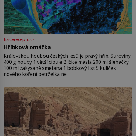
tisicereceptu.cz
Hříbková omáčka
Královskou houbou českých lesů je pravý hřib. Suroviny
400 g houby 1 větší cibule 2 lžíce másla 200 ml šlehačky
100 ml zakysané smetana 1 bobkový list 5 kuliček
nového koření petrželka ne