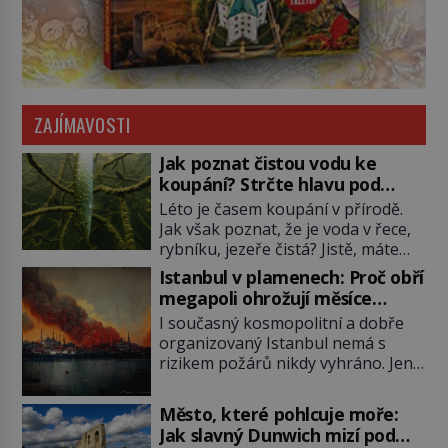
ZAJÍMAVOSTI
Jak poznat čistou vodu ke
koupání? Strčte hlavu pod
hladinu!
Léto je časem koupání v přírodě.
Jak však poznat, že je voda v řece,
rybníku, jezeře čistá? Jistě, máte
možnost využít informace
Istanbul v plamenech: Proč obří
hygieniků či podrobit křížovému
megapoli ohrožují měsíce
výslechu provozovatele přírodního
smaženého lilku?
I současný kosmopolitní a dobře
koupaliště. Existuje ale ještě jiná
organizovaný Istanbul nemá s
alternativa. Jaká? Podívat se pod
rizikem požárů nikdy vyhráno. Jen
hladinu a zjistit, kdo si onu
těžko si tak člověk dokáže
konkrétní vodní lokalitu oblíbil už
představit, jaká požární rizika
dávno před vámi. Říká se jim
Město, které pohlcuje moře:
skrýval Istanbul časů minulých. Jak
bioindikátory […]
Jak slavný Dunwich mizí pod
čelilo město v minulosti potenciální