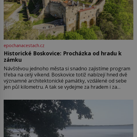
epochanacestach.cz
Historické Boskovice: Procházka od hradu k
zámku
Návštěvou jednoho města si snadno zajistíme program
třeba na celý víkend. Boskovice totiž nabízejí hned dvě
významné architektonické památky, vzdálené od sebe
jen půl kilometru. A tak se vydejme za hradem i za
zámkem do krásné jihomoravské krajiny. Trhová osada
Boskovice na okraji Drahanské vrchoviny vznikla někdy
ve13. století, a už v roce 1313 kronikáři zaznamenali