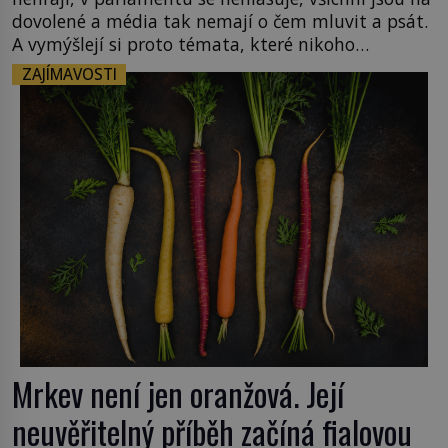
dovolené a média tak nemají o čem mluvit a psát.
A vymýšlejí si proto témata, které nikoho
nezajímají. Proč je však ona letní doba spojovaná
ZAJÍMAVOSTI
zrovna s okurkami? Okurkovou sezónu známe už
od poloviny 19. století, ovšem jako Češi […]
Mrkev není jen oranžová. Její
neuvěřitelný příběh začíná fialovou