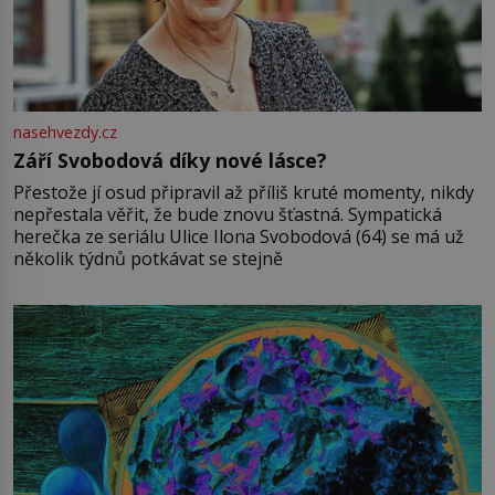
nasehvezdy.cz
Září Svobodová díky nové lásce?
Přestože jí osud připravil až příliš kruté momenty, nikdy
nepřestala věřit, že bude znovu šťastná. Sympatická
herečka ze seriálu Ulice Ilona Svobodová (64) se má už
několik týdnů potkávat se stejně