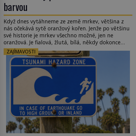
barvou
Když dnes vytáhneme ze země mrkev, většina z
nás očekává sytě oranžový kořen. Jenže po většinu
své historie je mrkev všechno možné, jen ne
oranžová. Je fialová, žlutá, bílá, někdy dokonce
téměř černá. Až díky stovkám let pečlivého
ZAJÍMAVOSTI
šlechtění se z ní stává zelenina, bez které si českou
zahradu ani nedokážeme představit. Její příběh je
[…]