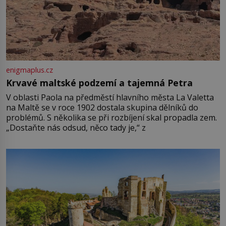
enigmaplus.cz
Krvavé maltské podzemí a tajemná Petra
V oblasti Paola na předměstí hlavního města La Valetta
na Maltě se v roce 1902 dostala skupina dělníků do
problémů. S několika se při rozbíjení skal propadla zem.
„Dostaňte nás odsud, něco tady je,“ z