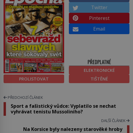
Twitter
Pinterest
Email
PŘEDPLATNÉ
ELEKTRONICKÉ
PROLISTOVAT
TIŠTĚNÉ
PŘEDCHOZÍ ČLÁNEK
Sport a fašistický vůdce: Vyplatilo se nechat
vyhrávat tenistu Mussoliniho?
DALŠÍ ČLÁNEK
Na Korsice byly nalezeny starověké hroby