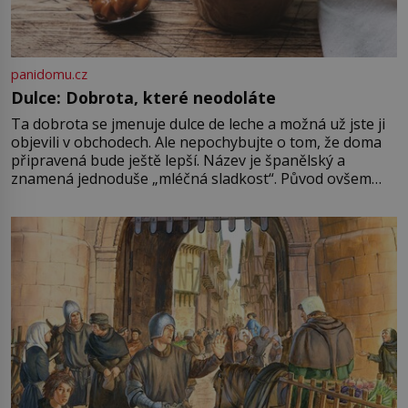
panidomu.cz
Dulce: Dobrota, které neodoláte
Ta dobrota se jmenuje dulce de leche a možná už jste ji
objevili v obchodech. Ale nepochybujte o tom, že doma
připravená bude ještě lepší. Název je španělský a
znamená jednoduše „mléčná sladkost“. Původ ovšem
není úplně jednoznačný, o autorství této receptury se
pře hned několik latinskoamerických zemí a k tomu
Francie, kde se traduje,