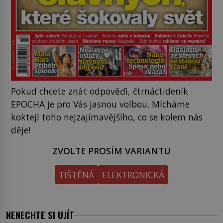
Pokud chcete znát odpověďi, čtrnáctideník
EPOCHA je pro Vás jasnou volbou. Mícháme
koktejl toho nejzajímavějšího, co se kolem nás
děje!
ZVOLTE PROSÍM VARIANTU
TIŠTĚNÁ
ELEKTRONICKÁ
NENECHTE SI UJÍT