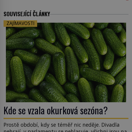
SOUVISEJÍCÍ ČLÁNKY
ZAJÍMAVOSTI
Kde se vzala okurková sezóna?
Prostě období, kdy se téměř nic neděje. Divadla
nehrají, v parlamentu se nehlasuje, všichni jsou na