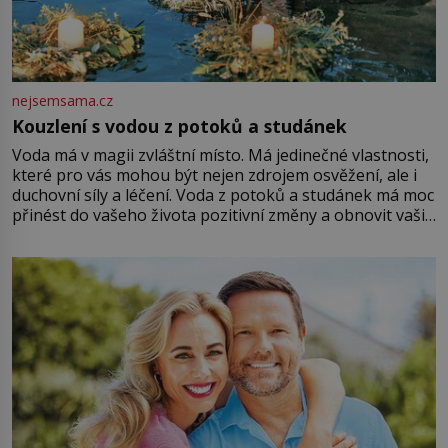
nejsemsama.cz
Kouzlení s vodou z potoků a studánek
Voda má v magii zvláštní místo. Má jedinečné vlastnosti,
které pro vás mohou být nejen zdrojem osvěžení, ale i
duchovní síly a léčení. Voda z potoků a studánek má moc
přinést do vašeho života pozitivní změny a obnovit vaši
energii. Využitím těchto přírodních zdrojů v magii
můžete obohatit své rituály a přinést do svého života
větší harmonii a klid. Je důležité