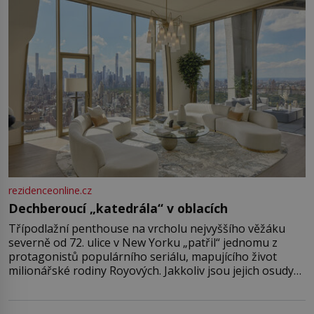
rezidenceonline.cz
Dechberoucí „katedrála“ v oblacích
Třípodlažní penthouse na vrcholu nejvyššího věžáku
severně od 72. ulice v New Yorku „patřil“ jednomu z
protagonistů populárního seriálu, mapujícího život
milionářské rodiny Royových. Jakkoliv jsou jejich osudy
fiktivní, nemovitosti, v nichž „žijí“, jsou velmi reálné.
Ohromující luxusní byt s pěti ložnicemi, čtyřmi
koupelnami a výhledem na Husdon Yards je přitom