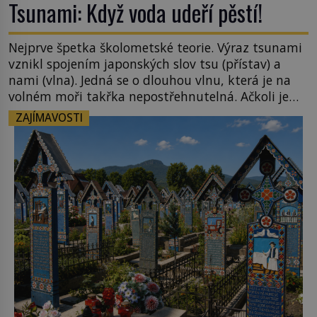
Tsunami: Když voda udeří pěstí!
Nejprve špetka školometské teorie. Výraz tsunami
vznikl spojením japonských slov tsu (přístav) a
nami (vlna). Jedná se o dlouhou vlnu, která je na
volném moři takřka nepostřehnutelná. Ačkoli je
vlnová délka tsunami i 300 kilometrů, výška vlny
ZAJÍMAVOSTI
na volném moři je maximálně 1,5 metru. Máme se
podobné obří vlny obávat i v Evropě? Vznik
tsunami si […]