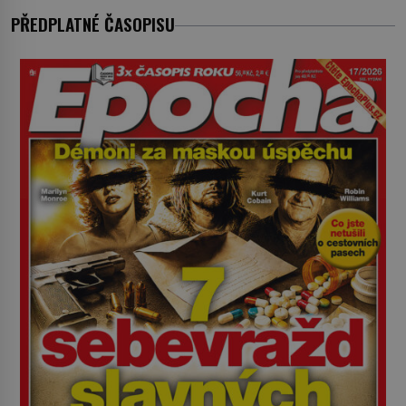
jenom jednou z nemovitostí
PŘEDPLATNÉ ČASOPISU