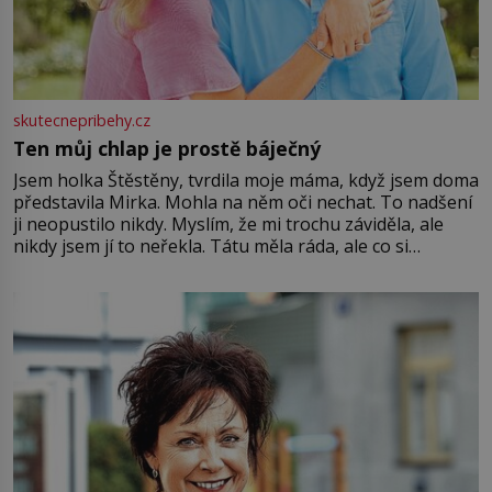
skutecnepribehy.cz
Ten můj chlap je prostě báječný
Jsem holka Štěstěny, tvrdila moje máma, když jsem doma
představila Mirka. Mohla na něm oči nechat. To nadšení
ji neopustilo nikdy. Myslím, že mi trochu záviděla, ale
nikdy jsem jí to neřekla. Tátu měla ráda, ale co si
pamatuji, tak jsme s Mirkem byli zamilovaní mnohem víc.
Jsme spolu moc rádi Tehdy byla jiná doba, když