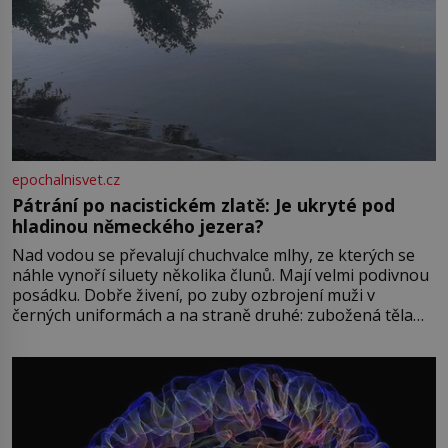
epochalnisvet.cz
Pátrání po nacistickém zlatě: Je ukryté pod
hladinou německého jezera?
Nad vodou se převalují chuchvalce mlhy, ze kterých se
náhle vynoří siluety několika člunů. Mají velmi podivnou
posádku. Dobře živení, po zuby ozbrojení muži v
černých uniformách a na straně druhé: zubožená těla
oblečená v chatrných vězeňských hadrech. Co tato
přízračná scéna znamená? Je jaro roku 1945, druhá
světová válka se chýlí ke konci. Jezero Stolpsee