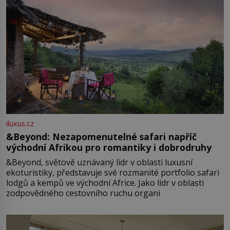
iluxus.cz
&Beyond: Nezapomenutelné safari napříč
východní Afrikou pro romantiky i dobrodruhy
&Beyond, světově uznávaný lídr v oblasti luxusní
ekoturistiky, představuje své rozmanité portfolio safari
lodgů a kempů ve východní Africe. Jako lídr v oblasti
zodpovědného cestovního ruchu organi