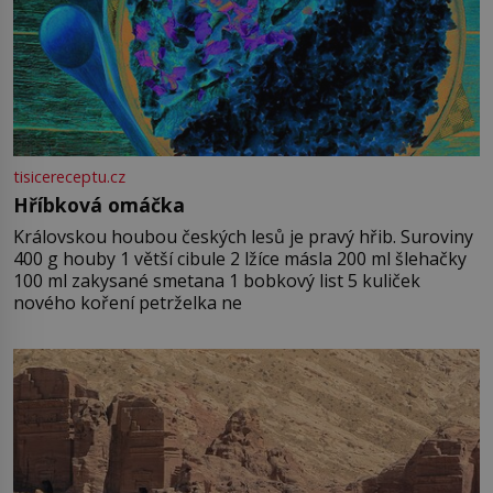
tisicereceptu.cz
Hříbková omáčka
Královskou houbou českých lesů je pravý hřib. Suroviny
400 g houby 1 větší cibule 2 lžíce másla 200 ml šlehačky
100 ml zakysané smetana 1 bobkový list 5 kuliček
nového koření petrželka ne