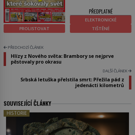
PŘEDPLATNÉ
ELEKTRONICKÉ
PROLISTOVAT
TIŠTĚNÉ
PŘEDCHOZÍ ČLÁNEK
Hlízy z Nového světa: Brambory se nejprve
pěstovaly pro okrasu
DALŠÍ ČLÁNEK
Srbská letuška přelstila smrt: Přežila pád z
jedenácti kilometrů
SOUVISEJÍCÍ ČLÁNKY
HISTORIE