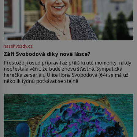
nasehvezdy.cz
Září Svobodová díky nové lásce?
Přestože jí osud připravil až příliš kruté momenty, nikdy
nepřestala věřit, že bude znovu šťastná. Sympatická
herečka ze seriálu Ulice Ilona Svobodová (64) se má už
několik týdnů potkávat se stejně