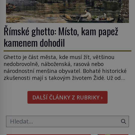
Římské ghetto: Místo, kam papež
kamenem dohodil
Ghetto je část města, kde musí žít, většinou
nedobrovolně, náboženská, rasová nebo
národnostní menšina obyvatel. Bohaté historické
zkušenosti mají s takovým životem Židé. Už od
středověku jsou totiž v každou chvíli nuceni v
nějakém žít. Mezi ty nejslavnější patří i římské
DALŠÍ ČLÁNKY Z RUBRIKY ›
ghetto založené v roce 1555. Pokud jde o vztah
k Židům, nemá se Řím čím chlubit. […]