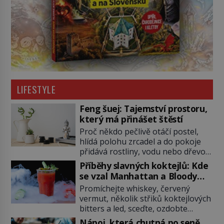
LIFESTYLE
Feng šuej: Tajemství prostoru,
který má přinášet štěstí
Proč někdo pečlivě otáčí postel,
hlídá polohu zrcadel a do pokoje
přidává rostliny, vodu nebo dřevo?
Feng šuej tvrdí, že domov není jen
Příběhy slavných koktejlů: Kde
soubor zdí a nábytku. Je to prostor,
se vzal Manhattan a Bloody
kterým proudí energie čchi a jeho
Mary?
Promíchejte whiskey, červený
uspořádání může ovlivňovat, jak se
vermut, několik střiků koktejlových
v něm člověk cítí. Feng šuej má
bitters a led, sceďte, ozdobte
kořeny ve staré Číně a jeho historie
koktejlovou třešinkou a tadá…
[…]
Nápoj, která chutná po seně.