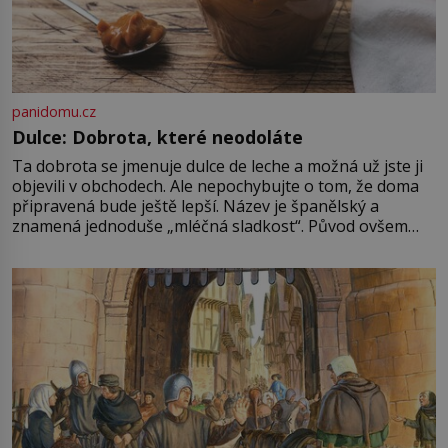
panidomu.cz
Dulce: Dobrota, které neodoláte
Ta dobrota se jmenuje dulce de leche a možná už jste ji
objevili v obchodech. Ale nepochybujte o tom, že doma
připravená bude ještě lepší. Název je španělský a
znamená jednoduše „mléčná sladkost“. Původ ovšem
není úplně jednoznačný, o autorství této receptury se
pře hned několik latinskoamerických zemí a k tomu
Francie, kde se traduje,