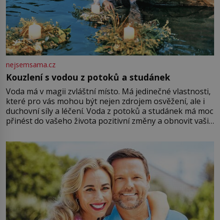
nejsemsama.cz
Kouzlení s vodou z potoků a studánek
Voda má v magii zvláštní místo. Má jedinečné vlastnosti,
které pro vás mohou být nejen zdrojem osvěžení, ale i
duchovní síly a léčení. Voda z potoků a studánek má moc
přinést do vašeho života pozitivní změny a obnovit vaši
energii. Využitím těchto přírodních zdrojů v magii
můžete obohatit své rituály a přinést do svého života
větší harmonii a klid. Je důležité