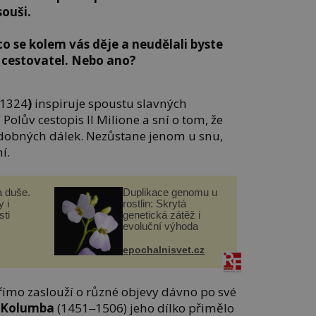
ouši.
o se kolem vás děje a neudělali byste
 cestovatel. Nebo ano?
1324
)
inspiruje spoustu slavných
 Polův cestopis Il Milione a sní o tom, že
dobných dálek. Nezůstane jenom u snu,
í.
a duše.
Duplikace genomu u
 i
rostlin: Skrytá
ti
genetická zátěž i
evoluční výhoda
epochalnisvet.cz
římo zaslouží o různé objevy dávno po své
 Kolumba
(1451‒1506) jeho dílko přimělo