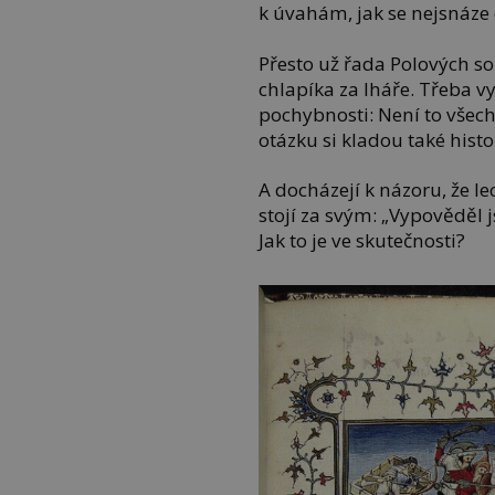
k úvahám, jak se nejsnáze 
Přesto už řada Polových s
chlapíka za lháře. Třeba v
pochybnosti: Není to vše
otázku si kladou také histo
A docházejí k názoru, že l
stojí za svým: „Vypověděl j
Jak to je ve skutečnosti?