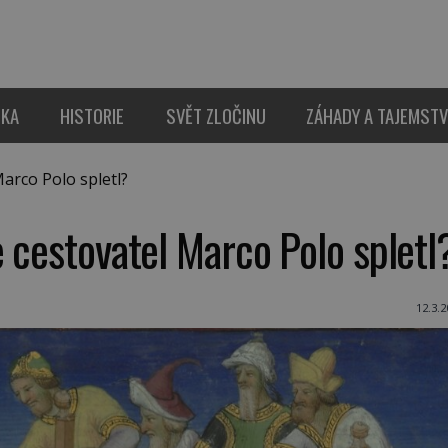
IKA
HISTORIE
SVĚT ZLOČINU
ZÁHADY A TAJEMSTV
arco Polo spletl?
 cestovatel Marco Polo spletl
12.3.2