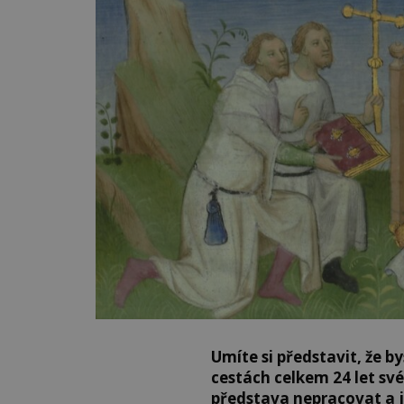
Umíte si představit, že b
cestách celkem 24 let sv
představa nepracovat a j