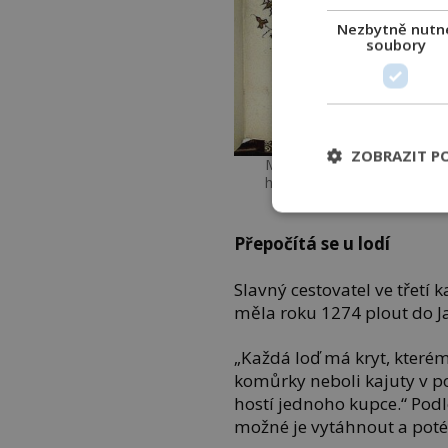
Nezbytně nutn
soubory
ZOBRAZIT P
Milion, pařížský iluminovan
https://gallica.bnf.fr/ark:
Co
Přepočítá se u lodí
Slavný cestovatel ve třetí 
měla roku 1274 plout do J
„Každá loď má kryt, kterém
komůrky neboli kajuty v po
hostí jednoho kupce.“ Podle
možné je vytáhnout a poté 