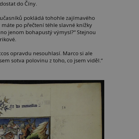
dostat do Číny.
oučasníků pokládá tohohle zajímavého
y máte po přečtení téhle slavné knížky
chno jenom bohapustý výmysl?“ Stejnou
rikové.
eccos opravdu nesouhlasí. Marco si ale
sem sotva polovinu z toho, co jsem viděl.“