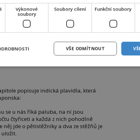
é
Výkonové
Soubory cílení
Funkční soubory
soubory
ODROBNOSTI
VŠE ODMÍTNOUT
VŠ
ý rukopis slavného cestopisu Marca Pola. FOTO
/12148/btv1b52000858n/f123.item.zoom /Creative
mmons/Public Domain
kapitole popisuje indická plavidla, která
aponska:
u se u nás říká paluba, na ní jsou
čtu čtyřiceti a každá z nich pohodlně
 něj jde o pětistěžníky a dva ze stěžňů je
uložit.