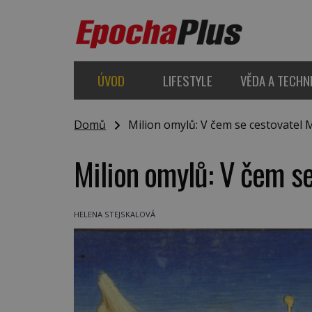
ÚVOD
LIFESTYLE
VĚDA A TECHN
Domů
Milion omylů: V čem se cestovatel M
Milion omylů: V čem se
HELENA STEJSKALOVÁ