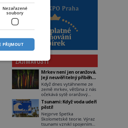
Nezařazené
soubory
E PŘIJMOUT
ZAJÍMAVOSTI
Mrkev není jen oranžová.
Její neuvěřitelný příběh
začíná fialovou barvou
Když dnes vytáhneme ze
země mrkev, většina z nás
očekává sytě oranžový
kořen. Jenže po většinu
Tsunami: Když voda udeří
své historie je mrkev
pěstí!
všechno možné, jen ne
Nejprve špetka
oranžová. Je fialová, žlutá,
školometské teorie. Výraz
bílá, někdy dokonce téměř
tsunami vznikl spojením
černá. Až díky stovkám let