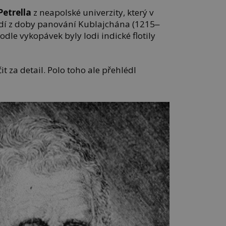
Petrella
z neapolské univerzity, který v
dí z doby panování Kublajchána (1215‒
odle vykopávek byly lodi indické flotily
t za detail. Polo toho ale přehlédl