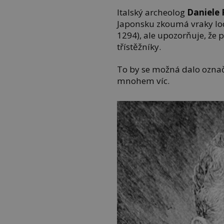
Italský archeolog
Daniele 
Japonsku zkoumá vraky lo
1294), ale upozorňuje, že p
třístěžníky.
To by se možná dalo označi
mnohem víc.