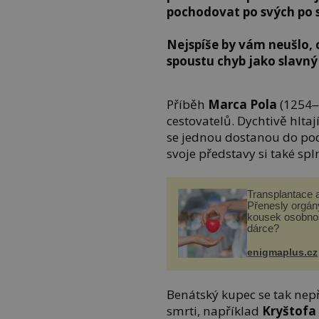
pochodovat po svých po s
Nejspíše by vám neušlo, c
spoustu chyb jako slavný
Příběh
Marca Pola
(1254‒
cestovatelů. Dychtivě hltají
se jednou dostanou do po
svoje představy si také spln
Transplantace 
Přenesly orgány
kousek osobnos
dárce?
enigmaplus.cz
Benátský kupec se tak nep
smrti, například
Kryštofa