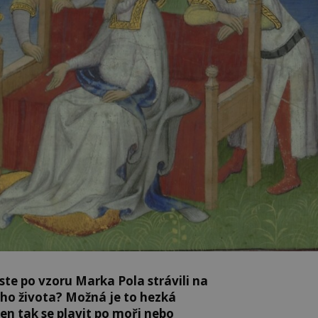
yste po vzoru Marka Pola strávili na
ého života? Možná je to hezká
en tak se plavit po moři nebo