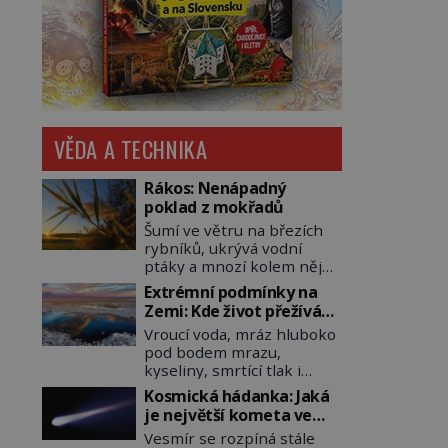
VĚDA A TECHNIKA
Rákos: Nenápadný
poklad z mokřadů
Šumí ve větru na březích
rybníků, ukrývá vodní
ptáky a mnozí kolem něj
procházejí bez povšimnutí.
Extrémní podmínky na
Přesto právě rákos
Zemi: Kde život přežívá
pomáhal stavět domy,
navzdory všemu
Vroucí voda, mráz hluboko
vyrábět lodě, zapisovat
pod bodem mrazu,
první texty a inspiroval
kyseliny, smrtící tlak i
řadu pověstí. Tato
pouště, kde celé roky
skromná, ale užitečná
Kosmická hádanka: Jaká
nespadne jediná kapka
rostlina provází člověka už
je největší kometa ve
deště. Na první pohled
tisíce let. Většina lidí vnímá
známém vesmíru?
Vesmír se rozpíná stále
místa, kde nemůže
rákos jen jako obyčejnou