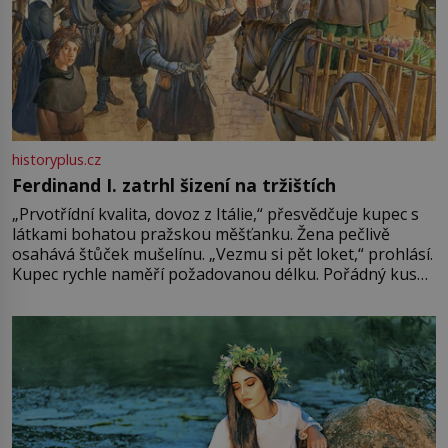
historyplus.cz
Ferdinand I. zatrhl šizení na tržištích
„Prvotřídní kvalita, dovoz z Itálie,“ přesvědčuje kupec s
látkami bohatou pražskou měšťanku. Žena pečlivě
osahává štůček mušelínu. „Vezmu si pět loket,“ prohlásí.
Kupec rychle naměří požadovanou délku. Pořádný kus
mu přitom zůstane za prsty… „Na šaty ho bude málo,
milostpaní. Stačí jenom na sukni,“ zhodnotí švadlena
množství růžového mušelínu. „Ošidili vás, podívejte.“
Vezme do ruky dřevěnou