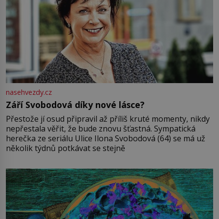
nasehvezdy.cz
Září Svobodová díky nové lásce?
Přestože jí osud připravil až příliš kruté momenty, nikdy
nepřestala věřit, že bude znovu šťastná. Sympatická
herečka ze seriálu Ulice Ilona Svobodová (64) se má už
několik týdnů potkávat se stejně