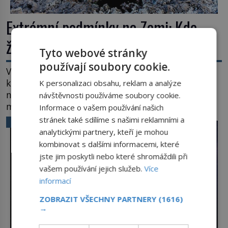
Extrémní podmínky na Zemi: Kde
život přežívá navzdory všemu
Tyto webové stránky
používají soubory cookie.
Vroucí voda, mráz hluboko pod bodem mrazu,
kyseliny, smrtící tlak i pouště, kde celé roky
K personalizaci obsahu, reklam a analýze
nespadne jediná kapka deště. Na první pohled
návštěvnosti používáme soubory cookie.
místa, kde nemůže existovat vůbec nic. Přesto
Informace o vašem používání našich
právě tady vědci objevují organismy, které
stránek také sdílíme s našimi reklamními a
VĚDA A TECHNIKA
posouvají hranice života. Každý nový nález mění
analytickými partnery, kteří je mohou
naše představy o tom, co všechno dokáže příroda a
kombinovat s dalšími informacemi, které
napovídá, kde bychom jednou […]
jste jim poskytli nebo které shromáždili při
vašem používání jejich služeb.
Více
informací
ZOBRAZIT VŠECHNY PARTNERY
(1616)
→