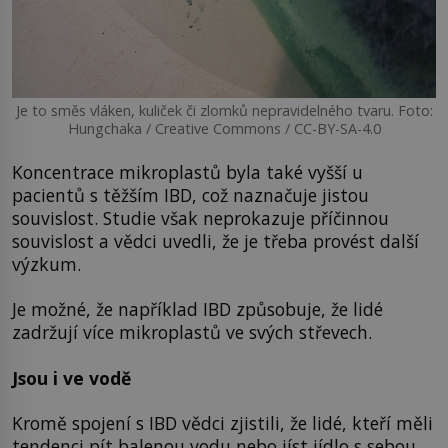
Je to směs vláken, kuliček či zlomků nepravidelného tvaru. Foto:
Hungchaka / Creative Commons / CC-BY-SA-4.0
Koncentrace mikroplastů byla také vyšší u
pacientů s těžším IBD, což naznačuje jistou
souvislost. Studie však neprokazuje příčinnou
souvislost a vědci uvedli, že je třeba provést další
výzkum.
Je možné, že například IBD způsobuje, že lidé
zadržují více mikroplastů ve svých střevech.
Jsou i ve vodě
Kromě spojení s IBD vědci zjistili, že lidé, kteří měli
tendenci pít balenou vodu nebo jíst jídlo s sebou,