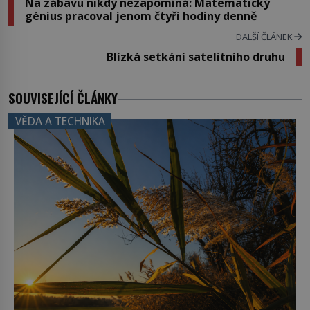
Na zábavu nikdy nezapomíná: Matematický
génius pracoval jenom čtyři hodiny denně
DALŠÍ ČLÁNEK
Blízká setkání satelitního druhu
SOUVISEJÍCÍ ČLÁNKY
VĚDA A TECHNIKA