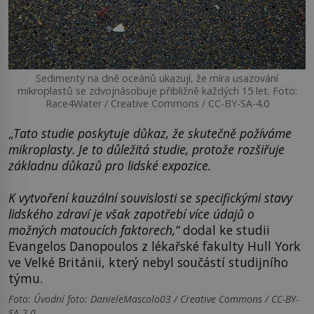
Sedimenty na dně oceánů ukazují, že míra usazování
mikroplastů se zdvojnásobuje přibližně každých 15 let. Foto:
Race4Water / Creative Commons / CC-BY-SA-4.0
„
Tato studie poskytuje důkaz, že skutečně požíváme
mikroplasty. Je to důležitá studie, protože rozšiřuje
základnu důkazů pro lidské expozice.
K vytvoření kauzální souvislosti se specifickými stavy
lidského zdraví je však zapotřebí více údajů o
možných matoucích faktorech,“
dodal ke studii
Evangelos Danopoulos z lékařské fakulty Hull York
ve Velké Británii, který nebyl součástí studijního
týmu.
Foto: Úvodní foto: DanieleMascolo03 / Creative Commons / CC-BY-
SA-2.0