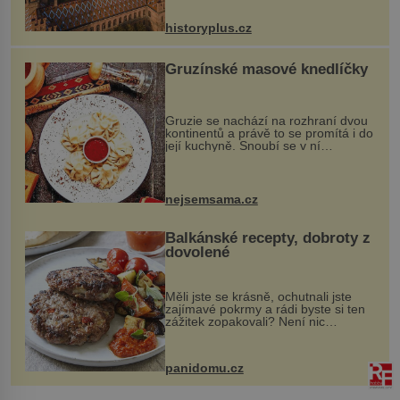
na něm dal mimořádně záležet. Jeho
stavební plány by při ...
historyplus.cz
Gruzínské masové knedlíčky
Gruzie se nachází na rozhraní dvou
kontinentů a právě to se promítá i do
její kuchyně. Snoubí se v ní
evropské a asijské chutě a díky tomu
vznikají rozmanité a chuťově bohaté
pokrmy, které rozhodně st...
nejsemsama.cz
Balkánské recepty, dobroty z
dovolené
Měli jste se krásně, ochutnali jste
zajímavé pokrmy a rádi byste si ten
zážitek zopakovali? Není nic
snazšího. Pljeskavica (10 porcí)
Možná jste ji ochutnali na dovolené v
bývalé Jugoslávii, lze ji vi...
panidomu.cz