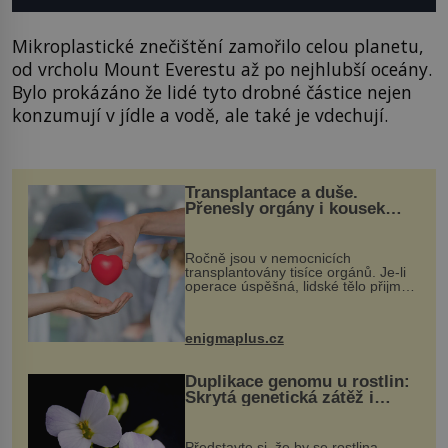
Mikroplastické znečištění zamořilo celou planetu,
od vrcholu Mount Everestu až po nejhlubší oceány.
Bylo prokázáno že lidé tyto drobné částice nejen
konzumují v jídle a vodě, ale také je vdechují.
Transplantace a duše.
Přenesly orgány i kousek
osobnosti dárce?
Ročně jsou v nemocnicích
transplantovány tisíce orgánů. Je-li
operace úspěšná, lidské tělo přijme
darovaný orgán za své a pacient
může vést plnohodnotný život. Ale co
když při transplantaci nepřijímám...
enigmaplus.cz
Duplikace genomu u rostlin:
Skrytá genetická zátěž i
evoluční výhoda
Představte si, že by se rostlina