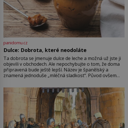
panidomu.cz
Dulce: Dobrota, které neodoláte
Ta dobrota se jmenuje dulce de leche a možná už jste ji
objevili v obchodech. Ale nepochybujte o tom, že doma
připravená bude ještě lepší. Název je španělský a
znamená jednoduše „mléčná sladkost“. Původ ovšem
není úplně jednoznačný, o autorství této receptury se
pře hned několik latinskoamerických zemí a k tomu
Francie, kde se traduje,