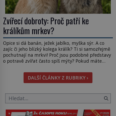
Zvířecí dobroty: Proč patří ke
králíkům mrkev?
Opice si dá banán, ježek jablko, myška sýr. A co
zajíc či jeho blízký kolega králík? Ti si samozřejmě
pochutnají na mrkvi! Proč jsou podobné představy
o potravě zvířat často spíš mýty? Pokud máte
doma králíka, mrkev mu dát můžete. A nejspíš mu
i bude chutnat, ovšem měl by ji mít jen jako
DALŠÍ ČLÁNKY Z RUBRIKY ›
občasný pamlsek. […]