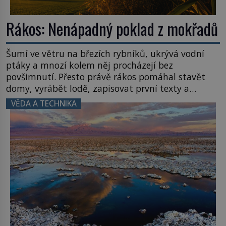
Rákos: Nenápadný poklad z mokřadů
Šumí ve větru na březích rybníků, ukrývá vodní
ptáky a mnozí kolem něj procházejí bez
povšimnutí. Přesto právě rákos pomáhal stavět
domy, vyrábět lodě, zapisovat první texty a
inspiroval řadu pověstí. Tato skromná, ale
VĚDA A TECHNIKA
užitečná rostlina provází člověka už tisíce let.
Většina lidí vnímá rákos jen jako obyčejnou kulisu
letního koupání. Stačí se však podívat […]