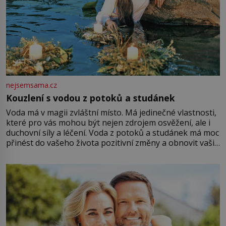
nejsemsama.cz
Kouzlení s vodou z potoků a studánek
Voda má v magii zvláštní místo. Má jedinečné vlastnosti,
které pro vás mohou být nejen zdrojem osvěžení, ale i
duchovní síly a léčení. Voda z potoků a studánek má moc
přinést do vašeho života pozitivní změny a obnovit vaši
energii. Využitím těchto přírodních zdrojů v magii
můžete obohatit své rituály a přinést do svého života
větší harmonii a klid. Je důležité