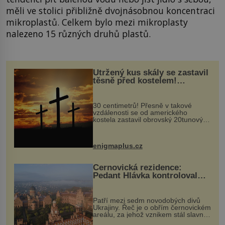
měli ve stolici přibližně dvojnásobnou koncentraci
mikroplastů. Celkem bylo mezi mikroplasty
nalezeno 15 různých druhů plastů.
Utržený kus skály se zastavil
těsně před kostelem!
Ochránila ho boží síla?
30 centimetrů! Přesně v takové
vzdálenosti se od amerického
kostela zastavil obrovský 20tunový
balvan, který se v květnu 2014
nečekaně odtrhl od nedaleké skály
při její demolici. Podle místních stojí
enigmaplus.cz
...
Černovická rezidence:
Pedant Hlávka kontroloval
každou cihlu
Patří mezi sedm novodobých divů
Ukrajiny. Řeč je o obřím černovickém
areálu, za jehož vznikem stál slavný
český architekt Josef Hlávka. Ten si