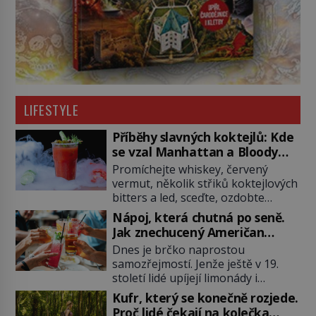
LIFESTYLE
Příběhy slavných koktejlů: Kde
se vzal Manhattan a Bloody
Mary?
Promíchejte whiskey, červený
vermut, několik střiků koktejlových
bitters a led, sceďte, ozdobte
koktejlovou třešinkou a tadá…
Nápoj, která chutná po seně.
Manhattan je tu! A pokud to má být
Jak znechucený Američan
skutečně on, dejte si pozor, ať
vymyslel brčko
Dnes je brčko naprostou
místo klasické americké rye
samozřejmostí. Jenže ještě v 19.
whiskey či klidně bourbonu
století lidé upíjejí limonády i
nepoužijete skotskou whisku. Co
koktejly dutými stébly žita nebo
se stane? Inu, koktejl bude stále
Kufr, který se konečně rozjede.
žitné slámy. Fungují sice dobře,
skvělý, ale už to nebude
Proč lidé čekají na kolečka