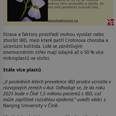
jednou ráno probudila a zjistila, že
má svůj genetický manuál celý
dvakrát. Přesně to se občas v
přírodě stane – a podle nového
výzkumu to může být pro druhy
epochalnisvet.cz
vstupenka...
Strava a faktory prostředí mohou vyvolat nebo
zhoršit IBD, mezi které patří Crohnova choroba a
ulcerózní kolitida. Lidé se zánětlivým
onemocněním střev mají údajně až o 50 % více
mikroplastů ve stolici.
Stále více plastů
„
V posledních letech prevalence IBD prudce vzrostla v
rozvojových zemích v Asii. Odhaduje se, že do roku
2025 bude v Číně 1,5 milionu pacientů s IBD, což
může zapříčinit rozsáhlou epidemii,“
uvedli vědci z
Nanjing University v Číně.