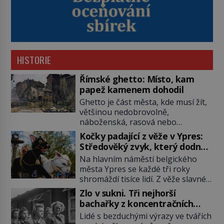
HISTORIE
Římské ghetto: Místo, kam
papež kamenem dohodil
Ghetto je část města, kde musí žít,
většinou nedobrovolně,
náboženská, rasová nebo
národnostní menšina obyvatel.
Kočky padající z věže v Ypres:
Bohaté historické zkušenosti mají s
Středověký zvyk, který dodnes
takovým životem Židé. Už od
budí rozpaky
Na hlavním náměstí belgického
středověku jsou totiž v každou
města Ypres se každé tři roky
chvíli nuceni v nějakém žít. Mezi ty
shromáždí tisíce lidí. Z věže slavné
nejslavnější patří i římské ghetto
tržnice létají do davu kočky, diváci
založené v roce 1555. Pokud jde o
Zlo v sukni. Tři nejhorší
jásají a snaží se je chytit. Naštěstí
vztah k Židům, nemá se Řím čím
bachařky z koncentračních
už nejde o živá zvířata, ale jenom o
chlubit. […]
táborů
Lidé s bezduchými výrazy ve tvářích
plyšové suvenýry. Kdysi to ale bylo