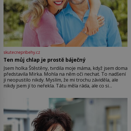
skutecnepribehy.cz
Ten můj chlap je prostě báječný
Jsem holka Štěstěny, tvrdila moje máma, když jsem doma
představila Mirka. Mohla na něm oči nechat. To nadšení
ji neopustilo nikdy. Myslím, že mi trochu záviděla, ale
nikdy jsem jí to neřekla. Tátu měla ráda, ale co si
pamatuji, tak jsme s Mirkem byli zamilovaní mnohem víc.
Jsme spolu moc rádi Tehdy byla jiná doba, když