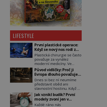
LIFESTYLE
První plastické operace:
Když se nový nos rodí z
kůže na tváři
Plastická chirurgie se často
považuje za vynález
moderní medicíny. Ve
skutečnosti jsou její
Původ vidličky: Proč ji
kořeny staré více než dva a
Evropa dlouho považuje
půl tisíce let. V dobách, kdy
za nástroj samotného
Dnes si bez ní neumíme
ještě neexistují antibiotika
satana?
představit oběd ani
ani anestezie, se odvážní
slavnostní hostinu. Když se
lékaři pokoušejí vracet
však vidlička v raném
lidem tváře znetvořené
Jak vznikl budík? První
středověku objevuje na
válkou, tresty nebo
modely zvoní jen v
evropských stolech,
nehodami. Jejich metody
jedinou nastavenou
Každé ráno nás
vzbuzuje pohoršení,
jsou překvapivě