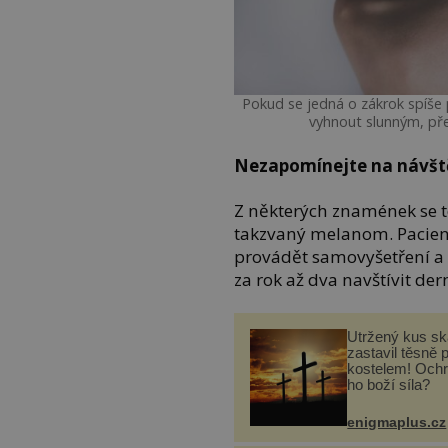
Pokud se jedná o zákrok spíše p
vyhnout slunným, př
Nezapomínejte na návš
Z některých znamének se t
takzvaný melanom. Pacien
provádět samovyšetření a 
za rok až dva navštívit de
Utržený kus sk
zastavil těsně 
kostelem! Ochr
ho boží síla?
enigmaplus.cz