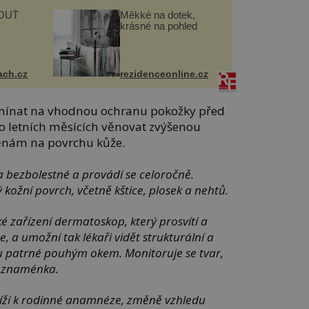
OUŤ
Měkké na dotek,
krásné na pohled
ach.cz
rezidenceonline.cz
omínat na vhodnou ochranu pokožky před
o letních měsících věnovat zvýšenou
nám na povrchu kůže.
a bezbolestné a provádí se celoročně.
 kožní povrch, včetně kštice, plosek a nehtů.
ké zařízení dermatoskop, který prosvítí a
e, a umožní tak lékaři vidět strukturální a
u patrné pouhým okem. Monitoruje se tvar,
ní znaménka.
ihlíží k rodinné anamnéze, změně vzhledu