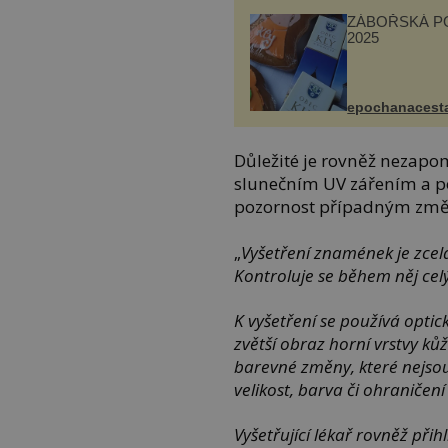
ZÁBOŘSKÁ P
2025
epochanacest
Důležité je rovněž nezap
slunečním UV zářením a p
pozornost případným změ
„
Vyšetření znamének je zcel
Kontroluje se během něj celý
K vyšetření se používá optic
zvětší obraz horní vrstvy kůž
barevné změny, které nejso
velikost, barva či ohraniče
Vyšetřující lékař rovněž př