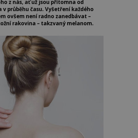
 z nás, ať už jsou přítomna od
la v průběhu času. Vyšetření každého
m ovšem není radno zanedbávat –
 kožní rakovina – takzvaný melanom.