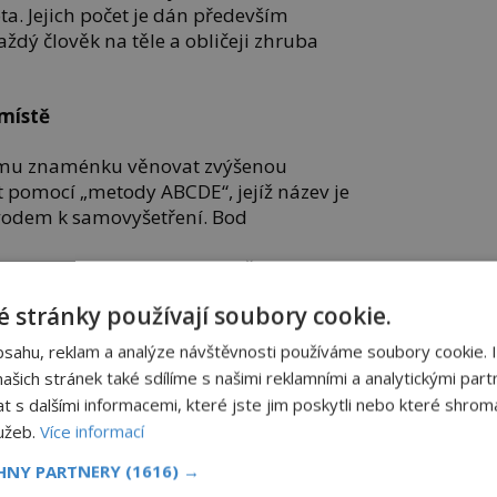
a. Jejich počet je dán především
dý člověk na těle a obličeji zhruba
 místě
mu znaménku věnovat zvýšenou
t pomocí „metody ABCDE“, jejíž název je
odem k samovyšetření. Bod
 je tvar znaménka (ne)souměrný.
 většině případů neškodné. V případě
 stránky používají soubory cookie.
icky okraje) by ohraničení nezhoubného
lné a ostré.
bsahu, reklam a analýze návštěvnosti používáme soubory cookie. 
šich stránek také sdílíme s našimi reklamními a analytickými partn
a barvu znaménka – to nezhoubné bude
s dalšími informacemi, které jste jim poskytli nebo které shromá
(diameter) sleduje průměr útvaru –
lužeb.
Více informací
, je potřeba mu věnovat zvýšenou
CHNY PARTNERY
(1616) →