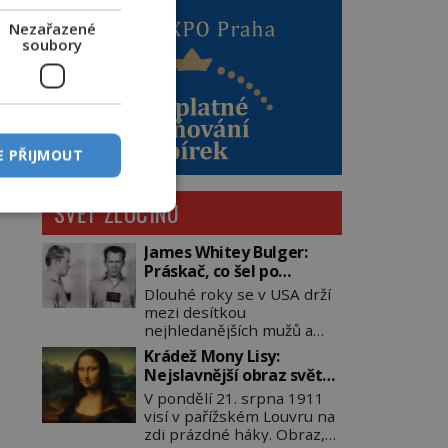
Nezařazené
soubory
E PŘIJMOUT
SVĚT ZLOČINU
James Whitey Bulger:
Práskač, co šel po
práskačích
Dlouhé roky se v USA drží
mezi desítkou
nejhledanějších mužů a
dopracuje to až na číslo
Krádež Mony Lisy:
dvě – hned po Usámovi bin
Nejslavnější obraz světa
Ládinovi (1957–2011). To je
zůstane dva roky
V pondělí 21. srpna 1911
James „Whitey“ Bulger
nezvěstný
visí v pařížském Louvru na
(1929–2018) viněný ze
zdi prázdné háky. Obraz,
spoluúčasti na 19