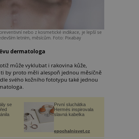
reventivní nebo z kosmetické indikace, je lepší se
edevším letním, měsícům. Foto: Pixabay
těvu dermatologa
otiž může vyklubat i rakovina kůže,
ti by proto měli alespoň jednou měsíčně
dle svého kožního fototypu také jednou
rmatologa.
ály se
První sluchátka
před
Hermés inspirovala
ánila
slavná kabelka
epochalnisvet.cz