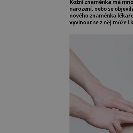
Kožní znaménka má mnoho
narození, nebo se objevi
nového znaménka lékaře
vyvinout se z něj může i