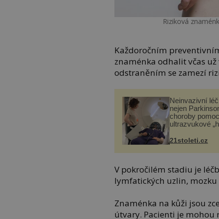
Riziková znaménka
Každoročním preventivním 
znaménka odhalit včas už 
odstraněním se zamezí ri
Neinvazivní lé
nejen Parkinso
choroby pomoc
ultrazvukové „
21stoleti.cz
V pokročilém stadiu je léčb
lymfatických uzlin, mozku 
Znaménka na kůži jsou z
útvary. Pacienti je mohou 