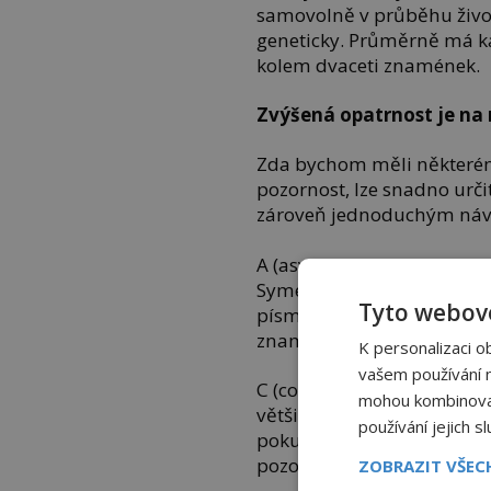
samovolně v průběhu život
geneticky. Průměrně má kaž
kolem dvaceti znamének.
Zvýšená opatrnost je na
Zda bychom měli některé
pozornost, lze snadno urči
zároveň jednoduchým náv
A (asymetrie) zkoumá, zda
Symetrické znaménko je ve
Tyto webové
písmena B (borders – angl
znaménka mělo být pravide
K personalizaci o
vašem používání na
C (colour) se zaměřuje n
mohou kombinovat 
většinou jednobarevné. D 
používání jejich s
pokud je větší než 0,5 cm
pozornost.
ZOBRAZIT VŠE