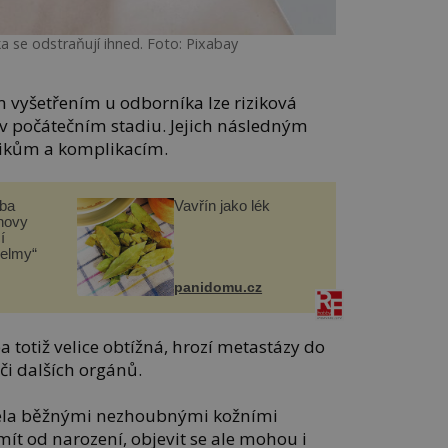
 se odstraňují ihned. Foto: Pixabay
vyšetřením u odborníka lze riziková
v počátečním stadiu. Jejich následným
zikům a komplikacím.
čba
Vavřín jako lék
novy
í
helmy“
panidomu.cz
a totiž velice obtížná, hrozí metastázy do
či dalších orgánů.
cela běžnými nezhoubnými kožními
mít od narození, objevit se ale mohou i