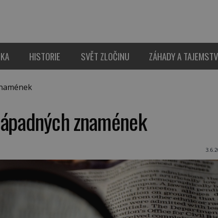
IKA
HISTORIE
SVĚT ZLOČINU
ZÁHADY A TAJEMSTV
znamének
enápadných znamének
3.6.