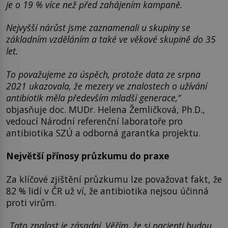
je o 19 % více než před zahájením kampaně.
Nejvyšší nárůst jsme zaznamenali u skupiny se
základním vzděláním a také ve věkové skupině do 35
let.
To považujeme za úspěch, protože data ze srpna
2021 ukazovala, že mezery ve znalostech o užívání
antibiotik měla především mladší generace,“
objasňuje doc. MUDr. Helena Žemličková, Ph.D.,
vedoucí Národní referenční laboratoře pro
antibiotika SZÚ a odborná garantka projektu.
Největší přínosy průzkumu do praxe
Za klíčové zjištění průzkumu lze považovat fakt, že
82 % lidí v ČR už ví, že antibiotika nejsou účinná
proti virům.
„
Tato znalost je zásadní. Věřím, že si pacienti budou