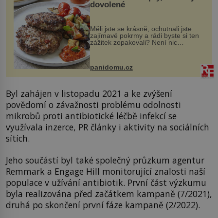
dovolené
Měli jste se krásně, ochutnali jste
zajímavé pokrmy a rádi byste si ten
zážitek zopakovali? Není nic
snazšího. Pljeskavica (10 porcí)
Možná jste ji ochutnali na dovolené v
bývalé Jugoslávii, lze ji vi...
panidomu.cz
Byl zahájen v listopadu 2021 a ke zvýšení
povědomí o závažnosti problému odolnosti
mikrobů proti antibiotické léčbě infekcí se
využívala inzerce, PR články i aktivity na sociálních
sítích.
Jeho součástí byl také společný průzkum agentur
Remmark a Engage Hill monitorující znalosti naší
populace v užívání antibiotik. První část výzkumu
byla realizována před začátkem kampaně (7/2021),
druhá po skončení první fáze kampaně (2/2022).