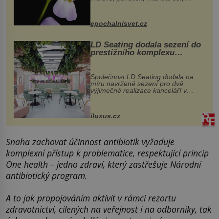
dvakrát. Přesně to se občas v
přírodě stane – a podle nového
výzkumu to může být pro druhy
epochalnisvet.cz
vstupenka...
LD Seating dodala sezení do
prestižního komplexu
MediaCityUK v Salfordu
Společnost LD Seating dodala na
míru navržené sezení pro dvě
výjimečné realizace kanceláří v
areálu MediaCityUK v anglickém
Salfordu – konkrétně do budov Blue
Tower a Orange Tower. Komplex
iluxus.cz
budov Media...
Snaha zachovat účinnost antibiotik vyžaduje
komplexní přístup k problematice, respektující princip
One health – jedno zdraví, který zastřešuje Národní
antibiotický program.
A to jak propojováním aktivit v rámci rezortu
zdravotnictví, cílených na veřejnost i na odborníky, tak