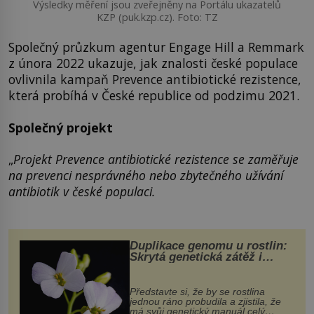
Výsledky měření jsou zveřejněny na Portálu ukazatelů
KZP (puk.kzp.cz). Foto: TZ
Společný průzkum agentur Engage Hill a Remmark
z února 2022 ukazuje, jak znalosti české populace
ovlivnila kampaň Prevence antibiotické rezistence,
která probíhá v České republice od podzimu 2021.
Společný projekt
„
Projekt Prevence antibiotické rezistence se zaměřuje
na prevenci nesprávného nebo zbytečného užívání
antibiotik v české populaci.
Duplikace genomu u rostlin:
Skrytá genetická zátěž i
evoluční výhoda
Představte si, že by se rostlina
jednou ráno probudila a zjistila, že
má svůj genetický manuál celý