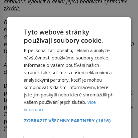
antibiotik vyloučit a délku jejich podávání optimálně
zkrátit.
Doporučení se proto zabývají dvěma úrovněmi
posouzení: zda je relevantní předepisovat antibiotika,
Tyto webové stránky
a pokud ano, která zvolit. Naše doporučení by měla
používají soubory cookie.
vést ke snížení celkové spotřeby antibiotik a preferenci
těch úzkospektrých.
K personalizaci obsahu, reklam a analýze
návštěvnosti používáme soubory cookie.
A to je cesta k zachování léčivých účinků antibiotik,“
Informace o vašem používání našich
dodává Helena Žemličková.
stránek také sdílíme s našimi reklamními a
analytickými partnery, kteří je mohou
Doporučení vycházejí z vlastních podkladů o
kombinovat s dalšími informacemi, které
prevalenci a stavu antibiotické rezistence původců
jste jim poskytli nebo které shromáždili při
bakteriálních komunitních infekcí v ČR. Zohledňují
vašem používání jejich služeb.
Více
především nejnovější odborné poznatky (databáze
informací
Cochrane, Micromedex) a jsou podepřeny
ZOBRAZIT VŠECHNY PARTNERY
(1616)
podobnými doporučeními z evropských zemí
→
(Norsko, Švédsko a Velká Británie).