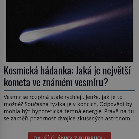
naše představy o tom, co všechno dokáže příroda a
napovídá, kde bychom jednou […]
Kosmická hádanka: Jaká je největší
kometa ve známém vesmíru?
Vesmír se rozpíná stále rychleji. Jenže, jak je to
možné? Současná fyzika je v koncích. Odpovědí by
mohla být hypotetická temná energie. Právě na tu
se zaměří pozornost dvojice zkušených astronomů.
Namísto ní ale objeví něco mnohem
hmatatelnějšího. Naprosto rekordní kometu!
DALŠÍ ČLÁNKY Z RUBRIKY ›