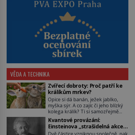
VĚDA A TECHNIKA
Zvířecí dobroty: Proč patří ke
králíkům mrkev?
Opice si dá banán, ježek jablko,
myška sýr. A co zajíc či jeho blízký
kolega králík? Ti si samozřejmě
pochutnají na mrkvi! Proč jsou
Kvantové provázání:
podobné představy o potravě
Einsteinova „strašidelná akce
zvířat často spíš mýty? Pokud máte
na dálku“ dál mate i fascinuje
Dvě částice vzniknou společně, pak