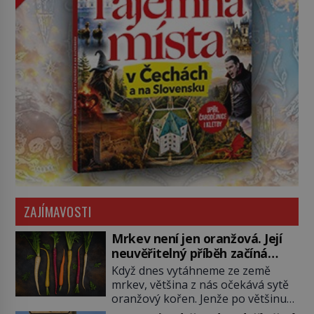
ZAJÍMAVOSTI
Mrkev není jen oranžová. Její
neuvěřitelný příběh začíná
fialovou barvou
Když dnes vytáhneme ze země
mrkev, většina z nás očekává sytě
oranžový kořen. Jenže po většinu
své historie je mrkev všechno