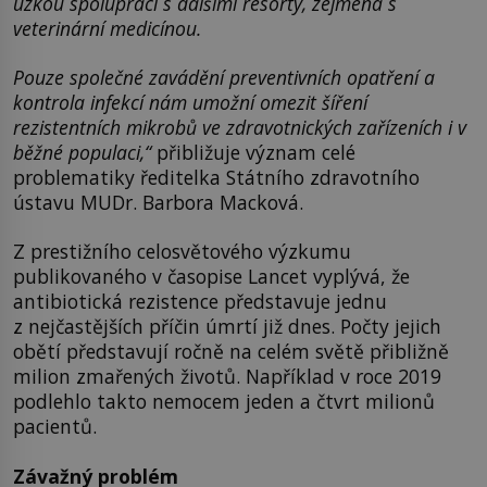
úzkou spoluprací s dalšími resorty, zejména s
veterinární medicínou.
Pouze společné zavádění preventivních opatření a
kontrola infekcí nám umožní omezit šíření
rezistentních mikrobů ve zdravotnických zařízeních i v
běžné populaci,“
přibližuje význam celé
problematiky ředitelka Státního zdravotního
ústavu MUDr. Barbora Macková.
Z prestižního celosvětového výzkumu
publikovaného v časopise Lancet vyplývá, že
antibiotická rezistence představuje jednu
z nejčastějších příčin úmrtí již dnes. Počty jejich
obětí představují ročně na celém světě přibližně
milion zmařených životů. Například v roce 2019
podlehlo takto nemocem jeden a čtvrt milionů
pacientů.
Závažný problém