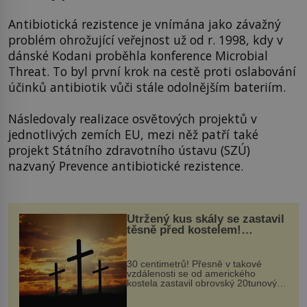
Antibiotická rezistence je vnímána jako závažný
problém ohrožující veřejnost už od r. 1998, kdy v
dánské Kodani proběhla konference Microbial
Threat. To byl první krok na cestě proti oslabování
účinků antibiotik vůči stále odolnějším bateriím.
Následovaly realizace osvětových projektů v
jednotlivých zemích EU, mezi něž patří také
projekt Státního zdravotního ústavu (SZÚ)
nazvaný Prevence antibiotické rezistence.
Utržený kus skály se zastavil
těsně před kostelem!
Ochránila ho boží síla?
30 centimetrů! Přesně v takové
vzdálenosti se od amerického
kostela zastavil obrovský 20tunový
balvan, který se v květnu 2014
nečekaně odtrhl od nedaleké skály