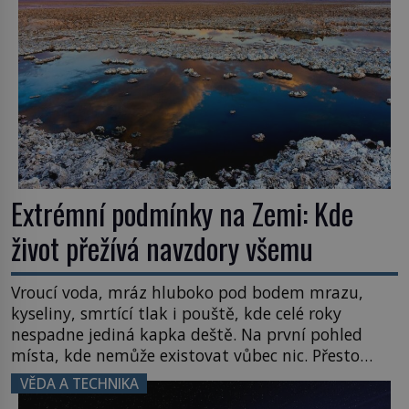
Extrémní podmínky na Zemi: Kde
život přežívá navzdory všemu
Vroucí voda, mráz hluboko pod bodem mrazu,
kyseliny, smrtící tlak i pouště, kde celé roky
nespadne jediná kapka deště. Na první pohled
místa, kde nemůže existovat vůbec nic. Přesto
právě tady vědci objevují organismy, které
VĚDA A TECHNIKA
posouvají hranice života. Každý nový nález mění