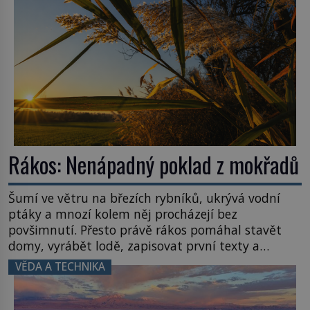
Rákos: Nenápadný poklad z mokřadů
Šumí ve větru na březích rybníků, ukrývá vodní
ptáky a mnozí kolem něj procházejí bez
povšimnutí. Přesto právě rákos pomáhal stavět
domy, vyrábět lodě, zapisovat první texty a
inspiroval řadu pověstí. Tato skromná, ale
VĚDA A TECHNIKA
užitečná rostlina provází člověka už tisíce let.
Většina lidí vnímá rákos jen jako obyčejnou kulisu
letního koupání. Stačí se však podívat […]