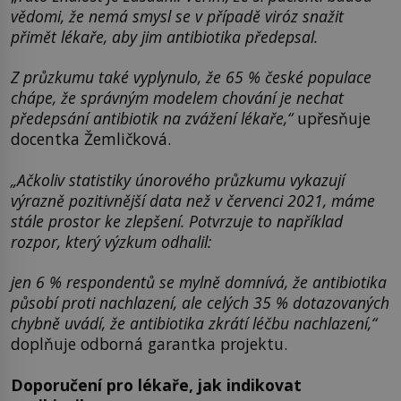
vědomi, že nemá smysl se v případě viróz snažit
přimět lékaře, aby jim antibiotika předepsal.
Z průzkumu také vyplynulo, že 65 % české populace
chápe, že správným modelem chování je nechat
předepsání antibiotik na zvážení lékaře,“
upřesňuje
docentka Žemličková.
„Ačkoliv statistiky únorového průzkumu vykazují
výrazně pozitivnější data než v červenci 2021, máme
stále prostor ke zlepšení. Potvrzuje to například
rozpor, který výzkum odhalil:
jen 6 % respondentů se mylně domnívá, že antibiotika
působí proti nachlazení, ale celých 35 % dotazovaných
chybně uvádí, že antibiotika zkrátí léčbu nachlazení,“
doplňuje odborná garantka projektu.
Doporučení pro lékaře, jak indikovat