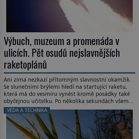
Výbuch, muzeum a promenáda v
ulicích. Pět osudů nejslavnějších
raketoplánů
Ani zima nezkazí přítomným slavnostní okamžik.
Se slunečními brýlemi hledí na startující raketu,
která má do vesmíru vynést kromě posádky také
obyčejnou učitelku. Po několika sekundách všem
ztuhnou úsměvy, stroj totiž exploduje. Jejich
VĚDA A TECHNIKA
konstrukce není z levného kraje, daňové
poplatníky stojí miliardy dolarů. Na druhou stranu
zvládnou jen představitelné věci. Na malé kousky
Název: Columbia První […]