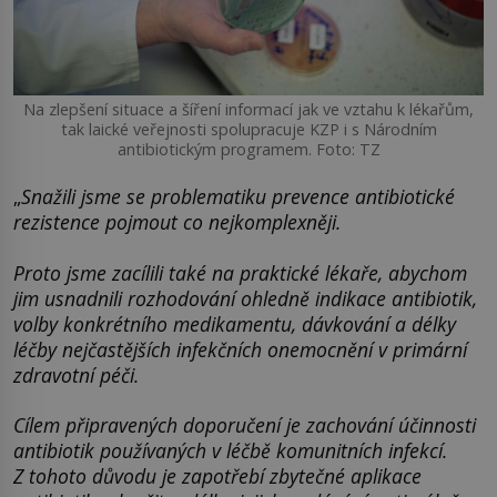
Na zlepšení situace a šíření informací jak ve vztahu k lékařům,
tak laické veřejnosti spolupracuje KZP i s Národním
antibiotickým programem. Foto: TZ
„
Snažili jsme se problematiku prevence antibiotické
rezistence pojmout co nejkomplexněji.
Proto jsme zacílili také na praktické lékaře, abychom
jim usnadnili rozhodování ohledně indikace antibiotik,
volby konkrétního medikamentu, dávkování a délky
léčby nejčastějších infekčních onemocnění v primární
zdravotní péči.
Cílem připravených doporučení je
zachování účinnosti
antibiotik používaných v léčbě komunitních infekcí.
Z tohoto důvodu je zapotřebí zbytečné aplikace