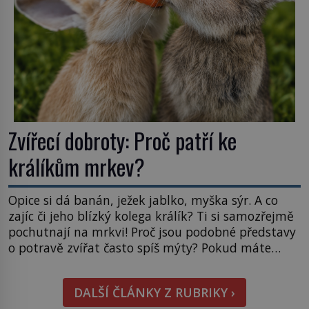
Zvířecí dobroty: Proč patří ke
králíkům mrkev?
Opice si dá banán, ježek jablko, myška sýr. A co
zajíc či jeho blízký kolega králík? Ti si samozřejmě
pochutnají na mrkvi! Proč jsou podobné představy
o potravě zvířat často spíš mýty? Pokud máte
doma králíka, mrkev mu dát můžete. A nejspíš mu
i bude chutnat, ovšem měl by ji mít jen jako
DALŠÍ ČLÁNKY Z RUBRIKY ›
občasný pamlsek. […]