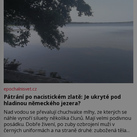
ve13. století, a už v roce 1313 kronikáři zaznamenali
epochalnisvet.cz
Pátrání po nacistickém zlatě: Je ukryté pod
hladinou německého jezera?
Nad vodou se převalují chuchvalce mlhy, ze kterých se
náhle vynoří siluety několika člunů. Mají velmi podivnou
posádku. Dobře živení, po zuby ozbrojení muži v
černých uniformách a na straně druhé: zubožená těla
oblečená v chatrných vězeňských hadrech. Co tato