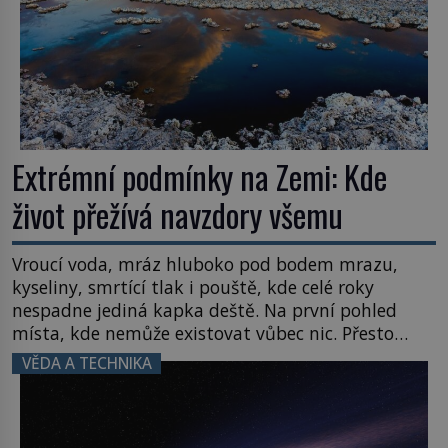
Extrémní podmínky na Zemi: Kde
život přežívá navzdory všemu
Vroucí voda, mráz hluboko pod bodem mrazu,
kyseliny, smrtící tlak i pouště, kde celé roky
nespadne jediná kapka deště. Na první pohled
místa, kde nemůže existovat vůbec nic. Přesto
právě tady vědci objevují organismy, které
VĚDA A TECHNIKA
posouvají hranice života. Každý nový nález mění
naše představy o tom, co všechno dokáže příroda a
napovídá, kde bychom jednou […]