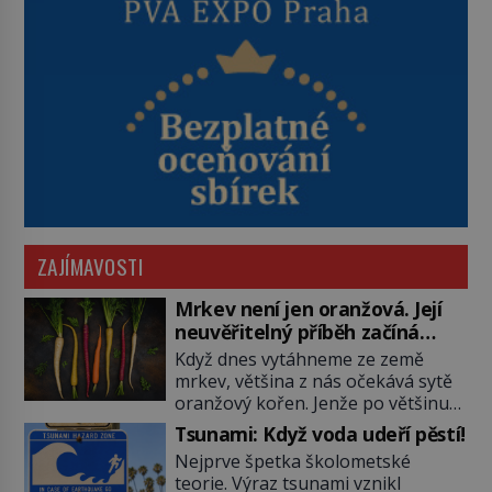
ZAJÍMAVOSTI
Mrkev není jen oranžová. Její
neuvěřitelný příběh začíná
fialovou barvou
Když dnes vytáhneme ze země
mrkev, většina z nás očekává sytě
oranžový kořen. Jenže po většinu
své historie je mrkev všechno
Tsunami: Když voda udeří pěstí!
možné, jen ne oranžová. Je fialová,
Nejprve špetka školometské
žlutá, bílá, někdy dokonce téměř
teorie. Výraz tsunami vznikl
černá. Až díky stovkám let