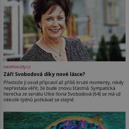
nasehvezdy.cz
Září Svobodová díky nové lásce?
Přestože jí osud připravil až příliš kruté momenty, nikdy
nepřestala věřit, že bude znovu šťastná. Sympatická
herečka ze seriálu Ulice Ilona Svobodová (64) se má už
několik týdnů potkávat se stejně