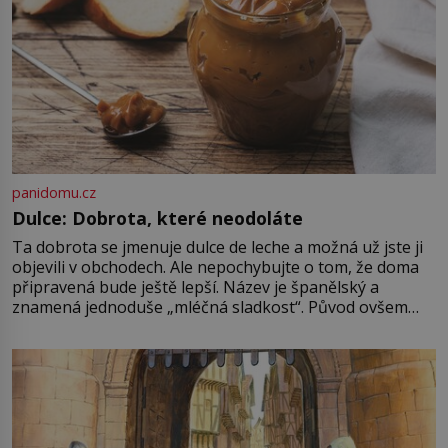
panidomu.cz
Dulce: Dobrota, které neodoláte
Ta dobrota se jmenuje dulce de leche a možná už jste ji
objevili v obchodech. Ale nepochybujte o tom, že doma
připravená bude ještě lepší. Název je španělský a
znamená jednoduše „mléčná sladkost“. Původ ovšem
není úplně jednoznačný, o autorství této receptury se
pře hned několik latinskoamerických zemí a k tomu
Francie, kde se traduje,