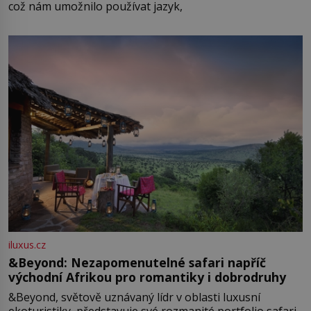
což nám umožnilo používat jazyk,
iluxus.cz
&Beyond: Nezapomenutelné safari napříč
východní Afrikou pro romantiky i dobrodruhy
&Beyond, světově uznávaný lídr v oblasti luxusní
ekoturistiky, představuje své rozmanité portfolio safari