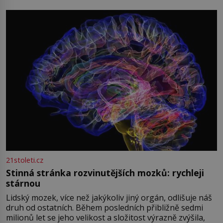
přízračná scéna znamená? Je jaro roku 1945, druhá
světová válka se chýlí ke konci. Jezero Stolpsee
21stoleti.cz
Stinná stránka rozvinutějších mozků: rychleji
stárnou
Lidský mozek, více než jakýkoliv jiný orgán, odlišuje náš
druh od ostatních. Během posledních přibližně sedmi
milionů let se jeho velikost a složitost výrazně zvýšila,