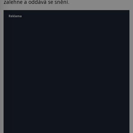
zalehne a oddává se snění.
Reklama