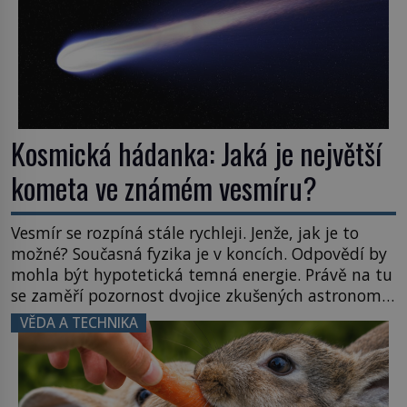
Kosmická hádanka: Jaká je největší
kometa ve známém vesmíru?
Vesmír se rozpíná stále rychleji. Jenže, jak je to
možné? Současná fyzika je v koncích. Odpovědí by
mohla být hypotetická temná energie. Právě na tu
se zaměří pozornost dvojice zkušených astronomů.
Namísto ní ale objeví něco mnohem
VĚDA A TECHNIKA
hmatatelnějšího. Naprosto rekordní kometu!
Astronomové Pedro Bernardinelli a Gary Bernstein
mravenčí prací zkoumají archivní snímky v rámci
Průzkumu temné energie […]