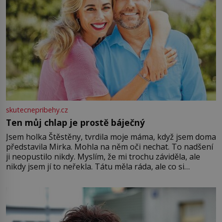
skutecnepribehy.cz
Ten můj chlap je prostě báječný
Jsem holka Štěstěny, tvrdila moje máma, když jsem doma
představila Mirka. Mohla na něm oči nechat. To nadšení
ji neopustilo nikdy. Myslím, že mi trochu záviděla, ale
nikdy jsem jí to neřekla. Tátu měla ráda, ale co si
pamatuji, tak jsme s Mirkem byli zamilovaní mnohem víc.
Jsme spolu moc rádi Tehdy byla jiná doba, když