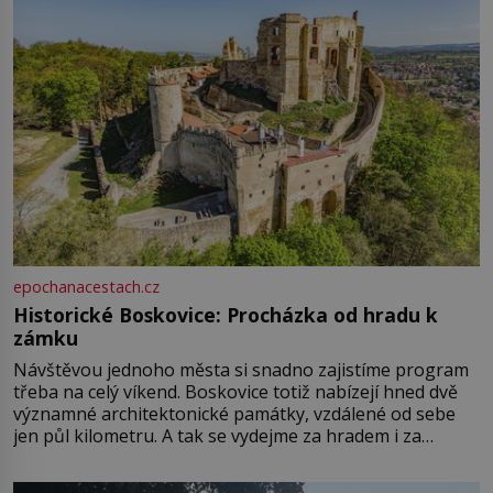
epochanacestach.cz
Historické Boskovice: Procházka od hradu k
zámku
Návštěvou jednoho města si snadno zajistíme program
třeba na celý víkend. Boskovice totiž nabízejí hned dvě
významné architektonické památky, vzdálené od sebe
jen půl kilometru. A tak se vydejme za hradem i za
zámkem do krásné jihomoravské krajiny. Trhová osada
Boskovice na okraji Drahanské vrchoviny vznikla někdy