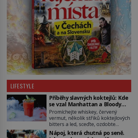
LIFESTYLE
Příběhy slavných koktejlů: Kde
se vzal Manhattan a Bloody
Mary?
Promíchejte whiskey, červený
vermut, několik střiků koktejlových
bitters a led, sceďte, ozdobte
koktejlovou třešinkou a tadá…
Nápoj, která chutná po seně.
Manhattan je tu! A pokud to má být