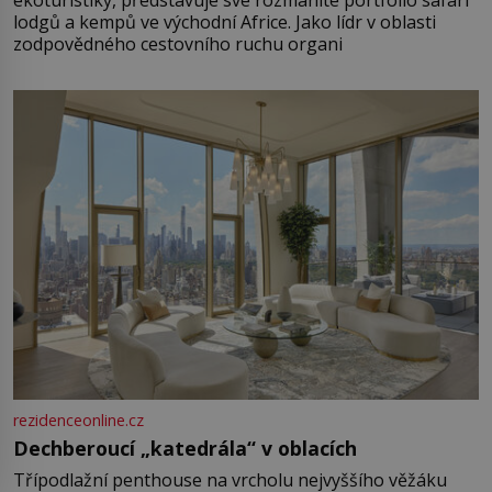
lodgů a kempů ve východní Africe. Jako lídr v oblasti
zodpovědného cestovního ruchu organi
rezidenceonline.cz
Dechberoucí „katedrála“ v oblacích
Třípodlažní penthouse na vrcholu nejvyššího věžáku