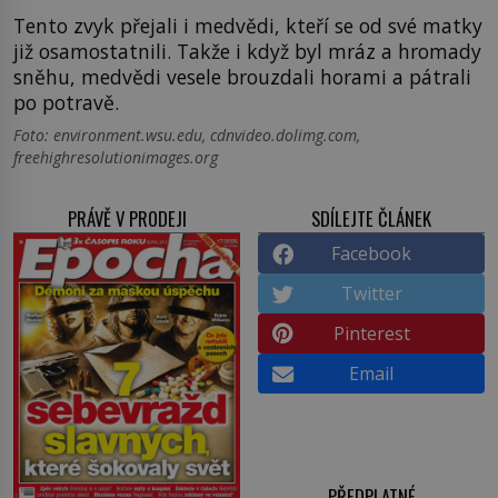
Tento zvyk přejali i medvědi, kteří se od své matky
již osamostatnili. Takže i když byl mráz a hromady
sněhu, medvědi vesele brouzdali horami a pátrali
po potravě.
Foto: environment.wsu.edu, cdnvideo.dolimg.com,
freehighresolutionimages.org
PRÁVĚ V PRODEJI
SDÍLEJTE ČLÁNEK
Facebook
Twitter
Pinterest
Email
PŘEDPLATNÉ