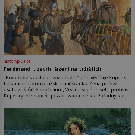
historyplus.cz
Ferdinand I. zatrhl šizení na tržištích
„Prvotřídní kvalita, dovoz z Itálie,“ přesvědčuje kupec s
látkami bohatou pražskou měšťanku. Žena pečlivě
osahává štůček mušelínu. „Vezmu si pět loket,“ prohlásí.
Kupec rychle naměří požadovanou délku. Pořádný kus
mu přitom zůstane za prsty… „Na šaty ho bude málo,
milostpaní. Stačí jenom na sukni,“ zhodnotí švadlena
množství růžového mušelínu. „Ošidili vás, podívejte.“
Vezme do ruky dřevěnou