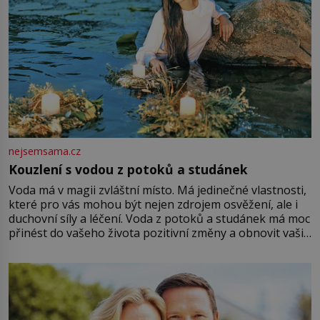
nejsemsama.cz
Kouzlení s vodou z potoků a studánek
Voda má v magii zvláštní místo. Má jedinečné vlastnosti,
které pro vás mohou být nejen zdrojem osvěžení, ale i
duchovní síly a léčení. Voda z potoků a studánek má moc
přinést do vašeho života pozitivní změny a obnovit vaši
energii. Využitím těchto přírodních zdrojů v magii
můžete obohatit své rituály a přinést do svého života
větší harmonii a klid. Je důležité