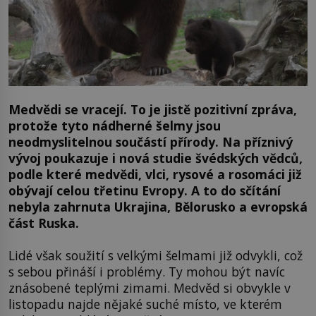
Medvědi se vracejí. To je jistě pozitivní zpráva,
protože tyto nádherné šelmy jsou
neodmyslitelnou součástí přírody. Na příznivý
vývoj poukazuje i nová studie švédských vědců,
podle které medvědi, vlci, rysové a rosomáci již
obývají celou třetinu Evropy. A to do sčítání
nebyla zahrnuta Ukrajina, Bělorusko a evropská
část Ruska.
Lidé však soužití s velkými šelmami již odvykli, což
s sebou přináší i problémy. Ty mohou být navíc
znásobené teplými zimami. Medvěd si obvykle v
listopadu najde nějaké suché místo, ve kterém