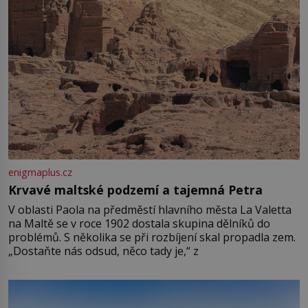
enigmaplus.cz
Krvavé maltské podzemí a tajemná Petra
V oblasti Paola na předměstí hlavního města La Valetta
na Maltě se v roce 1902 dostala skupina dělníků do
problémů. S několika se při rozbíjení skal propadla zem.
„Dostaňte nás odsud, něco tady je,“ z