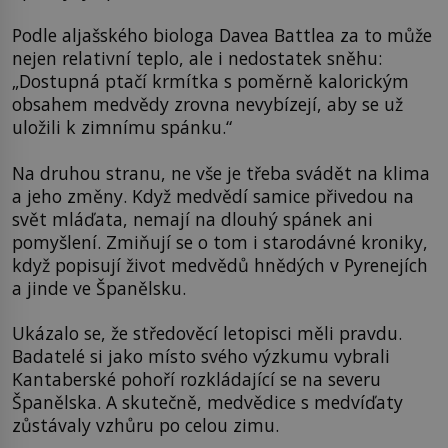
Podle aljašského biologa Davea Battlea za to může
nejen relativní teplo, ale i nedostatek sněhu:
„Dostupná ptačí krmítka s poměrně kalorickým
obsahem medvědy zrovna nevybízejí, aby se už
uložili k zimnímu spánku.“
Na druhou stranu, ne vše je třeba svádět na klima
a jeho změny. Když medvědí samice přivedou na
svět mláďata, nemají na dlouhý spánek ani
pomyšlení. Zmiňují se o tom i starodávné kroniky,
když popisují život medvědů hnědých v Pyrenejích
a jinde ve Španělsku.
Ukázalo se, že středověcí letopisci měli pravdu.
Badatelé si jako místo svého výzkumu vybrali
Kantaberské pohoří rozkládající se na severu
Španělska. A skutečně, medvědice s medvíďaty
zůstávaly vzhůru po celou zimu.