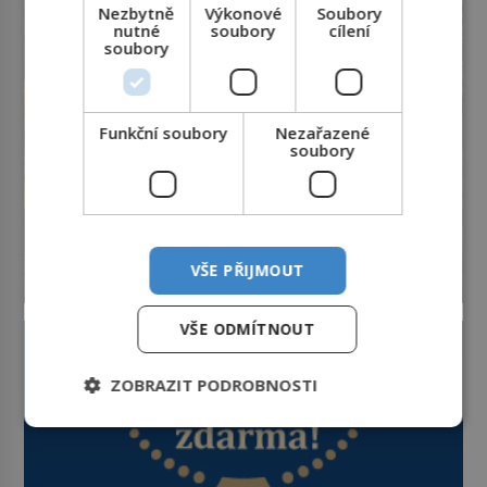
promyšlené a některé principy
Nezbytně
Výkonové
Soubory
nutné
soubory
cílení
používají chirurgové dodnes. Úplně
soubory
první […]
Funkční soubory
Nezařazené
soubory
VŠE PŘIJMOUT
VŠE ODMÍTNOUT
ZOBRAZIT PODROBNOSTI