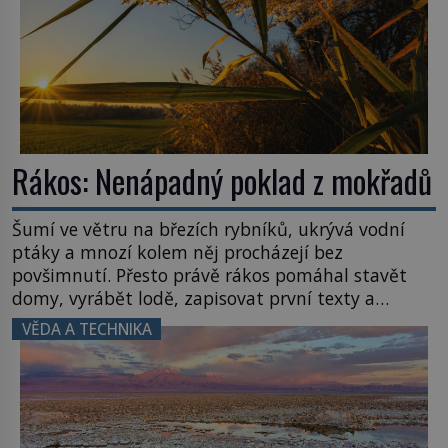
Rákos: Nenápadný poklad z mokřadů
Šumí ve větru na březích rybníků, ukrývá vodní
ptáky a mnozí kolem něj procházejí bez
povšimnutí. Přesto právě rákos pomáhal stavět
domy, vyrábět lodě, zapisovat první texty a
inspiroval řadu pověstí. Tato skromná, ale
VĚDA A TECHNIKA
užitečná rostlina provází člověka už tisíce let.
Většina lidí vnímá rákos jen jako obyčejnou kulisu
letního koupání. Stačí se však podívat […]