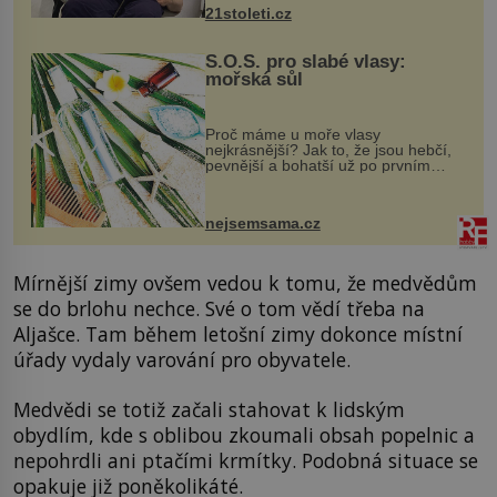
k dostatečně přesnému zacílení ...
21stoleti.cz
S.O.S. pro slabé vlasy:
mořská sůl
Proč máme u moře vlasy
nejkrásnější? Jak to, že jsou hebčí,
pevnější a bohatší už po prvním
vykoupání? Protože sůl obsažená v
mořské vodě má blahodárný vliv.
Nejen na tělo a pokožku, ale i na
nejsemsama.cz
vlasy. ...
Mírnější zimy ovšem vedou k tomu, že medvědům
se do brlohu nechce. Své o tom vědí třeba na
Aljašce. Tam během letošní zimy dokonce místní
úřady vydaly varování pro obyvatele.
Medvědi se totiž začali stahovat k lidským
obydlím, kde s oblibou zkoumali obsah popelnic a
nepohrdli ani ptačími krmítky. Podobná situace se
opakuje již poněkolikáté.