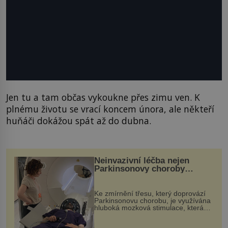
Jen tu a tam občas vykoukne přes zimu ven. K
plnému životu se vrací koncem února, ale někteří
huňáči dokážou spát až do dubna.
Neinvazivní léčba nejen
Parkinsonovy choroby
pomocí ultrazvukové
„helmy“
Ke zmírnění třesu, který doprovází
Parkinsonovu chorobu, je využívána
hluboká mozková stimulace, která
však vyžaduje vysoce invazivní
zákrok. Ultrazvuk zase není vhodný