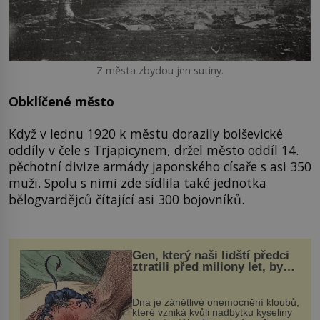
Z města zbydou jen sutiny.
Obklíčené město
Když v lednu 1920 k městu dorazily bolševické
oddíly v čele s Trjapicynem, držel město oddíl 14.
pěchotní divize armády japonského císaře s asi 350
muži. Spolu s nimi zde sídlila také jednotka
bělogvardějců čítající asi 300 bojovníků.
Gen, který naši lidští předci
ztratili před miliony let, by
mohl pomoci s léčbou
„nemoci králů“
Dna je zánětlivé onemocnění kloubů,
které vzniká kvůli nadbytku kyseliny