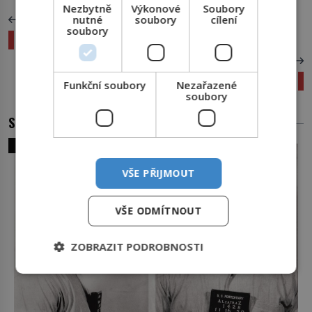
Nezbytně
Výkonové
Soubory
nutné
soubory
cílení
PŘEDCHOZÍ ČLÁNEK
soubory
Trávicí soustava: Cesta potravy lidským tělem
DALŠÍ ČLÁNEK
Tři kulky pro Máhátmu Gándhího
Funkční soubory
Nezařazené
soubory
SOUVISEJÍCÍ ČLÁNKY
SVĚT ZLOČINU
VŠE PŘIJMOUT
VŠE ODMÍTNOUT
ZOBRAZIT PODROBNOSTI