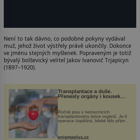
Není to tak dávno, co podobné pokyny vydával
muž, jehož život výstřely právě ukončily. Dokonce
ve jménu stejných myšlenek. Popraveným je totiž
bývalý bolševický velitel Jakov Ivanovič Trjapicyn
(1897–1920).
Transplantace a duše.
Přenesly orgány i kousek
osobnosti dárce?
Ročně jsou v nemocnicích
transplantovány tisíce orgánů. Je-li
operace úspěšná, lidské tělo přijme
darovaný orgán za své a pacient
může vést plnohodnotný život. Ale co
když při transplantaci nepřijímám...
enigmaplus.cz