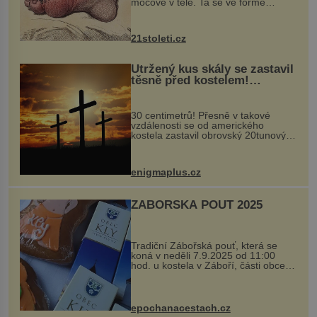
močové v těle. Ta se ve formě
krystalků ukládá v blízkosti kloubů,
nejčastěji přitom postihuje palce na
nohou, a způsobuje bole...
21stoleti.cz
Utržený kus skály se zastavil
těsně před kostelem!
Ochránila ho boží síla?
30 centimetrů! Přesně v takové
vzdálenosti se od amerického
kostela zastavil obrovský 20tunový
balvan, který se v květnu 2014
nečekaně odtrhl od nedaleké skály
při její demolici. Podle místních stojí
enigmaplus.cz
...
ZÁBOŘSKÁ POUŤ 2025
Tradiční Zábořská pouť, která se
koná v neděli 7.9.2025 od 11:00
hod. u kostela v Záboří, části obce
Kly u Mělníka. V programu naleznete
komentovanou prohlídku kostela,
dobovou hudbu, řemesla, atrakce...
epochanacestach.cz