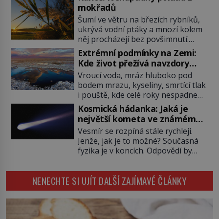
posádky také obyčejnou učitelku.
mokřadů
Po několika sekundách všem
Šumí ve větru na březích rybníků,
ztuhnou úsměvy, stroj totiž
ukrývá vodní ptáky a mnozí kolem
exploduje. Jejich konstrukce není
něj procházejí bez povšimnutí.
z levného kraje, daňové poplatníky
Přesto právě rákos pomáhal stavět
stojí miliardy dolarů. Na druhou
Extrémní podmínky na Zemi:
domy, vyrábět lodě, zapisovat první
stranu zvládnou jen představitelné
Kde život přežívá navzdory
texty a inspiroval řadu pověstí.
věci. Na malé kousky Název:
všemu
Vroucí voda, mráz hluboko pod
Tato skromná, ale užitečná
Columbia První […]
bodem mrazu, kyseliny, smrtící tlak
rostlina provází člověka už tisíce
i pouště, kde celé roky nespadne
let. Většina lidí vnímá rákos jen jako
jediná kapka deště. Na první
obyčejnou kulisu letního koupání.
Kosmická hádanka: Jaká je
pohled místa, kde nemůže
Stačí se však podívat […]
největší kometa ve známém
existovat vůbec nic. Přesto právě
vesmíru?
Vesmír se rozpíná stále rychleji.
tady vědci objevují organismy,
Jenže, jak je to možné? Současná
které posouvají hranice života.
fyzika je v koncích. Odpovědí by
Každý nový nález mění naše
mohla být hypotetická temná
představy o tom, co všechno
energie. Právě na tu se zaměří
dokáže příroda a napovídá, kde
NENECHTE SI UJÍT DALŠÍ ZAJÍMAVÉ ČLÁNKY
pozornost dvojice zkušených
bychom jednou […]
astronomů. Namísto ní ale objeví
něco mnohem hmatatelnějšího.
Naprosto rekordní kometu!