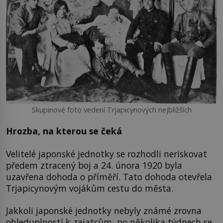
Skupinové foto vedení Trjapicynových nejbližších
Hrozba, na kterou se čeká
Velitelé japonské jednotky se rozhodli neriskovat
předem ztracený boj a 24. února 1920 byla
uzavřena dohoda o příměří. Tato dohoda otevřela
Trjapicynovým vojákům cestu do města.
Jakkoli japonské jednotky nebyly známé zrovna
ohleduplností k zajatcům, po několika týdnech se