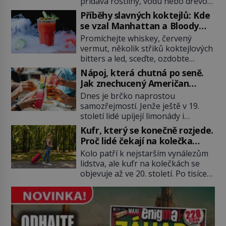
přidává rostliny, vodu nebo dřevo?
Feng šuej tvrdí, že domov není jen
Příběhy slavných koktejlů: Kde
soubor zdí a nábytku. Je to prostor,
se vzal Manhattan a Bloody
kterým proudí energie čchi a jeho
Mary?
Promíchejte whiskey, červený
uspořádání může ovlivňovat, jak se
vermut, několik střiků koktejlových
v něm člověk cítí. Feng šuej má
bitters a led, sceďte, ozdobte
kořeny ve staré Číně a jeho historie
koktejlovou třešinkou a tadá…
[…]
Nápoj, která chutná po seně.
Manhattan je tu! A pokud to má být
Jak znechucený Američan
skutečně on, dejte si pozor, ať
vymyslel brčko
Dnes je brčko naprostou
místo klasické americké rye
samozřejmostí. Jenže ještě v 19.
whiskey či klidně bourbonu
století lidé upíjejí limonády i
nepoužijete skotskou whisku. Co
koktejly dutými stébly žita nebo
se stane? Inu, koktejl bude stále
Kufr, který se konečně rozjede.
žitné slámy. Fungují sice dobře,
skvělý, ale už to nebude
Proč lidé čekají na kolečka
mají ale jednu nepříjemnou
Manhattan ale […]
téměř pět tisíc let?
Kolo patří k nejstarším vynálezům
vlastnost po chvíli se rozmáčejí a
lidstva, ale kufr na kolečkách se
nápoji dodávají travnatou příchuť.
objevuje až ve 20. století. Po tisíce
Právě tahle drobná nepříjemnost
let lidé vláčejí těžká zavazadla v
přivede amerického výrobce
rukou, na zádech nebo je nakládají
cigaretových náustků k nápadu,
na povozy. Stačí přitom jediný
který změní způsob pití po celém
nápad, připevnit ke kufru kolečka.
[…]
Jenže právě ten nikdo dlouho