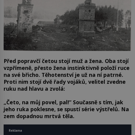
Před popravčí četou stojí muž a žena. Oba stojí
vzpřímeně, přesto žena instinktivně položí ruce
na své břicho. Těhotenství je už na ní patrné.
Proti nim stojí dvě řady vojáků, velitel zvedne
ruku nad hlavu a zvolá:
„Četo, na můj povel, pal!“ Současně s tím, jak
jeho ruka poklesne, se spustí série výstřelů. Na
zem dopadnou mrtvá těla.
Reklama