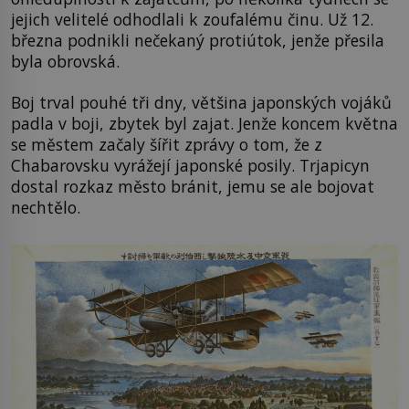
jejich velitelé odhodlali k zoufalému činu. Už 12.
března podnikli nečekaný protiútok, jenže přesila
byla obrovská.
Boj trval pouhé tři dny, většina japonských vojáků
padla v boji, zbytek byl zajat. Jenže koncem května
se městem začaly šířit zprávy o tom, že z
Chabarovsku vyrážejí japonské posily. Trjapicyn
dostal rozkaz město bránit, jemu se ale bojovat
nechtělo.