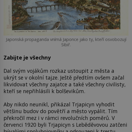
Japonská propaganda vnímá Japonce jako ty, kteří osvobozují
Sibiř.
Zabijte je všechny
Dal svým vojákům rozkaz ustoupit z města a
ukrýt se v okolní tajze. Ještě předtím ovšem začal
likvidovat všechny zajatce a také všechny civilisty,
kteří se nepřihlásili k bolševikům.
Aby nikdo neunikl, přikázal Trjapicyn vyhodit
většinu budov do povětří a město vypálit. Tím
překročil mez i v rámci revolučních poměrů. V
červenci 1920 byli Trjapicyn s Leběděvovou zatčeni
bývalými spolubojovníky a odsouzeni k trestu