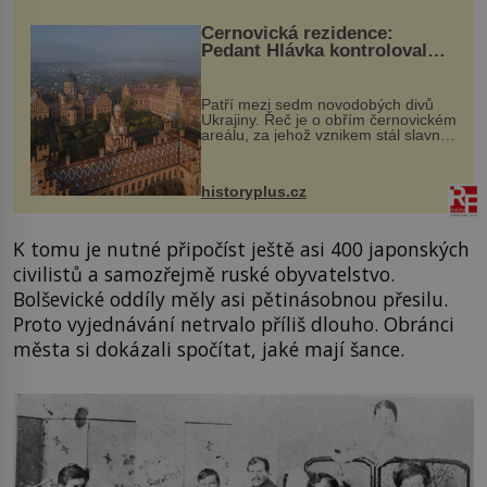
Černovická rezidence:
Pedant Hlávka kontroloval
každou cihlu
Patří mezi sedm novodobých divů
Ukrajiny. Řeč je o obřím černovickém
areálu, za jehož vznikem stál slavný
český architekt Josef Hlávka. Ten si
na něm dal mimořádně záležet. Jeho
stavební plány by při ...
historyplus.cz
K tomu je nutné připočíst ještě asi 400 japonských
civilistů a samozřejmě ruské obyvatelstvo.
Bolševické oddíly měly asi pětinásobnou přesilu.
Proto vyjednávání netrvalo příliš dlouho. Obránci
města si dokázali spočítat, jaké mají šance.