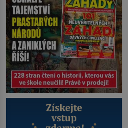
nedostane. Až jednou se na letišti
ozve věta, která změní […]