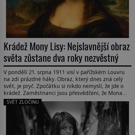
Krádež Mony Lisy: Nejslavnější obraz
světa zůstane dva roky nezvěstný
V pondělí 21. srpna 1911 visí v pařížském Louvru
na zdi prázdné háky. Obraz, který dnes zná celý
svět, je pryč. Zpočátku si nikdo nemyslí, že jde o
krádež. Zaměstnanci jsou přesvědčeni, že Mona
Lisa je jen v restaurátorské dílně nebo u fotografa.
SVĚT ZLOČINU
Když se ukáže pravda, propukne jeden z největších
honů na zloděje v […]