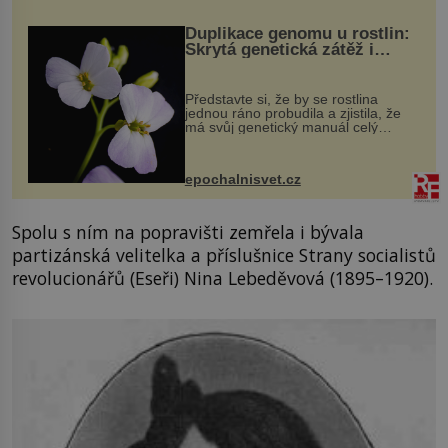
Duplikace genomu u rostlin:
Skrytá genetická zátěž i
evoluční výhoda
Představte si, že by se rostlina
jednou ráno probudila a zjistila, že
má svůj genetický manuál celý
dvakrát. Přesně to se občas v
přírodě stane – a podle nového
výzkumu to může být pro druhy
epochalnisvet.cz
vstupenka...
Spolu s ním na popravišti zemřela i bývala
partizánská velitelka a příslušnice Strany socialistů
revolucionářů (Eseři) Nina Lebeděvová (1895–1920).