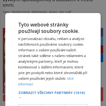
smrti.
Foto: Shutterstock, Wikimedia. Autor: Jan Lodl
Tyto webové stránky
PRÁVĚ V PRODEJI
SDÍLEJTE ČLÁNEK
používají soubory cookie.
Facebook
K personalizaci obsahu, reklam a analýze
Twitter
návštěvnosti používáme soubory cookie.
Pinterest
Informace o vašem používání našich
stránek také sdílíme s našimi reklamními a
Email
analytickými partnery, kteří je mohou
kombinovat s dalšími informacemi, které
jste jim poskytli nebo které shromáždili při
vašem používání jejich služeb.
Více
PŘEDPLATNÉ
informací
ELEKTRONICKÉ
ZOBRAZIT VŠECHNY PARTNERY
(1616)
→
PROLISTOVAT
TIŠTĚNÉ