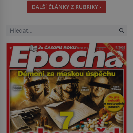
Strážníci ho dopraví zpět do udaného bytu. Oním
DALŠÍ ČLÁNKY Z RUBRIKY ›
„kamarádem“ je ovšem jeden z nejslavnějších
vrahů, Jeffrey Dahmer (1960–1994). Je 27. května
1991. […]