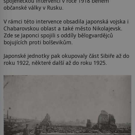
spojeneckou intervenci v roce 1918 během
občanské války v Rusku.
V rámci této intervence obsadila japonská vojska i
Chabarovskou oblast a také město Nikolajevsk.
Zde se Japonci spojili s oddíly bělogvardějců
bojujících proti bolševikům.
Japonské jednotky pak okupovaly část Sibiře až do
roku 1922, některé další až do roku 1925.