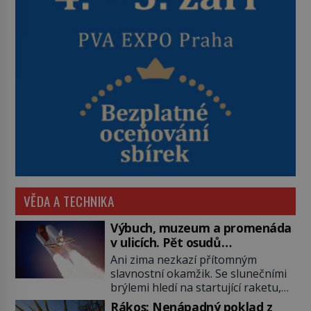
VĚDA A TECHNIKA
Výbuch, muzeum a promenáda
v ulicích. Pět osudů
nejslavnějších raketoplánů
Ani zima nezkazí přítomným
slavnostní okamžik. Se slunečními
brýlemi hledí na startující raketu,
která má do vesmíru vynést kromě
Rákos: Nenápadný poklad z