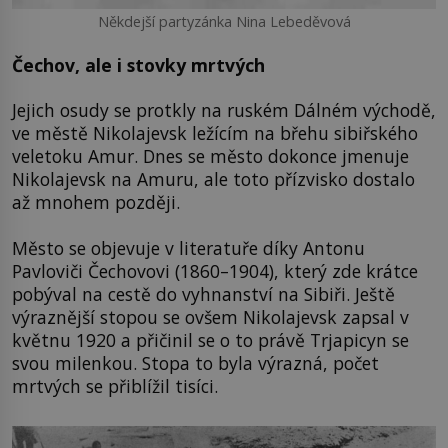
Někdejší partyzánka Nina Lebeděvová
Čechov, ale i stovky mrtvých
Jejich osudy se protkly na ruském Dálném východě,
ve městě Nikolajevsk ležícím na břehu sibiřského
veletoku Amur. Dnes se město dokonce jmenuje
Nikolajevsk na Amuru, ale toto přízvisko dostalo
až mnohem později.
Město se objevuje v literatuře díky Antonu
Pavloviči Čechovovi (1860–1904), který zde krátce
pobýval na cestě do vyhnanství na Sibiři. Ještě
výraznější stopou se ovšem Nikolajevsk zapsal v
květnu 1920 a přičinil se o to právě Trjapicyn se
svou milenkou. Stopa to byla výrazná, počet
mrtvých se přiblížil tisíci.