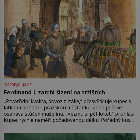
historyplus.cz
Ferdinand I. zatrhl šizení na tržištích
„Prvotřídní kvalita, dovoz z Itálie,“ přesvědčuje kupec s
látkami bohatou pražskou měšťanku. Žena pečlivě
osahává štůček mušelínu. „Vezmu si pět loket,“ prohlásí.
Kupec rychle naměří požadovanou délku. Pořádný kus
mu přitom zůstane za prsty… „Na šaty ho bude málo,
milostpaní. Stačí jenom na sukni,“ zhodnotí švadlena
množství růžového mušelínu. „Ošidili vás, podívejte.“