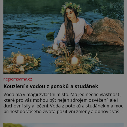
Vezme do ruky dřevěnou
nejsemsama.cz
Kouzlení s vodou z potoků a studánek
Voda má v magii zvláštní místo. Má jedinečné vlastnosti,
které pro vás mohou být nejen zdrojem osvěžení, ale i
duchovní síly a léčení. Voda z potoků a studánek má moc
přinést do vašeho života pozitivní změny a obnovit vaši
energii. Využitím těchto přírodních zdrojů v magii
můžete obohatit své rituály a přinést do svého života