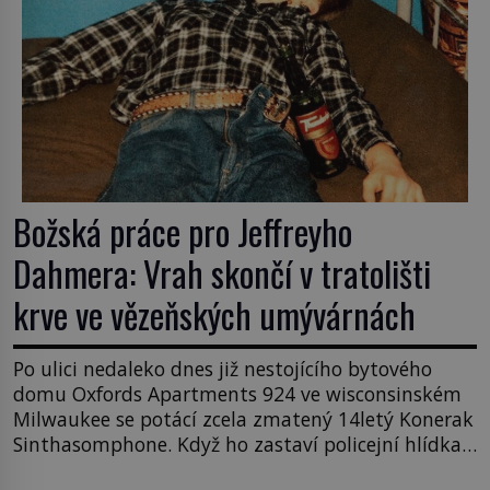
Božská práce pro Jeffreyho
Dahmera: Vrah skončí v tratolišti
krve ve vězeňských umývárnách
Po ulici nedaleko dnes již nestojícího bytového
domu Oxfords Apartments 924 ve wisconsinském
Milwaukee se potácí zcela zmatený 14letý Konerak
Sinthasomphone. Když ho zastaví policejní hlídka,
ochable jí nadiktuje adresu „jeho kamaráda“.