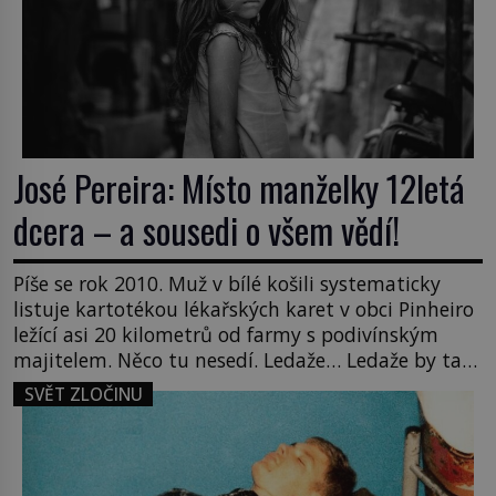
José Pereira: Místo manželky 12letá
dcera – a sousedi o všem vědí!
Píše se rok 2010. Muž v bílé košili systematicky
listuje kartotékou lékařských karet v obci Pinheiro
ležící asi 20 kilometrů od farmy s podivínským
majitelem. Něco tu nesedí. Ledaže… Ledaže by ta
mladá dívka z farmy byla ne manželkou, ale
SVĚT ZLOČINU
dcerou – a všechny ty děti byly zplozené v incestu.
Na sociálním odboru jednoho z […]