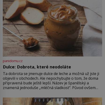
Astronomové Pedro Bernardinelli a
Gary Bernstein mravenčí prací
zkoumají archivní snímky v rámci
Průzkumu temné energie […]
panidomu.cz
Dulce: Dobrota, které neodoláte
Ta dobrota se jmenuje dulce de leche a možná už jste ji
objevili v obchodech. Ale nepochybujte o tom, že doma
připravená bude ještě lepší. Název je španělský a
znamená jednoduše „mléčná sladkost“. Původ ovšem
není úplně jednoznačný, o autorství této receptury se
pře hned několik latinskoamerických zemí a k tomu
Francie, kde se traduje,