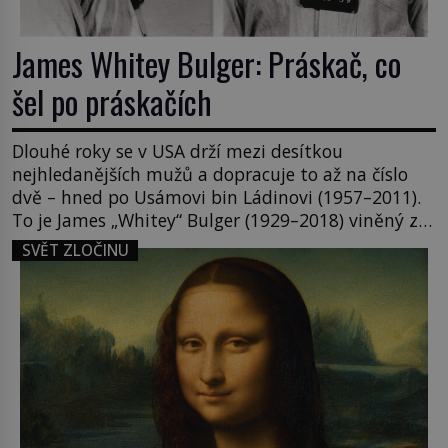
James Whitey Bulger: Práskač, co
šel po práskačích
Dlouhé roky se v USA drží mezi desítkou
nejhledanějších mužů a dopracuje to až na číslo
dvě – hned po Usámovi bin Ládinovi (1957–2011).
To je James „Whitey“ Bulger (1929–2018) viněný ze
spoluúčasti na 19 vraždách, vydírání a lichvy. A
SVĚT ZLOČINU
samozřejmě, krom toho je ještě drogový dealer,
který neváhá odstranit z cesty všechny práskače,
zatímco […]