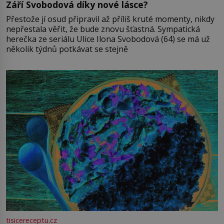
Září Svobodová díky nové lásce?
Přestože jí osud připravil až příliš kruté momenty, nikdy
nepřestala věřit, že bude znovu šťastná. Sympatická
herečka ze seriálu Ulice Ilona Svobodová (64) se má už
několik týdnů potkávat se stejně
tisicereceptu.cz