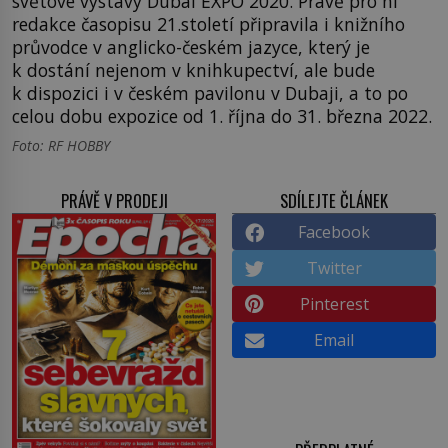
světové výstavy Dubai EXPO 2020. Právě pro ni
redakce časopisu 21.století připravila i knižního
průvodce v anglicko-českém jazyce, který je
k dostání nejenom v knihkupectví, ale bude
k dispozici i v českém pavilonu v Dubaji, a to po
celou dobu expozice od 1. října do 31. března 2022.
Foto: RF HOBBY
PRÁVĚ V PRODEJI
SDÍLEJTE ČLÁNEK
Facebook
Twitter
Pinterest
Email