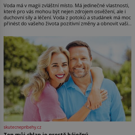
Voda má v magii zvláštní místo. Má jedinečné vlastnosti,
které pro vás mohou být nejen zdrojem osvěžení, ale i
duchovní síly a léčení. Voda z potoků a studánek má moc
přinést do vašeho života pozitivní změny a obnovit vaši
energii. Využitím těchto přírodních zdrojů v magii
můžete obohatit své rituály a přinést do svého života
větší harmonii a klid. Je důležité
skutecnepribehy.cz
Ten můj chlap je prostě báječný