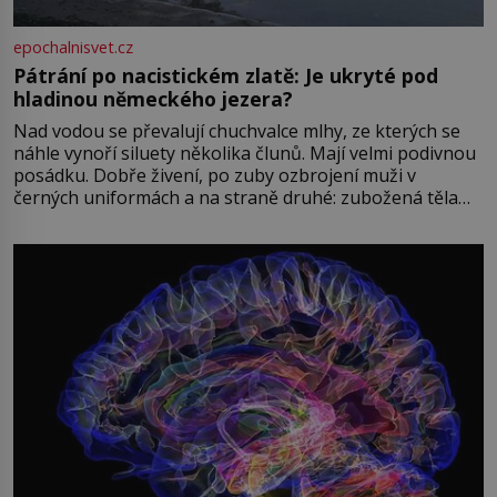
epochalnisvet.cz
Pátrání po nacistickém zlatě: Je ukryté pod
hladinou německého jezera?
Nad vodou se převalují chuchvalce mlhy, ze kterých se
náhle vynoří siluety několika člunů. Mají velmi podivnou
posádku. Dobře živení, po zuby ozbrojení muži v
černých uniformách a na straně druhé: zubožená těla
oblečená v chatrných vězeňských hadrech. Co tato
přízračná scéna znamená? Je jaro roku 1945, druhá
světová válka se chýlí ke konci. Jezero Stolpsee