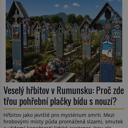
na volném moři je maximálně 1,5 metru. Máme se
podobné obří vlny obávat i v Evropě? Vznik
tsunami si […]
Veselý hřbitov v Rumunsku: Proč zde
třou pohřební plačky bídu s nouzí?
Hřbitov jako jeviště pro mystérium smrti. Mezi
hrobovými místy půda promáčená slzami, smutek
a vědomí konečnosti lidské existence. Jsou ale