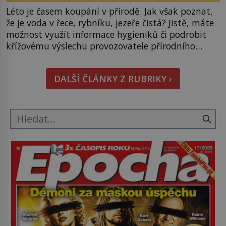
Léto je časem koupání v přírodě. Jak však poznat,
že je voda v řece, rybníku, jezeře čistá? Jistě, máte
možnost využít informace hygieniků či podrobit
křížovému výslechu provozovatele přírodního
koupaliště. Existuje ale ještě jiná alternativa. Jaká?
Podívat se pod hladinu a zjistit, kdo si onu
DALŠÍ ČLÁNKY Z RUBRIKY ›
konkrétní vodní lokalitu oblíbil už dávno před
vámi. Říká se jim bioindikátory […]