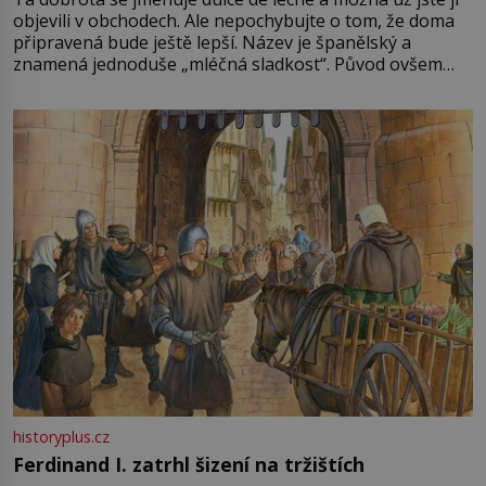
objevili v obchodech. Ale nepochybujte o tom, že doma
připravená bude ještě lepší. Název je španělský a
znamená jednoduše „mléčná sladkost“. Původ ovšem
není úplně jednoznačný, o autorství této receptury se
pře hned několik latinskoamerických zemí a k tomu
Francie, kde se traduje,
historyplus.cz
Ferdinand I. zatrhl šizení na tržištích