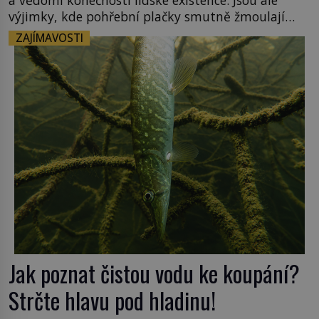
výjimky, kde pohřební plačky smutně žmoulají
kapesníky nikoli při smutečním obřadu, ale při
ZAJÍMAVOSTI
pohledu na výši vyměřené podpory
v nezaměstnanosti. Kam vás pozveme? Unikátní
hřbitov, který si vysloužil název „Veselý“, najdeme
v rumunské vesnici Sapanta, nedaleko hranic […]
Jak poznat čistou vodu ke koupání?
Strčte hlavu pod hladinu!