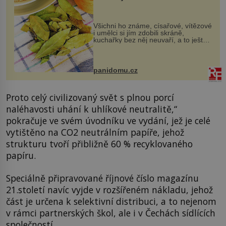
Všichni ho známe, císařové, vítězové
i umělci si jím zdobili skráně,
kuchařky bez něj neuvaří, a to ještě
nevíte, že bobkový list může výrazně
zmírnit některé naše neduhy.
Obsahuje v malém množství ně...
panidomu.cz
Proto celý civilizovaný svět s plnou porcí
naléhavosti uhání k uhlíkové neutralitě,“
pokračuje ve svém úvodníku ve vydání, jež je celé
vytištěno na CO2 neutrálním papíře, jehož
strukturu tvoří přibližně 60 % recyklovaného
papíru.
Speciálně připravované říjnové číslo magazínu
21.století navíc vyjde v rozšířeném nákladu, jehož
část je určena k selektivní distribuci, a to nejenom
v rámci partnerských škol, ale i v Čechách sídlících
společností.