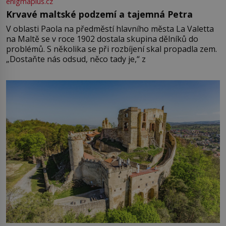
enigmaplus.cz
Krvavé maltské podzemí a tajemná Petra
V oblasti Paola na předměstí hlavního města La Valetta
na Maltě se v roce 1902 dostala skupina dělníků do
problémů. S několika se při rozbíjení skal propadla zem.
„Dostaňte nás odsud, něco tady je,“ z