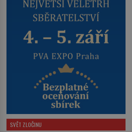
SVĚT ZLOČINU