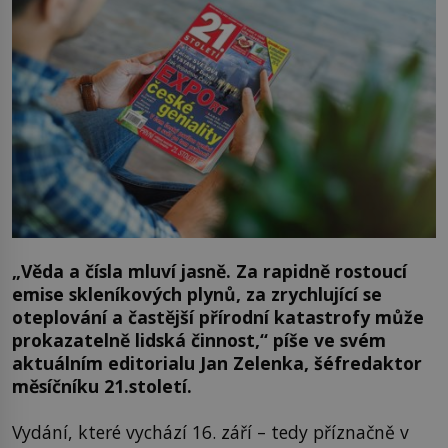
„Věda a čísla mluví jasně. Za rapidně rostoucí
emise skleníkových plynů, za zrychlující se
oteplování a častější přírodní katastrofy může
prokazatelně lidská činnost,“ píše ve svém
aktuálním editorialu Jan Zelenka, šéfredaktor
měsíčníku 21.století.
Vydání, které vychází 16. září – tedy příznačně v