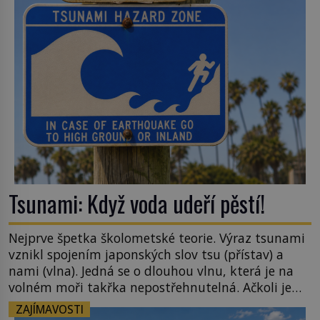
šlechtění se z ní stává zelenina, bez které si českou
zahradu ani nedokážeme představit. Její příběh je
[…]
Tsunami: Když voda udeří pěstí!
Nejprve špetka školometské teorie. Výraz tsunami
vznikl spojením japonských slov tsu (přístav) a
nami (vlna). Jedná se o dlouhou vlnu, která je na
volném moři takřka nepostřehnutelná. Ačkoli je
vlnová délka tsunami i 300 kilometrů, výška vlny
ZAJÍMAVOSTI