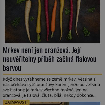
Mrkev není jen oranžová. Její
neuvěřitelný příběh začíná fialovou
barvou
Když dnes vytáhneme ze země mrkev, většina z
nás očekává sytě oranžový kořen. Jenže po většinu
své historie je mrkev všechno možné, jen ne
oranžová. Je fialová, žlutá, bílá, někdy dokonce
téměř černá. Až díky stovkám let pečlivého
ZAJÍMAVOSTI