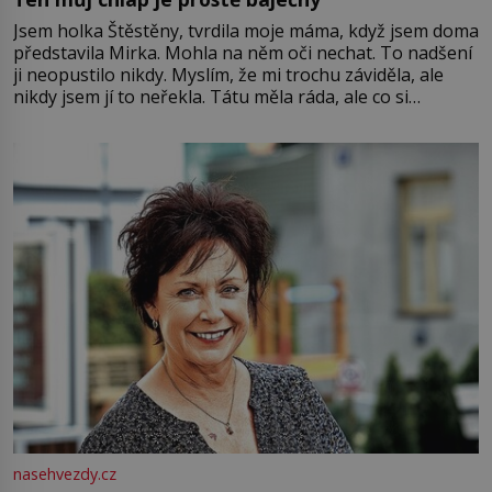
Jsem holka Štěstěny, tvrdila moje máma, když jsem doma
představila Mirka. Mohla na něm oči nechat. To nadšení
ji neopustilo nikdy. Myslím, že mi trochu záviděla, ale
nikdy jsem jí to neřekla. Tátu měla ráda, ale co si
pamatuji, tak jsme s Mirkem byli zamilovaní mnohem víc.
Jsme spolu moc rádi Tehdy byla jiná doba, když
nasehvezdy.cz