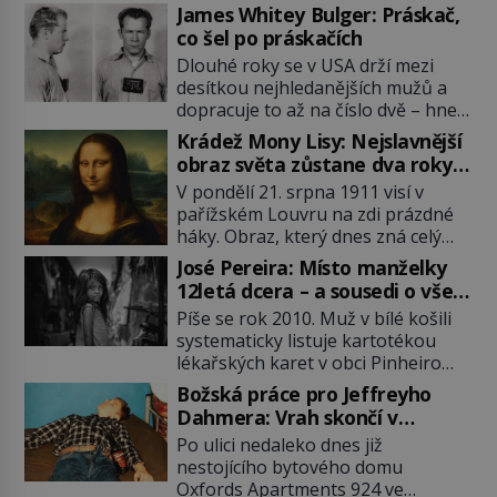
James Whitey Bulger: Práskač,
co šel po práskačích
Dlouhé roky se v USA drží mezi
desítkou nejhledanějších mužů a
dopracuje to až na číslo dvě – hned
po Usámovi bin Ládinovi (1957–
Krádež Mony Lisy: Nejslavnější
2011). To je James „Whitey“ Bulger
obraz světa zůstane dva roky
(1929–2018) viněný ze spoluúčasti
nezvěstný
V pondělí 21. srpna 1911 visí v
na 19 vraždách, vydírání a lichvy. A
pařížském Louvru na zdi prázdné
samozřejmě, krom toho je ještě
háky. Obraz, který dnes zná celý
drogový dealer, který neváhá
svět, je pryč. Zpočátku si nikdo
odstranit z cesty všechny práskače,
José Pereira: Místo manželky
nemyslí, že jde o krádež.
zatímco […]
12letá dcera – a sousedi o všem
Zaměstnanci jsou přesvědčeni, že
vědí!
Píše se rok 2010. Muž v bílé košili
Mona Lisa je jen v restaurátorské
systematicky listuje kartotékou
dílně nebo u fotografa. Když se
lékařských karet v obci Pinheiro
ukáže pravda, propukne jeden z
ležící asi 20 kilometrů od farmy s
největších honů na zloděje v […]
Božská práce pro Jeffreyho
podivínským majitelem. Něco tu
Dahmera: Vrah skončí v
nesedí. Ledaže… Ledaže by ta
tratolišti krve ve vězeňských
Po ulici nedaleko dnes již
mladá dívka z farmy byla ne
umývárnách
nestojícího bytového domu
manželkou, ale dcerou – a všechny
Oxfords Apartments 924 ve
ty děti byly zplozené v incestu. Na