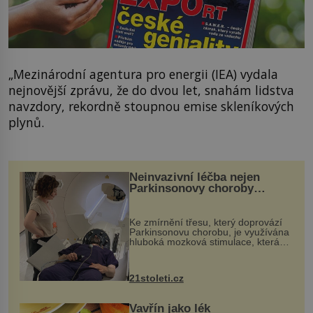
„Mezinárodní agentura pro energii (IEA) vydala
nejnovější zprávu, že do dvou let, snahám lidstva
navzdory, rekordně stoupnou emise skleníkových
plynů.
Neinvazivní léčba nejen
Parkinsonovy choroby
pomocí ultrazvukové
„helmy“
Ke zmírnění třesu, který doprovází
Parkinsonovu chorobu, je využívána
hluboká mozková stimulace, která
však vyžaduje vysoce invazivní
zákrok. Ultrazvuk zase není vhodný
k dostatečně přesnému zacílení ...
21stoleti.cz
Vavřín jako lék