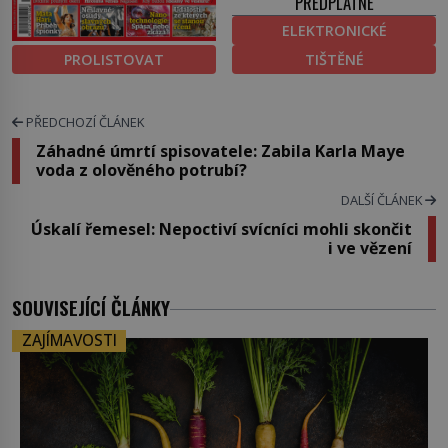
PŘEDPLATNÉ
ELEKTRONICKÉ
PROLISTOVAT
TIŠTĚNÉ
PŘEDCHOZÍ ČLÁNEK
Záhadné úmrtí spisovatele: Zabila Karla Maye
voda z olověného potrubí?
DALŠÍ ČLÁNEK
Úskalí řemesel: Nepoctiví svícníci mohli skončit
i ve vězení
SOUVISEJÍCÍ ČLÁNKY
ZAJÍMAVOSTI