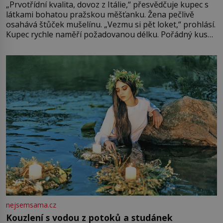
„Prvotřídní kvalita, dovoz z Itálie,“ přesvědčuje kupec s
látkami bohatou pražskou měšťanku. Žena pečlivě
osahává štůček mušelínu. „Vezmu si pět loket,“ prohlásí.
Kupec rychle naměří požadovanou délku. Pořádný kus
mu přitom zůstane za prsty… „Na šaty ho bude málo,
milostpaní. Stačí jenom na sukni,“ zhodnotí švadlena
množství růžového mušelínu. „Ošidili vás, podívejte.“
Vezme do ruky dřevěnou
nejsemsama.cz
Kouzlení s vodou z potoků a studánek