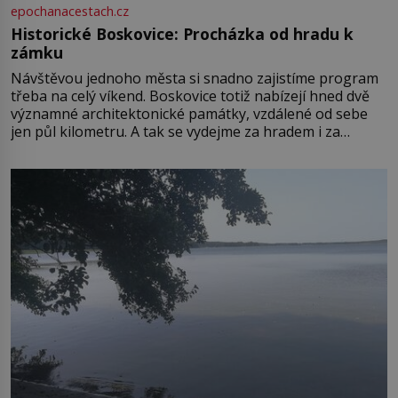
epochanacestach.cz
Historické Boskovice: Procházka od hradu k
zámku
Návštěvou jednoho města si snadno zajistíme program
třeba na celý víkend. Boskovice totiž nabízejí hned dvě
významné architektonické památky, vzdálené od sebe
jen půl kilometru. A tak se vydejme za hradem i za
zámkem do krásné jihomoravské krajiny. Trhová osada
Boskovice na okraji Drahanské vrchoviny vznikla někdy
ve13. století, a už v roce 1313 kronikáři zaznamenali