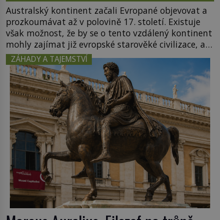
Australský kontinent začali Evropané objevovat a
prozkoumávat až v polovině 17. století. Existuje
však možnost, že by se o tento vzdálený kontinent
mohly zajímat již evropské starověké civilizace, a
to o 15 století dříve? Již od starověku kartografové
ZÁHADY A TAJEMSTVÍ
zakreslovali do map záhadný kontinent Terra
Australis – Jižní zemi. Proč? Do jisté míry to byl
smysl pro […]