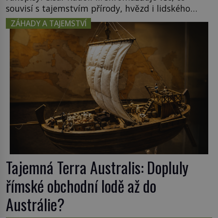
souvisí s tajemstvím přírody, hvězd i lidského
poznání. Jenže po jeho smrti se jeho slavné sbírky
ZÁHADY A TAJEMSTVÍ
začínají rozpadat a část z nich mizí navždy. Kdo
odnesl nejvzácnější knihy? A existují ještě někde
zapomenuté rukopisy, které nikdo […]
Tajemná Terra Australis: Dopluly
římské obchodní lodě až do
Austrálie?