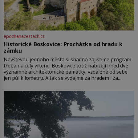
epochanacestach.cz
Historické Boskovice: Procházka od hradu k
zámku
Návštěvou jednoho města si snadno zajistíme program
třeba na celý víkend. Boskovice totiž nabízejí hned dvě
významné architektonické památky, vzdálené od sebe
jen půl kilometru. A tak se vydejme za hradem i za
zámkem do krásné jihomoravské krajiny. Trhová osada
Boskovice na okraji Drahanské vrchoviny vznikla někdy
ve13. století, a už v roce 1313 kronikáři zaznamenali