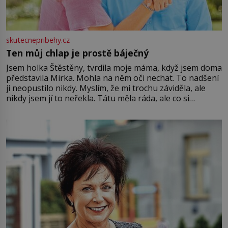
skutecnepribehy.cz
Ten můj chlap je prostě báječný
Jsem holka Štěstěny, tvrdila moje máma, když jsem doma
představila Mirka. Mohla na něm oči nechat. To nadšení
ji neopustilo nikdy. Myslím, že mi trochu záviděla, ale
nikdy jsem jí to neřekla. Tátu měla ráda, ale co si
pamatuji, tak jsme s Mirkem byli zamilovaní mnohem víc.
Jsme spolu moc rádi Tehdy byla jiná doba, když