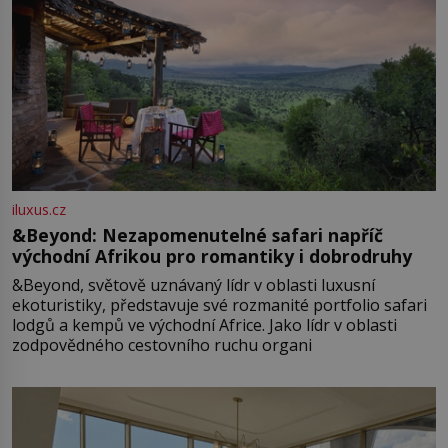
iluxus.cz
&Beyond: Nezapomenutelné safari napříč
východní Afrikou pro romantiky i dobrodruhy
&Beyond, světově uznávaný lídr v oblasti luxusní
ekoturistiky, představuje své rozmanité portfolio safari
lodgů a kempů ve východní Africe. Jako lídr v oblasti
zodpovědného cestovního ruchu organi