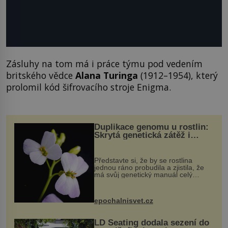
Zásluhy na tom má i práce týmu pod vedením
britského vědce
Alana Turinga
(1912–1954), který
prolomil kód šifrovacího stroje Enigma.
Duplikace genomu u rostlin:
Skrytá genetická zátěž i
evoluční výhoda
Představte si, že by se rostlina
jednou ráno probudila a zjistila, že
má svůj genetický manuál celý
dvakrát. Přesně to se občas v
přírodě stane – a podle nového
výzkumu to může být pro druhy
epochalnisvet.cz
vstupenka...
LD Seating dodala sezení do