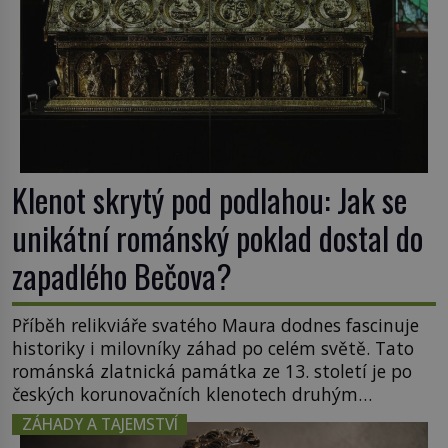
Klenot skrytý pod podlahou: Jak se
unikátní románský poklad dostal do
zapadlého Bečova?
Příběh relikviáře svatého Maura dodnes fascinuje
historiky i milovníky záhad po celém světě. Tato
románská zlatnická památka ze 13. století je po
českých korunovačních klenotech druhým
nejcennějším movitým majetkem v České
ZÁHADY A TAJEMSTVÍ
republice. Přestože byl klenot v roce 1985 po