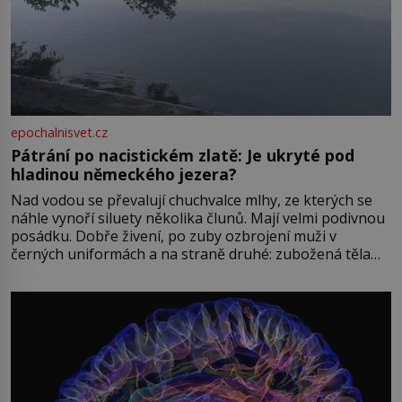
epochalnisvet.cz
Pátrání po nacistickém zlatě: Je ukryté pod
hladinou německého jezera?
Nad vodou se převalují chuchvalce mlhy, ze kterých se
náhle vynoří siluety několika člunů. Mají velmi podivnou
posádku. Dobře živení, po zuby ozbrojení muži v
černých uniformách a na straně druhé: zubožená těla
oblečená v chatrných vězeňských hadrech. Co tato
přízračná scéna znamená? Je jaro roku 1945, druhá
světová válka se chýlí ke konci. Jezero Stolpsee