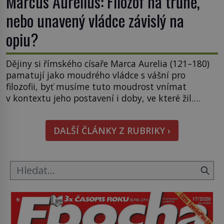
Marcus Aurelius: Filozof na trůně,
nebo unavený vládce závislý na
opiu?
Dějiny si římského císaře Marca Aurelia (121–180)
pamatují jako moudrého vládce s vášní pro
filozofii, byť musíme tuto moudrost vnímat
v kontextu jeho postavení i doby, ve které žil.
Máme však nyní rozbít tuto obecně přijímanou
pravdu na padrť a prohlásit, že to byl jen životem
DALŠÍ ČLÁNKY Z RUBRIKY ›
unavený a drogou ovládaný muž? Marcus Aurelius
byl zastáncem stoicismu, učení, […]