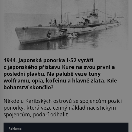
1944. Japonská ponorka I-52 vyráží
z japonského přístavu Kure na svou první a
poslední plavbu. Na palubě veze tuny
wolframu, opia, kofeinu a hlavně zlata. Kde
bohatství skončilo?
Někde u Karibských ostrovů se spojencům pozici
ponorky, která veze cenný náklad nacistickým
spojencům, podaří odhalit.
Reklama