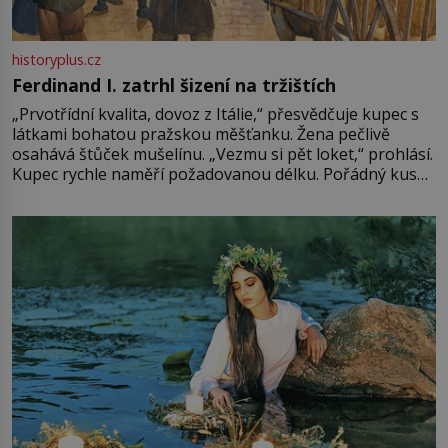
historyplus.cz
Ferdinand I. zatrhl šizení na tržištích
„Prvotřídní kvalita, dovoz z Itálie,“ přesvědčuje kupec s
látkami bohatou pražskou měšťanku. Žena pečlivě
osahává štůček mušelínu. „Vezmu si pět loket,“ prohlásí.
Kupec rychle naměří požadovanou délku. Pořádný kus
mu přitom zůstane za prsty… „Na šaty ho bude málo,
milostpaní. Stačí jenom na sukni,“ zhodnotí švadlena
množství růžového mušelínu. „Ošidili vás, podívejte.“
Vezme do ruky dřevěnou