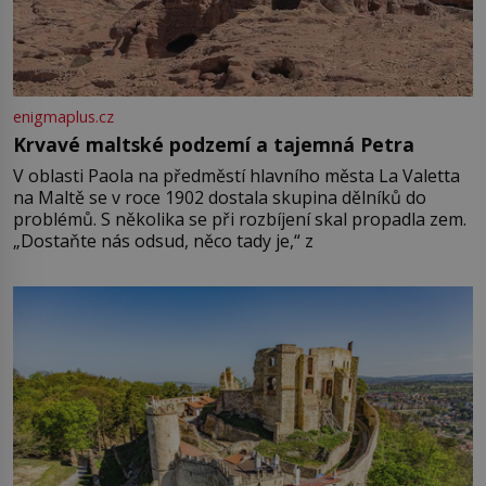
enigmaplus.cz
Krvavé maltské podzemí a tajemná Petra
V oblasti Paola na předměstí hlavního města La Valetta
na Maltě se v roce 1902 dostala skupina dělníků do
problémů. S několika se při rozbíjení skal propadla zem.
„Dostaňte nás odsud, něco tady je,“ z