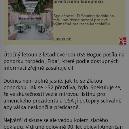
prestižního komplexu
MediaCityUK v Salfordu
Společnost LD Seating dodala na
míru navržené sezení pro dvě
výjimečné realizace kanceláří v
areálu MediaCityUK v anglickém
Salfordu – konkrétně do budov Blue
Tower a Orange Tower. Komplex
iluxus.cz
budov Media...
Útočný letoun z letadlové lodi USS Bogue posílá na
ponorku torpédo „Fida“, které podle dostupných
informací zřejmě zasahuje cíl.
Dodnes není úplně jasné, jak to se Zlatou
ponorkou, jak se I-52 přezdívá, bylo. Spekuluje se,
že ve skutečnosti vezla mírovou listinu pro
amerického prezidenta a USA jí potopily schválně,
aby válka neskončila předčasně.
Největší diskuse se ale vedou kolem zlatého
pokladu. V druhé polovině 90. let objevil Američan