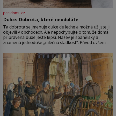
panidomu.cz
Dulce: Dobrota, které neodoláte
Ta dobrota se jmenuje dulce de leche a možná už jste ji
objevili v obchodech. Ale nepochybujte o tom, že doma
připravená bude ještě lepší. Název je španělský a
znamená jednoduše „mléčná sladkost“. Původ ovšem
není úplně jednoznačný, o autorství této receptury se
pře hned několik latinskoamerických zemí a k tomu
Francie, kde se traduje,