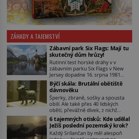
ZÁHADY A TAJEMSTVÍ
Zábavní park Six Flags: Mají tu
skutečný dům hrůzy!
Rutinní test horské dráhy v v
zábavním parku Six Flags v New
Jersey dopadne 16. srpna 1981
katastrofou. 20letý technik Scott
Býčí skála: Brutální obětiště
Tyler se zřítí na zem! Zranění jsou
dávnověku
neslučitelná se životem. „Nepoužil
Šperky, zbraně, sošky a spousta
bezpečnostní zábranu,“ osvětlí
obilí. Ale také přes 40 lidských
smrtelnou nehodu tiskový mluvčí
obětí, převážně dívek, z nichž
parku a vyšetřovatelé mu dávají za
některým rozetnou hlavu a
pravdu: „Atrakce je v pořádku.“ A
6 tajemných otisků: Kde udělal
useknou končetiny. To je slavný
pak přijde srpen roku […]
Ježíš poslední pozemský krok?
halštatský pohřeb. V Evropě
Každý Srílančan by měl alespoň
nevídaný objev, který dodnes