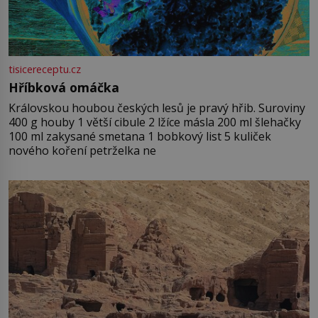
tisicereceptu.cz
Hříbková omáčka
Královskou houbou českých lesů je pravý hřib. Suroviny
400 g houby 1 větší cibule 2 lžíce másla 200 ml šlehačky
100 ml zakysané smetana 1 bobkový list 5 kuliček
nového koření petrželka ne