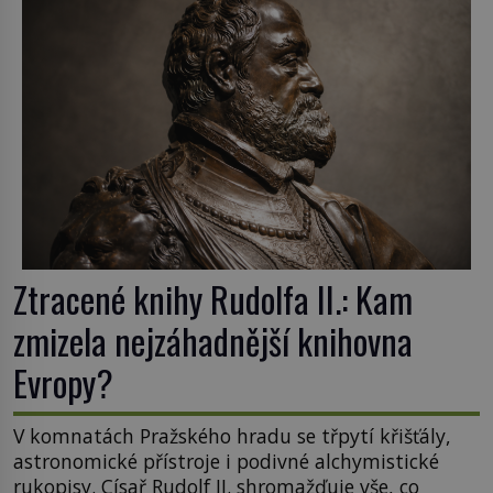
dramatickém pátrání kriminalistů úspěšně
nalezen, jeho minulost stále obestírá hustá mlha.
Otázky, jak přesně se tato […]
Ztracené knihy Rudolfa II.: Kam
zmizela nejzáhadnější knihovna
Evropy?
V komnatách Pražského hradu se třpytí křišťály,
astronomické přístroje i podivné alchymistické
rukopisy. Císař Rudolf II. shromažďuje vše, co