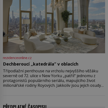
rezidenceonline.cz
Dechberoucí „katedrála“ v oblacích
Třípodlažní penthouse na vrcholu nejvyššího věžáku
severně od 72. ulice v New Yorku „patřil“ jednomu z
protagonistů populárního seriálu, mapujícího život
milionářské rodiny Royových. Jakkoliv jsou jejich osudy
fiktivní, nemovitosti, v nichž „žijí“, jsou velmi reálné.
Ohromující luxusní byt s pěti ložnicemi, čtyřmi
koupelnami a výhledem na Husdon Yards je přitom
jenom jednou z nemovitostí
PŘEDPLATNÉ ČASOPISU