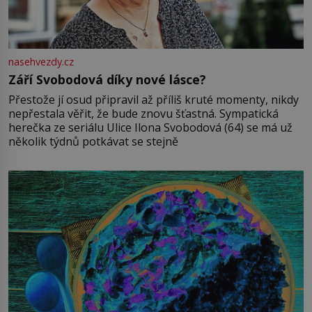
nasehvezdy.cz
Září Svobodová díky nové lásce?
Přestože jí osud připravil až příliš kruté momenty, nikdy
nepřestala věřit, že bude znovu šťastná. Sympatická
herečka ze seriálu Ulice Ilona Svobodová (64) se má už
několik týdnů potkávat se stejně