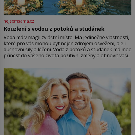
nejsemsama.cz
Kouzlení s vodou z potoků a studánek
Voda má v magii zvláštní místo. Má jedinečné vlastnosti,
které pro vás mohou být nejen zdrojem osvěžení, ale i
duchovní síly a léčení. Voda z potoků a studánek má moc
přinést do vašeho života pozitivní změny a obnovit vaši
energii. Využitím těchto přírodních zdrojů v magii
můžete obohatit své rituály a přinést do svého života
větší harmonii a klid. Je důležité