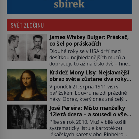
SVĚT ZLOČINU
James Whitey Bulger: Práskač,
co šel po práskačích
Dlouhé roky se v USA drží mezi
desítkou nejhledanějších mužů a
dopracuje to až na číslo dvě – hned
po Usámovi bin Ládinovi (1957–
Krádež Mony Lisy: Nejslavnější
2011). To je James „Whitey“ Bulger
obraz světa zůstane dva roky
(1929–2018) viněný ze spoluúčasti
nezvěstný
V pondělí 21. srpna 1911 visí v
na 19 vraždách, vydírání a lichvy. A
pařížském Louvru na zdi prázdné
samozřejmě, krom toho je ještě
háky. Obraz, který dnes zná celý
drogový dealer, který neváhá
svět, je pryč. Zpočátku si nikdo
odstranit z cesty všechny práskače,
José Pereira: Místo manželky
nemyslí, že jde o krádež.
zatímco […]
12letá dcera – a sousedi o všem
Zaměstnanci jsou přesvědčeni, že
vědí!
Píše se rok 2010. Muž v bílé košili
Mona Lisa je jen v restaurátorské
systematicky listuje kartotékou
dílně nebo u fotografa. Když se
lékařských karet v obci Pinheiro
ukáže pravda, propukne jeden z