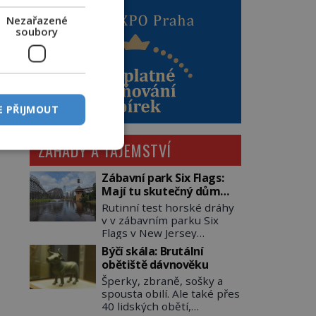
Nezařazené
soubory
E PŘIJMOUT
ZÁHADY A TAJEMSTVÍ
Zábavní park Six Flags:
Mají tu skutečný dům
hrůzy!
Rutinní test horské dráhy
v v zábavním parku Six
Flags v New Jersey
dopadne 16. srpna 1981
Býčí skála: Brutální
katastrofou. 20letý technik
obětiště dávnověku
Scott Tyler se zřítí na zem!
Šperky, zbraně, sošky a
Zranění jsou neslučitelná
spousta obilí. Ale také přes
se životem. „Nepoužil
40 lidských obětí,
bezpečnostní zábranu,“