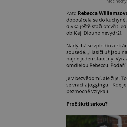
Moc nechyb
Zato
Rebecca Williamsov
dopotácela se do kuchyně.
dívka ještě stačí otevřít led
obličej. Dlouho nevydrží.
Nadýchá se zplodin a ztrá
sousedé. „Hasiči už jsou na 
najde jeden statečný. Vyr
omdlelou Rebeccu. Podaří s
Je v bezvědomí, ale žije. T
se vrací z joggingu. „Kde j
bezmocně vzlykají.
Proč škrtl sirkou?