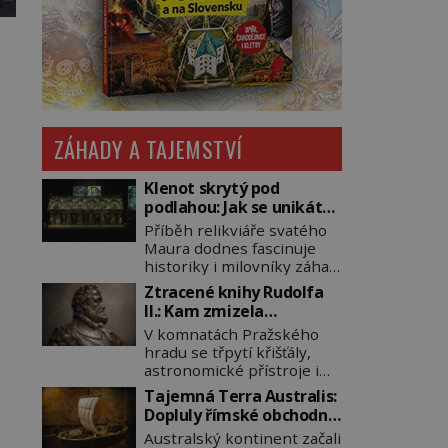
ZÁHADY A TAJEMSTVÍ
Klenot skrytý pod
podlahou: Jak se unikátní
románský poklad dostal
Příběh relikviáře svatého
do zapadlého Bečova?
Maura dodnes fascinuje
historiky i milovníky záhad
po celém světě. Tato
Ztracené knihy Rudolfa
románská zlatnická
II.: Kam zmizela
památka ze 13. století je
nejzáhadnější knihovna
V komnatách Pražského
po českých korunovačních
Evropy?
hradu se třpytí křišťály,
klenotech druhým
astronomické přístroje i
nejcennějším movitým
podivné alchymistické
majetkem v České
Tajemná Terra Australis:
rukopisy. Císař Rudolf II.
republice. Přestože byl
Dopluly římské obchodní
shromažďuje vše, co
klenot v roce 1985 po
lodě až do Austrálie?
Australský kontinent začali
souvisí s tajemstvím
dramatickém pátrání