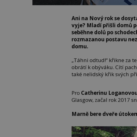
Ani na Nový rok se dosyta
vyje? Mladí přišli domů p
seběhne dolů po schodech.
rozmazanou postavu nezn
domu.
„Táhni odtud!“ křikne za t
obrátí k obýváku. Cítí pach
také nelidský křik svých p
Pro
Catherinu Loganovo
Glasgow, začal rok 2017 sn
Marně bere dveře útoke