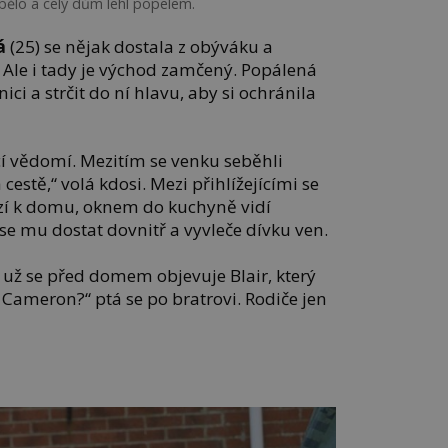
ělo a celý dům lehl popelem.
á
(25) se nějak dostala z obýváku a
 Ale i tady je východ zamčený. Popálená
nici a strčit do ní hlavu, aby si ochránila
cí vědomí. Mezitím se venku seběhli
cestě,“ volá kdosi. Mezi přihlížejícími se
azí k domu, oknem do kuchyně vidí
e mu dostat dovnitř a vyvleče dívku ven.
o už se před domem objevuje Blair, který
e Cameron?“ ptá se po bratrovi. Rodiče jen