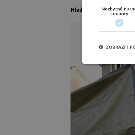
Nezbytně nutn
Hledá úkryt v ledničce
soubory
ZOBRAZIT P