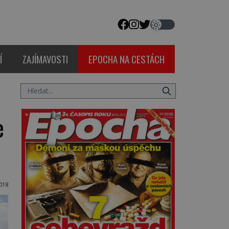
Í
ZAJÍMAVOSTI
EPOCHA NA CESTÁCH
e
018