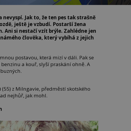
 nevyspí. Jak to, že ten pes tak strašně
ozdě, ještě je vzbudí. Postarší žena
 Ani si nestačí vzít brýle. Zahlédne jen
ámého člověka, který vybíhá z jejich
emnou postavou, která mizí v dáli. Pak se
 benzinu a kouř, slyší praskání ohně. A
říbuzných.
u
(55) z Milngavie, předměstí skotského
ad nejhůř, jak mohl.
m