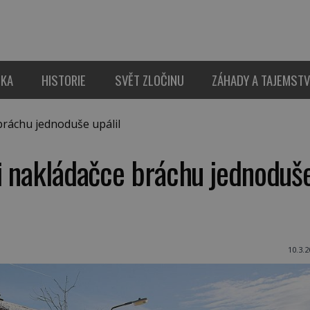
IKA
HISTORIE
SVĚT ZLOČINU
ZÁHADY A TAJEMSTV
bráchu jednoduše upálil
li nakládačce bráchu jednoduš
10.3.2