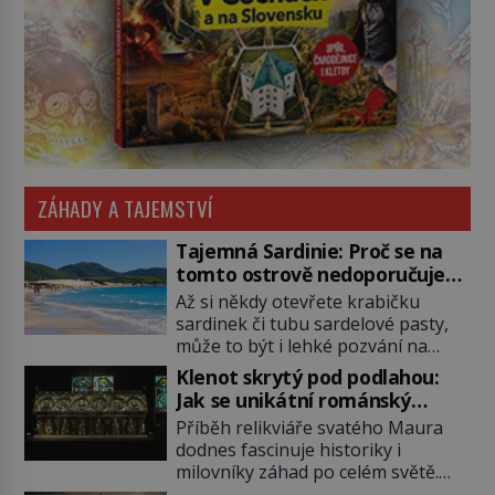
ZÁHADY A TAJEMSTVÍ
Tajemná Sardinie: Proč se na
tomto ostrově nedoporučuje
pytlovat „mořské brambory“?
Až si někdy otevřete krabičku
sardinek či tubu sardelové pasty,
může to být i lehké pozvání na
cestu do srdce Středozemního
Klenot skrytý pod podlahou:
moře, na ostrov hrdých Sardů.
Jak se unikátní románský
Věděli jste, že to byl právě italský
poklad dostal do zapadlého
Příběh relikviáře svatého Maura
ostrov Sardinie, jenž těmto
Bečova?
dodnes fascinuje historiky i
produktům moře propůjčil své
milovníky záhad po celém světě.
jméno. Co dalšího je pro Sardinii
Tato románská zlatnická památka