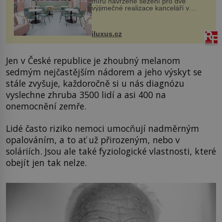
míru navržené sezení pro dvě
výjimečné realizace kanceláří v
areálu MediaCityUK v anglickém
Salfordu – konkrétně do budov Blue
Tower a Orange Tower. Komplex
iluxus.cz
budov Media...
Jen v České republice je zhoubný melanom
sedmým nejčastějším nádorem a jeho výskyt se
stále zvyšuje, každoročně si u nás diagnózu
vyslechne zhruba 3500 lidí a asi 400 na
onemocnění zemře.
Lidé často riziko nemoci umocňují nadměrným
opalováním, a to ať už přirozeným, nebo v
soláriích. Jsou ale také fyziologické vlastnosti, které
obejít jen tak nelze.