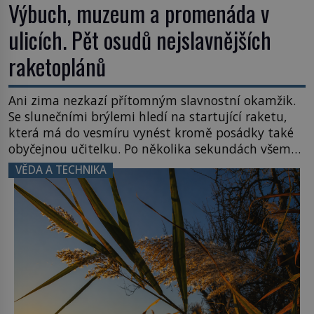
Výbuch, muzeum a promenáda v
ulicích. Pět osudů nejslavnějších
raketoplánů
Ani zima nezkazí přítomným slavnostní okamžik.
Se slunečními brýlemi hledí na startující raketu,
která má do vesmíru vynést kromě posádky také
obyčejnou učitelku. Po několika sekundách všem
ztuhnou úsměvy, stroj totiž exploduje. Jejich
VĚDA A TECHNIKA
konstrukce není z levného kraje, daňové
poplatníky stojí miliardy dolarů. Na druhou stranu
zvládnou jen představitelné věci. Na malé kousky
Název: Columbia První […]