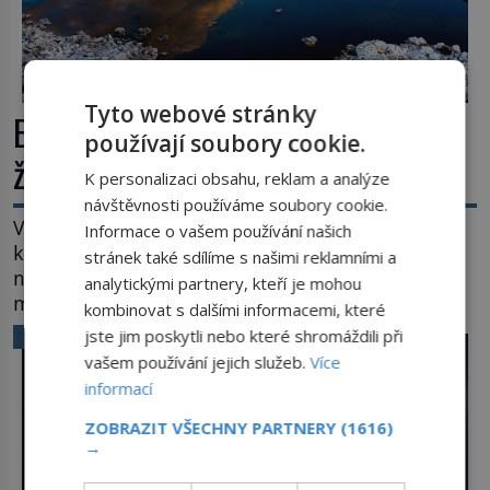
Tyto webové stránky
Extrémní podmínky na Zemi: Kde
používají soubory cookie.
život přežívá navzdory všemu
K personalizaci obsahu, reklam a analýze
návštěvnosti používáme soubory cookie.
Vroucí voda, mráz hluboko pod bodem mrazu,
Informace o vašem používání našich
kyseliny, smrtící tlak i pouště, kde celé roky
stránek také sdílíme s našimi reklamními a
nespadne jediná kapka deště. Na první pohled
analytickými partnery, kteří je mohou
místa, kde nemůže existovat vůbec nic. Přesto
kombinovat s dalšími informacemi, které
právě tady vědci objevují organismy, které
jste jim poskytli nebo které shromáždili při
VĚDA A TECHNIKA
posouvají hranice života. Každý nový nález mění
vašem používání jejich služeb.
Více
naše představy o tom, co všechno dokáže příroda a
informací
napovídá, kde bychom jednou […]
ZOBRAZIT VŠECHNY PARTNERY
(1616)
→