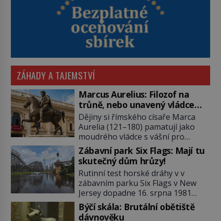
ZÁHADY A TAJEMSTVÍ
Marcus Aurelius: Filozof na
trůně, nebo unavený vládce
závislý na opiu?
Dějiny si římského císaře Marca
Aurelia (121–180) pamatují jako
moudrého vládce s vášní pro
filozofii, byť musíme tuto moudrost
Zábavní park Six Flags: Mají tu
vnímat v kontextu jeho postavení i
skutečný dům hrůzy!
doby, ve které žil. Máme však nyní
Rutinní test horské dráhy v v
rozbít tuto obecně přijímanou
zábavním parku Six Flags v New
pravdu na padrť a prohlásit, že to
Jersey dopadne 16. srpna 1981
byl jen životem unavený a drogou
katastrofou. 20letý technik Scott
ovládaný muž? Marcus Aurelius byl
Býčí skála: Brutální obětiště
Tyler se zřítí na zem! Zranění jsou
zastáncem stoicismu, učení, […]
dávnověku