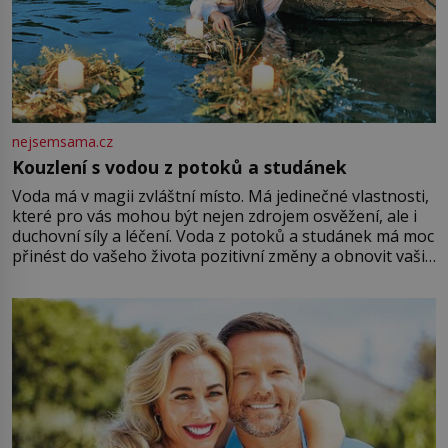
nejsemsama.cz
Kouzlení s vodou z potoků a studánek
Voda má v magii zvláštní místo. Má jedinečné vlastnosti,
které pro vás mohou být nejen zdrojem osvěžení, ale i
duchovní síly a léčení. Voda z potoků a studánek má moc
přinést do vašeho života pozitivní změny a obnovit vaši
energii. Využitím těchto přírodních zdrojů v magii
můžete obohatit své rituály a přinést do svého života
větší harmonii a klid. Je důležité