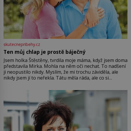
skutecnepribehy.cz
Ten můj chlap je prostě báječný
Jsem holka Štěstěny, tvrdila moje máma, když jsem doma
představila Mirka. Mohla na něm oči nechat. To nadšení
ji neopustilo nikdy. Myslím, že mi trochu záviděla, ale
nikdy jsem jí to neřekla. Tátu měla ráda, ale co si
pamatuji, tak jsme s Mirkem byli zamilovaní mnohem víc.
Jsme spolu moc rádi Tehdy byla jiná doba, když