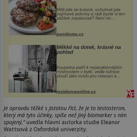
Měli jste se krásně, ochutnali jste
zajímavé pokrmy a rádi byste si ten
zážitek zopakovali? Není nic
snazšího. Pljeskavica (10 porcí)
Možná jste ji ochutnali na dovolené v
bývalé Jugoslávii, lze ji vi...
panidomu.cz
Měkké na dotek, krásné na
pohled
Koupelna patří k nejatraktivnějším
místnostem v bytě, vedle ložnice
slouží jako místo pro relaxaci a
odpočinek. Koupelnový textil –
ručníky, osušky a koberečky –
mohou jako mávnutím kouzelného
rezidenceonline.cz
proutku...
Je opravdu těžké s jistotou říct, že je to testosteron,
který má tyto účinky, spíše než jiný biomarker s ním
spojený,“
uvedla hlavní autorka studie Eleanor
Wattsová z Oxfordské univerzity.