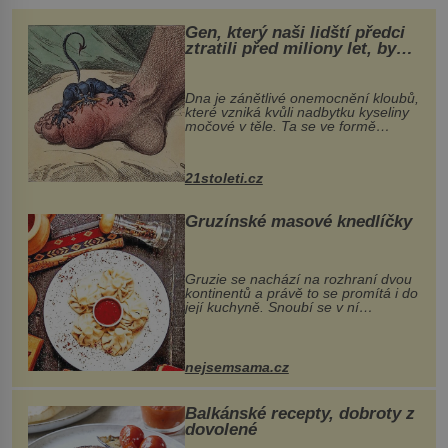
Gen, který naši lidští předci
ztratili před miliony let, by
mohl pomoci s léčbou
„nemoci králů“
Dna je zánětlivé onemocnění kloubů,
které vzniká kvůli nadbytku kyseliny
močové v těle. Ta se ve formě
krystalků ukládá v blízkosti kloubů,
nejčastěji přitom postihuje palce na
nohou, a způsobuje bole...
21stoleti.cz
Gruzínské masové knedlíčky
Gruzie se nachází na rozhraní dvou
kontinentů a právě to se promítá i do
její kuchyně. Snoubí se v ní
evropské a asijské chutě a díky tomu
vznikají rozmanité a chuťově bohaté
pokrmy, které rozhodně st...
nejsemsama.cz
Balkánské recepty, dobroty z
dovolené