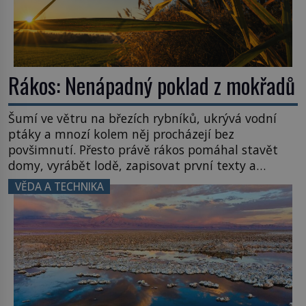
Rákos: Nenápadný poklad z mokřadů
Šumí ve větru na březích rybníků, ukrývá vodní
ptáky a mnozí kolem něj procházejí bez
povšimnutí. Přesto právě rákos pomáhal stavět
domy, vyrábět lodě, zapisovat první texty a
inspiroval řadu pověstí. Tato skromná, ale
VĚDA A TECHNIKA
užitečná rostlina provází člověka už tisíce let.
Většina lidí vnímá rákos jen jako obyčejnou kulisu
letního koupání. Stačí se však podívat […]