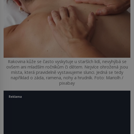
Rakovina kůže se často vyskytuje u starších lidí, nevyhýbá se
ovšem ani mladším ročníkům či dětem. Nejvíce ohrožená jsou
místa, která pravidelně vystavujeme slunci. Jedná se tedy
například o záda, ramena, nohy a hrudník. Foto: Mariolh /
pixabay
Reklama