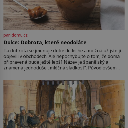
panidomu.cz
Dulce: Dobrota, které neodoláte
Ta dobrota se jmenuje dulce de leche a možná už jste ji
objevili v obchodech. Ale nepochybujte o tom, že doma
připravená bude ještě lepší. Název je španělský a
znamená jednoduše „mléčná sladkost“. Původ ovšem
není úplně jednoznačný, o autorství této receptury se
pře hned několik latinskoamerických zemí a k tomu
Francie, kde se traduje,