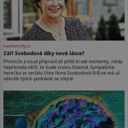
nasehvezdy.cz
Září Svobodová díky nové lásce?
Přestože jí osud připravil až příliš kruté momenty, nikdy
nepřestala věřit, že bude znovu šťastná. Sympatická
herečka ze seriálu Ulice Ilona Svobodová (64) se má už
několik týdnů potkávat se stejně