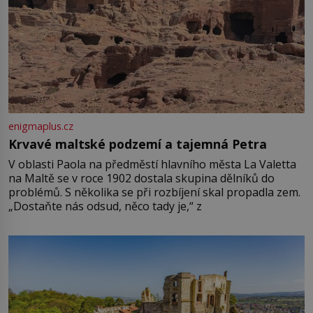
enigmaplus.cz
Krvavé maltské podzemí a tajemná Petra
V oblasti Paola na předměstí hlavního města La Valetta
na Maltě se v roce 1902 dostala skupina dělníků do
problémů. S několika se při rozbíjení skal propadla zem.
„Dostaňte nás odsud, něco tady je,“ z