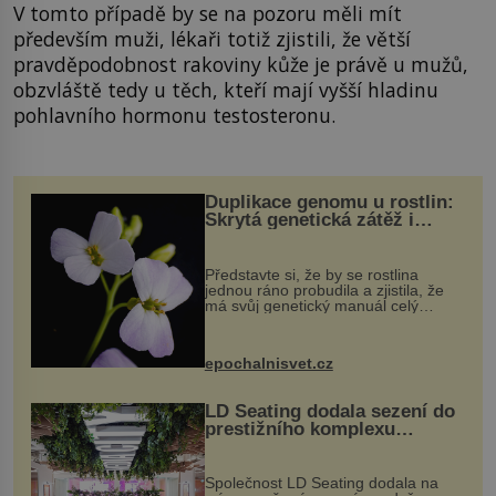
V tomto případě by se na pozoru měli mít
především muži, lékaři totiž zjistili, že větší
pravděpodobnost rakoviny kůže je právě u mužů,
obzvláště tedy u těch, kteří mají vyšší hladinu
pohlavního hormonu testosteronu.
Duplikace genomu u rostlin:
Skrytá genetická zátěž i
evoluční výhoda
Představte si, že by se rostlina
jednou ráno probudila a zjistila, že
má svůj genetický manuál celý
dvakrát. Přesně to se občas v
přírodě stane – a podle nového
výzkumu to může být pro druhy
epochalnisvet.cz
vstupenka...
LD Seating dodala sezení do
prestižního komplexu
MediaCityUK v Salfordu
Společnost LD Seating dodala na