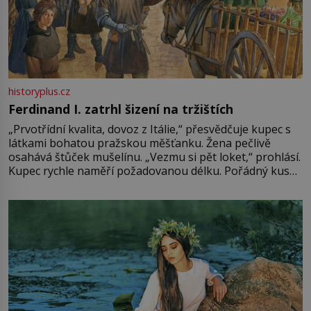
historyplus.cz
Ferdinand I. zatrhl šizení na tržištích
„Prvotřídní kvalita, dovoz z Itálie,“ přesvědčuje kupec s
látkami bohatou pražskou měšťanku. Žena pečlivě
osahává štůček mušelínu. „Vezmu si pět loket,“ prohlásí.
Kupec rychle naměří požadovanou délku. Pořádný kus
mu přitom zůstane za prsty… „Na šaty ho bude málo,
milostpaní. Stačí jenom na sukni,“ zhodnotí švadlena
množství růžového mušelínu. „Ošidili vás, podívejte.“
Vezme do ruky dřevěnou