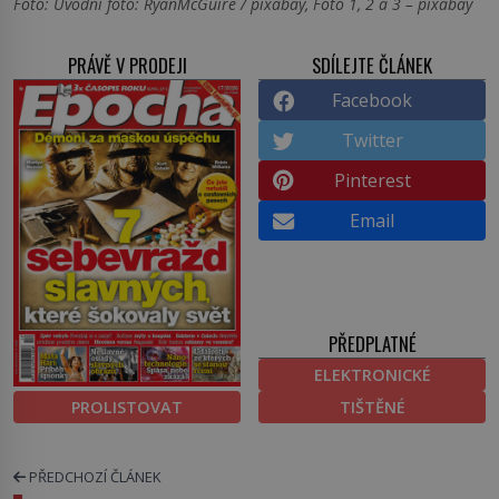
Foto: Úvodní foto: RyanMcGuire / pixabay, Foto 1, 2 a 3 – pixabay
PRÁVĚ V PRODEJI
SDÍLEJTE ČLÁNEK
Facebook
Twitter
Pinterest
Email
PŘEDPLATNÉ
ELEKTRONICKÉ
PROLISTOVAT
TIŠTĚNÉ
PŘEDCHOZÍ ČLÁNEK