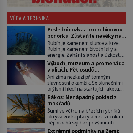
VĚDA A TECHNIKA
Poslední rozkaz pro rubínovou
ponorku: Zůstaňte navěky na
mořském dně!
Rubín je kamenem slunce a krve.
Rubín je kamenem životní síly a
energie. Zahání slabost a úzkost,
posiluje srdce. Rubín je dobrým
Výbuch, muzeum a promenáda
jménem pro neživý stroj, kterému
v ulicích. Pět osudů
člověk prokázal čest nezmizet
nejslavnějších raketoplánů
Ani zima nezkazí přítomným
v tavicí peci a našel mu místo
slavnostní okamžik. Se slunečními
k poslednímu odpočinku. Je druhá
brýlemi hledí na startující raketu,
polovina 50. let minulého století.
která má do vesmíru vynést kromě
Nálože spočítány, umístěny a
Rákos: Nenápadný poklad z
posádky také obyčejnou učitelku.
odpáleny. Trup ponorky nabírá
mokřadů
Po několika sekundách všem
vodu […]
Šumí ve větru na březích rybníků,
ztuhnou úsměvy, stroj totiž
ukrývá vodní ptáky a mnozí kolem
exploduje. Jejich konstrukce není
něj procházejí bez povšimnutí.
z levného kraje, daňové poplatníky
Přesto právě rákos pomáhal stavět
stojí miliardy dolarů. Na druhou
Extrémní podmínky na Zemi: