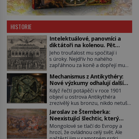
HISTORIE
Intelektuálové, panovníci a
diktátoři na kolenou. Pět
posledních okamžiků před
Jeho troufalost mu spočítají i
popravou
s úroky. Nejdřív ho nahého
zapřáhnou za koně a dopřejí mu
vyhlídkovou trasu kolem Londýna.
Mechanismus z Antikythéry:
Když ho pak věší, myslí si, že útrapy
Nové výzkumy odhalují další
skončily. Těsně předtím, než ztratí
překvapení o starověkém
vědomí ho odříznou a začnou jeho
Když řečtí potápěči v roce 1901
počítači
tělo zbavovat orgánů. Chvíli ještě
objeví u ostrova Antikythéra
vnímá, pak ho vysvobodí
zrezivělý kus bronzu, nikdo netuší,
bezvědomí a smrt. Do posledního
že drží v rukou jeden z
Jaroslav ze Šternberka:
doušku Kdo: Sokrates […]
nejúžasnějších vynálezů starověku.
Neexistující šlechtic, který
Až moderní rentgenové tomografy
z Moravy vyžene Mongoly
Mongolové se tlačí do Evropy a
odhalí desítky ozubených kol
hrozí, že ovládnou celý svět. Ale
ukrytých uvnitř. Mechanismus z
naštěstí jim v samotném srdci