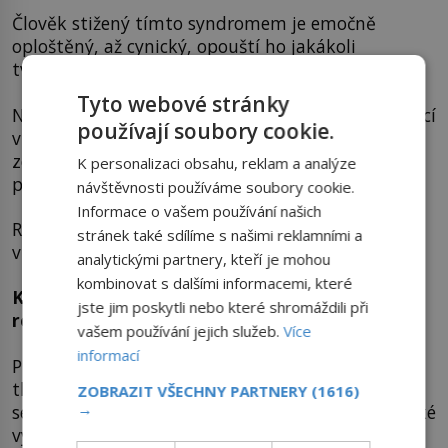
Člověk stižený tímto syndromem je emočně
oploštěný, až cynický, opouští ho jakákoli
tvořivost.
Tyto webové stránky
Nejnáchylnější jsou k němu perfekcionisté pracující
používají soubory cookie.
v profesích, kde se pomáhá lidem – lékaři a
zdravotní sestry, učitelé, psychologové a sociální
K personalizaci obsahu, reklam a analýze
pracovníci, policisté a manažeři.
návštěvnosti používáme soubory cookie.
Informace o vašem používání našich
Rizikovou skupinou jsou ale také ženy
stránek také sdílíme s našimi reklamními a
v domácnosti či na mateřské dovolené a studenti.
analytickými partnery, kteří je mohou
kombinovat s dalšími informacemi, které
K čemu vedou přílišné nároky a neschopnost
jste jim poskytli nebo které shromáždili při
relaxace?
vašem používání jejich služeb.
Více
informací
Příčinou vzniku syndromu je především zvýšený
tlak na vlastní výkon, provázený obavami ze
ZOBRAZIT VŠECHNY PARTNERY
(1616)
→
selhání a přehnanou sebekritikou, a také psychické
vyčerpání z důvodu jednostranného zaměření