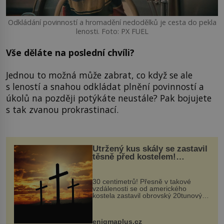
Odkládání povinností a hromadění nedodělků je cesta do pekla
lenosti. Foto: PX FUEL
Vše děláte na poslední chvíli?
Jednou to možná může zabrat, co když se ale
s leností a snahou odkládat plnění povinností a
úkolů na později potýkáte neustále? Pak bojujete
s tak zvanou prokrastinací.
Utržený kus skály se zastavil
těsně před kostelem!
Ochránila ho boží síla?
30 centimetrů! Přesně v takové
vzdálenosti se od amerického
kostela zastavil obrovský 20tunový
balvan, který se v květnu 2014
nečekaně odtrhl od nedaleké skály
při její demolici. Podle místních stojí
enigmaplus.cz
...