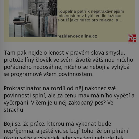
Koupelna patří k nejatraktivnějším
místnostem v bytě, vedle ložnice
slouží jako místo pro relaxaci a
odpočinek. Koupelnový textil –
ručníky, osušky a koberečky –
mohou jako mávnutím kouzelného
rezidenceonline.cz
proutku...
Tam pak nejde o lenost v pravém slova smyslu,
protože líný člověk ve svém životě většinou ničeho
pořádného nedosáhne, ničeho se nebojí a vyhýbá
se programově všem povinnostem.
Prokrastinátor na rozdíl od něj nakonec své
povinnosti splní, ale za cenu maximálního vypětí a
vyčerpání. V čem je u něj zakopaný pes? Ve
strachu.
Bojí se, že práce, kterou má vykonat bude
nepříjemná, a ještě víc se bojí toho, že při plnění
úkolu selže a výsledek jeho snažení nebude tak