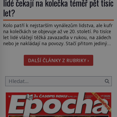
lidé čekají na kolečka téměř pět tisíc
let?
Kolo patří k nejstarším vynálezům lidstva, ale kufr
na kolečkách se objevuje až ve 20. století. Po tisíce
let lidé vláčejí těžká zavazadla v rukou, na zádech
nebo je nakládají na povozy. Stačí přitom jediný
nápad, připevnit ke kufru kolečka. Jenže právě ten
nikdo dlouho nedostane. Až jednou se na letišti
DALŠÍ ČLÁNKY Z RUBRIKY ›
ozve věta, která změní […]