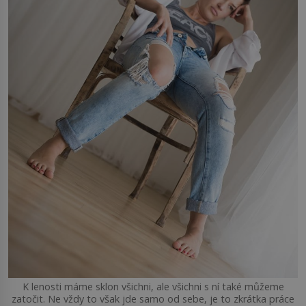
K lenosti máme sklon všichni, ale všichni s ní také můžeme
zatočit. Ne vždy to však jde samo od sebe, je to zkrátka práce