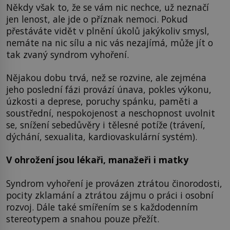
Někdy však to, že se vám nic nechce, už neznačí
jen lenost, ale jde o příznak nemoci. Pokud
přestáváte vidět v plnění úkolů jakýkoliv smysl,
nemáte na nic sílu a nic vás nezajímá, může jít o
tak zvaný syndrom vyhoření.
Nějakou dobu trvá, než se rozvine, ale zejména
jeho poslední fázi provází únava, pokles výkonu,
úzkosti a deprese, poruchy spánku, paměti a
soustřední, nespokojenost a neschopnost uvolnit
se, snížení sebedůvěry i tělesné potíže (trávení,
dýchání, sexualita, kardiovaskulární systém).
V ohrožení jsou lékaři, manažeři i matky
Syndrom vyhoření je provázen ztrátou činorodosti,
pocity zklamání a ztrátou zájmu o práci i osobní
rozvoj. Dále také smířením se s každodenním
stereotypem a snahou pouze přežít.