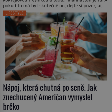
pokud to má být skutečně on, dejte si pozor, ať
místo klasické americké rye whiskey či klidně
LIFESTYLE
bourbonu nepoužijete skotskou whisku. Co se
stane? Inu, koktejl bude stále skvělý, ale už to
nebude Manhattan ale […]
Nápoj, která chutná po seně. Jak
znechucený Američan vymyslel
brčko