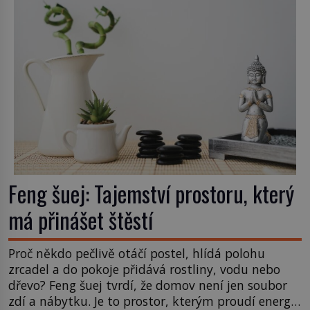
Feng šuej: Tajemství prostoru, který
má přinášet štěstí
Proč někdo pečlivě otáčí postel, hlídá polohu
zrcadel a do pokoje přidává rostliny, vodu nebo
dřevo? Feng šuej tvrdí, že domov není jen soubor
zdí a nábytku. Je to prostor, kterým proudí energie