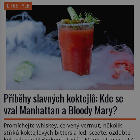
čchi a jeho uspořádání může ovlivňovat, jak se v
LIFESTYLE
něm člověk cítí. Feng šuej má kořeny ve staré Číně
a jeho historie […]
Příběhy slavných koktejlů: Kde se
vzal Manhattan a Bloody Mary?
Promíchejte whiskey, červený vermut, několik
střiků koktejlových bitters a led, sceďte, ozdobte
koktejlovou třešinkou a tadá… Manhattan je tu! A