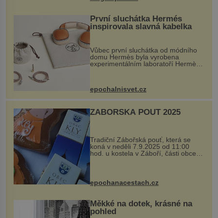
První sluchátka Hermés
inspirovala slavná kabelka
Vůbec první sluchátka od módního
domu Hermès byla vyrobena
experimentálním laboratoří Hermès
Ateliers Horizons. Elegantní gadget
si vyžádal dva roky vývoje a chlubí
se ručně šitou hovězí kůží a
epochalnisvet.cz
kovový...
ZÁBOŘSKÁ POUŤ 2025
Tradiční Zábořská pouť, která se
koná v neděli 7.9.2025 od 11:00
hod. u kostela v Záboří, části obce
Kly u Mělníka. V programu naleznete
komentovanou prohlídku kostela,
dobovou hudbu, řemesla, atrakce...
epochanacestach.cz
Měkké na dotek, krásné na
pohled