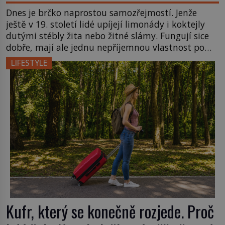
Dnes je brčko naprostou samozřejmostí. Jenže
ještě v 19. století lidé upíjejí limonády i koktejly
dutými stébly žita nebo žitné slámy. Fungují sice
dobře, mají ale jednu nepříjemnou vlastnost po
chvíli se rozmáčejí a nápoji dodávají travnatou
LIFESTYLE
příchuť. Právě tahle drobná nepříjemnost přivede
amerického výrobce cigaretových náustků k
nápadu, který změní způsob pití po celém […]
Kufr, který se konečně rozjede. Proč