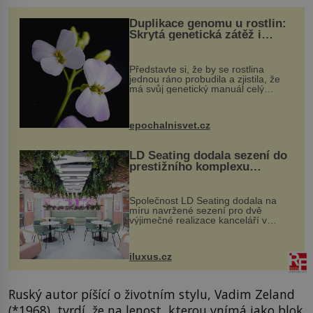
Duplikace genomu u rostlin:
Skrytá genetická zátěž i
evoluční výhoda
Představte si, že by se rostlina
jednou ráno probudila a zjistila, že
má svůj genetický manuál celý
dvakrát. Přesně to se občas v
přírodě stane – a podle nového
výzkumu to může být pro druhy
epochalnisvet.cz
vstupenka...
LD Seating dodala sezení do
prestižního komplexu
MediaCityUK v Salfordu
Společnost LD Seating dodala na
míru navržené sezení pro dvě
výjimečné realizace kanceláří v
areálu MediaCityUK v anglickém
Salfordu – konkrétně do budov Blue
Tower a Orange Tower. Komplex
iluxus.cz
budov Media...
Ruský autor píšící o životním stylu, Vadim Zeland
(*1968), tvrdí, že na lenost, kterou vnímá jako blok