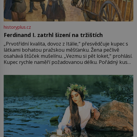
historyplus.cz
Ferdinand I. zatrhl šizení na tržištích
„Prvotřídní kvalita, dovoz z Itálie,“ přesvědčuje kupec s
látkami bohatou pražskou měšťanku. Žena pečlivě
osahává štůček mušelínu. „Vezmu si pět loket,“ prohlásí.
Kupec rychle naměří požadovanou délku. Pořádný kus
mu přitom zůstane za prsty… „Na šaty ho bude málo,
milostpaní. Stačí jenom na sukni,“ zhodnotí švadlena
množství růžového mušelínu. „Ošidili vás, podívejte.“
Vezme do ruky dřevěnou