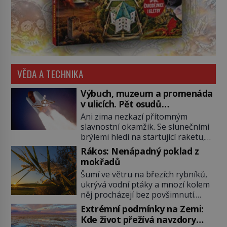
VĚDA A TECHNIKA
Výbuch, muzeum a promenáda
v ulicích. Pět osudů
nejslavnějších raketoplánů
Ani zima nezkazí přítomným
slavnostní okamžik. Se slunečními
brýlemi hledí na startující raketu,
která má do vesmíru vynést kromě
Rákos: Nenápadný poklad z
posádky také obyčejnou učitelku.
mokřadů
Po několika sekundách všem
Šumí ve větru na březích rybníků,
ztuhnou úsměvy, stroj totiž
ukrývá vodní ptáky a mnozí kolem
exploduje. Jejich konstrukce není
něj procházejí bez povšimnutí.
z levného kraje, daňové poplatníky
Přesto právě rákos pomáhal stavět
stojí miliardy dolarů. Na druhou
Extrémní podmínky na Zemi:
domy, vyrábět lodě, zapisovat první
stranu zvládnou jen představitelné
Kde život přežívá navzdory
texty a inspiroval řadu pověstí.