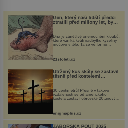
Gen, který naši lidští předci
ztratili před miliony let, by
mohl pomoci s léčbou
„nemoci králů“
Dna je zánětlivé onemocnění kloubů,
které vzniká kvůli nadbytku kyseliny
močové v těle. Ta se ve formě
krystalků ukládá v blízkosti kloubů,
nejčastěji přitom postihuje palce na
nohou, a způsobuje bole...
21stoleti.cz
Utržený kus skály se zastavil
těsně před kostelem!
Ochránila ho boží síla?
30 centimetrů! Přesně v takové
vzdálenosti se od amerického
kostela zastavil obrovský 20tunový
balvan, který se v květnu 2014
nečekaně odtrhl od nedaleké skály
při její demolici. Podle místních stojí
enigmaplus.cz
...
ZÁBOŘSKÁ POUŤ 2025