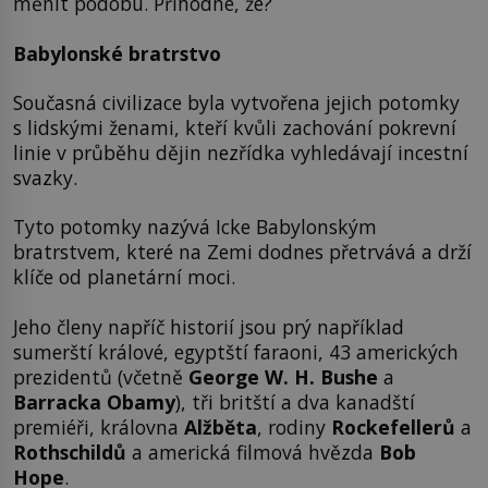
měnit podobu. Příhodné, že?
Babylonské bratrstvo
Současná civilizace byla vytvořena jejich potomky
s lidskými ženami, kteří kvůli zachování pokrevní
linie v průběhu dějin nezřídka vyhledávají incestní
svazky.
Tyto potomky nazývá Icke Babylonským
bratrstvem, které na Zemi dodnes přetrvává a drží
klíče od planetární moci.
Jeho členy napříč historií jsou prý například
sumerští králové, egyptští faraoni, 43 amerických
prezidentů (včetně
George W. H. Bushe
a
Barracka Obamy
), tři britští a dva kanadští
premiéři, královna
Alžběta
, rodiny
Rockefellerů
a
Rothschildů
a americká filmová hvězda
Bob
Hope
.