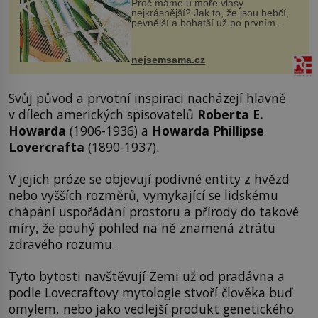
Proč máme u moře vlasy
nejkrásnější? Jak to, že jsou hebčí,
pevnější a bohatší už po prvním
vykoupání? Protože sůl obsažená v
mořské vodě má blahodárný vliv.
Nejen na tělo a pokožku, ale i na
nejsemsama.cz
vlasy. ...
Svůj původ a prvotní inspiraci nacházejí hlavně
v dílech amerických spisovatelů
Roberta E.
Howarda
(1906-1936) a
Howarda Phillipse
Lovercrafta
(1890-1937).
V jejich próze se objevují podivné entity z hvězd
nebo vyšších rozměrů, vymykající se lidskému
chápání uspořádání prostoru a přírody do takové
míry, že pouhý pohled na ně znamená ztrátu
zdravého rozumu.
Tyto bytosti navštěvují Zemi už od pradávna a
podle Lovecraftovy mytologie stvoří člověka buď
omylem, nebo jako vedlejší produkt genetického