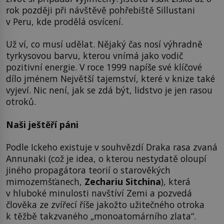
rok později při návštěvě pohřebiště Sillustani
v Peru, kde prodělá osvícení.
Už ví, co musí udělat. Nějaký čas nosí výhradně
tyrkysovou barvu, kterou vnímá jako vodič
pozitivní energie. V roce 1999 napíše své klíčové
dílo jménem Největší tajemství, které v knize také
vyjeví. Nic není, jak se zdá být, lidstvo je jen rasou
otroků.
Naši ještěří páni
Podle Ickeho existuje v souhvězdí Draka rasa zvaná
Annunaki (což je idea, o kterou nestydatě oloupí
jiného propagátora teorií o starověkých
mimozemšťanech,
Zechariu Sitchina
), která
v hluboké minulosti navštíví Zemi a pozvedá
člověka ze zvířecí říše jakožto užitečného otroka
k těžbě takzvaného „monoatomárního zlata“.