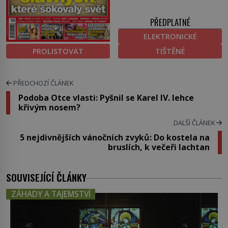
PŘEDPLATNÉ
ELEKTRONICKÉ
PROLISTOVAT
TIŠTĚNÉ
PŘEDCHOZÍ ČLÁNEK
Podoba Otce vlasti: Pyšnil se Karel IV. lehce
křivým nosem?
DALŠÍ ČLÁNEK
5 nejdivnějších vánočních zvyků: Do kostela na
bruslích, k večeři lachtan
SOUVISEJÍCÍ ČLÁNKY
ZÁHADY A TAJEMSTVÍ