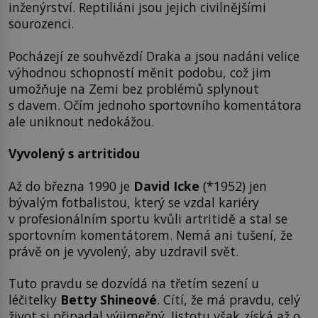
inženýrství. Reptiliáni jsou jejich civilnějšími
sourozenci.
Pocházejí ze souhvězdí Draka a jsou nadáni velice
výhodnou schopností měnit podobu, což jim
umožňuje na Zemi bez problémů splynout
s davem. Očím jednoho sportovního komentátora
ale uniknout nedokážou.
Vyvolený s artritidou
Až do března 1990 je
David Icke
(*1952) jen
bývalým fotbalistou, který se vzdal kariéry
v profesionálním sportu kvůli artritidě a stal se
sportovním komentátorem. Nemá ani tušení, že
právě on je vyvolený, aby uzdravil svět.
Tuto pravdu se dozvídá na třetím sezení u
léčitelky
Betty Shineové
. Cítí, že má pravdu, celý
život si připadal výjimečný. Jistotu však získá až o