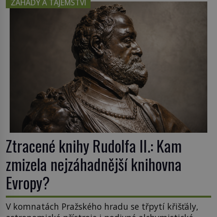
ZÁHADY A TAJEMSTVÍ
republice. Přestože byl klenot v roce 1985 po
dramatickém pátrání kriminalistů úspěšně
nalezen, jeho minulost stále obestírá hustá mlha.
Otázky, jak přesně se tato […]
Ztracené knihy Rudolfa II.: Kam
zmizela nejzáhadnější knihovna
Evropy?
V komnatách Pražského hradu se třpytí křišťály,