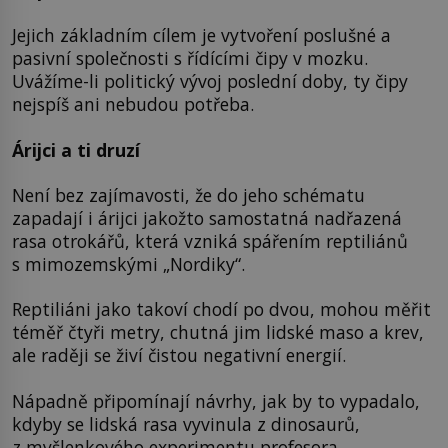
Jejich základním cílem je vytvoření poslušné a
pasivní společnosti s řídícími čipy v mozku.
Uvážíme-li politický vývoj poslední doby, ty čipy
nejspíš ani nebudou potřeba.
Árijci a ti druzí
Není bez zajímavosti, že do jeho schématu
zapadají i árijci jakožto samostatná nadřazená
rasa otrokářů, která vzniká spářením reptiliánů
s mimozemskými „Nordiky“.
Reptiliáni jako takoví chodí po dvou, mohou měřit
téměř čtyři metry, chutná jim lidské maso a krev,
ale raději se živí čistou negativní energií.
Nápadně připomínají návrhy, jak by to vypadalo,
kdyby se lidská rasa vyvinula z dinosaurů,
z myšlenkového experimentu profesora