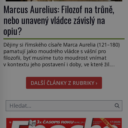
Marcus Aurelius: Filozof na trůně,
nebo unavený vládce závislý na
opiu?
Dějiny si římského císaře Marca Aurelia (121–180)
pamatují jako moudrého vládce s vášní pro
filozofii, byť musíme tuto moudrost vnímat
v kontextu jeho postavení i doby, ve které žil.
Máme však nyní rozbít tuto obecně přijímanou
pravdu na padrť a prohlásit, že to byl jen životem
DALŠÍ ČLÁNKY Z RUBRIKY ›
unavený a drogou ovládaný muž? Marcus Aurelius
byl zastáncem stoicismu, učení, […]