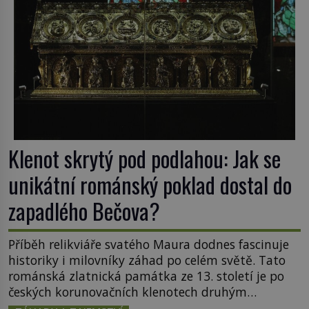
Klenot skrytý pod podlahou: Jak se
unikátní románský poklad dostal do
zapadlého Bečova?
Příběh relikviáře svatého Maura dodnes fascinuje
historiky i milovníky záhad po celém světě. Tato
románská zlatnická památka ze 13. století je po
českých korunovačních klenotech druhým
nejcennějším movitým majetkem v České