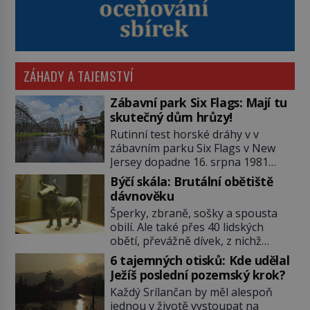
ZÁHADY A TAJEMSTVÍ
Zábavní park Six Flags: Mají tu
skutečný dům hrůzy!
Rutinní test horské dráhy v v
zábavním parku Six Flags v New
Jersey dopadne 16. srpna 1981
katastrofou. 20letý technik Scott
Býčí skála: Brutální obětiště
Tyler se zřítí na zem! Zranění jsou
dávnověku
neslučitelná se životem. „Nepoužil
Šperky, zbraně, sošky a spousta
bezpečnostní zábranu,“ osvětlí
obilí. Ale také přes 40 lidských
smrtelnou nehodu tiskový mluvčí
obětí, převážně dívek, z nichž
parku a vyšetřovatelé mu dávají za
některým rozetnou hlavu a
pravdu: „Atrakce je v pořádku.“ A
6 tajemných otisků: Kde udělal
useknou končetiny. To je slavný
pak přijde srpen roku […]
Ježíš poslední pozemský krok?
halštatský pohřeb. V Evropě
Každý Srílančan by měl alespoň
nevídaný objev, který dodnes
jednou v životě vystoupat na
neumíme vysvětlit… Jeho koníčkem