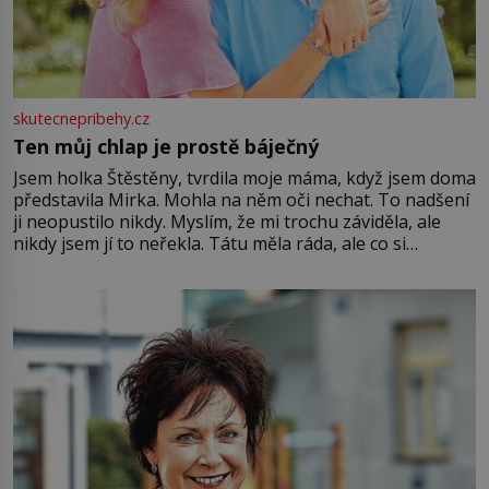
skutecnepribehy.cz
Ten můj chlap je prostě báječný
Jsem holka Štěstěny, tvrdila moje máma, když jsem doma
představila Mirka. Mohla na něm oči nechat. To nadšení
ji neopustilo nikdy. Myslím, že mi trochu záviděla, ale
nikdy jsem jí to neřekla. Tátu měla ráda, ale co si
pamatuji, tak jsme s Mirkem byli zamilovaní mnohem víc.
Jsme spolu moc rádi Tehdy byla jiná doba, když