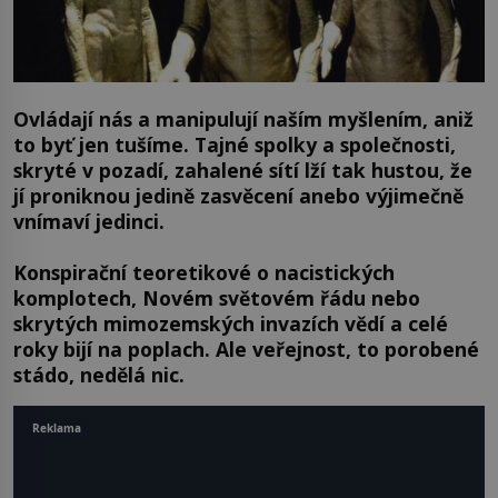
Ovládají nás a manipulují naším myšlením, aniž
to byť jen tušíme. Tajné spolky a společnosti,
skryté v pozadí, zahalené sítí lží tak hustou, že
jí proniknou jedině zasvěcení anebo výjimečně
vnímaví jedinci.
Konspirační teoretikové o nacistických
komplotech, Novém světovém řádu nebo
skrytých mimozemských invazích vědí a celé
roky bijí na poplach. Ale veřejnost, to porobené
stádo, nedělá nic.
Reklama