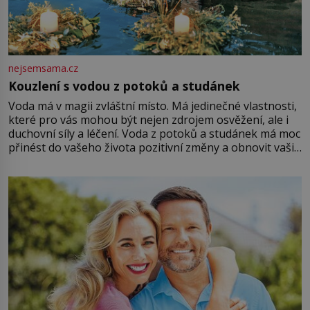
nejsemsama.cz
Kouzlení s vodou z potoků a studánek
Voda má v magii zvláštní místo. Má jedinečné vlastnosti,
které pro vás mohou být nejen zdrojem osvěžení, ale i
duchovní síly a léčení. Voda z potoků a studánek má moc
přinést do vašeho života pozitivní změny a obnovit vaši
energii. Využitím těchto přírodních zdrojů v magii
můžete obohatit své rituály a přinést do svého života
větší harmonii a klid. Je důležité