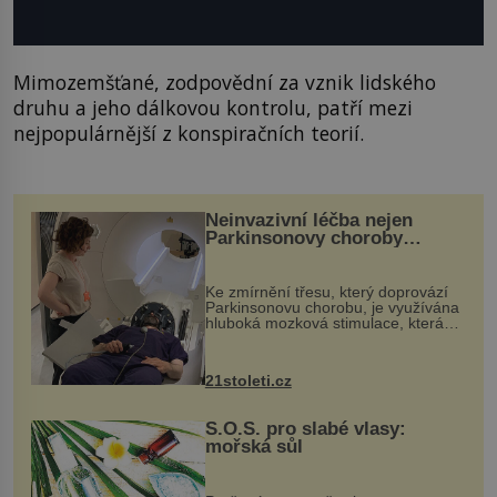
Mimozemšťané, zodpovědní za vznik lidského
druhu a jeho dálkovou kontrolu, patří mezi
nejpopulárnější z konspiračních teorií.
Neinvazivní léčba nejen
Parkinsonovy choroby
pomocí ultrazvukové
„helmy“
Ke zmírnění třesu, který doprovází
Parkinsonovu chorobu, je využívána
hluboká mozková stimulace, která
však vyžaduje vysoce invazivní
zákrok. Ultrazvuk zase není vhodný
k dostatečně přesnému zacílení ...
21stoleti.cz
S.O.S. pro slabé vlasy:
mořská sůl