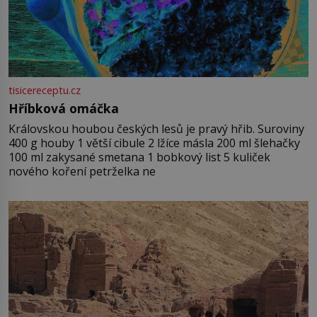
tisicereceptu.cz
Hříbková omáčka
Královskou houbou českých lesů je pravý hřib. Suroviny
400 g houby 1 větší cibule 2 lžíce másla 200 ml šlehačky
100 ml zakysané smetana 1 bobkový list 5 kuliček
nového koření petrželka ne