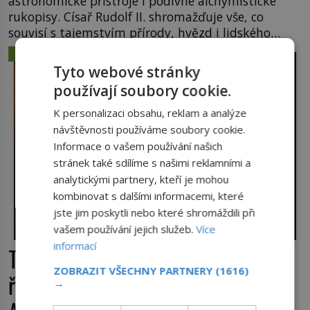
astronomické přístroje i podivné alchymistické
rukopisy. Císař Rudolf II. shromažďuje vše, co
souvisí s tajemstvím přírody, hvězd i lidského
poznání. Jenže po jeho smrti se jeho slavné sbírky
ZÁHADY A TAJEMSTVÍ
začínají rozpadat a část z nich mizí navždy. Kdo
Tyto webové stránky
odnesl nejvzácnější knihy? A existují ještě někde
používají soubory cookie.
zapomenuté rukopisy, které nikdo […]
K personalizaci obsahu, reklam a analýze
návštěvnosti používáme soubory cookie.
Informace o vašem používání našich
stránek také sdílíme s našimi reklamními a
analytickými partnery, kteří je mohou
kombinovat s dalšími informacemi, které
jste jim poskytli nebo které shromáždili při
vašem používání jejich služeb.
Více
informací
Tajemná Terra Australis: Dopluly
ZOBRAZIT VŠECHNY PARTNERY
(1616)
římské obchodní lodě až do
→