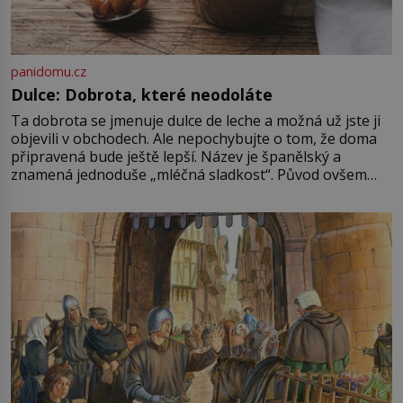
panidomu.cz
Dulce: Dobrota, které neodoláte
Ta dobrota se jmenuje dulce de leche a možná už jste ji
objevili v obchodech. Ale nepochybujte o tom, že doma
připravená bude ještě lepší. Název je španělský a
znamená jednoduše „mléčná sladkost“. Původ ovšem
není úplně jednoznačný, o autorství této receptury se
pře hned několik latinskoamerických zemí a k tomu
Francie, kde se traduje,