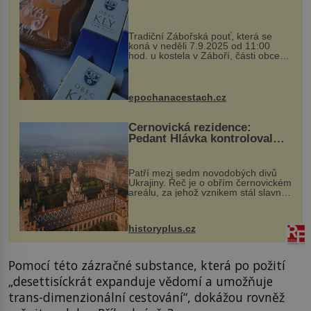
Tradiční Zábořská pouť, která se
koná v neděli 7.9.2025 od 11:00
hod. u kostela v Záboří, části obce
Kly u Mělníka. V programu naleznete
komentovanou prohlídku kostela,
dobovou hudbu, řemesla, atrakce...
epochanacestach.cz
Černovická rezidence:
Pedant Hlávka kontroloval
každou cihlu
Patří mezi sedm novodobých divů
Ukrajiny. Řeč je o obřím černovickém
areálu, za jehož vznikem stál slavný
český architekt Josef Hlávka. Ten si
na něm dal mimořádně záležet. Jeho
stavební plány by při ...
historyplus.cz
Pomocí této zázračné substance, která po požití
„desettisíckrát expanduje vědomí a umožňuje
trans-dimenzionální cestování“, dokážou rovněž