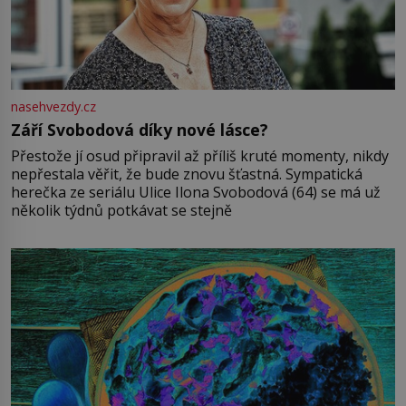
nasehvezdy.cz
Září Svobodová díky nové lásce?
Přestože jí osud připravil až příliš kruté momenty, nikdy
nepřestala věřit, že bude znovu šťastná. Sympatická
herečka ze seriálu Ulice Ilona Svobodová (64) se má už
několik týdnů potkávat se stejně