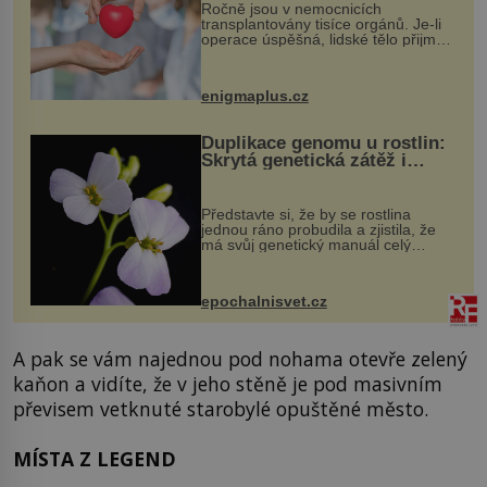
Ročně jsou v nemocnicích
transplantovány tisíce orgánů. Je-li
operace úspěšná, lidské tělo přijme
darovaný orgán za své a pacient
může vést plnohodnotný život. Ale co
když při transplantaci nepřijímám...
enigmaplus.cz
Duplikace genomu u rostlin:
Skrytá genetická zátěž i
evoluční výhoda
Představte si, že by se rostlina
jednou ráno probudila a zjistila, že
má svůj genetický manuál celý
dvakrát. Přesně to se občas v
přírodě stane – a podle nového
výzkumu to může být pro druhy
epochalnisvet.cz
vstupenka...
A pak se vám najednou pod nohama otevře zelený
kaňon a vidíte, že v jeho stěně je pod masivním
převisem vetknuté starobylé opuštěné město.
MÍSTA Z LEGEND