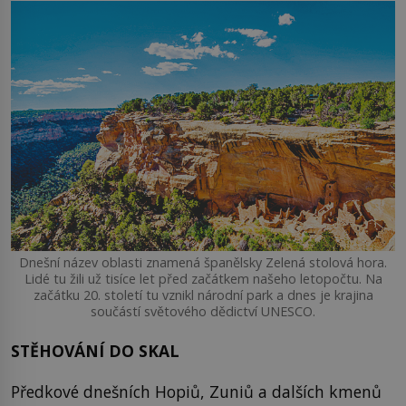
Dnešní název oblasti znamená španělsky Zelená stolová hora.
Lidé tu žili už tisíce let před začátkem našeho letopočtu. Na
začátku 20. století tu vznikl národní park a dnes je krajina
součástí světového dědictví UNESCO.
STĚHOVÁNÍ DO SKAL
Předkové dnešních Hopiů, Zuniů a dalších kmenů