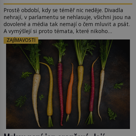
Prostě období, kdy se téměř nic neděje. Divadla
nehrají, v parlamentu se nehlasuje, všichni jsou na
dovolené a média tak nemají o čem mluvit a psát.
A vymýšlejí si proto témata, které nikoho
nezajímají. Proč je však ona letní doba spojovaná
ZAJÍMAVOSTI
zrovna s okurkami? Okurkovou sezónu známe už
od poloviny 19. století, ovšem jako Češi […]