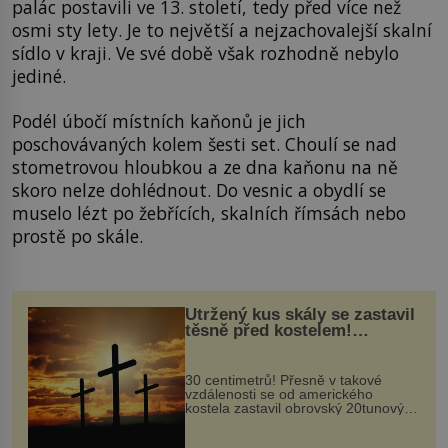
palác postavili ve 13. století, tedy před více než
osmi sty lety. Je to největší a nejzachovalejší skalní
sídlo v kraji. Ve své době však rozhodně nebylo
jediné.
Podél úbočí místních kaňonů je jich
poschovávaných kolem šesti set. Choulí se nad
stometrovou hloubkou a ze dna kaňonu na ně
skoro nelze dohlédnout. Do vesnic a obydlí se
muselo lézt po žebřících, skalních římsách nebo
prostě po skále.
Utržený kus skály se zastavil
těsně před kostelem!
Ochránila ho boží síla?
30 centimetrů! Přesně v takové
vzdálenosti se od amerického
kostela zastavil obrovský 20tunový
balvan, který se v květnu 2014
nečekaně odtrhl od nedaleké skály