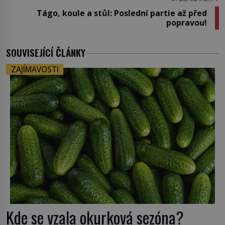
Tágo, koule a stůl: Poslední partie až před
popravou!
SOUVISEJÍCÍ ČLÁNKY
ZAJÍMAVOSTI
Kde se vzala okurková sezóna?