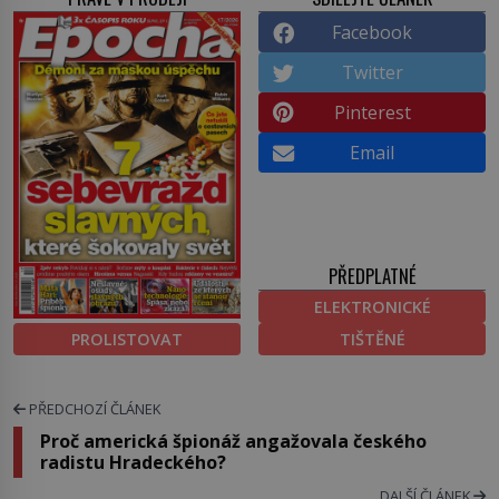
Facebook
Twitter
Pinterest
Email
PŘEDPLATNÉ
ELEKTRONICKÉ
PROLISTOVAT
TIŠTĚNÉ
PŘEDCHOZÍ ČLÁNEK
Proč americká špionáž angažovala českého
radistu Hradeckého?
DALŠÍ ČLÁNEK