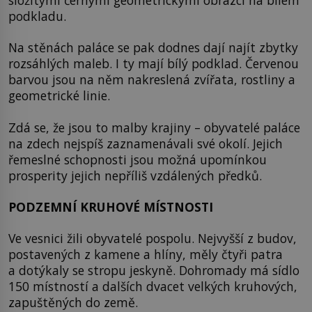
podkladu.
Na stěnách paláce se pak dodnes dají najít zbytky
rozsáhlých maleb. I ty mají bílý podklad. Červenou
barvou jsou na něm nakreslená zvířata, rostliny a
geometrické linie.
Zdá se, že jsou to malby krajiny – obyvatelé paláce
na zdech nejspíš zaznamenávali své okolí. Jejich
řemeslné schopnosti jsou možná upomínkou
prosperity jejich nepříliš vzdálených předků.
PODZEMNÍ KRUHOVÉ MÍSTNOSTI
Ve vesnici žili obyvatelé pospolu. Nejvyšší z budov,
postavených z kamene a hlíny, měly čtyři patra
a dotýkaly se stropu jeskyně. Dohromady má sídlo
150 místností a dalších dvacet velkých kruhových,
zapuštěných do země.