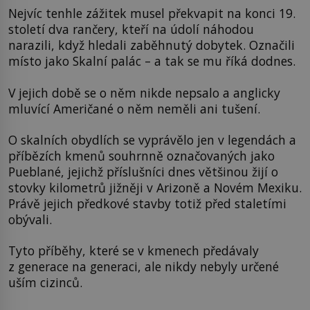
Nejvíc tenhle zážitek musel překvapit na konci 19.
století dva rančery, kteří na údolí náhodou
narazili, když hledali zaběhnutý dobytek. Označili
místo jako Skalní palác – a tak se mu říká dodnes.
V jejich době se o něm nikde nepsalo a anglicky
mluvící Američané o něm neměli ani tušení.
O skalních obydlích se vyprávělo jen v legendách a
příbězích kmenů souhrnně označovaných jako
Pueblané, jejichž příslušníci dnes většinou žijí o
stovky kilometrů jižněji v Arizoně a Novém Mexiku.
Právě jejich předkové stavby totiž před staletími
obývali.
Tyto příběhy, které se v kmenech předávaly
z generace na generaci, ale nikdy nebyly určené
uším cizinců.