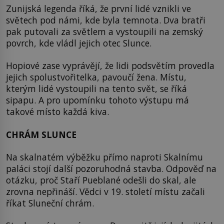
Zunijská legenda říká, že první lidé vznikli ve
světech pod námi, kde byla temnota. Dva bratři
pak putovali za světlem a vystoupili na zemský
povrch, kde vládl jejich otec Slunce.
Hopiové zase vyprávějí, že lidi podsvětím provedla
jejich spolustvořitelka, pavoučí žena. Místu,
kterým lidé vystoupili na tento svět, se říká
sipapu. A pro upomínku tohoto výstupu má
takové místo každá kiva.
CHRÁM SLUNCE
Na skalnatém výběžku přímo naproti Skalnímu
paláci stojí další pozoruhodná stavba. Odpověď na
otázku, proč Staří Pueblané odešli do skal, ale
zrovna nepřináší. Vědci v 19. století místu začali
říkat Sluneční chrám.