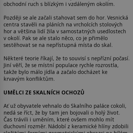
obchodní ruch s blízkým i vzdáleným okolím.
Později se ale začali stahovat sem do hor. Vesnická
centra stavěli na pláních na vrcholcích stolových
hor a většina lidí žila v samostatných usedlostech
v okolí. Pak se ale stalo něco, co je přimělo
sestěhovat se na nepřístupná místa do skal.
Některé teorie říkají, že to souvisí s nepřízní počasí.
Jiní věří, že se místní populace rychle rozrostla,
takže bylo málo jídla a začalo docházet ke
krvavým konfliktům.
UMĚLCI ZE SKALNÍCH OCHOZŮ
Ať už obyvatele vehnalo do Skalního paláce cokoli,
nedá se říct, že by tam jen bojovali o holý život.
Čas trávili i uměním, které ovšem mohlo mít
duchovní rozměr. Nádobí z keramické hlíny zdobili
složitými černými geometrickými obrazci na bílém