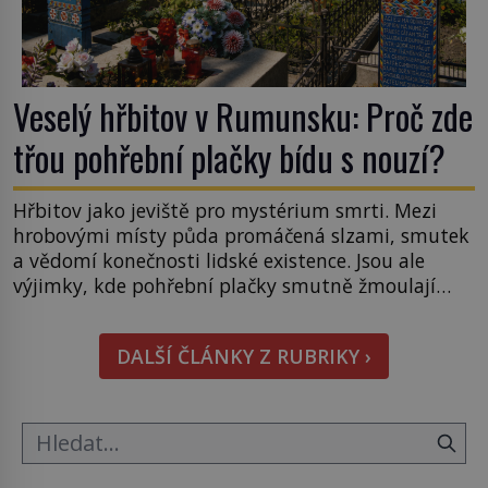
Veselý hřbitov v Rumunsku: Proč zde
třou pohřební plačky bídu s nouzí?
Hřbitov jako jeviště pro mystérium smrti. Mezi
hrobovými místy půda promáčená slzami, smutek
a vědomí konečnosti lidské existence. Jsou ale
výjimky, kde pohřební plačky smutně žmoulají
kapesníky nikoli při smutečním obřadu, ale při
pohledu na výši vyměřené podpory
DALŠÍ ČLÁNKY Z RUBRIKY ›
v nezaměstnanosti. Kam vás pozveme? Unikátní
hřbitov, který si vysloužil název „Veselý“, najdeme
v rumunské vesnici Sapanta, nedaleko hranic […]