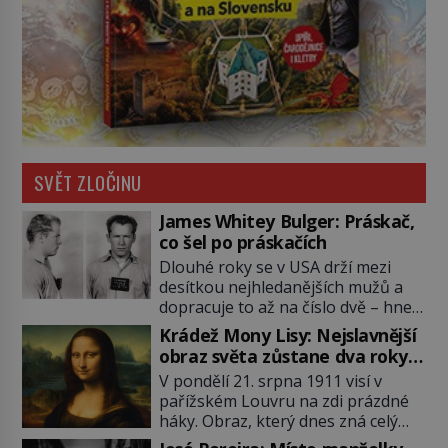
SVĚT ZLOČINU
James Whitey Bulger: Práskač,
co šel po práskačích
Dlouhé roky se v USA drží mezi
desítkou nejhledanějších mužů a
dopracuje to až na číslo dvě – hned
po Usámovi bin Ládinovi (1957–
Krádež Mony Lisy: Nejslavnější
2011). To je James „Whitey“ Bulger
obraz světa zůstane dva roky
(1929–2018) viněný ze spoluúčasti
nezvěstný
V pondělí 21. srpna 1911 visí v
na 19 vraždách, vydírání a lichvy. A
pařížském Louvru na zdi prázdné
samozřejmě, krom toho je ještě
háky. Obraz, který dnes zná celý
drogový dealer, který neváhá
svět, je pryč. Zpočátku si nikdo
odstranit z cesty všechny práskače,