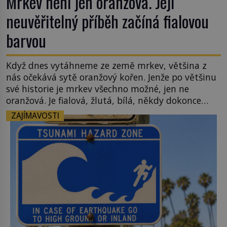
Mrkev není jen oranžová. Její
neuvěřitelný příběh začíná fialovou
barvou
Když dnes vytáhneme ze země mrkev, většina z
nás očekává sytě oranžový kořen. Jenže po většinu
své historie je mrkev všechno možné, jen ne
oranžová. Je fialová, žlutá, bílá, někdy dokonce
téměř černá. Až díky stovkám let pečlivého
ZAJÍMAVOSTI
šlechtění se z ní stává zelenina, bez které si českou
zahradu ani nedokážeme představit. Její příběh je
[…]