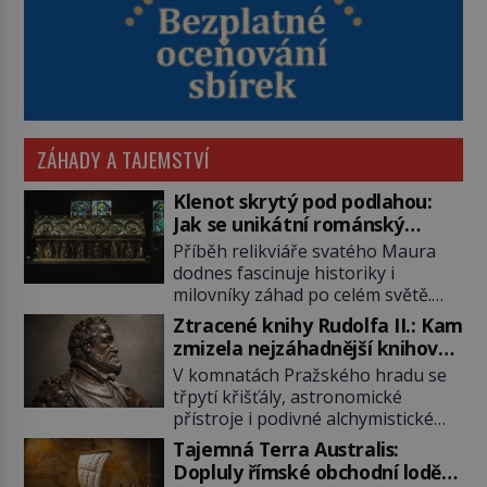
ZÁHADY A TAJEMSTVÍ
Klenot skrytý pod podlahou:
Jak se unikátní románský
poklad dostal do zapadlého
Příběh relikviáře svatého Maura
Bečova?
dodnes fascinuje historiky i
milovníky záhad po celém světě.
Tato románská zlatnická památka
Ztracené knihy Rudolfa II.: Kam
ze 13. století je po českých
zmizela nejzáhadnější knihovna
korunovačních klenotech druhým
Evropy?
V komnatách Pražského hradu se
nejcennějším movitým majetkem v
třpytí křišťály, astronomické
České republice. Přestože byl
přístroje i podivné alchymistické
klenot v roce 1985 po dramatickém
rukopisy. Císař Rudolf II.
pátrání kriminalistů úspěšně
Tajemná Terra Australis:
shromažďuje vše, co souvisí s
nalezen, jeho minulost stále
Dopluly římské obchodní lodě
tajemstvím přírody, hvězd i