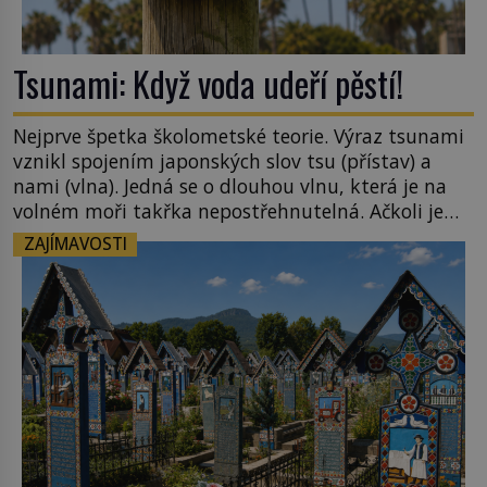
Tsunami: Když voda udeří pěstí!
Nejprve špetka školometské teorie. Výraz tsunami
vznikl spojením japonských slov tsu (přístav) a
nami (vlna). Jedná se o dlouhou vlnu, která je na
volném moři takřka nepostřehnutelná. Ačkoli je
vlnová délka tsunami i 300 kilometrů, výška vlny
ZAJÍMAVOSTI
na volném moři je maximálně 1,5 metru. Máme se
podobné obří vlny obávat i v Evropě? Vznik
tsunami si […]