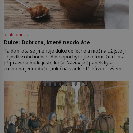
panidomu.cz
Dulce: Dobrota, které neodoláte
Ta dobrota se jmenuje dulce de leche a možná už jste ji
objevili v obchodech. Ale nepochybujte o tom, že doma
připravená bude ještě lepší. Název je španělský a
znamená jednoduše „mléčná sladkost“. Původ ovšem
není úplně jednoznačný, o autorství této receptury se
pře hned několik latinskoamerických zemí a k tomu
Francie, kde se traduje,