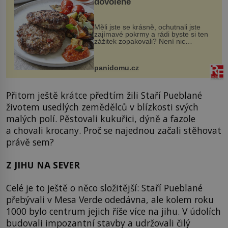
dovolené
Měli jste se krásně, ochutnali jste
zajímavé pokrmy a rádi byste si ten
zážitek zopakovali? Není nic
snazšího. Pljeskavica (10 porcí)
Možná jste ji ochutnali na dovolené v
bývalé Jugoslávii, lze ji vi...
panidomu.cz
Přitom ještě krátce předtím žili Staří Pueblané
životem usedlých zemědělců v blízkosti svých
malých polí. Pěstovali kukuřici, dýně a fazole
a chovali krocany. Proč se najednou začali stěhovat
právě sem?
Z JIHU NA SEVER
Celé je to ještě o něco složitější: Staří Pueblané
přebývali v Mesa Verde odedávna, ale kolem roku
1000 bylo centrum jejich říše více na jihu. V údolích
budovali impozantní stavby a udržovali čilý