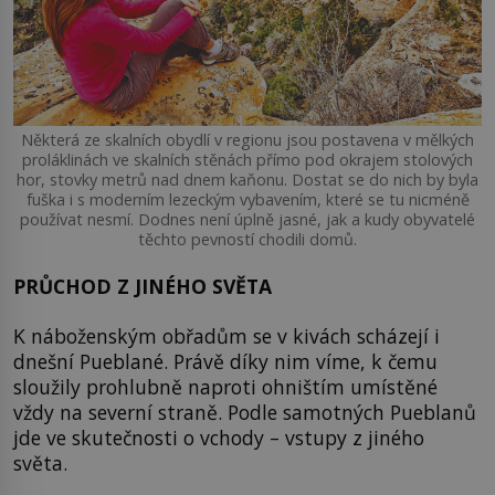
Některá ze skalních obydlí v regionu jsou postavena v mělkých
proláklinách ve skalních stěnách přímo pod okrajem stolových
hor, stovky metrů nad dnem kaňonu. Dostat se do nich by byla
fuška i s moderním lezeckým vybavením, které se tu nicméně
používat nesmí. Dodnes není úplně jasné, jak a kudy obyvatelé
těchto pevností chodili domů.
PRŮCHOD Z JINÉHO SVĚTA
K náboženským obřadům se v kivách scházejí i
dnešní Pueblané. Právě díky nim víme, k čemu
sloužily prohlubně naproti ohništím umístěné
vždy na severní straně. Podle samotných Pueblanů
jde ve skutečnosti o vchody – vstupy z jiného
světa.