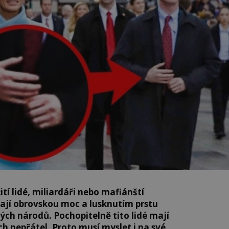
ití lidé, miliardáři nebo mafiánští
 mají obrovskou moc a lusknutím prstu
ých národů. Pochopitelně tito lidé mají
h nepřátel. Proto musí myslet i na své