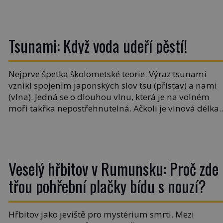
stovkám let pečlivého šlechtění se z ní stává zelenina,
bez které si českou zahradu ani nedokážeme
představit. Její příběh je […]
Tsunami: Když voda udeří pěstí!
Nejprve špetka školometské teorie. Výraz tsunami
vznikl spojením japonských slov tsu (přístav) a nami
(vlna). Jedná se o dlouhou vlnu, která je na volném
moři takřka nepostřehnutelná. Ačkoli je vlnová délka
tsunami i 300 kilometrů, výška vlny na volném moři j
maximálně 1,5 metru. Máme se podobné obří vlny
obávat i v Evropě? Vznik tsunami si […]
Veselý hřbitov v Rumunsku: Proč zde
třou pohřební plačky bídu s nouzí?
Hřbitov jako jeviště pro mystérium smrti. Mezi