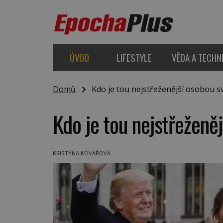
ÚVOD
LIFESTYLE
VĚDA A TECHN
Domů
Kdo je tou nejstřeženější osobou s
Kdo je tou nejstřeženě
KRISTÝNA KOVÁŘOVÁ