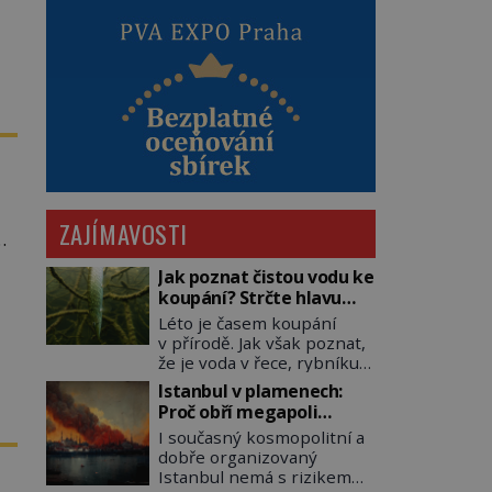
ZAJÍMAVOSTI
e
Jak poznat čistou vodu ke
koupání? Strčte hlavu
pod hladinu!
Léto je časem koupání
v přírodě. Jak však poznat,
že je voda v řece, rybníku,
jezeře čistá? Jistě, máte
Istanbul v plamenech:
možnost využít informace
Proč obří megapoli
hygieniků či podrobit
ohrožují měsíce
I současný kosmopolitní a
křížovému výslechu
smaženého lilku?
dobře organizovaný
provozovatele přírodního
Istanbul nemá s rizikem
koupaliště. Existuje ale