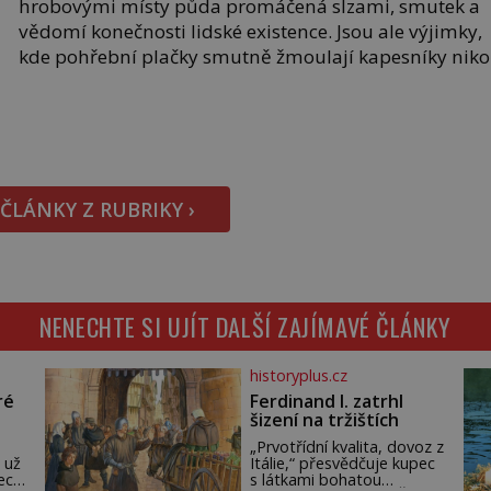
hrobovými místy půda promáčená slzami, smutek a
vědomí konečnosti lidské existence. Jsou ale výjimky,
kde pohřební plačky smutně žmoulají kapesníky niko
při smutečním obřadu, ale při pohledu na výši
vyměřené podpory v nezaměstnanosti. Kam vás
pozveme? Unikátní hřbitov, který si vysloužil název
„Veselý“, najdeme v rumunské vesnici Sapanta,
nedaleko hranic […]
 ČLÁNKY Z RUBRIKY ›
NENECHTE SI UJÍT DALŠÍ ZAJÍMAVÉ ČLÁNKY
historyplus.cz
ré
Ferdinand I. zatrhl
šizení na tržištích
„Prvotřídní kvalita, dovoz z
 už
Itálie,“ přesvědčuje kupec
ech.
s látkami bohatou