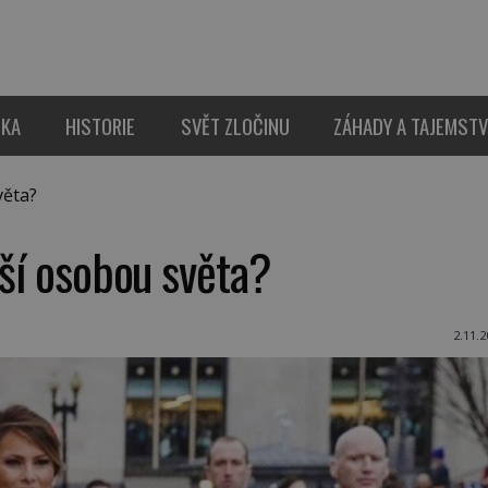
IKA
HISTORIE
SVĚT ZLOČINU
ZÁHADY A TAJEMSTV
věta?
jší osobou světa?
2.11.2