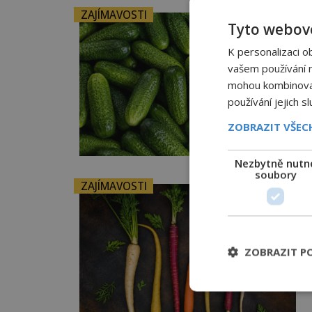
ZAJÍMAVOSTI
Tyto webové
K personalizaci o
vašem používání na
mohou kombinovat 
používání jejich s
ZOBRAZIT VŠE
Nezbytně nutn
soubory
ZAJÍMAVOSTI
ZOBRAZIT P