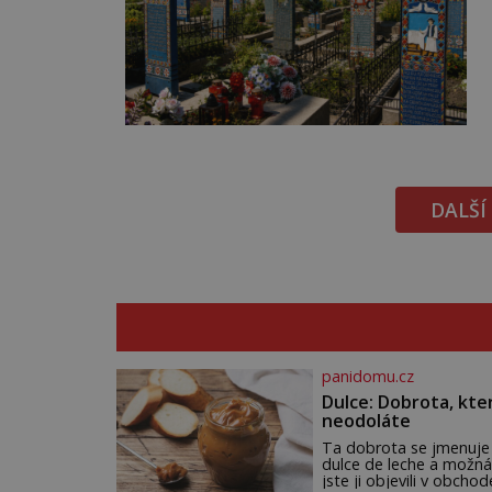
DALŠÍ
panidomu.cz
Dulce: Dobrota, kte
neodoláte
Ta dobrota se jmenuje
dulce de leche a možná
jste ji objevili v obchod