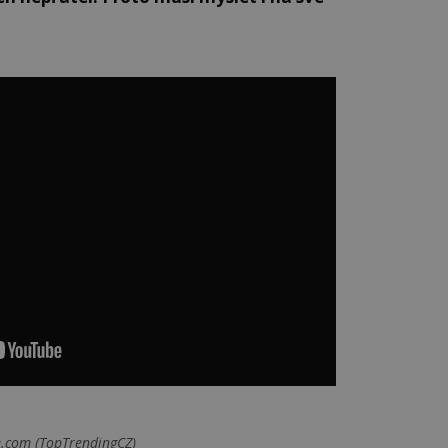
e.com (TopTrendingCZ)