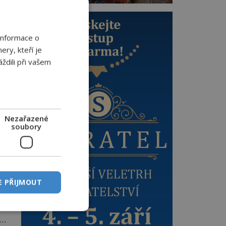
Informace o
ery, kteří je
ždili při vašem
oč
Nezařazené
soubory
E PŘIJMOUT
y