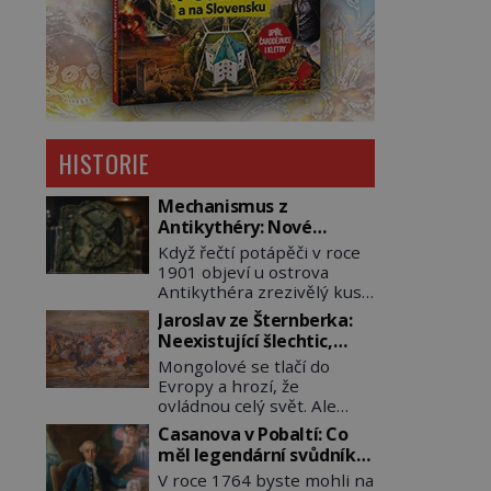
HISTORIE
Mechanismus z
Antikythéry: Nové
výzkumy odhalují další
Když řečtí potápěči v roce
překvapení o starověkém
1901 objeví u ostrova
počítači
Antikythéra zrezivělý kus
bronzu, nikdo netuší, že
Jaroslav ze Šternberka:
drží v rukou jeden z
Neexistující šlechtic,
nejúžasnějších vynálezů
který z Moravy vyžene
Mongolové se tlačí do
starověku. Až moderní
Mongoly
Evropy a hrozí, že
rentgenové tomografy
ovládnou celý svět. Ale
odhalí desítky ozubených
naštěstí jim v samotném
kol ukrytých uvnitř.
Casanova v Pobaltí: Co
srdci Evropy stojí v cestě
Mechanismus z
měl legendární svůdník
malé, ale silné království,
Antikythéry je dnes
společného se
V roce 1764 byste mohli na
které dokáže dobyvatelské
považován za nejstarší