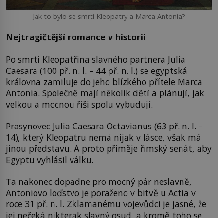
Jak to bylo se smrtí Kleopatry a Marca Antonia?
Nejtragičtější romance v historii
Po smrti Kleopatřina slavného partnera Julia
Caesara (100 př. n. l. – 44 př. n. l.) se egyptská
královna zamiluje do jeho blízkého přítele Marca
Antonia. Společně mají několik dětí a plánují, jak
velkou a mocnou říši spolu vybudují.
Prasynovec Julia Caesara Octavianus (63 př. n. l. –
14), který Kleopatru nemá nijak v lásce, však má
jinou představu. A proto přiměje římský senát, aby
Egyptu vyhlásil válku.
Ta nakonec dopadne pro mocný pár neslavně,
Antoniovo loďstvo je poraženo v bitvě u Actia v
roce 31 př. n. l. Zklamanému vojevůdci je jasné, že
jej nečeká nikterak slavný osud, a kromě toho se