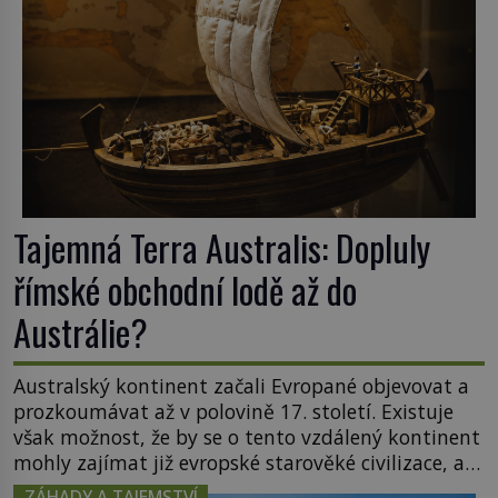
Tajemná Terra Australis: Dopluly
římské obchodní lodě až do
Austrálie?
Australský kontinent začali Evropané objevovat a
prozkoumávat až v polovině 17. století. Existuje
však možnost, že by se o tento vzdálený kontinent
mohly zajímat již evropské starověké civilizace, a
to o 15 století dříve? Již od starověku kartografové
ZÁHADY A TAJEMSTVÍ