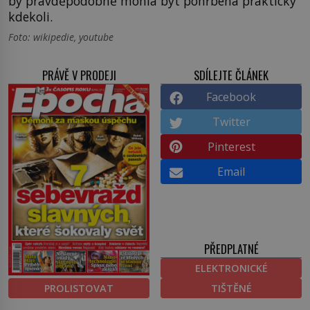
by pravděpodobně mohla být pohřbena prakticky
kdekoli.
Foto: wikipedie, youtube
PRÁVĚ V PRODEJI
SDÍLEJTE ČLÁNEK
Facebook
Twitter
Pinterest
Email
PŘEDPLATNÉ
ELEKTRONICKÉ
PROLISTOVAT
TIŠTĚNÉ