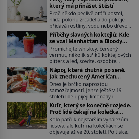
který má přinášet štěstí
Proč někdo pečlivě otáčí postel,
hlídá polohu zrcadel a do pokoje
přidává rostliny, vodu nebo dřevo?
Feng šuej tvrdí, že domov není jen
Příběhy slavných koktejlů: Kde
soubor zdí a nábytku. Je to prostor,
se vzal Manhattan a Bloody
kterým proudí energie čchi a jeho
Mary?
Promíchejte whiskey, červený
uspořádání může ovlivňovat, jak se
vermut, několik střiků koktejlových
v něm člověk cítí. Feng šuej má
bitters a led, sceďte, ozdobte
kořeny ve staré Číně a jeho historie
koktejlovou třešinkou a tadá…
[…]
Nápoj, která chutná po seně.
Manhattan je tu! A pokud to má být
Jak znechucený Američan
skutečně on, dejte si pozor, ať
vymyslel brčko
Dnes je brčko naprostou
místo klasické americké rye
samozřejmostí. Jenže ještě v 19.
whiskey či klidně bourbonu
století lidé upíjejí limonády i
nepoužijete skotskou whisku. Co
koktejly dutými stébly žita nebo
se stane? Inu, koktejl bude stále
Kufr, který se konečně rozjede.
žitné slámy. Fungují sice dobře,
skvělý, ale už to nebude
Proč lidé čekají na kolečka
mají ale jednu nepříjemnou
Manhattan ale […]
téměř pět tisíc let?
Kolo patří k nejstarším vynálezům
vlastnost po chvíli se rozmáčejí a
lidstva, ale kufr na kolečkách se
nápoji dodávají travnatou příchuť.
objevuje až ve 20. století. Po tisíce
Právě tahle drobná nepříjemnost
let lidé vláčejí těžká zavazadla v