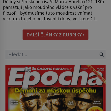
Dějiny si římského císaře Marca Aurelia (121–180)
pamatují jako moudrého vládce s vášní pro
filozofii, byť musíme tuto moudrost vnímat
v kontextu jeho postavení i doby, ve které žil.
Máme však nyní rozbít tuto obecně přijímanou
pravdu na padrť a prohlásit, že to byl jen životem
DALŠÍ ČLÁNKY Z RUBRIKY ›
unavený a drogou ovládaný muž? Marcus Aurelius
byl zastáncem stoicismu, učení, […]