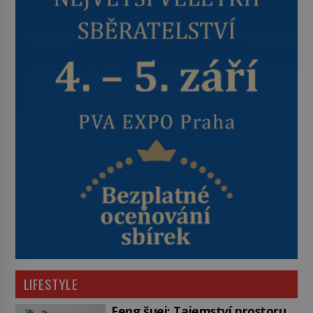
LIFESTYLE
Feng šuej: Tajemství prostoru,