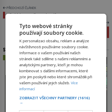
PŘEDCHOZÍ ČLÁNEK
Ovládnou svět potkani?
DALŠÍ ČLÁNEK
Tyto webové stránky
V Arizoně objevili obřího pulce: Dostal jméno
používají soubory cookie.
Goliáš
K personalizaci obsahu, reklam a analýze
návštěvnosti používáme soubory cookie.
SOUVISEJÍCÍ ČLÁNKY
Informace o vašem používání našich
ZÁHADY A TAJEMSTVÍ
stránek také sdílíme s našimi reklamními a
analytickými partnery, kteří je mohou
kombinovat s dalšími informacemi, které
jste jim poskytli nebo které shromáždili při
vašem používání jejich služeb.
Více
informací
ZOBRAZIT VŠECHNY PARTNERY
(1616)
→