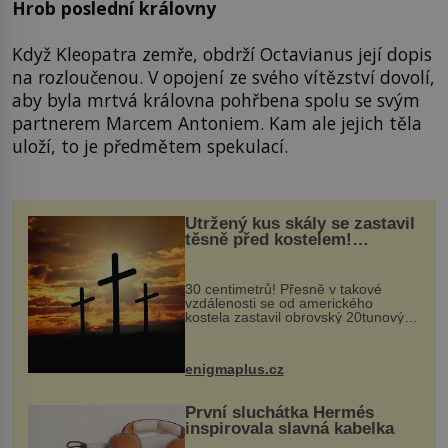
Hrob poslední královny
Když Kleopatra zemře, obdrží Octavianus její dopis
na rozloučenou. V opojení ze svého vítězství dovolí,
aby byla mrtvá královna pohřbena spolu se svým
partnerem Marcem Antoniem. Kam ale jejich těla
uloží, to je předmětem spekulací.
Utržený kus skály se zastavil
těsně před kostelem!
Ochránila ho boží síla?
30 centimetrů! Přesně v takové
vzdálenosti se od amerického
kostela zastavil obrovský 20tunový
balvan, který se v květnu 2014
nečekaně odtrhl od nedaleké skály
při její demolici. Podle místních stojí
enigmaplus.cz
...
První sluchátka Hermés
inspirovala slavná kabelka