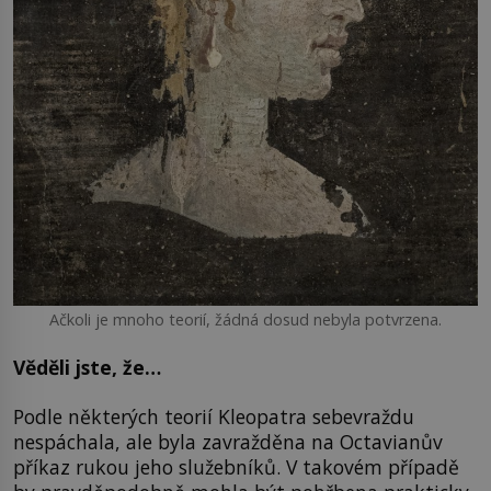
Ačkoli je mnoho teorií, žádná dosud nebyla potvrzena.
Věděli jste, že…
Podle některých teorií Kleopatra sebevraždu
nespáchala, ale byla zavražděna na Octavianův
příkaz rukou jeho služebníků. V takovém případě