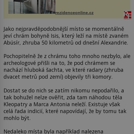
odpočinek. Koupelnový textil –
ručníky, osušky a koberečky –
mohou jako mávnutím kouzelného
rezidenceonline.cz
proutku...
Jako nejpravděpodobnější místo se momentálně
jeví chrám bohyně Isis, který leží na místě zvaném
Abúsír, zhruba 50 kilometrů od dnešní Alexandrie.
Pochopitelně že z chrámu toho mnoho nezbylo, ale
archeologové přišli na to, že pod chrámem se
nachází hluboká šachta, ve které radary (zhruba
dvacet metrů pod zemí) objevily tři komory.
Dostat se do nich se zatím nikomu nepodařilo, a
tak bohužel nelze ověřit, zda tam náhodou těla
Kleopatry a Marca Antonia neleží. Existuje však
celá řada indicií, které napovídají, že by tomu tak
mohlo být.
Nedaleko místa byla například nalezena