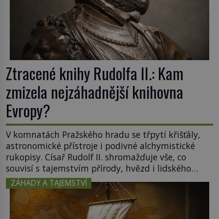
Ztracené knihy Rudolfa II.: Kam
zmizela nejzáhadnější knihovna
Evropy?
V komnatách Pražského hradu se třpytí křišťály,
astronomické přístroje i podivné alchymistické
rukopisy. Císař Rudolf II. shromažďuje vše, co
souvisí s tajemstvím přírody, hvězd i lidského
poznání. Jenže po jeho smrti se jeho slavné sbírky
ZÁHADY A TAJEMSTVÍ
začínají rozpadat a část z nich mizí navždy. Kdo
odnesl nejvzácnější knihy? A existují ještě někde
zapomenuté rukopisy, které nikdo […]