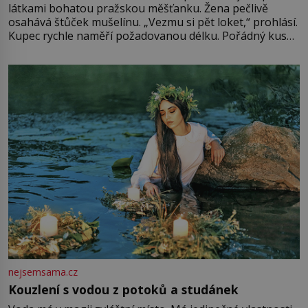
látkami bohatou pražskou měšťanku. Žena pečlivě
osahává štůček mušelínu. „Vezmu si pět loket,“ prohlásí.
Kupec rychle naměří požadovanou délku. Pořádný kus
mu přitom zůstane za prsty… „Na šaty ho bude málo,
milostpaní. Stačí jenom na sukni,“ zhodnotí švadlena
množství růžového mušelínu. „Ošidili vás, podívejte.“
Vezme do ruky dřevěnou
nejsemsama.cz
Kouzlení s vodou z potoků a studánek