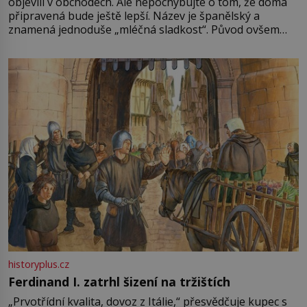
objevili v obchodech. Ale nepochybujte o tom, že doma
připravená bude ještě lepší. Název je španělský a
znamená jednoduše „mléčná sladkost“. Původ ovšem
není úplně jednoznačný, o autorství této receptury se
pře hned několik latinskoamerických zemí a k tomu
Francie, kde se traduje,
historyplus.cz
Ferdinand I. zatrhl šizení na tržištích
„Prvotřídní kvalita, dovoz z Itálie,“ přesvědčuje kupec s