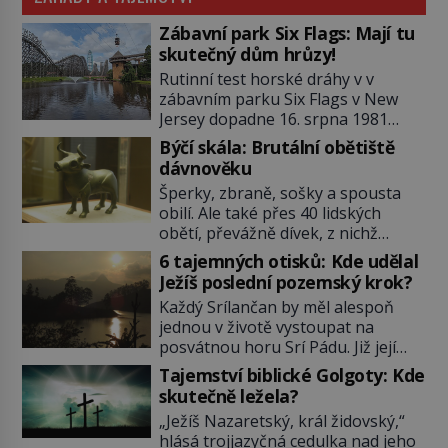
Zábavní park Six Flags: Mají tu
skutečný dům hrůzy!
Rutinní test horské dráhy v v
zábavním parku Six Flags v New
Jersey dopadne 16. srpna 1981
katastrofou. 20letý technik Scott
Býčí skála: Brutální obětiště
Tyler se zřítí na zem! Zranění jsou
dávnověku
neslučitelná se životem. „Nepoužil
Šperky, zbraně, sošky a spousta
bezpečnostní zábranu,“ osvětlí
obilí. Ale také přes 40 lidských
smrtelnou nehodu tiskový mluvčí
obětí, převážně dívek, z nichž
parku a vyšetřovatelé mu dávají za
některým rozetnou hlavu a
pravdu: „Atrakce je v pořádku.“ A
6 tajemných otisků: Kde udělal
useknou končetiny. To je slavný
pak přijde srpen roku […]
Ježíš poslední pozemský krok?
halštatský pohřeb. V Evropě
Každý Srílančan by měl alespoň
nevídaný objev, který dodnes
jednou v životě vystoupat na
neumíme vysvětlit… Jeho koníčkem
posvátnou horu Srí Pádu. Již její
je „slepá jeskynní zvířena“, a díky
název nám v překladu prozradí
tomu, přestože je hlavně lékař,
Tajemství biblické Golgoty: Kde
tajemství: Znamená „Svatá stopa“.
objeví řadu nových organismů.
skutečně ležela?
Zbývá se jen pohádat, čí že ta
Jindřich Wankel (1821–1897) […]
„Ježíš Nazaretský, král židovský,“
stopa tedy vlastně je…? O její
hlásá trojjazyčná cedulka nad jeho
důležitosti nám referuje již Marco