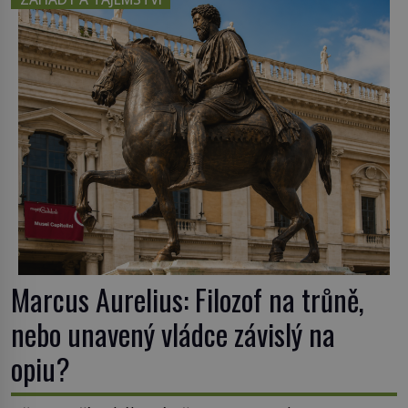
zakreslovali do map záhadný kontinent Terra
Australis – Jižní zemi. Proč? Do jisté míry to byl
smysl pro […]
Marcus Aurelius: Filozof na trůně,
nebo unavený vládce závislý na
opiu?