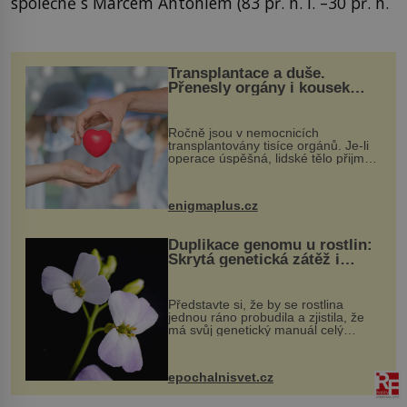
společně s Marcem Antoniem (83 př. n. l. –30 př. n.
Transplantace a duše.
Přenesly orgány i kousek
osobnosti dárce?
Ročně jsou v nemocnicích
transplantovány tisíce orgánů. Je-li
operace úspěšná, lidské tělo přijme
darovaný orgán za své a pacient
může vést plnohodnotný život. Ale co
když při transplantaci nepřijímám...
enigmaplus.cz
Duplikace genomu u rostlin:
Skrytá genetická zátěž i
evoluční výhoda
Představte si, že by se rostlina
jednou ráno probudila a zjistila, že
má svůj genetický manuál celý
dvakrát. Přesně to se občas v
přírodě stane – a podle nového
výzkumu to může být pro druhy
epochalnisvet.cz
vstupenka...