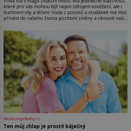
Voda má v magii zvláštní místo. Má jedinečné vlastnosti,
které pro vás mohou být nejen zdrojem osvěžení, ale i
duchovní síly a léčení. Voda z potoků a studánek má moc
přinést do vašeho života pozitivní změny a obnovit vaši
energii. Využitím těchto přírodních zdrojů v magii
můžete obohatit své rituály a přinést do svého života
větší harmonii a klid. Je důležité
skutecnepribehy.cz
Ten můj chlap je prostě báječný