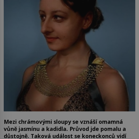
Mezi chrámovými sloupy se vznáší omamná
vůně jasmínu a kadidla. Průvod jde pomalu a
důstojně. Taková událost se koneckonců vidí