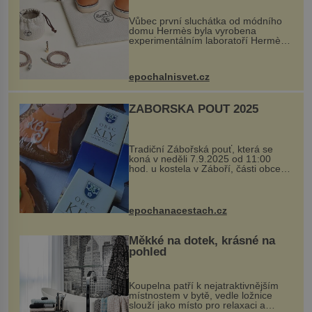
Vůbec první sluchátka od módního
domu Hermès byla vyrobena
experimentálním laboratoří Hermès
Ateliers Horizons. Elegantní gadget
si vyžádal dva roky vývoje a chlubí
se ručně šitou hovězí kůží a
epochalnisvet.cz
kovový...
ZÁBOŘSKÁ POUŤ 2025
Tradiční Zábořská pouť, která se
koná v neděli 7.9.2025 od 11:00
hod. u kostela v Záboří, části obce
Kly u Mělníka. V programu naleznete
komentovanou prohlídku kostela,
dobovou hudbu, řemesla, atrakce...
epochanacestach.cz
Měkké na dotek, krásné na
pohled
Koupelna patří k nejatraktivnějším
místnostem v bytě, vedle ložnice
slouží jako místo pro relaxaci a