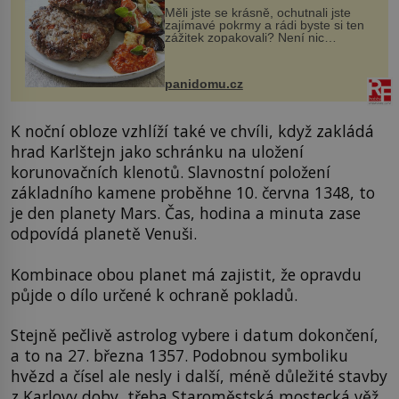
Měli jste se krásně, ochutnali jste
zajímavé pokrmy a rádi byste si ten
zážitek zopakovali? Není nic
snazšího. Pljeskavica (10 porcí)
Možná jste ji ochutnali na dovolené v
bývalé Jugoslávii, lze ji vi...
panidomu.cz
K noční obloze vzhlíží také ve chvíli, když zakládá
hrad Karlštejn jako schránku na uložení
korunovačních klenotů. Slavnostní položení
základního kamene proběhne 10. června 1348, to
je den planety Mars. Čas, hodina a minuta zase
odpovídá planetě Venuši.
Kombinace obou planet má zajistit, že opravdu
půjde o dílo určené k ochraně pokladů.
Stejně pečlivě astrolog vybere i datum dokončení,
a to na 27. března 1357. Podobnou symboliku
hvězd a čísel ale nesly i další, méně důležité stavby
z Karlovy doby, třeba Staroměstská mostecká věž