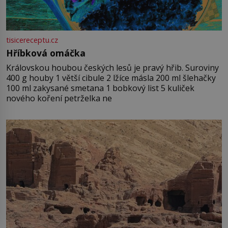
tisicereceptu.cz
Hříbková omáčka
Královskou houbou českých lesů je pravý hřib. Suroviny
400 g houby 1 větší cibule 2 lžíce másla 200 ml šlehačky
100 ml zakysané smetana 1 bobkový list 5 kuliček
nového koření petrželka ne