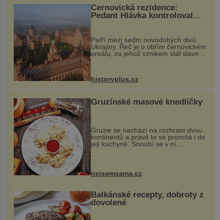
Černovická rezidence:
Pedant Hlávka kontroloval
každou cihlu
Patří mezi sedm novodobých divů
Ukrajiny. Řeč je o obřím černovickém
areálu, za jehož vznikem stál slavný
český architekt Josef Hlávka. Ten si
na něm dal mimořádně záležet. Jeho
stavební plány by při ...
historyplus.cz
Gruzínské masové knedlíčky
Gruzie se nachází na rozhraní dvou
kontinentů a právě to se promítá i do
její kuchyně. Snoubí se v ní
evropské a asijské chutě a díky tomu
vznikají rozmanité a chuťově bohaté
pokrmy, které rozhodně st...
nejsemsama.cz
Balkánské recepty, dobroty z
dovolené