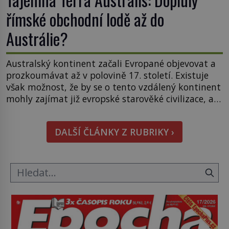
římské obchodní lodě až do
Austrálie?
Australský kontinent začali Evropané objevovat a
prozkoumávat až v polovině 17. století. Existuje
však možnost, že by se o tento vzdálený kontinent
mohly zajímat již evropské starověké civilizace, a
to o 15 století dříve? Již od starověku kartografové
zakreslovali do map záhadný kontinent Terra
DALŠÍ ČLÁNKY Z RUBRIKY ›
Australis – Jižní zemi. Proč? Do jisté míry to byl
smysl pro […]