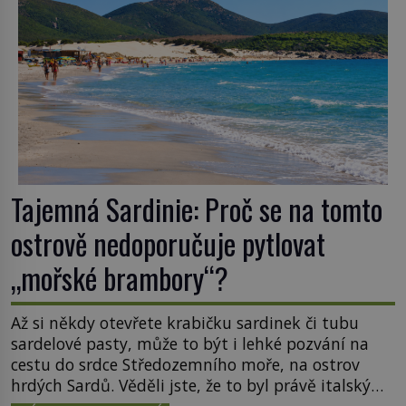
Tajemná Sardinie: Proč se na tomto
ostrově nedoporučuje pytlovat
„mořské brambory“?
Až si někdy otevřete krabičku sardinek či tubu
sardelové pasty, může to být i lehké pozvání na
cestu do srdce Středozemního moře, na ostrov
hrdých Sardů. Věděli jste, že to byl právě italský
ostrov Sardinie, jenž těmto produktům moře