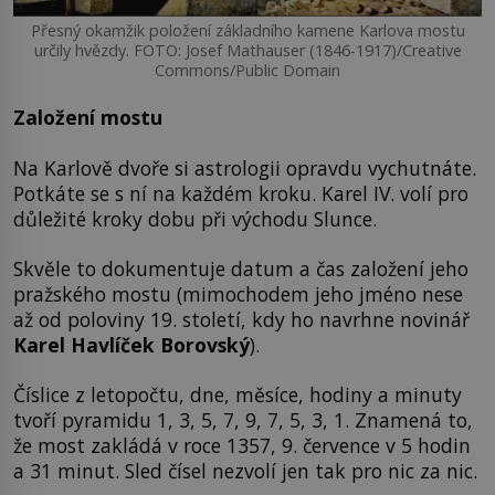
Přesný okamžik položení základního kamene Karlova mostu
určily hvězdy. FOTO: Josef Mathauser (1846-1917)/Creative
Commons/Public Domain
Založení mostu
Na Karlově dvoře si astrologii opravdu vychutnáte.
Potkáte se s ní na každém kroku. Karel IV. volí pro
důležité kroky dobu při východu Slunce.
Skvěle to dokumentuje datum a čas založení jeho
pražského mostu (mimochodem jeho jméno nese
až od poloviny 19. století, kdy ho navrhne novinář
Karel Havlíček Borovský
).
Číslice z letopočtu, dne, měsíce, hodiny a minuty
tvoří pyramidu 1, 3, 5, 7, 9, 7, 5, 3, 1. Znamená to,
že most zakládá v roce 1357, 9. července v 5 hodin
a 31 minut. Sled čísel nezvolí jen tak pro nic za nic.