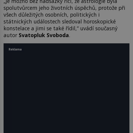
„Je možno bez nadsázky říci, že astrologie byla
spolutvůrcem jeho životních úspěchů, protože při
všech důležitých osobních, politických i
státnických událostech sledoval horoskopické
konstelace a jimi se také řídil,“ uvádí současný
autor
Svatopluk Svoboda
.
Reklama