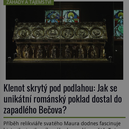
ZÁHADY A TAJEMSTVÍ
propůjčil své jméno. Co dalšího je pro Sardinii
typické a pro Středoevropana zajímavé? Na
mapách má […]
Klenot skrytý pod podlahou: Jak se
unikátní románský poklad dostal do
zapadlého Bečova?
Příběh relikviáře svatého Maura dodnes fascinuje