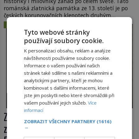
historiky i milovníky záhad po celém světě. Tato
románská zlatnická památka ze 13. století je po
českých korunovačních klenotech druhým
nejcennějším movitým majetkem v České
ZÁHADY A TAJEMSTVÍ
republice. Přestože byl klenot v roce 1985 po
Tyto webové stránky
dramatickém pátrání kriminalistů úspěšně
používají soubory cookie.
nalezen, jeho minulost stále obestírá hustá mlha.
Otázky, jak přesně se tato […]
K personalizaci obsahu, reklam a analýze
návštěvnosti používáme soubory cookie.
Informace o vašem používání našich
stránek také sdílíme s našimi reklamními a
analytickými partnery, kteří je mohou
kombinovat s dalšími informacemi, které
jste jim poskytli nebo které shromáždili při
vašem používání jejich služeb.
Více
informací
Ztracené knihy Rudolfa II.: Kam
ZOBRAZIT VŠECHNY PARTNERY
(1616)
zmizela nejzáhadnější knihovna
→