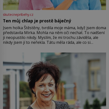
skutecnepribehy.cz
Ten můj chlap je prostě báječný
Jsem holka Štěstěny, tvrdila moje máma, když jsem doma
představila Mirka. Mohla na něm oči nechat. To nadšení
ji neopustilo nikdy. Myslím, že mi trochu záviděla, ale
nikdy jsem jí to neřekla. Tátu měla ráda, ale co si
pamatuji, tak jsme s Mirkem byli zamilovaní mnohem víc.
Jsme spolu moc rádi Tehdy byla jiná doba, když