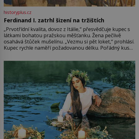
historyplus.cz
Ferdinand I. zatrhl šizení na tržištích
„Prvotřídní kvalita, dovoz z Itálie,“ přesvědčuje kupec s
látkami bohatou pražskou měšťanku. Žena pečlivě
osahává štůček mušelínu. „Vezmu si pět loket,“ prohlásí.
Kupec rychle naměří požadovanou délku. Pořádný kus
mu přitom zůstane za prsty… „Na šaty ho bude málo,
milostpaní. Stačí jenom na sukni,“ zhodnotí švadlena
množství růžového mušelínu. „Ošidili vás, podívejte.“
Vezme do ruky dřevěnou