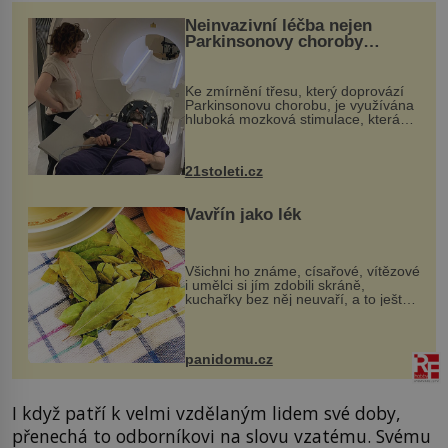
Neinvazivní léčba nejen
Parkinsonovy choroby
pomocí ultrazvukové
„helmy“
Ke zmírnění třesu, který doprovází
Parkinsonovu chorobu, je využívána
hluboká mozková stimulace, která
však vyžaduje vysoce invazivní
zákrok. Ultrazvuk zase není vhodný
k dostatečně přesnému zacílení ...
21stoleti.cz
Vavřín jako lék
Všichni ho známe, císařové, vítězové
i umělci si jím zdobili skráně,
kuchařky bez něj neuvaří, a to ještě
nevíte, že bobkový list může výrazně
zmírnit některé naše neduhy.
Obsahuje v malém množství ně...
panidomu.cz
I když patří k velmi vzdělaným lidem své doby,
přenechá to odborníkovi na slovu vzatému. Svému