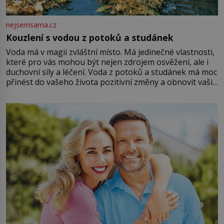
nejsemsama.cz
Kouzlení s vodou z potoků a studánek
Voda má v magii zvláštní místo. Má jedinečné vlastnosti,
které pro vás mohou být nejen zdrojem osvěžení, ale i
duchovní síly a léčení. Voda z potoků a studánek má moc
přinést do vašeho života pozitivní změny a obnovit vaši
energii. Využitím těchto přírodních zdrojů v magii
můžete obohatit své rituály a přinést do svého života
větší harmonii a klid. Je důležité