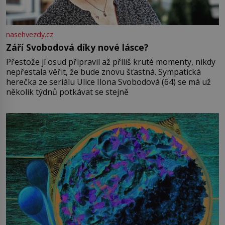
nasehvezdy.cz
Září Svobodová díky nové lásce?
Přestože jí osud připravil až příliš kruté momenty, nikdy
nepřestala věřit, že bude znovu šťastná. Sympatická
herečka ze seriálu Ulice Ilona Svobodová (64) se má už
několik týdnů potkávat se stejně