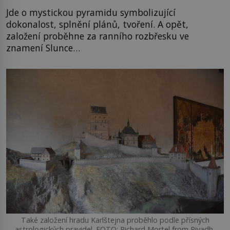
Jde o mystickou pyramidu symbolizující
dokonalost, splnění plánů, tvoření. A opět,
založení proběhne za ranního rozbřesku ve
znamení Slunce…
Také založení hradu Karlštejna proběhlo podle přísných
astrologických pravidel. FOTO: Richard Mortel from Riyadh,