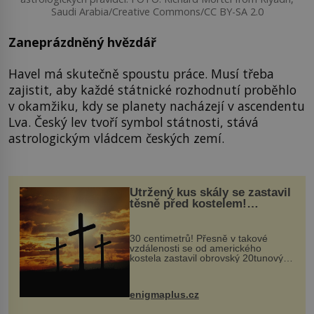
Saudi Arabia/Creative Commons/CC BY-SA 2.0
Zaneprázdněný hvězdář
Havel má skutečně spoustu práce. Musí třeba
zajistit, aby každé státnické rozhodnutí proběhlo
v okamžiku, kdy se planety nacházejí v ascendentu
Lva. Český lev tvoří symbol státnosti, stává
astrologickým vládcem českých zemí.
Utržený kus skály se zastavil
těsně před kostelem!
Ochránila ho boží síla?
30 centimetrů! Přesně v takové
vzdálenosti se od amerického
kostela zastavil obrovský 20tunový
balvan, který se v květnu 2014
nečekaně odtrhl od nedaleké skály
při její demolici. Podle místních stojí
enigmaplus.cz
...