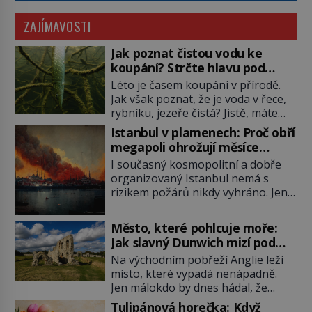
ZAJÍMAVOSTI
Jak poznat čistou vodu ke
koupání? Strčte hlavu pod
hladinu!
Léto je časem koupání v přírodě.
Jak však poznat, že je voda v řece,
rybníku, jezeře čistá? Jistě, máte
možnost využít informace
Istanbul v plamenech: Proč obří
hygieniků či podrobit křížovému
megapoli ohrožují měsíce
výslechu provozovatele přírodního
smaženého lilku?
I současný kosmopolitní a dobře
koupaliště. Existuje ale ještě jiná
organizovaný Istanbul nemá s
alternativa. Jaká? Podívat se pod
rizikem požárů nikdy vyhráno. Jen
hladinu a zjistit, kdo si onu
těžko si tak člověk dokáže
konkrétní vodní lokalitu oblíbil už
představit, jaká požární rizika
dávno před vámi. Říká se jim
Město, které pohlcuje moře:
skrýval Istanbul časů minulých. Jak
bioindikátory […]
Jak slavný Dunwich mizí pod
čelilo město v minulosti potenciální
hladinou
Na východním pobřeží Anglie leží
ohnivé katastrofě a proč jsou zde
místo, které vypadá nenápadně.
stále tolik obávány měsíce
Jen málokdo by dnes hádal, že
smaženého lilku? První hasičský
právě zde kdysi stojí jeden z
sbor se v Istanbulu objevuje v roce
Tulipánová horečka: Když