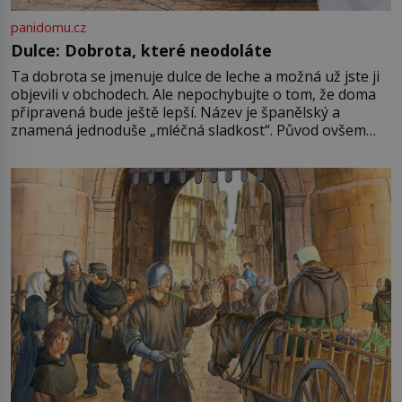
panidomu.cz
Dulce: Dobrota, které neodoláte
Ta dobrota se jmenuje dulce de leche a možná už jste ji
objevili v obchodech. Ale nepochybujte o tom, že doma
připravená bude ještě lepší. Název je španělský a
znamená jednoduše „mléčná sladkost“. Původ ovšem
není úplně jednoznačný, o autorství této receptury se
pře hned několik latinskoamerických zemí a k tomu
Francie, kde se traduje,