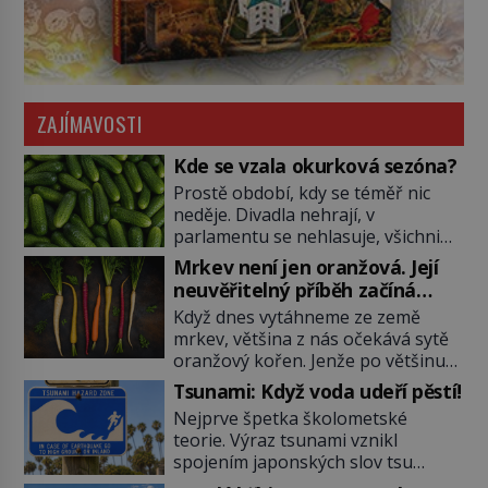
ZAJÍMAVOSTI
Kde se vzala okurková sezóna?
Prostě období, kdy se téměř nic
neděje. Divadla nehrají, v
parlamentu se nehlasuje, všichni
jsou na dovolené a média tak
Mrkev není jen oranžová. Její
nemají o čem mluvit a psát. A
neuvěřitelný příběh začíná
vymýšlejí si proto témata, které
fialovou barvou
Když dnes vytáhneme ze země
nikoho nezajímají. Proč je však ona
mrkev, většina z nás očekává sytě
letní doba spojovaná zrovna s
oranžový kořen. Jenže po většinu
okurkami? Okurkovou sezónu
své historie je mrkev všechno
známe už od poloviny 19. století,
Tsunami: Když voda udeří pěstí!
možné, jen ne oranžová. Je fialová,
ovšem jako Češi […]
Nejprve špetka školometské
žlutá, bílá, někdy dokonce téměř
teorie. Výraz tsunami vznikl
černá. Až díky stovkám let
spojením japonských slov tsu
pečlivého šlechtění se z ní stává
(přístav) a nami (vlna). Jedná se o