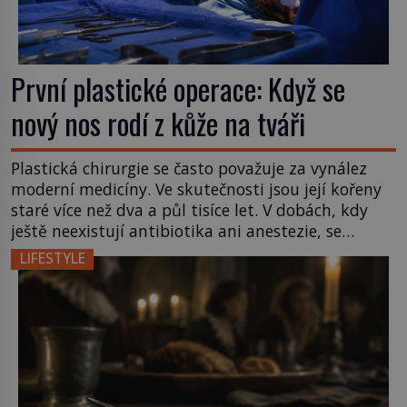
První plastické operace: Když se
nový nos rodí z kůže na tváři
Plastická chirurgie se často považuje za vynález
moderní medicíny. Ve skutečnosti jsou její kořeny
staré více než dva a půl tisíce let. V dobách, kdy
ještě neexistují antibiotika ani anestezie, se
odvážní lékaři pokoušejí vracet lidem tváře
LIFESTYLE
znetvořené válkou, tresty nebo nehodami. Jejich
metody jsou překvapivě promyšlené a některé
principy používají chirurgové dodnes. Úplně první
[…]