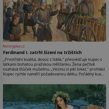
historyplus.cz
Ferdinand I. zatrhl šizení na tržištích
„Prvotřídní kvalita, dovoz z Itálie,“ přesvědčuje kupec s
látkami bohatou pražskou měšťanku. Žena pečlivě
osahává štůček mušelínu. „Vezmu si pět loket,“ prohlásí.
Kupec rychle naměří požadovanou délku. Pořádný kus
mu přitom zůstane za prsty… „Na šaty ho bude málo,
milostpaní. Stačí jenom na sukni,“ zhodnotí švadlena
množství růžového mušelínu. „Ošidili vás, podívejte.“
Vezme do ruky dřevěnou