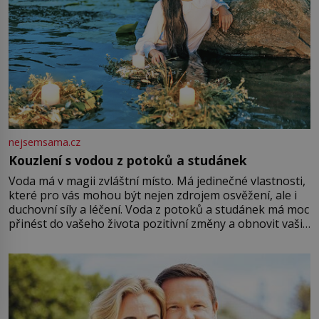
nejsemsama.cz
Kouzlení s vodou z potoků a studánek
Voda má v magii zvláštní místo. Má jedinečné vlastnosti,
které pro vás mohou být nejen zdrojem osvěžení, ale i
duchovní síly a léčení. Voda z potoků a studánek má moc
přinést do vašeho života pozitivní změny a obnovit vaši
energii. Využitím těchto přírodních zdrojů v magii
můžete obohatit své rituály a přinést do svého života
větší harmonii a klid. Je důležité