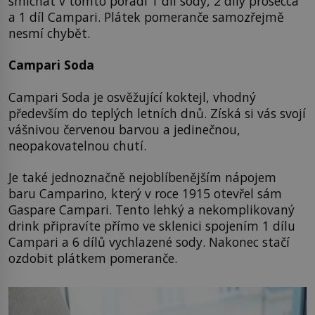
smíchat v tomto pořadí 1 díl sody, 2 díly prosecca
a 1 díl Campari. Plátek pomeranče samozřejmě
nesmí chybět.
Campari Soda
Campari Soda je osvěžující koktejl, vhodný
především do teplých letních dnů. Získá si vás svojí
vášnivou červenou barvou a jedinečnou,
neopakovatelnou chutí.
Je také jednoznačně nejoblíbenějším nápojem
baru Camparino, který v roce 1915 otevřel sám
Gaspare Campari. Tento lehký a nekomplikovaný
drink připravíte přímo ve sklenici spojením 1 dílu
Campari a 6 dílů vychlazené sody. Nakonec stačí
ozdobit plátkem pomeranče.