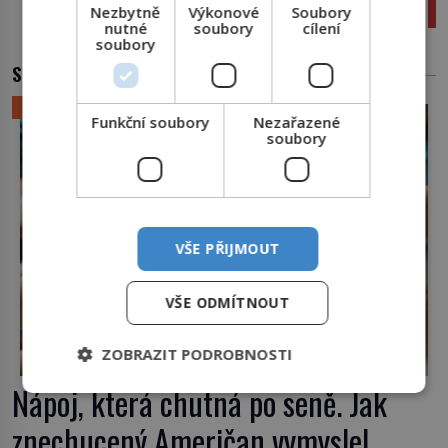
Nezbytně
Výkonové
Soubory
doposud nejvyššímu počtu kyberútoků
nutné
soubory
cílení
soubory
SOUVISEJÍCÍ ČLÁNKY
LIFESTYLE
Funkční soubory
Nezařazené
soubory
VŠE PŘIJMOUT
VŠE ODMÍTNOUT
ZOBRAZIT PODROBNOSTI
Nápoj, která chutná po seně. Jak
znechucený Američan vymyslel