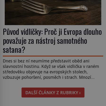
Původ vidličky: Proč ji Evropa dlouho
považuje za nástroj samotného
satana?
Dnes si bez ní neumíme představit oběd ani
slavnostní hostinu. Když se však vidlička v raném
středověku objevuje na evropských stolech,
vzbuzuje pohoršení, posměch i strach. Mnozí
duchovní ji označují za projev pýchy a zbytečného
přepychu, někteří dokonce za nástroj ďábla. Trvá
DALŠÍ ČLÁNKY Z RUBRIKY ›
téměř sedm století, než se z opovrhovaného
předmětu stává nepostradatelná součást
stolování. První […]