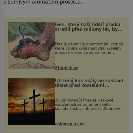
a šumivým aromatem prosecca.
Gen, který naši lidští předci
ztratili před miliony let, by
mohl pomoci s léčbou
„nemoci králů“
Dna je zánětlivé onemocnění kloubů,
které vzniká kvůli nadbytku kyseliny
močové v těle. Ta se ve formě
krystalků ukládá v blízkosti kloubů,
nejčastěji přitom postihuje palce na
nohou, a způsobuje bole...
21stoleti.cz
Utržený kus skály se zastavil
těsně před kostelem!
Ochránila ho boží síla?
30 centimetrů! Přesně v takové
vzdálenosti se od amerického
kostela zastavil obrovský 20tunový
balvan, který se v květnu 2014
nečekaně odtrhl od nedaleké skály
při její demolici. Podle místních stojí
enigmaplus.cz
...