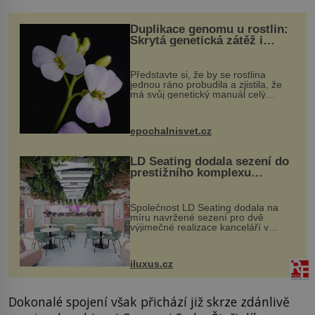
Duplikace genomu u rostlin:
Skrytá genetická zátěž i
evoluční výhoda
Představte si, že by se rostlina
jednou ráno probudila a zjistila, že
má svůj genetický manuál celý
dvakrát. Přesně to se občas v
přírodě stane – a podle nového
výzkumu to může být pro druhy
epochalnisvet.cz
vstupenka...
LD Seating dodala sezení do
prestižního komplexu
MediaCityUK v Salfordu
Společnost LD Seating dodala na
míru navržené sezení pro dvě
výjimečné realizace kanceláří v
areálu MediaCityUK v anglickém
Salfordu – konkrétně do budov Blue
Tower a Orange Tower. Komplex
iluxus.cz
budov Media...
Dokonalé spojení však přichází již skrze zdánlivě