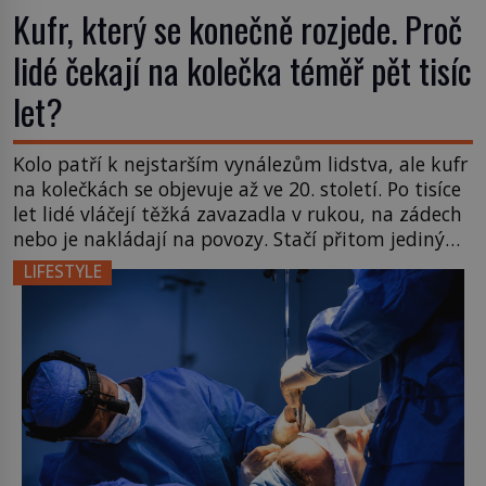
Kufr, který se konečně rozjede. Proč
lidé čekají na kolečka téměř pět tisíc
let?
Kolo patří k nejstarším vynálezům lidstva, ale kufr
na kolečkách se objevuje až ve 20. století. Po tisíce
let lidé vláčejí těžká zavazadla v rukou, na zádech
nebo je nakládají na povozy. Stačí přitom jediný
nápad, připevnit ke kufru kolečka. Jenže právě ten
LIFESTYLE
nikdo dlouho nedostane. Až jednou se na letišti
ozve věta, která změní […]