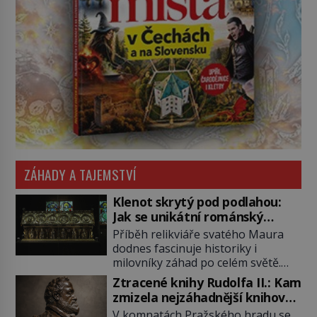
ZÁHADY A TAJEMSTVÍ
Klenot skrytý pod podlahou:
Jak se unikátní románský
poklad dostal do zapadlého
Příběh relikviáře svatého Maura
Bečova?
dodnes fascinuje historiky i
milovníky záhad po celém světě.
Tato románská zlatnická památka
Ztracené knihy Rudolfa II.: Kam
ze 13. století je po českých
zmizela nejzáhadnější knihovna
korunovačních klenotech druhým
Evropy?
V komnatách Pražského hradu se