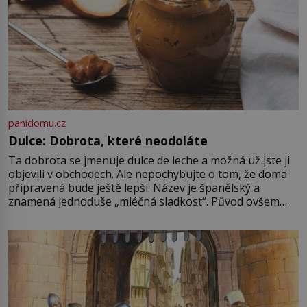
panidomu.cz
Dulce: Dobrota, které neodoláte
Ta dobrota se jmenuje dulce de leche a možná už jste ji
objevili v obchodech. Ale nepochybujte o tom, že doma
připravená bude ještě lepší. Název je španělský a
znamená jednoduše „mléčná sladkost“. Původ ovšem
není úplně jednoznačný, o autorství této receptury se
pře hned několik latinskoamerických zemí a k tomu
Francie, kde se traduje,