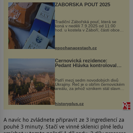
ZÁBOŘSKÁ POUŤ 2025
Tradiční Zábořská pouť, která se
koná v neděli 7.9.2025 od 11:00
hod. u kostela v Záboří, části obce
Kly u Mělníka. V programu naleznete
komentovanou prohlídku kostela,
dobovou hudbu, řemesla, atrakce...
epochanacestach.cz
Černovická rezidence:
Pedant Hlávka kontroloval
každou cihlu
Patří mezi sedm novodobých divů
Ukrajiny. Řeč je o obřím černovickém
areálu, za jehož vznikem stál slavný
český architekt Josef Hlávka. Ten si
na něm dal mimořádně záležet. Jeho
stavební plány by při ...
historyplus.cz
A navíc ho zvládnete připravit ze 3 ingrediencí za
pouhé 3 minuty. Stačí ve vinné sklenici plné ledu