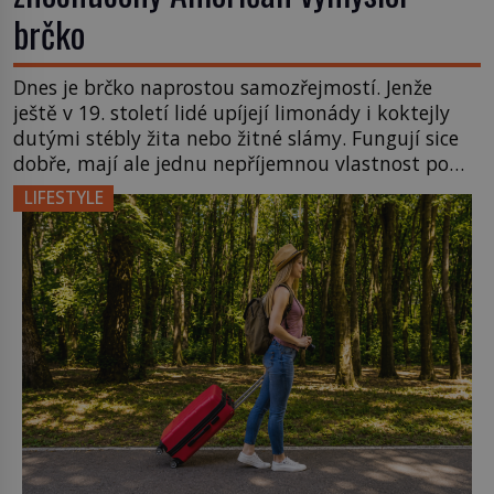
brčko
Dnes je brčko naprostou samozřejmostí. Jenže
ještě v 19. století lidé upíjejí limonády i koktejly
dutými stébly žita nebo žitné slámy. Fungují sice
dobře, mají ale jednu nepříjemnou vlastnost po
chvíli se rozmáčejí a nápoji dodávají travnatou
LIFESTYLE
příchuť. Právě tahle drobná nepříjemnost přivede
amerického výrobce cigaretových náustků k
nápadu, který změní způsob pití po celém […]