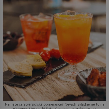
Nemáte čerstvé sicilské pomeranče? Nevadí, zvládneme to na
výbornou i bez nich! Foto: Campari – warehouse1.cz