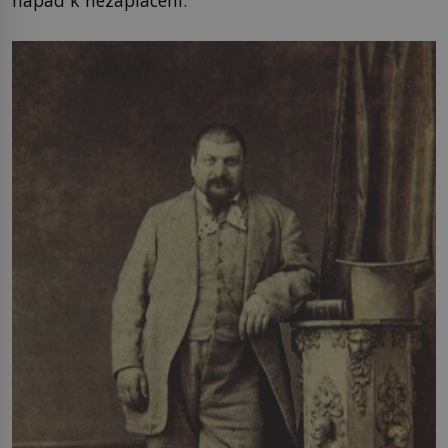
nápad k nezaplacení.