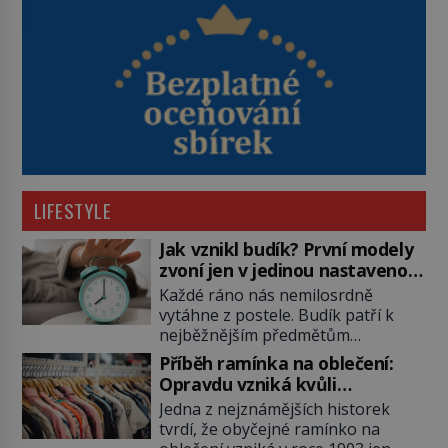
LIFESTYLE
Jak vznikl budík? První modely
zvoní jen v jedinou nastavenou
hodinu
Každé ráno nás nemilosrdně
vytáhne z postele. Budík patří k
nejběžnějším předmětům
domácnosti, jeho cesta k dnešní
Příběh ramínka na oblečení:
podobě je ale překvapivě dlouhá.
Opravdu vzniká kvůli
První lidé se probouzejí podle
zapomenutému kabátu?
Jedna z nejznámějších historek
slunce, kohoutů nebo kostelních
tvrdí, že obyčejné ramínko na
zvonů. Když se konečně objeví