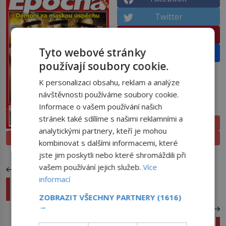
Twitter
Pinterest
Tyto webové stránky
Email
používají soubory cookie.
K personalizaci obsahu, reklam a analýze
návštěvnosti používáme soubory cookie.
Informace o vašem používání našich
PŘEDPLATNÉ
stránek také sdílíme s našimi reklamními a
ELEKTRONICKÉ
analytickými partnery, kteří je mohou
PROLISTOVAT
TIŠTĚNÉ
kombinovat s dalšími informacemi, které
jste jim poskytli nebo které shromáždili při
vašem používání jejich služeb.
Více
PŘEDCHOZÍ ČLÁNEK
informací
21. století JUNIOR časopis nejen pro zvídavé
děti, které chtějí vědět víc
ZOBRAZIT VŠECHNY PARTNERY
(1616)
→
DALŠÍ ČLÁNEK
České organizace čelily ve druhém čtvrtletí