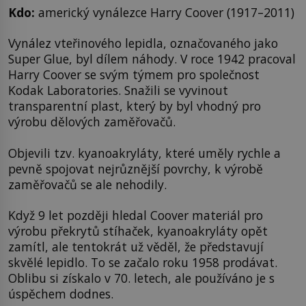
Kdo:
americký vynálezce Harry Coover (1917–2011)
Vynález vteřinového lepidla, označovaného jako
Super Glue, byl dílem náhody. V roce 1942 pracoval
Harry Coover se svým týmem pro společnost
Kodak Laboratories. Snažili se vyvinout
transparentní plast, který by byl vhodný pro
výrobu dělových zaměřovačů.
Objevili tzv. kyanoakryláty, které uměly rychle a
pevně spojovat nejrůznější povrchy, k výrobě
zaměřovačů se ale nehodily.
Když 9 let později hledal Coover materiál pro
výrobu překrytů stíhaček, kyanoakryláty opět
zamítl, ale tentokrát už věděl, že představují
skvělé lepidlo. To se začalo roku 1958 prodávat.
Oblibu si získalo v 70. letech, ale používáno je s
úspěchem dodnes.