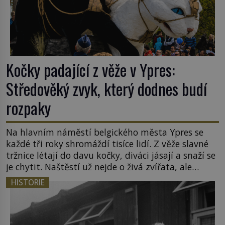
Kočky padající z věže v Ypres:
Středověký zvyk, který dodnes budí
rozpaky
Na hlavním náměstí belgického města Ypres se
každé tři roky shromáždí tisíce lidí. Z věže slavné
tržnice létají do davu kočky, diváci jásají a snaží se
je chytit. Naštěstí už nejde o živá zvířata, ale
jenom o plyšové suvenýry. Kdysi to ale bylo jinak.
HISTORIE
Tato veselá podívaná připomíná jeden z
nejpodivnějších a zároveň nejkrutějších zvyků […]