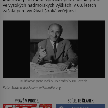
ve vysokých nadmořských výškách. V 60. letech
začala pero využívat široká veřejnost.
Kuličkové pero našlo uplatnění v 60. letech.
Foto: Shutterstock.com, wikimedia.org
PRÁVĚ V PRODEJI
SDÍLEJTE ČLÁNEK