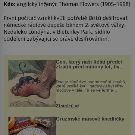
Kdo:
anglický inženýr Thomas Flowers (1905–1998)
První počítač vznikl kvůli potřebě Britů dešifrovat
německé rádiové depeše během 2. světové války.
Nedaleko Londýna, v Bletchley Park, sídlilo
oddělení zabývající se právě dešifrováním.
Gen, který naši lidští předci
ztratili před miliony let, by
mohl pomoci s léčbou
„nemoci králů“
Dna je zánětlivé onemocnění kloubů,
které vzniká kvůli nadbytku kyseliny
močové v těle. Ta se ve formě
krystalků ukládá v blízkosti kloubů,
nejčastěji přitom postihuje palce na
nohou, a způsobuje bole...
21stoleti.cz
Gruzínské masové knedlíčky