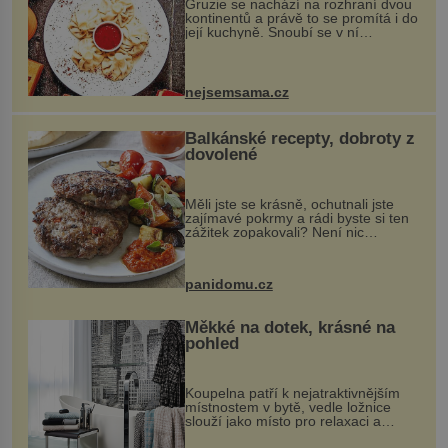
Gruzie se nachází na rozhraní dvou
kontinentů a právě to se promítá i do
její kuchyně. Snoubí se v ní
evropské a asijské chutě a díky tomu
vznikají rozmanité a chuťově bohaté
pokrmy, které rozhodně st...
nejsemsama.cz
Balkánské recepty, dobroty z
dovolené
Měli jste se krásně, ochutnali jste
zajímavé pokrmy a rádi byste si ten
zážitek zopakovali? Není nic
snazšího. Pljeskavica (10 porcí)
Možná jste ji ochutnali na dovolené v
bývalé Jugoslávii, lze ji vi...
panidomu.cz
Měkké na dotek, krásné na
pohled
Koupelna patří k nejatraktivnějším
místnostem v bytě, vedle ložnice
slouží jako místo pro relaxaci a
odpočinek. Koupelnový textil –