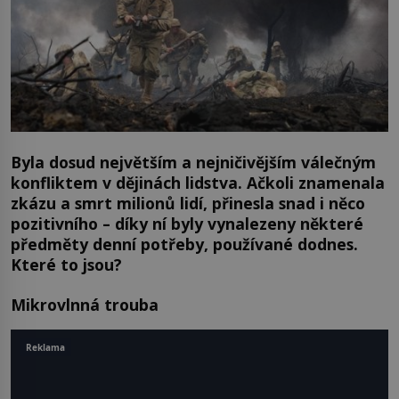
Byla dosud největším a nejničivějším válečným
konfliktem v dějinách lidstva. Ačkoli znamenala
zkázu a smrt milionů lidí, přinesla snad i něco
pozitivního – díky ní byly vynalezeny některé
předměty denní potřeby, používané dodnes.
Které to jsou?
Mikrovlnná trouba
Reklama