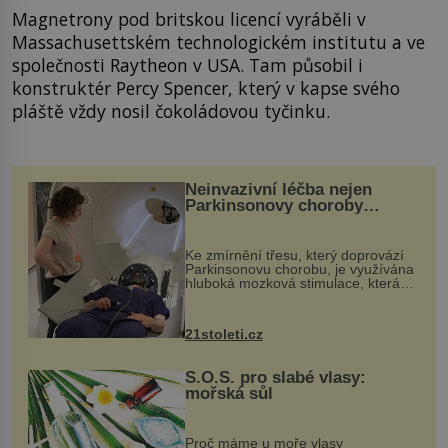
Magnetrony pod britskou licencí vyráběli v
Massachusettském technologickém institutu a ve
společnosti Raytheon v USA. Tam působil i
konstruktér Percy Spencer, který v kapse svého
pláště vždy nosil čokoládovou tyčinku.
Neinvazivní léčba nejen
Parkinsonovy choroby
pomocí ultrazvukové
„helmy“
Ke zmírnění třesu, který doprovází
Parkinsonovu chorobu, je využívána
hluboká mozková stimulace, která
však vyžaduje vysoce invazivní
zákrok. Ultrazvuk zase není vhodný
k dostatečně přesnému zacílení ...
21stoleti.cz
S.O.S. pro slabé vlasy:
mořská sůl
Proč máme u moře vlasy