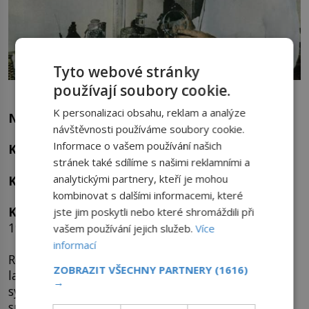
Tyto webové stránky
používají soubory cookie.
Penicilin se hojně využíval během druhé světové války.
K personalizaci obsahu, reklam a analýze
Nylonky
návštěvnosti používáme soubory cookie.
Informace o vašem používání našich
Kdy:
1940
stránek také sdílíme s našimi reklamními a
analytickými partnery, kteří je mohou
Kde:
Willmington, Delaware, USA
kombinovat s dalšími informacemi, které
Kdo:
americký chemik Wallace Carothers (1896–
jste jim poskytli nebo které shromáždili při
1937)
vašem používání jejich služeb.
Více
informací
Roku 1930 vyvinul chemik Wallace Carothers v
ZOBRAZIT VŠECHNY PARTNERY
(1616)
laboratořích americké společnosti DuPont první
→
syntetické (umělé) vlákno nylon. Roku 1935 si jej
společnost nechala patentovat.