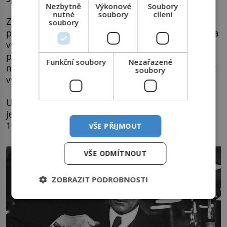
Nezbytně
Výkonové
Soubory
nutné
soubory
cílení
Začaly se z něj vyrábět štětiny kartáčů a další
soubory
podobné předměty, až v roce 1940 bylo použito na
výrobu prvních 5 milionů kusů nylonových
punčoch, tzv. nylonek. Rozprodány byly během
Funkční soubory
Nezařazené
několika hodin. Do konce války se z nylonu rovněž
soubory
vyráběly padáky pro vojáky.
U nás se od roku 1941 obdobně používal silon, na
jehož vzniku se podílel i Otto Wichterle (1913–
1998), otec kontaktních čoček.
VŠE PŘIJMOUT
VŠE ODMÍTNOUT
ZOBRAZIT PODROBNOSTI