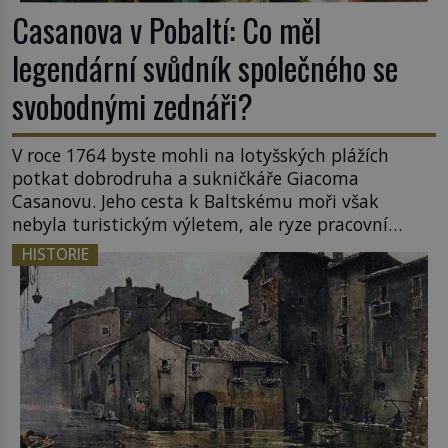
Casanova v Pobaltí: Co měl
legendární svůdník společného se
svobodnými zednáři?
V roce 1764 byste mohli na lotyšských plážích
potkat dobrodruha a sukničkáře Giacoma
Casanovu. Jeho cesta k Baltskému moři však
nebyla turistickým výletem, ale ryze pracovní
cestou se zištnými úmysly. Jaký cíl Casanova
HISTORIE
sledoval, když se například procházel uličkami
lotyšské Rigy? Casanova v Pobaltí kontaktoval
tamní zednářské lóže. Nebyl v této oblasti žádným
nováčkem, protože do zednářské […]