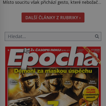
Místo soucitu však přichází gesto, které nebožačku
posílá rovnou do plynové komory. Jména jako
Rudolf Höss (1901–1947), Josef Mengele (1911–
DALŠÍ ČLÁNKY Z RUBRIKY ›
1979) či Heinrich Himmler (1900–1945) zná každý,
o koho se historie jen otřela. Jenže […]