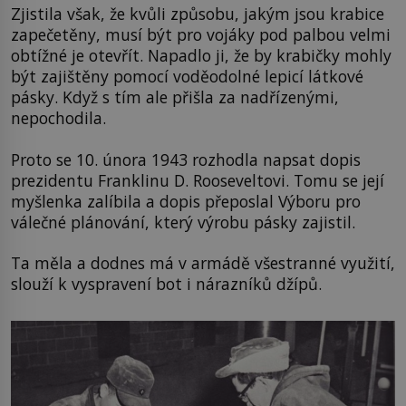
Zjistila však, že kvůli způsobu, jakým jsou krabice
zapečetěny, musí být pro vojáky pod palbou velmi
obtížné je otevřít. Napadlo ji, že by krabičky mohly
být zajištěny pomocí voděodolné lepicí látkové
pásky. Když s tím ale přišla za nadřízenými,
nepochodila.
Proto se 10. února 1943 rozhodla napsat dopis
prezidentu Franklinu D. Rooseveltovi. Tomu se její
myšlenka zalíbila a dopis přeposlal Výboru pro
válečné plánování, který výrobu pásky zajistil.
Ta měla a dodnes má v armádě všestranné využití,
slouží k vyspravení bot i nárazníků džípů.