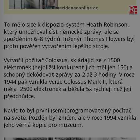
ručníky, osušky a koberečky –
mohou jako mávnutím kouzelného
rezidenceonline.cz
proutku...
To mělo sice k dispozici systém Heath Robinson,
který umožňoval číst německé zprávy, ale se
zpožděním 6–8 týdnů. Inženýr Thomas Flowers byl
proto pověřen vytvořením lepšího stroje.
Vytvořil počítač Colossus, skládající se z 1500
elektronek (nejbližší konkurent jich měl jen 150) a
schopný dekódovat zprávy za 2 až 3 hodiny. V roce
1944 pak vznikla verze Colossus Mark II, která
měla 2500 elektronek a běžela 5x rychleji než její
předchůdce.
Navíc to byl první (semi)programovatelný počítač
na světě. Později byl zničen, ale v roce 1994 vznikla
jeho věrná kopie pro muzeum.