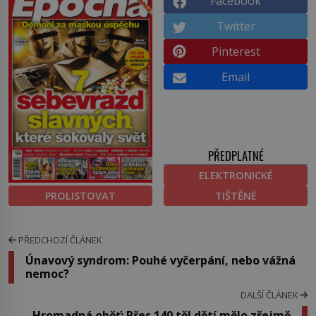
Facebook
Twitter
Pinterest
Email
PŘEDPLATNÉ
ELEKTRONICKÉ
PROLISTOVAT
TIŠTĚNÉ
PŘEDCHOZÍ ČLÁNEK
Únavový syndrom: Pouhé vyčerpání, nebo vážná
nemoc?
DALŠÍ ČLÁNEK
Hromadná oběť: Přes 140 těl dětí mělo zřejmě