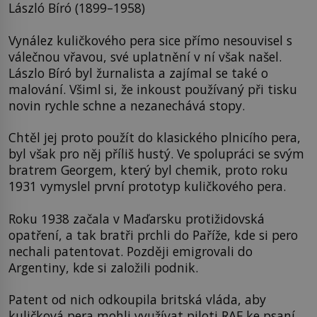
László Bíró (1899–1958)
Vynález kuličkového pera sice přímo nesouvisel s
válečnou vřavou, své uplatnění v ní však našel.
Lászlo Bíró byl žurnalista a zajímal se také o
malování. Všiml si, že inkoust používaný při tisku
novin rychle schne a nezanechává stopy.
Chtěl jej proto použít do klasického plnicího pera,
byl však pro něj příliš hustý. Ve spolupráci se svým
bratrem Georgem, který byl chemik, proto roku
1931 vymyslel první prototyp kuličkového pera.
Roku 1938 začala v Maďarsku protižidovská
opatření, a tak bratři prchli do Paříže, kde si pero
nechali patentovat. Později emigrovali do
Argentiny, kde si založili podnik.
Patent od nich odkoupila britská vláda, aby
kuličková pera mohli využívat piloti RAF ke psaní