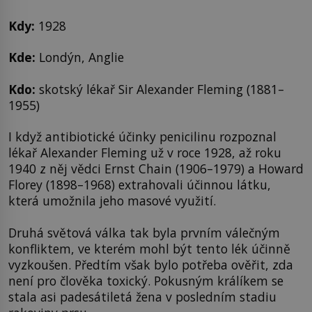
Kdy:
1928
Kde:
Londýn, Anglie
Kdo:
skotský lékař Sir Alexander Fleming (1881–
1955)
I když antibiotické účinky penicilinu rozpoznal
lékař Alexander Fleming už v roce 1928, až roku
1940 z něj vědci Ernst Chain (1906–1979) a Howard
Florey (1898–1968) extrahovali účinnou látku,
která umožnila jeho masové využití.
Druhá světová válka tak byla prvním válečným
konfliktem, ve kterém mohl být tento lék účinně
vyzkoušen. Předtím však bylo potřeba ověřit, zda
není pro člověka toxický. Pokusným králíkem se
stala asi padesátiletá žena v posledním stadiu