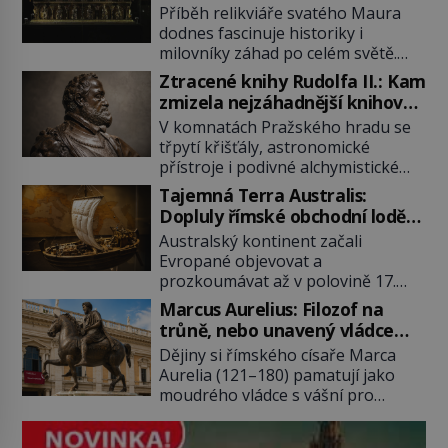
poklad dostal do zapadlého
Příběh relikviáře svatého Maura
Bečova?
dodnes fascinuje historiky i
milovníky záhad po celém světě.
Tato románská zlatnická památka
Ztracené knihy Rudolfa II.: Kam
ze 13. století je po českých
zmizela nejzáhadnější knihovna
korunovačních klenotech druhým
Evropy?
V komnatách Pražského hradu se
nejcennějším movitým majetkem v
třpytí křišťály, astronomické
České republice. Přestože byl
přístroje i podivné alchymistické
klenot v roce 1985 po dramatickém
rukopisy. Císař Rudolf II.
pátrání kriminalistů úspěšně
Tajemná Terra Australis:
shromažďuje vše, co souvisí s
nalezen, jeho minulost stále
Dopluly římské obchodní lodě
tajemstvím přírody, hvězd i
obestírá hustá mlha. Otázky, jak
až do Austrálie?
Australský kontinent začali
lidského poznání. Jenže po jeho
přesně se tato […]
Evropané objevovat a
smrti se jeho slavné sbírky začínají
prozkoumávat až v polovině 17.
rozpadat a část z nich mizí navždy.
století. Existuje však možnost, že
Kdo odnesl nejvzácnější knihy? A
Marcus Aurelius: Filozof na
by se o tento vzdálený kontinent
existují ještě někde zapomenuté
trůně, nebo unavený vládce
mohly zajímat již evropské
rukopisy, které nikdo […]
závislý na opiu?
Dějiny si římského císaře Marca
starověké civilizace, a to o 15
Aurelia (121–180) pamatují jako
století dříve? Již od starověku
moudrého vládce s vášní pro
kartografové zakreslovali do map
filozofii, byť musíme tuto moudrost
záhadný kontinent Terra Australis
vnímat v kontextu jeho postavení i
– Jižní zemi. Proč? Do jisté míry to