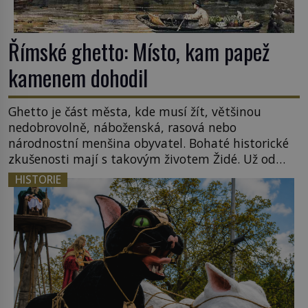
Římské ghetto: Místo, kam papež
kamenem dohodil
Ghetto je část města, kde musí žít, většinou
nedobrovolně, náboženská, rasová nebo
národnostní menšina obyvatel. Bohaté historické
zkušenosti mají s takovým životem Židé. Už od
středověku jsou totiž v každou chvíli nuceni v
HISTORIE
nějakém žít. Mezi ty nejslavnější patří i římské
ghetto založené v roce 1555. Pokud jde o vztah
k Židům, nemá se Řím čím chlubit. […]