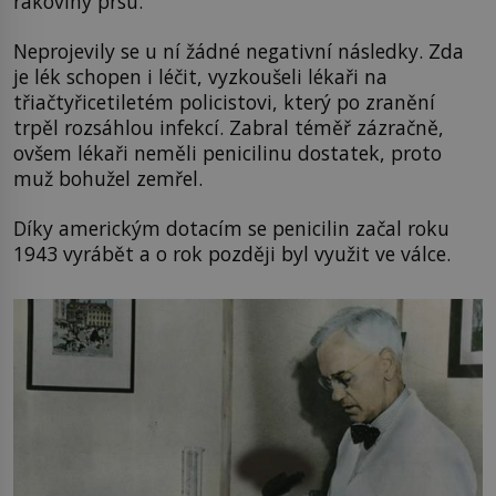
rakoviny prsu.
Neprojevily se u ní žádné negativní následky. Zda
je lék schopen i léčit, vyzkoušeli lékaři na
třiačtyřicetiletém policistovi, který po zranění
trpěl rozsáhlou infekcí. Zabral téměř zázračně,
ovšem lékaři neměli penicilinu dostatek, proto
muž bohužel zemřel.
Díky americkým dotacím se penicilin začal roku
1943 vyrábět a o rok později byl využit ve válce.