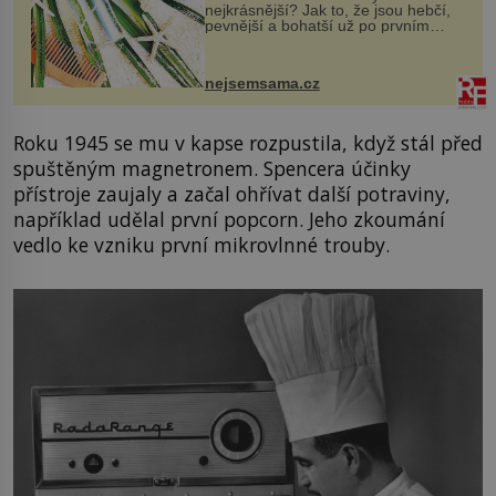
nejkrásnější? Jak to, že jsou hebčí,
pevnější a bohatší už po prvním
vykoupání? Protože sůl obsažená v
mořské vodě má blahodárný vliv.
Nejen na tělo a pokožku, ale i na
nejsemsama.cz
vlasy. ...
Roku 1945 se mu v kapse rozpustila, když stál před
spuštěným magnetronem. Spencera účinky
přístroje zaujaly a začal ohřívat další potraviny,
například udělal první popcorn. Jeho zkoumání
vedlo ke vzniku první mikrovlnné trouby.