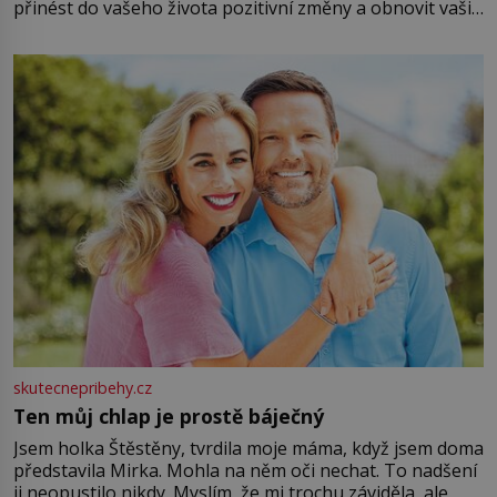
přinést do vašeho života pozitivní změny a obnovit vaši
energii. Využitím těchto přírodních zdrojů v magii
můžete obohatit své rituály a přinést do svého života
větší harmonii a klid. Je důležité
skutecnepribehy.cz
Ten můj chlap je prostě báječný
Jsem holka Štěstěny, tvrdila moje máma, když jsem doma
představila Mirka. Mohla na něm oči nechat. To nadšení
ji neopustilo nikdy. Myslím, že mi trochu záviděla, ale