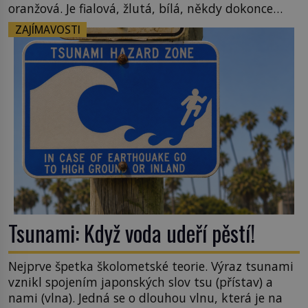
oranžová. Je fialová, žlutá, bílá, někdy dokonce
téměř černá. Až díky stovkám let pečlivého
ZAJÍMAVOSTI
šlechtění se z ní stává zelenina, bez které si českou
zahradu ani nedokážeme představit. Její příběh je
[…]
Tsunami: Když voda udeří pěstí!
Nejprve špetka školometské teorie. Výraz tsunami
vznikl spojením japonských slov tsu (přístav) a
nami (vlna). Jedná se o dlouhou vlnu, která je na