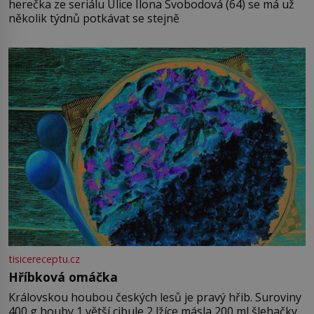
herečka ze seriálu Ulice Ilona Svobodová (64) se má už
několik týdnů potkávat se stejně
tisicereceptu.cz
Hříbková omáčka
Královskou houbou českých lesů je pravý hřib. Suroviny
400 g houby 1 větší cibule 2 lžíce másla 200 ml šlehačky