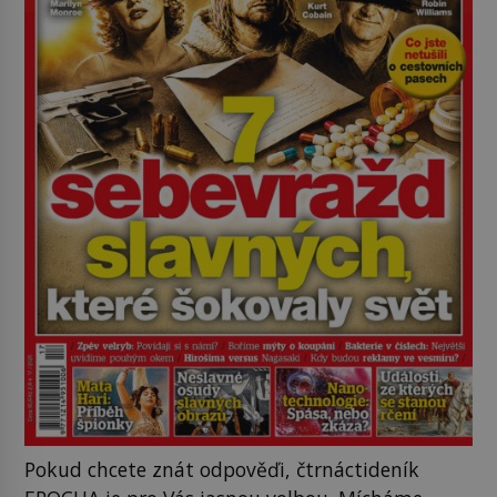
Pokud chcete znát odpověďi, čtrnáctideník