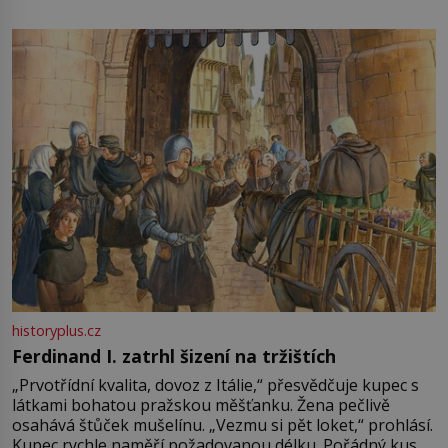
není úplně jednoznačný, o autorství této receptury se
pře hned několik latinskoamerických zemí a k tomu
Francie, kde se traduje,
historyplus.cz
Ferdinand I. zatrhl šizení na tržištích
„Prvotřídní kvalita, dovoz z Itálie,“ přesvědčuje kupec s
látkami bohatou pražskou měšťanku. Žena pečlivě
osahává štůček mušelínu. „Vezmu si pět loket,“ prohlásí.
Kupec rychle naměří požadovanou délku. Pořádný kus