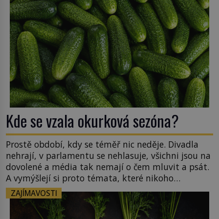
obyčejná žába. Skokana hnědého u […]
Kde se vzala okurková sezóna?
Prostě období, kdy se téměř nic neděje. Divadla
nehrají, v parlamentu se nehlasuje, všichni jsou na
dovolené a média tak nemají o čem mluvit a psát.
A vymýšlejí si proto témata, které nikoho
nezajímají. Proč je však ona letní doba spojovaná
ZAJÍMAVOSTI
zrovna s okurkami? Okurkovou sezónu známe už
od poloviny 19. století, ovšem jako Češi […]