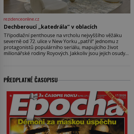
rezidenceonline.cz
Dechberoucí „katedrála“ v oblacích
Třípodlažní penthouse na vrcholu nejvyššího věžáku
severně od 72. ulice v New Yorku „patřil“ jednomu z
protagonistů populárního seriálu, mapujícího život
milionářské rodiny Royových. Jakkoliv jsou jejich osudy
fiktivní, nemovitosti, v nichž „žijí“, jsou velmi reálné.
Ohromující luxusní byt s pěti ložnicemi, čtyřmi
koupelnami a výhledem na Husdon Yards je přitom
jenom jednou z nemovitostí
PŘEDPLATNÉ ČASOPISU