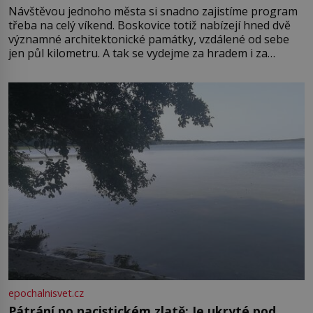
Návštěvou jednoho města si snadno zajistíme program
třeba na celý víkend. Boskovice totiž nabízejí hned dvě
významné architektonické památky, vzdálené od sebe
jen půl kilometru. A tak se vydejme za hradem i za
zámkem do krásné jihomoravské krajiny. Trhová osada
Boskovice na okraji Drahanské vrchoviny vznikla někdy
ve13. století, a už v roce 1313 kronikáři zaznamenali
epochalnisvet.cz
Pátrání po nacistickém zlatě: Je ukryté pod