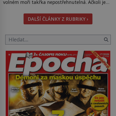
volném moři takřka nepostřehnutelná. Ačkoli je
vlnová délka tsunami i 300 kilometrů, výška vlny
na volném moři je maximálně 1,5 metru. Máme se
DALŠÍ ČLÁNKY Z RUBRIKY ›
podobné obří vlny obávat i v Evropě? Vznik
tsunami si […]