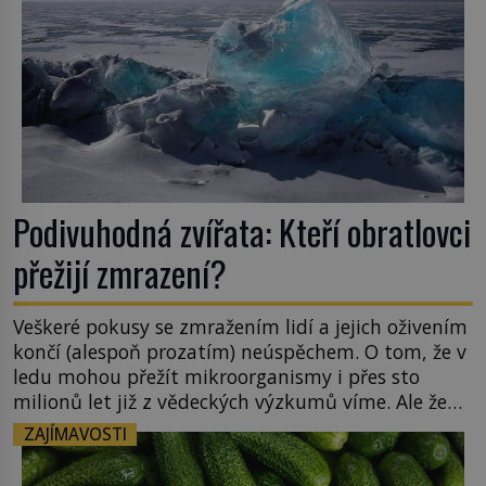
Podivuhodná zvířata: Kteří obratlovci
přežijí zmrazení?
Veškeré pokusy se zmražením lidí a jejich oživením
končí (alespoň prozatím) neúspěchem. O tom, že v
ledu mohou přežít mikroorganismy i přes sto
milionů let již z vědeckých výzkumů víme. Ale že
by totální zmrazení byť na jedinou zimu přežili
ZAJÍMAVOSTI
nějací suchozemští obratlovci? Takto
neuvěřitelnou věc dokáže na první pohled