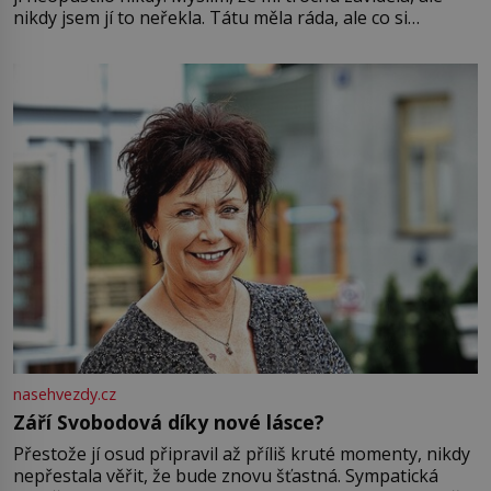
nikdy jsem jí to neřekla. Tátu měla ráda, ale co si
pamatuji, tak jsme s Mirkem byli zamilovaní mnohem víc.
Jsme spolu moc rádi Tehdy byla jiná doba, když
nasehvezdy.cz
Září Svobodová díky nové lásce?
Přestože jí osud připravil až příliš kruté momenty, nikdy
nepřestala věřit, že bude znovu šťastná. Sympatická