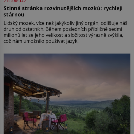
21stoleti.cz
Stinná stránka rozvinutějších mozků: rychleji
stárnou
Lidský mozek, více než jakýkoliv jiný orgán, odlišuje náš
druh od ostatních. Během posledních přibližně sedmi
milionů let se jeho velikost a složitost výrazně zvýšila,
což nám umožnilo používat jazyk,