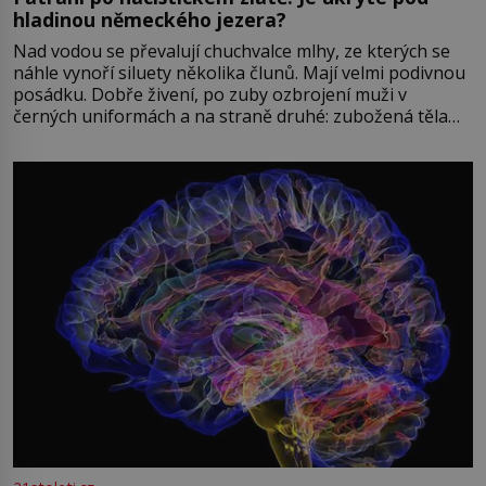
hladinou německého jezera?
Nad vodou se převalují chuchvalce mlhy, ze kterých se
náhle vynoří siluety několika člunů. Mají velmi podivnou
posádku. Dobře živení, po zuby ozbrojení muži v
černých uniformách a na straně druhé: zubožená těla
oblečená v chatrných vězeňských hadrech. Co tato
přízračná scéna znamená? Je jaro roku 1945, druhá
světová válka se chýlí ke konci. Jezero Stolpsee