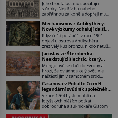
posledních okamžiků před
Jeho troufalost mu spočítají i
popravou
s úroky. Nejdřív ho nahého
zapřáhnou za koně a dopřejí mu
vyhlídkovou trasu kolem Londýna.
Mechanismus z Antikythéry:
Když ho pak věší, myslí si, že útrapy
Nové výzkumy odhalují další
skončily. Těsně předtím, než ztratí
překvapení o starověkém
vědomí ho odříznou a začnou jeho
Když řečtí potápěči v roce 1901
počítači
tělo zbavovat orgánů. Chvíli ještě
objeví u ostrova Antikythéra
vnímá, pak ho vysvobodí
zrezivělý kus bronzu, nikdo netuší,
bezvědomí a smrt. Do posledního
že drží v rukou jeden z
Jaroslav ze Šternberka:
doušku Kdo: Sokrates […]
nejúžasnějších vynálezů starověku.
Neexistující šlechtic, který
Až moderní rentgenové tomografy
z Moravy vyžene Mongoly
Mongolové se tlačí do Evropy a
odhalí desítky ozubených kol
hrozí, že ovládnou celý svět. Ale
ukrytých uvnitř. Mechanismus z
naštěstí jim v samotném srdci
Antikythéry je dnes považován za
Evropy stojí v cestě malé, ale silné
nejstarší známý analogový počítač
Casanova v Pobaltí: Co měl
království, které dokáže
na světě. Přesto ani po více než sto
legendární svůdník společného
dobyvatelské hordy zastavit. Co
letech výzkumu […]
se svobodnými zednáři?
V roce 1764 byste mohli na
nedokáže žádná z asijských říší, co
lotyšských plážích potkat
nedokážou Němci – to dokáže
dobrodruha a sukničkáře Giacoma
český král. Nebo že by ne?
Casanovu. Jeho cesta k Baltskému
Mongolové od roku 1223 postupují
moři však nebyla turistickým