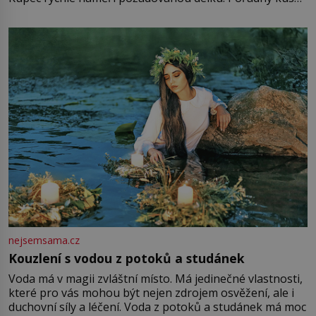
mu přitom zůstane za prsty… „Na šaty ho bude málo,
milostpaní. Stačí jenom na sukni,“ zhodnotí švadlena
množství růžového mušelínu. „Ošidili vás, podívejte.“
Vezme do ruky dřevěnou
nejsemsama.cz
Kouzlení s vodou z potoků a studánek
Voda má v magii zvláštní místo. Má jedinečné vlastnosti,
které pro vás mohou být nejen zdrojem osvěžení, ale i
duchovní síly a léčení. Voda z potoků a studánek má moc