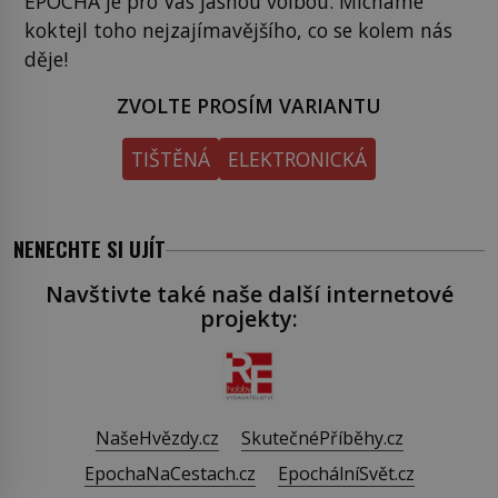
EPOCHA je pro Vás jasnou volbou. Mícháme
koktejl toho nejzajímavějšího, co se kolem nás
děje!
ZVOLTE PROSÍM VARIANTU
TIŠTĚNÁ
ELEKTRONICKÁ
NENECHTE SI UJÍT
Navštivte také naše další internetové
projekty:
NašeHvězdy.cz
SkutečnéPříběhy.cz
EpochaNaCestach.cz
EpochálníSvět.cz