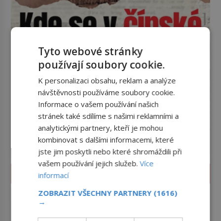
Tyto webové stránky
používají soubory cookie.
K personalizaci obsahu, reklam a analýze
návštěvnosti používáme soubory cookie.
Informace o vašem používání našich
stránek také sdílíme s našimi reklamními a
analytickými partnery, kteří je mohou
kombinovat s dalšími informacemi, které
jste jim poskytli nebo které shromáždili při
vašem používání jejich služeb.
Více
LIFESTYLE
informací
Feng šuej: Tajemství prostoru,
ZOBRAZIT VŠECHNY PARTNERY
(1616)
který má přinášet štěstí
→
Proč někdo pečlivě otáčí postel,