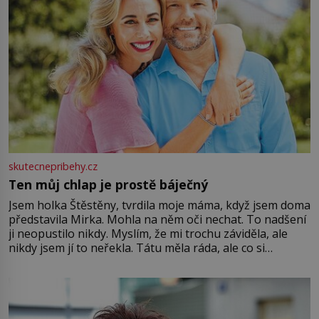
skutecnepribehy.cz
Ten můj chlap je prostě báječný
Jsem holka Štěstěny, tvrdila moje máma, když jsem doma
představila Mirka. Mohla na něm oči nechat. To nadšení
ji neopustilo nikdy. Myslím, že mi trochu záviděla, ale
nikdy jsem jí to neřekla. Tátu měla ráda, ale co si
pamatuji, tak jsme s Mirkem byli zamilovaní mnohem víc.
Jsme spolu moc rádi Tehdy byla jiná doba, když