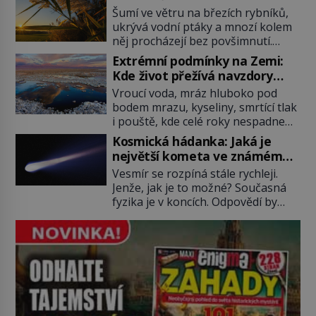
Po několika sekundách všem
Šumí ve větru na březích rybníků,
ztuhnou úsměvy, stroj totiž
ukrývá vodní ptáky a mnozí kolem
exploduje. Jejich konstrukce není
něj procházejí bez povšimnutí.
z levného kraje, daňové poplatníky
Přesto právě rákos pomáhal stavět
stojí miliardy dolarů. Na druhou
Extrémní podmínky na Zemi:
domy, vyrábět lodě, zapisovat první
stranu zvládnou jen představitelné
Kde život přežívá navzdory
texty a inspiroval řadu pověstí.
věci. Na malé kousky Název:
všemu
Vroucí voda, mráz hluboko pod
Tato skromná, ale užitečná
Columbia První […]
bodem mrazu, kyseliny, smrtící tlak
rostlina provází člověka už tisíce
i pouště, kde celé roky nespadne
let. Většina lidí vnímá rákos jen jako
jediná kapka deště. Na první
obyčejnou kulisu letního koupání.
Kosmická hádanka: Jaká je
pohled místa, kde nemůže
Stačí se však podívat […]
největší kometa ve známém
existovat vůbec nic. Přesto právě
vesmíru?
Vesmír se rozpíná stále rychleji.
tady vědci objevují organismy,
Jenže, jak je to možné? Současná
které posouvají hranice života.
fyzika je v koncích. Odpovědí by
Každý nový nález mění naše
mohla být hypotetická temná
představy o tom, co všechno
energie. Právě na tu se zaměří
dokáže příroda a napovídá, kde
pozornost dvojice zkušených
bychom jednou […]
astronomů. Namísto ní ale objeví
něco mnohem hmatatelnějšího.
Naprosto rekordní kometu!
Astronomové Pedro Bernardinelli a
Gary Bernstein mravenčí prací