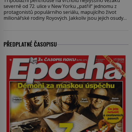
Třípodlažní penthouse na vrcholu nejvyššího věžáku
severně od 72. ulice v New Yorku „patřil“ jednomu z
protagonistů populárního seriálu, mapujícího život
milionářské rodiny Royových. Jakkoliv jsou jejich osudy
fiktivní, nemovitosti, v nichž „žijí“, jsou velmi reálné.
Ohromující luxusní byt s pěti ložnicemi, čtyřmi
koupelnami a výhledem na Husdon Yards je přitom
jenom jednou z nemovitostí
PŘEDPLATNÉ ČASOPISU