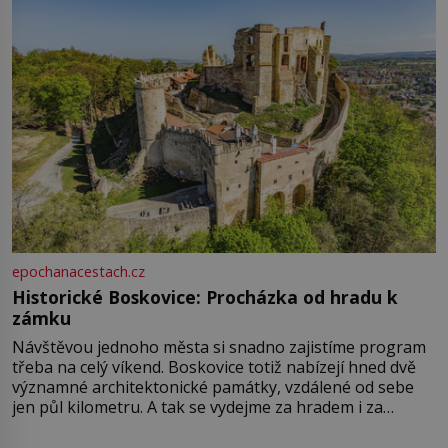
epochanacestach.cz
Historické Boskovice: Procházka od hradu k
zámku
Návštěvou jednoho města si snadno zajistíme program
třeba na celý víkend. Boskovice totiž nabízejí hned dvě
významné architektonické památky, vzdálené od sebe
jen půl kilometru. A tak se vydejme za hradem i za
zámkem do krásné jihomoravské krajiny. Trhová osada
Boskovice na okraji Drahanské vrchoviny vznikla někdy