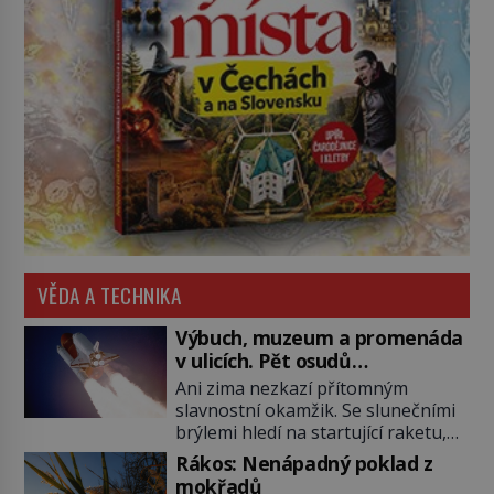
VĚDA A TECHNIKA
Výbuch, muzeum a promenáda
v ulicích. Pět osudů
nejslavnějších raketoplánů
Ani zima nezkazí přítomným
slavnostní okamžik. Se slunečními
brýlemi hledí na startující raketu,
která má do vesmíru vynést kromě
Rákos: Nenápadný poklad z
posádky také obyčejnou učitelku.
mokřadů