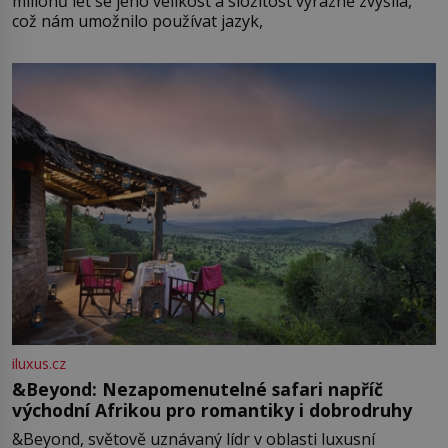
milionů let se jeho velikost a složitost výrazně zvýšila,
což nám umožnilo používat jazyk,
iluxus.cz
&Beyond: Nezapomenutelné safari napříč
východní Afrikou pro romantiky i dobrodruhy
&Beyond, světově uznávaný lídr v oblasti luxusní