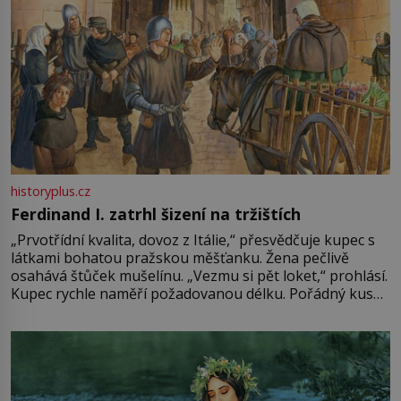
historyplus.cz
Ferdinand I. zatrhl šizení na tržištích
„Prvotřídní kvalita, dovoz z Itálie,“ přesvědčuje kupec s
látkami bohatou pražskou měšťanku. Žena pečlivě
osahává štůček mušelínu. „Vezmu si pět loket,“ prohlásí.
Kupec rychle naměří požadovanou délku. Pořádný kus
mu přitom zůstane za prsty… „Na šaty ho bude málo,
milostpaní. Stačí jenom na sukni,“ zhodnotí švadlena
množství růžového mušelínu. „Ošidili vás, podívejte.“
Vezme do ruky dřevěnou