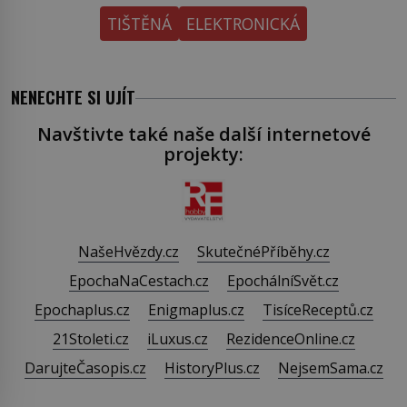
TIŠTĚNÁ
ELEKTRONICKÁ
NENECHTE SI UJÍT
Navštivte také naše další internetové
projekty:
NašeHvězdy.cz
SkutečnéPříběhy.cz
EpochaNaCestach.cz
EpochálníSvět.cz
Epochaplus.cz
Enigmaplus.cz
TisíceReceptů.cz
21Stoleti.cz
iLuxus.cz
RezidenceOnline.cz
DarujteČasopis.cz
HistoryPlus.cz
NejsemSama.cz