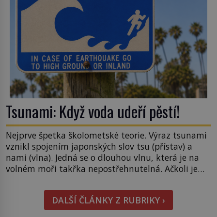
Tsunami: Když voda udeří pěstí!
Nejprve špetka školometské teorie. Výraz tsunami
vznikl spojením japonských slov tsu (přístav) a
nami (vlna). Jedná se o dlouhou vlnu, která je na
volném moři takřka nepostřehnutelná. Ačkoli je
vlnová délka tsunami i 300 kilometrů, výška vlny
na volném moři je maximálně 1,5 metru. Máme se
DALŠÍ ČLÁNKY Z RUBRIKY ›
podobné obří vlny obávat i v Evropě? Vznik
tsunami si […]