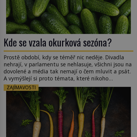
Kde se vzala okurková sezóna?
Prostě období, kdy se téměř nic neděje. Divadla
nehrají, v parlamentu se nehlasuje, všichni jsou na
dovolené a média tak nemají o čem mluvit a psát.
A vymýšlejí si proto témata, které nikoho
nezajímají. Proč je však ona letní doba spojovaná
ZAJÍMAVOSTI
zrovna s okurkami? Okurkovou sezónu známe už
od poloviny 19. století, ovšem jako Češi […]