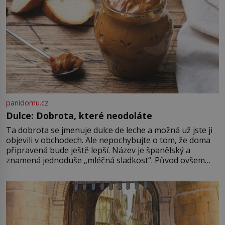
panidomu.cz
Dulce: Dobrota, které neodoláte
Ta dobrota se jmenuje dulce de leche a možná už jste ji
objevili v obchodech. Ale nepochybujte o tom, že doma
připravená bude ještě lepší. Název je španělský a
znamená jednoduše „mléčná sladkost“. Původ ovšem
není úplně jednoznačný, o autorství této receptury se
pře hned několik latinskoamerických zemí a k tomu
Francie, kde se traduje,