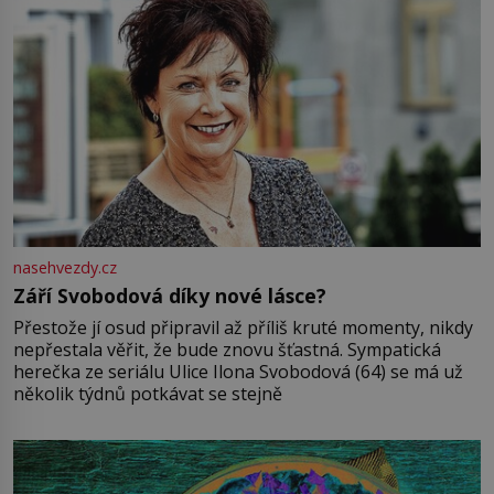
nasehvezdy.cz
Září Svobodová díky nové lásce?
Přestože jí osud připravil až příliš kruté momenty, nikdy
nepřestala věřit, že bude znovu šťastná. Sympatická
herečka ze seriálu Ulice Ilona Svobodová (64) se má už
několik týdnů potkávat se stejně