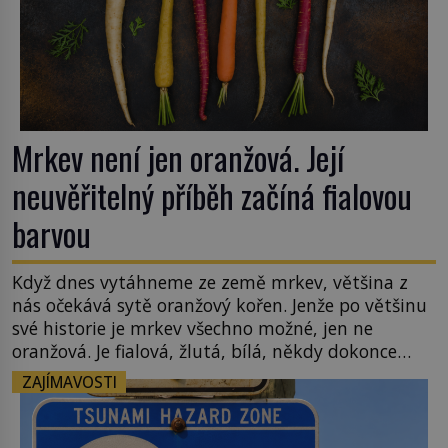
Mrkev není jen oranžová. Její
neuvěřitelný příběh začíná fialovou
barvou
Když dnes vytáhneme ze země mrkev, většina z
nás očekává sytě oranžový kořen. Jenže po většinu
své historie je mrkev všechno možné, jen ne
oranžová. Je fialová, žlutá, bílá, někdy dokonce
téměř černá. Až díky stovkám let pečlivého
ZAJÍMAVOSTI
šlechtění se z ní stává zelenina, bez které si českou
zahradu ani nedokážeme představit. Její příběh je
[…]