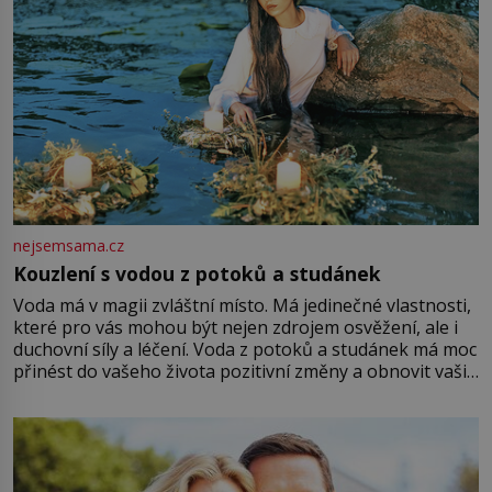
nejsemsama.cz
Kouzlení s vodou z potoků a studánek
Voda má v magii zvláštní místo. Má jedinečné vlastnosti,
které pro vás mohou být nejen zdrojem osvěžení, ale i
duchovní síly a léčení. Voda z potoků a studánek má moc
přinést do vašeho života pozitivní změny a obnovit vaši
energii. Využitím těchto přírodních zdrojů v magii
můžete obohatit své rituály a přinést do svého života
větší harmonii a klid. Je důležité