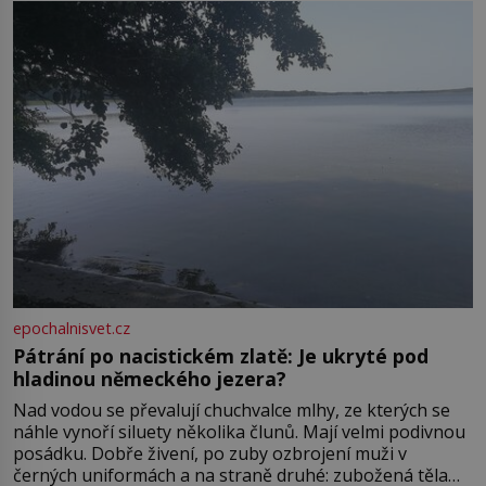
ve13. století, a už v roce 1313 kronikáři zaznamenali
epochalnisvet.cz
Pátrání po nacistickém zlatě: Je ukryté pod
hladinou německého jezera?
Nad vodou se převalují chuchvalce mlhy, ze kterých se
náhle vynoří siluety několika člunů. Mají velmi podivnou
posádku. Dobře živení, po zuby ozbrojení muži v
černých uniformách a na straně druhé: zubožená těla