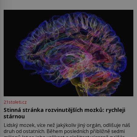
oblečená v chatrných vězeňských hadrech. Co tato
přízračná scéna znamená? Je jaro roku 1945, druhá
světová válka se chýlí ke konci. Jezero Stolpsee
21stoleti.cz
Stinná stránka rozvinutějších mozků: rychleji
stárnou
Lidský mozek, více než jakýkoliv jiný orgán, odlišuje náš
druh od ostatních. Během posledních přibližně sedmi