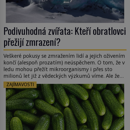
Podivuhodná zvířata: Kteří obratlovci
přežijí zmrazení?
Veškeré pokusy se zmražením lidí a jejich oživením
končí (alespoň prozatím) neúspěchem. O tom, že v
ledu mohou přežít mikroorganismy i přes sto
milionů let již z vědeckých výzkumů víme. Ale že
by totální zmrazení byť na jedinou zimu přežili
ZAJÍMAVOSTI
nějací suchozemští obratlovci? Takto
neuvěřitelnou věc dokáže na první pohled
obyčejná žába. Skokana hnědého u […]