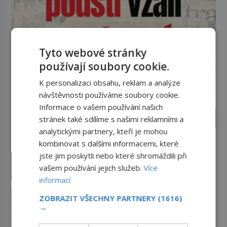
Tyto webové stránky
používají soubory cookie.
K personalizaci obsahu, reklam a analýze
návštěvnosti používáme soubory cookie.
Informace o vašem používání našich
HISTORIE
stránek také sdílíme s našimi reklamními a
analytickými partnery, kteří je mohou
Mechanismus z Antikythéry:
kombinovat s dalšími informacemi, které
Nové výzkumy odhalují další
jste jim poskytli nebo které shromáždili při
překvapení o starověkém
Když řečtí potápěči v roce 1901
vašem používání jejich služeb.
Více
počítači
objeví u ostrova Antikythéra
informací
zrezivělý kus bronzu, nikdo netuší,
že drží v rukou jeden z
Jaroslav ze Šternberka:
ZOBRAZIT VŠECHNY PARTNERY
(1616)
nejúžasnějších vynálezů starověku.
Neexistující šlechtic, který
→
Až moderní rentgenové tomografy
z Moravy vyžene Mongoly
Mongolové se tlačí do Evropy a
odhalí desítky ozubených kol