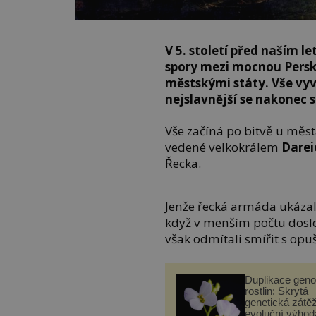
V 5. století před naším 
spory mezi mocnou Persko
městskými státy. Vše vyvrc
nejslavnější se nakonec s
Vše začíná po bitvě u měs
vedené velkokrálem
Darei
Řecka.
Jenže řecká armáda ukázal
když v menším počtu doslo
však odmítali smířit s op
Duplikace gen
rostlin: Skrytá
genetická zátěž
evoluční výhod