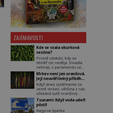
ZAJÍMAVOSTI
Kde se vzala okurková
sezóna?
Prostě období, kdy se
téměř nic neděje. Divadla
nehrají, v parlamentu se
nehlasuje, všichni jsou na
Mrkev není jen oranžová.
dovolené a média tak
Její neuvěřitelný příběh
nemají o čem mluvit a psát.
začíná fialovou barvou
Když dnes vytáhneme ze
A vymýšlejí si proto
země mrkev, většina z nás
témata, které nikoho
očekává sytě oranžový
nezajímají. Proč je však ona
kořen. Jenže po většinu
letní doba spojovaná
Tsunami: Když voda udeří
své historie je mrkev
zrovna s okurkami?
pěstí!
všechno možné, jen ne
Okurkovou sezónu známe
Nejprve špetka
oranžová. Je fialová, žlutá,
už od poloviny 19. století,