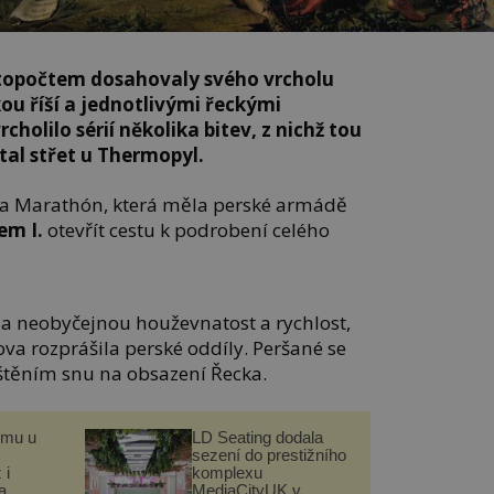
letopočtem dosahovaly svého vrcholu
u říší a jednotlivými řeckými
holilo sérií několika bitev, z nichž tou
tal střet u Thermopyl.
ta Marathón, která měla perské armádě
em I.
otevřít cestu k podrobení celého
a neobyčejnou houževnatost a rychlost,
va rozprášila perské oddíly. Peršané se
uštěním snu na obsazení Řecka.
omu u
LD Seating dodala
sezení do prestižního
 i
komplexu
a
MediaCityUK v