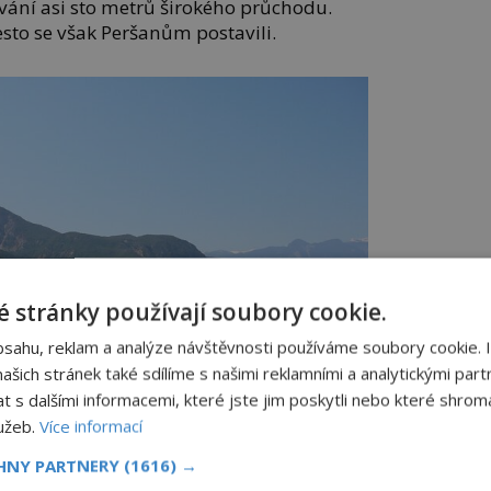
ání asi sto metrů širokého průchodu.
esto se však Peršanům postavili.
 stránky používají soubory cookie.
bsahu, reklam a analýze návštěvnosti používáme soubory cookie. 
šich stránek také sdílíme s našimi reklamními a analytickými partn
s dalšími informacemi, které jste jim poskytli nebo které shromá
lužeb.
Více informací
CHNY PARTNERY
(1616) →