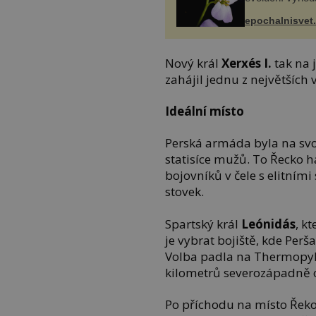
epochalnisvet
Nový král
Xerxés I.
tak na 
zahájil jednu z největších
Ideální místo
Perská armáda byla na svou
statisíce mužů. To Řecko háj
bojovníků v čele s elitními
stovek.
Spartský král
Leónidás
, k
je vybrat bojiště, kde Pe
Volba padla na Thermopyl
kilometrů severozápadně 
Po příchodu na místo Řekov