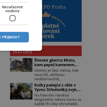
Nezařazené
soubory
E PŘIJMOUT
HISTORIE
Římské ghetto: Místo,
kam papež kamenem
dohodil
Ghetto je část města, kde
musí žít, většinou
nedobrovolně,
náboženská, rasová nebo
Kočky padající z věže v
národnostní menšina
Ypres: Středověký zvyk,
obyvatel. Bohaté
který dodnes budí
Na hlavním náměstí
historické zkušenosti mají
rozpaky
belgického města Ypres se
s takovým životem Židé. Už
každé tři roky shromáždí
od středověku jsou totiž v