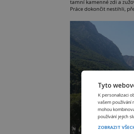
tamní kamenné zdi a zužov
Práce dokončit nestihli, př
Tyto webové
K personalizaci o
vašem používání na
mohou kombinovat 
používání jejich s
ZOBRAZIT VŠE