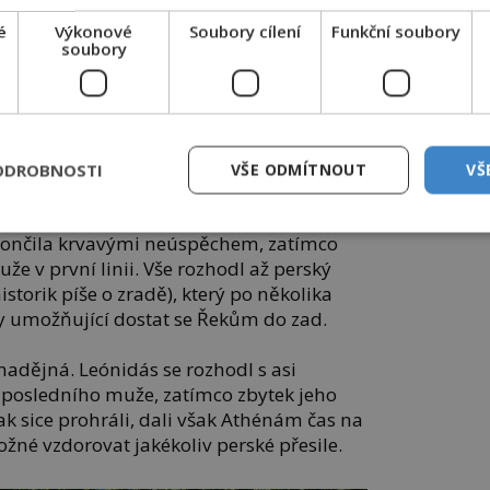
é
Výkonové
Soubory cílení
Funkční soubory
 Foto: Creative commons/Fkerasar/CC BY-SA 3.0
soubory
adní rozdíly mezi oběma armádami. Lehce
ršané totiž narazili na dobře připravenou
ODROBNOSTI
VŠE ODMÍTNOUT
VŠ
aci vojáků se zbrojemi, štíty a kopí.
 končila krvavými neúspěchem, zatímco
uže v první linii. Vše rozhodl až perský
storik píše o zradě), který po několika
ky umožňující dostat se Řekům do zad.
znadějná. Leónidás se rozhodl s asi
 posledního muže, zatímco zbytek jeho
k sice prohráli, dali však Athénám čas na
ožné vzdorovat jakékoliv perské přesile.