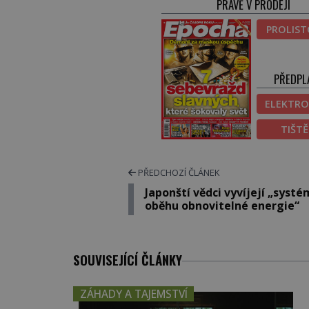
PRÁVĚ V PRODEJI
PROLIS
PŘEDPL
ELEKTRO
TIŠT
PŘEDCHOZÍ ČLÁNEK
Japonští vědci vyvíjejí „systé
oběhu obnovitelné energie“
SOUVISEJÍCÍ ČLÁNKY
ZÁHADY A TAJEMSTVÍ