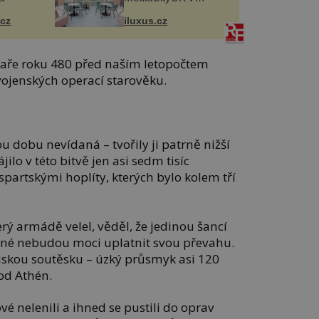
Salfordu
.cz
iluxus.cz
jaře roku 480 před naším letopočtem
 vojenských operací starověku.
 dobu nevídaná – tvořily ji patrně nižší
ilo v této bitvě jen asi sedm tisíc
 spartskými hoplíty, kterých bylo kolem tří
terý armádě velel, věděl, že jedinou šancí
ršané nebudou moci uplatnit svou převahu.
skou soutěsku – úzký průsmyk asi 120
od Athén.
é nelenili a ihned se pustili do oprav