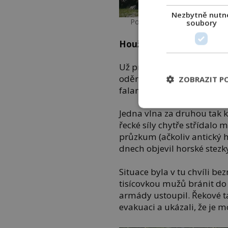
Nezbytně nutn
Pohled na Thermopyly dnes.
soubory
Houževnatá obrana
Už první útok ukázal zás
odění a dobře pohybliví Pe
ZOBRAZIT P
falangu – těžkooděnou form
Jedna vlna za druhou tak
řecké síly chytře střídalo m
průzkum (ačkoliv antický hi
dnech objevil horské stez
Situace byla v tu chvíli be
tisícovkou mužů bránit do
armády ustoupil. Řekové ta
evakuaci a ukázali, že je m