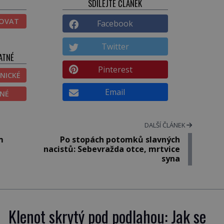
SDÍLEJTE ČLÁNEK
TOVAT
Facebook
Twitter
ATNÉ
Pinterest
NICKÉ
Email
ĚNÉ
DALŠÍ ČLÁNEK
m
Po stopách potomků slavných
nacistů: Sebevražda otce, mrtvice
syna
Klenot skrytý pod podlahou: Jak se