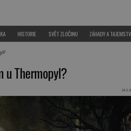
IKA
HISTORIE
SVĚT ZLOČINU
ZÁHADY A TAJEMSTV
yl?
ím u Thermopyl?
24.2.2