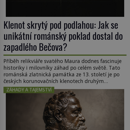
Klenot skrytý pod podlahou: Jak se
unikátní románský poklad dostal do
zapadlého Bečova?
Příběh relikviáře svatého Maura dodnes fascinuje
historiky i milovníky záhad po celém světě. Tato
románská zlatnická památka ze 13. století je po
českých korunovačních klenotech druhým
nejcennějším movitým majetkem v České
ZÁHADY A TAJEMSTVÍ
republice. Přestože byl klenot v roce 1985 po
dramatickém pátrání kriminalistů úspěšně
nalezen, jeho minulost stále obestírá hustá mlha.
Otázky, jak přesně se tato […]