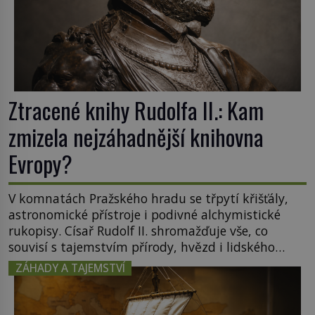
Ztracené knihy Rudolfa II.: Kam
zmizela nejzáhadnější knihovna
Evropy?
V komnatách Pražského hradu se třpytí křišťály,
astronomické přístroje i podivné alchymistické
rukopisy. Císař Rudolf II. shromažďuje vše, co
souvisí s tajemstvím přírody, hvězd i lidského
poznání. Jenže po jeho smrti se jeho slavné sbírky
ZÁHADY A TAJEMSTVÍ
začínají rozpadat a část z nich mizí navždy. Kdo
odnesl nejvzácnější knihy? A existují ještě někde
zapomenuté rukopisy, které nikdo […]