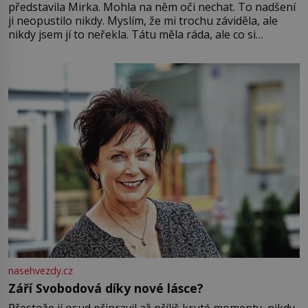
představila Mirka. Mohla na něm oči nechat. To nadšení
ji neopustilo nikdy. Myslím, že mi trochu záviděla, ale
nikdy jsem jí to neřekla. Tátu měla ráda, ale co si
pamatuji, tak jsme s Mirkem byli zamilovaní mnohem víc.
Jsme spolu moc rádi Tehdy byla jiná doba, když
nasehvezdy.cz
Září Svobodová díky nové lásce?
Přestože jí osud připravil až příliš kruté momenty, nikdy