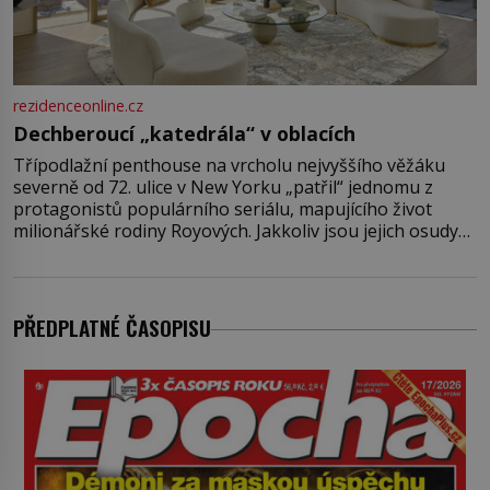
rezidenceonline.cz
Dechberoucí „katedrála“ v oblacích
Třípodlažní penthouse na vrcholu nejvyššího věžáku
severně od 72. ulice v New Yorku „patřil“ jednomu z
protagonistů populárního seriálu, mapujícího život
milionářské rodiny Royových. Jakkoliv jsou jejich osudy
fiktivní, nemovitosti, v nichž „žijí“, jsou velmi reálné.
Ohromující luxusní byt s pěti ložnicemi, čtyřmi
koupelnami a výhledem na Husdon Yards je přitom
jenom jednou z nemovitostí
PŘEDPLATNÉ ČASOPISU