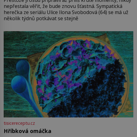
nepřestala věřit, že bude znovu šťastná. Sympatická
herečka ze seriálu Ulice Ilona Svobodová (64) se má už
několik týdnů potkávat se stejně
tisicereceptu.cz
Hříbková omáčka