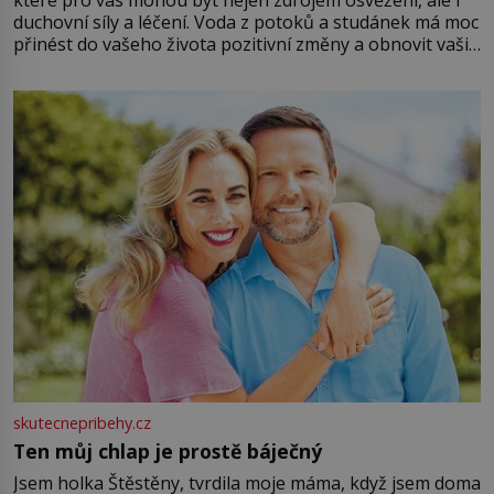
které pro vás mohou být nejen zdrojem osvěžení, ale i
duchovní síly a léčení. Voda z potoků a studánek má moc
přinést do vašeho života pozitivní změny a obnovit vaši
energii. Využitím těchto přírodních zdrojů v magii
můžete obohatit své rituály a přinést do svého života
větší harmonii a klid. Je důležité
skutecnepribehy.cz
Ten můj chlap je prostě báječný
Jsem holka Štěstěny, tvrdila moje máma, když jsem doma