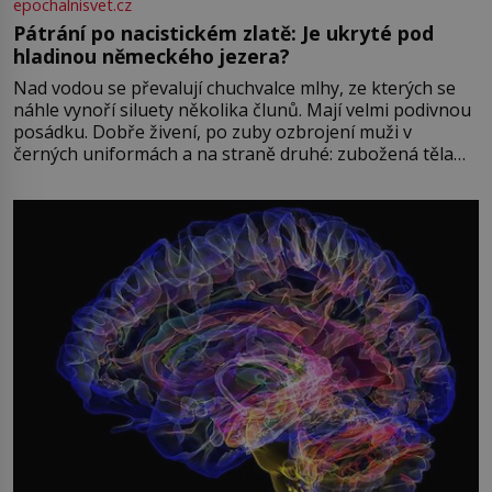
epochalnisvet.cz
Pátrání po nacistickém zlatě: Je ukryté pod
hladinou německého jezera?
Nad vodou se převalují chuchvalce mlhy, ze kterých se
náhle vynoří siluety několika člunů. Mají velmi podivnou
posádku. Dobře živení, po zuby ozbrojení muži v
černých uniformách a na straně druhé: zubožená těla
oblečená v chatrných vězeňských hadrech. Co tato
přízračná scéna znamená? Je jaro roku 1945, druhá
světová válka se chýlí ke konci. Jezero Stolpsee