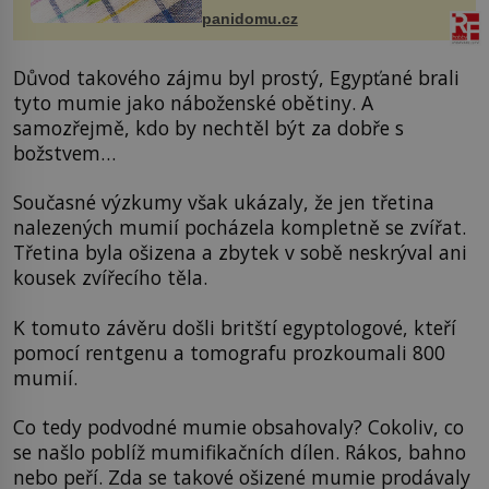
panidomu.cz
Důvod takového zájmu byl prostý, Egypťané brali
tyto mumie jako náboženské obětiny. A
samozřejmě, kdo by nechtěl být za dobře s
božstvem…
Současné výzkumy však ukázaly, že jen třetina
nalezených mumií pocházela kompletně se zvířat.
Třetina byla ošizena a zbytek v sobě neskrýval ani
kousek zvířecího těla.
K tomuto závěru došli britští egyptologové, kteří
pomocí rentgenu a tomografu prozkoumali 800
mumií.
Co tedy podvodné mumie obsahovaly? Cokoliv, co
se našlo poblíž mumifikačních dílen. Rákos, bahno
nebo peří. Zda se takové ošizené mumie prodávaly