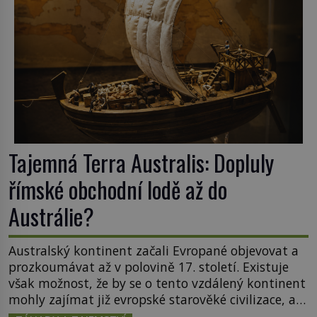
Tajemná Terra Australis: Dopluly
římské obchodní lodě až do
Austrálie?
Australský kontinent začali Evropané objevovat a
prozkoumávat až v polovině 17. století. Existuje
však možnost, že by se o tento vzdálený kontinent
mohly zajímat již evropské starověké civilizace, a
to o 15 století dříve? Již od starověku kartografové