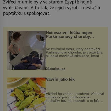
Zvířecí mumie byly ve starém Egyptě hojně
vyhledávané. A to tak, že jejich výrobci nestačili
poptávku uspokojovat.
Neinvazivní léčba nejen
Parkinsonovy choroby
pomocí ultrazvukové
„helmy“
Ke zmírnění třesu, který doprovází
Parkinsonovu chorobu, je využívána
hluboká mozková stimulace, která
však vyžaduje vysoce invazivní
zákrok. Ultrazvuk zase není vhodný
k dostatečně přesnému zacílení ...
21stoleti.cz
Vavřín jako lék
Všichni ho známe, císařové, vítězové
i umělci si jím zdobili skráně,
kuchařky bez něj neuvaří, a to ještě
nevíte, že bobkový list může výrazně
zmírnit některé naše neduhy.
Obsahuje v malém množství ně...