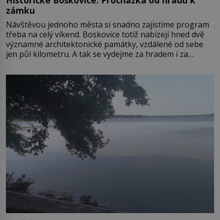
zámku
Návštěvou jednoho města si snadno zajistíme program
třeba na celý víkend. Boskovice totiž nabízejí hned dvě
významné architektonické památky, vzdálené od sebe
jen půl kilometru. A tak se vydejme za hradem i za
zámkem do krásné jihomoravské krajiny. Trhová osada
Boskovice na okraji Drahanské vrchoviny vznikla někdy
ve13. století, a už v roce 1313 kronikáři zaznamenali