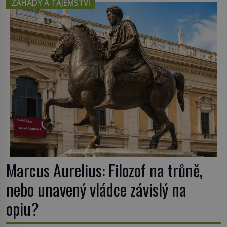
ZÁHADY A TAJEMSTVÍ
zakreslovali do map záhadný kontinent Terra
Australis – Jižní zemi. Proč? Do jisté míry to byl
smysl pro […]
Marcus Aurelius: Filozof na trůně,
nebo unavený vládce závislý na
opiu?