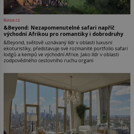
iluxus.cz
&Beyond: Nezapomenutelné safari napříč
východní Afrikou pro romantiky i dobrodruhy
&Beyond, světově uznávaný lídr v oblasti luxusní
ekoturistiky, představuje své rozmanité portfolio safari
lodgů a kempů ve východní Africe. Jako lídr v oblasti
zodpovědného cestovního ruchu organi