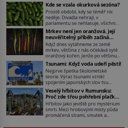
Kde se vzala okurková sezóna?
Prostě období, kdy se téměř nic
neděje. Divadla nehrají, v
parlamentu se nehlasuje, všichni
jsou na dovolené a média tak
Mrkev není jen oranžová. Její
nemají o čem mluvit a psát. A
neuvěřitelný příběh začíná
vymýšlejí si proto témata, které
fialovou barvou
Když dnes vytáhneme ze země
nikoho nezajímají. Proč je však ona
mrkev, většina z nás očekává sytě
letní doba spojovaná zrovna s
oranžový kořen. Jenže po většinu
okurkami? Okurkovou sezónu
své historie je mrkev všechno
známe už od poloviny 19. století,
Tsunami: Když voda udeří pěstí!
možné, jen ne oranžová. Je fialová,
ovšem jako Češi […]
Nejprve špetka školometské
žlutá, bílá, někdy dokonce téměř
teorie. Výraz tsunami vznikl
černá. Až díky stovkám let
spojením japonských slov tsu
pečlivého šlechtění se z ní stává
(přístav) a nami (vlna). Jedná se o
zelenina, bez které si českou
Veselý hřbitov v Rumunsku:
dlouhou vlnu, která je na volném
zahradu ani nedokážeme
Proč zde třou pohřební plačky
moři takřka nepostřehnutelná.
představit. Její příběh je […]
bídu s nouzí?
Hřbitov jako jeviště pro mystérium
Ačkoli je vlnová délka tsunami i 300
smrti. Mezi hrobovými místy půda
kilometrů, výška vlny na volném
promáčená slzami, smutek a
moři je maximálně 1,5 metru.
vědomí konečnosti lidské existence.
Máme se podobné obří vlny obávat
Jsou ale výjimky, kde pohřební