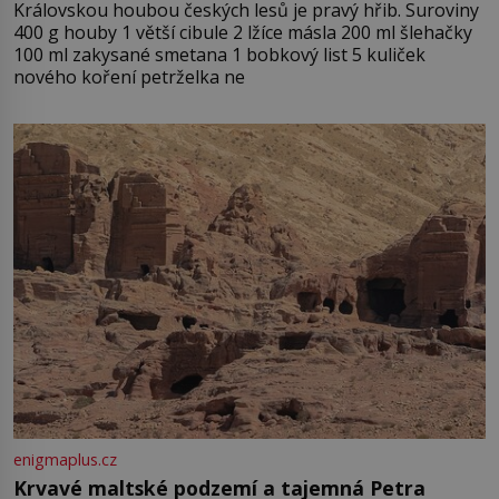
Královskou houbou českých lesů je pravý hřib. Suroviny
400 g houby 1 větší cibule 2 lžíce másla 200 ml šlehačky
100 ml zakysané smetana 1 bobkový list 5 kuliček
nového koření petrželka ne
enigmaplus.cz
Krvavé maltské podzemí a tajemná Petra