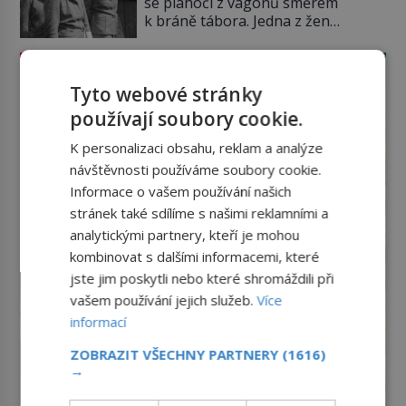
se plahočí z vagónů směrem
jinak. Tato veselá podívaná
k bráně tábora. Jedna z žen
připomíná jeden z nejpodivnějších
pohlédne přímo na dozorkyni a
a zároveň nejkrutějších zvyků […]
jejich oči se setkají. Místo soucitu
však přichází gesto, které
Tyto webové stránky
nebožačku posílá rovnou do
plynové komory. Jména jako Rudolf
používají soubory cookie.
Höss (1901–1947), Josef Mengele
(1911–1979) či Heinrich Himmler
K personalizaci obsahu, reklam a analýze
(1900–1945) zná každý, o koho se
návštěvnosti používáme soubory cookie.
historie jen otřela. Jenže […]
Informace o vašem používání našich
stránek také sdílíme s našimi reklamními a
analytickými partnery, kteří je mohou
kombinovat s dalšími informacemi, které
jste jim poskytli nebo které shromáždili při
vašem používání jejich služeb.
Více
informací
ZOBRAZIT VŠECHNY PARTNERY
(1616)
→