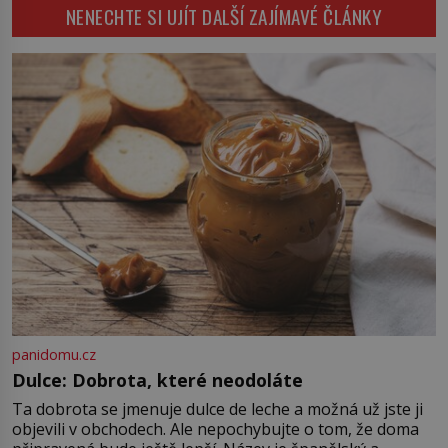
i v Evropě? Vznik tsunami si […]
NENECHTE SI UJÍT DALŠÍ ZAJÍMAVÉ ČLÁNKY
plačky smutně žmoulají kapesníky
nikoli při smutečním obřadu, ale
při pohledu na výši vyměřené
podpory v nezaměstnanosti. Kam
vás pozveme? Unikátní hřbitov,
který si vysloužil název „Veselý“,
najdeme v rumunské vesnici
Sapanta, nedaleko hranic […]
panidomu.cz
Dulce: Dobrota, které neodoláte
Ta dobrota se jmenuje dulce de leche a možná už jste ji
objevili v obchodech. Ale nepochybujte o tom, že doma