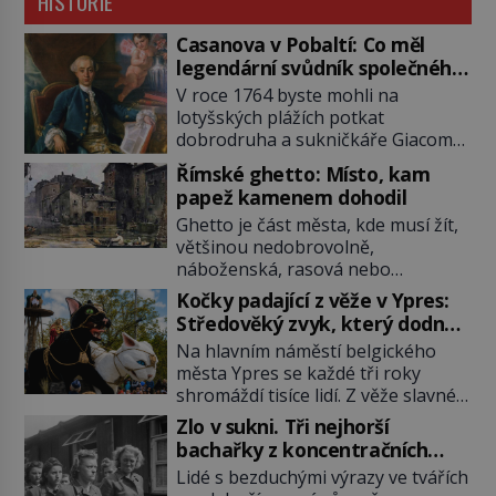
HISTORIE
Casanova v Pobaltí: Co měl
legendární svůdník společného
se svobodnými zednáři?
V roce 1764 byste mohli na
lotyšských plážích potkat
dobrodruha a sukničkáře Giacoma
Casanovu. Jeho cesta k Baltskému
Římské ghetto: Místo, kam
moři však nebyla turistickým
papež kamenem dohodil
výletem, ale ryze pracovní cestou
Ghetto je část města, kde musí žít,
se zištnými úmysly. Jaký cíl
většinou nedobrovolně,
Casanova sledoval, když se
náboženská, rasová nebo
například procházel uličkami
národnostní menšina obyvatel.
lotyšské Rigy? Casanova v Pobaltí
Kočky padající z věže v Ypres:
Bohaté historické zkušenosti mají s
kontaktoval tamní zednářské lóže.
Středověký zvyk, který dodnes
takovým životem Židé. Už od
Nebyl v této oblasti žádným
budí rozpaky
Na hlavním náměstí belgického
středověku jsou totiž v každou
nováčkem, protože do zednářské
města Ypres se každé tři roky
chvíli nuceni v nějakém žít. Mezi ty
[…]
shromáždí tisíce lidí. Z věže slavné
nejslavnější patří i římské ghetto
tržnice létají do davu kočky, diváci
založené v roce 1555. Pokud jde o
Zlo v sukni. Tři nejhorší
jásají a snaží se je chytit. Naštěstí
vztah k Židům, nemá se Řím čím
bachařky z koncentračních
už nejde o živá zvířata, ale jenom o
chlubit. […]
táborů
Lidé s bezduchými výrazy ve tvářích
plyšové suvenýry. Kdysi to ale bylo