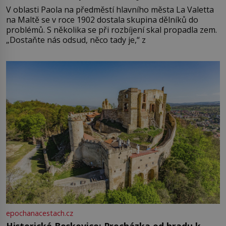
V oblasti Paola na předměstí hlavního města La Valetta
na Maltě se v roce 1902 dostala skupina dělníků do
problémů. S několika se při rozbíjení skal propadla zem.
„Dostaňte nás odsud, něco tady je,“ z
epochanacestach.cz
Historické Boskovice: Procházka od hradu k