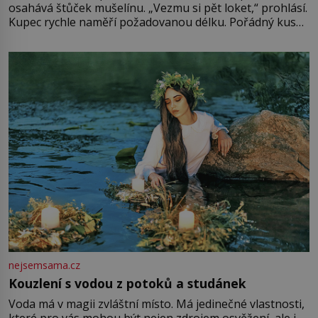
osahává štůček mušelínu. „Vezmu si pět loket,“ prohlásí.
Kupec rychle naměří požadovanou délku. Pořádný kus
mu přitom zůstane za prsty… „Na šaty ho bude málo,
milostpaní. Stačí jenom na sukni,“ zhodnotí švadlena
množství růžového mušelínu. „Ošidili vás, podívejte.“
Vezme do ruky dřevěnou
nejsemsama.cz
Kouzlení s vodou z potoků a studánek
Voda má v magii zvláštní místo. Má jedinečné vlastnosti,