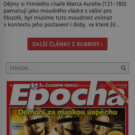
Dějiny si římského císaře Marca Aurelia (121–180)
pamatují jako moudrého vládce s vášní pro
filozofii, byť musíme tuto moudrost vnímat
v kontextu jeho postavení i doby, ve které žil.
Máme však nyní rozbít tuto obecně přijímanou
pravdu na padrť a prohlásit, že to byl jen životem
DALŠÍ ČLÁNKY Z RUBRIKY ›
unavený a drogou ovládaný muž? Marcus Aurelius
byl zastáncem stoicismu, učení, […]