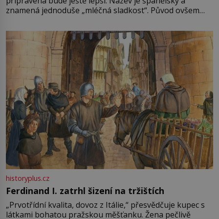
připravená bude ještě lepší. Název je španělský a
znamená jednoduše „mléčná sladkost“. Původ ovšem
není úplně jednoznačný, o autorství této receptury se
pře hned několik latinskoamerických zemí a k tomu
Francie, kde se traduje,
historyplus.cz
Ferdinand I. zatrhl šizení na tržištích
„Prvotřídní kvalita, dovoz z Itálie,“ přesvědčuje kupec s
látkami bohatou pražskou měšťanku. Žena pečlivě