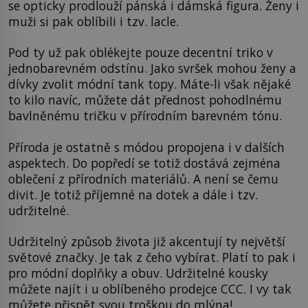
se opticky prodlouží pánská i dámská figura. Ženy i
muži si pak oblíbili i tzv. lacle.
Pod ty už pak oblékejte pouze decentní triko v
jednobarevném odstínu. Jako svršek mohou ženy a
dívky zvolit módní tank topy. Máte-li však nějaké
to kilo navíc, můžete dát přednost pohodlnému
bavlněnému tričku v přírodním barevném tónu.
Příroda je ostatně s módou propojena i v dalších
aspektech. Do popředí se totiž dostává zejména
oblečení z přírodních materiálů. A není se čemu
divit. Je totiž příjemné na dotek a dále i tzv.
udržitelné.
Udržitelný způsob života již akcentují ty největší
světové značky. Je tak z čeho vybírat. Platí to pak i
pro módní doplňky a obuv. Udržitelné kousky
můžete najít i u oblíbeného prodejce CCC. I vy tak
můžete přispět svou troškou do mlýna!