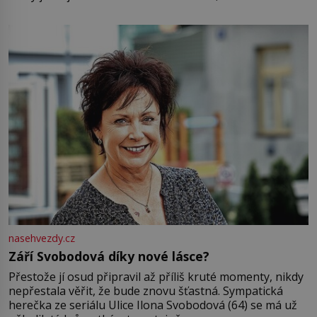
pamatuji, tak jsme s Mirkem byli zamilovaní mnohem víc.
Jsme spolu moc rádi Tehdy byla jiná doba, když
nasehvezdy.cz
Září Svobodová díky nové lásce?
Přestože jí osud připravil až příliš kruté momenty, nikdy
nepřestala věřit, že bude znovu šťastná. Sympatická
herečka ze seriálu Ulice Ilona Svobodová (64) se má už