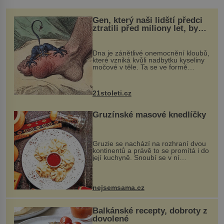
Gen, který naši lidští předci
ztratili před miliony let, by
mohl pomoci s léčbou
„nemoci králů“
Dna je zánětlivé onemocnění kloubů,
které vzniká kvůli nadbytku kyseliny
močové v těle. Ta se ve formě
krystalků ukládá v blízkosti kloubů,
nejčastěji přitom postihuje palce na
nohou, a způsobuje bole...
21stoleti.cz
Gruzínské masové knedlíčky
Gruzie se nachází na rozhraní dvou
kontinentů a právě to se promítá i do
její kuchyně. Snoubí se v ní
evropské a asijské chutě a díky tomu
vznikají rozmanité a chuťově bohaté
pokrmy, které rozhodně st...
nejsemsama.cz
Balkánské recepty, dobroty z
dovolené