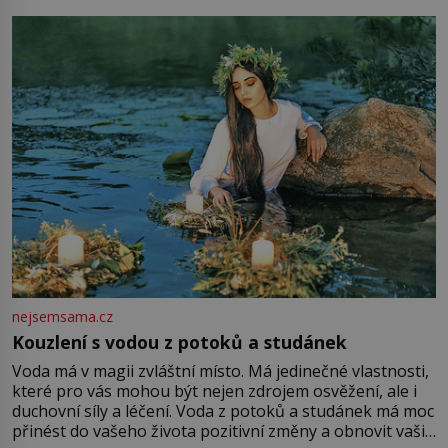
milostpaní. Stačí jenom na sukni,“ zhodnotí švadlena
množství růžového mušelínu. „Ošidili vás, podívejte.“
Vezme do ruky dřevěnou
nejsemsama.cz
Kouzlení s vodou z potoků a studánek
Voda má v magii zvláštní místo. Má jedinečné vlastnosti,
které pro vás mohou být nejen zdrojem osvěžení, ale i
duchovní síly a léčení. Voda z potoků a studánek má moc
přinést do vašeho života pozitivní změny a obnovit vaši