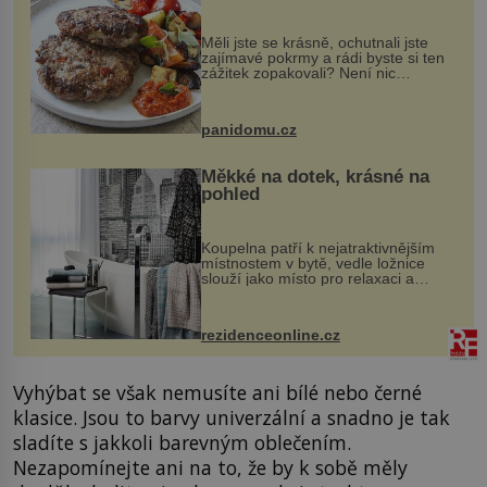
Měli jste se krásně, ochutnali jste
zajímavé pokrmy a rádi byste si ten
zážitek zopakovali? Není nic
snazšího. Pljeskavica (10 porcí)
Možná jste ji ochutnali na dovolené v
bývalé Jugoslávii, lze ji vi...
panidomu.cz
Měkké na dotek, krásné na
pohled
Koupelna patří k nejatraktivnějším
místnostem v bytě, vedle ložnice
slouží jako místo pro relaxaci a
odpočinek. Koupelnový textil –
ručníky, osušky a koberečky –
mohou jako mávnutím kouzelného
rezidenceonline.cz
proutku...
Vyhýbat se však nemusíte ani bílé nebo černé
klasice. Jsou to barvy univerzální a snadno je tak
sladíte s jakkoli barevným oblečením.
Nezapomínejte ani na to, že by k sobě měly