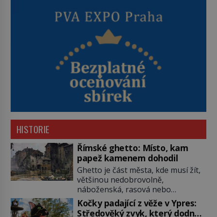
HISTORIE
Římské ghetto: Místo, kam
papež kamenem dohodil
Ghetto je část města, kde musí žít,
většinou nedobrovolně,
náboženská, rasová nebo
národnostní menšina obyvatel.
Kočky padající z věže v Ypres:
Bohaté historické zkušenosti mají s
Středověký zvyk, který dodnes