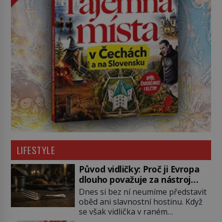
LIFESTYLE
Původ vidličky: Proč ji Evropa
dlouho považuje za nástroj
samotného satana?
Dnes si bez ní neumíme představit
oběd ani slavnostní hostinu. Když
se však vidlička v raném
středověku objevuje na evropských