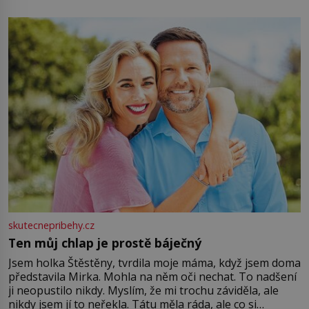
energii. Využitím těchto přírodních zdrojů v magii
můžete obohatit své rituály a přinést do svého života
větší harmonii a klid. Je důležité
skutecnepribehy.cz
Ten můj chlap je prostě báječný
Jsem holka Štěstěny, tvrdila moje máma, když jsem doma
představila Mirka. Mohla na něm oči nechat. To nadšení
ji neopustilo nikdy. Myslím, že mi trochu záviděla, ale
nikdy jsem jí to neřekla. Tátu měla ráda, ale co si