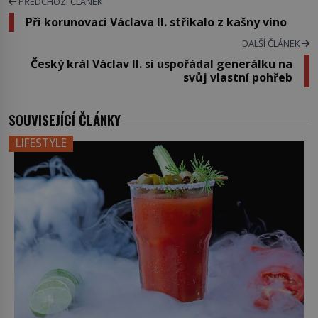
PŘEDCHOZÍ ČLÁNEK
Při korunovaci Václava II. stříkalo z kašny víno
DALŠÍ ČLÁNEK
Český král Václav II. si uspořádal generálku na
svůj vlastní pohřeb
SOUVISEJÍCÍ ČLÁNKY
LIFESTYLE