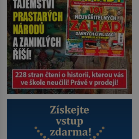
automatu. Vzniká kvůli předmětu,
bez něhož si muži 19. […]