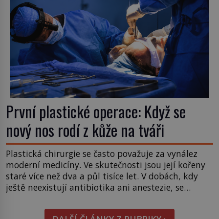
První plastické operace: Když se
nový nos rodí z kůže na tváři
Plastická chirurgie se často považuje za vynález
moderní medicíny. Ve skutečnosti jsou její kořeny
staré více než dva a půl tisíce let. V dobách, kdy
ještě neexistují antibiotika ani anestezie, se
odvážní lékaři pokoušejí vracet lidem tváře
znetvořené válkou, tresty nebo nehodami. Jejich
DALŠÍ ČLÁNKY Z RUBRIKY ›