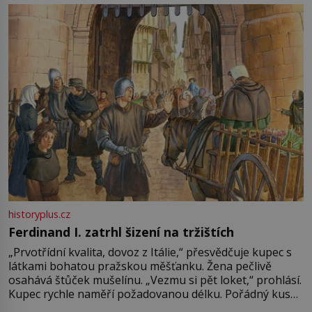
pře hned několik latinskoamerických zemí a k tomu
Francie, kde se traduje,
historyplus.cz
Ferdinand I. zatrhl šizení na tržištích
„Prvotřídní kvalita, dovoz z Itálie,“ přesvědčuje kupec s
látkami bohatou pražskou měšťanku. Žena pečlivě
osahává štůček mušelínu. „Vezmu si pět loket,“ prohlásí.
Kupec rychle naměří požadovanou délku. Pořádný kus
mu přitom zůstane za prsty… „Na šaty ho bude málo,