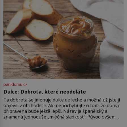
své ložnice v Tuilerisjkém […]
panidomu.cz
Dulce: Dobrota, které neodoláte
Ta dobrota se jmenuje dulce de leche a možná už jste ji
objevili v obchodech. Ale nepochybujte o tom, že doma
připravená bude ještě lepší. Název je španělský a
znamená jednoduše „mléčná sladkost“. Původ ovšem
není úplně jednoznačný, o autorství této receptury se