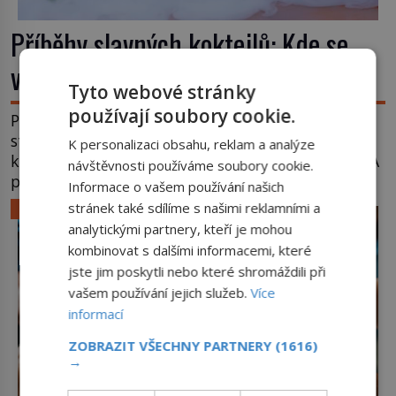
Příběhy slavných koktejlů: Kde se
vzal Manhattan a Bloody Mary?
Tyto webové stránky
používají soubory cookie.
Promíchejte whiskey, červený vermut, několik
střiků koktejlových bitters a led, sceďte, ozdobte
K personalizaci obsahu, reklam a analýze
koktejlovou třešinkou a tadá… Manhattan je tu! A
návštěvnosti používáme soubory cookie.
pokud to má být skutečně on, dejte si pozor, ať
Informace o vašem používání našich
místo klasické americké rye whiskey či klidně
stránek také sdílíme s našimi reklamními a
LIFESTYLE
bourbonu nepoužijete skotskou whisku. Co se
analytickými partnery, kteří je mohou
stane? Inu, koktejl bude stále skvělý, ale už to
kombinovat s dalšími informacemi, které
nebude Manhattan ale […]
jste jim poskytli nebo které shromáždili při
vašem používání jejich služeb.
Více
informací
ZOBRAZIT VŠECHNY PARTNERY
(1616)
→