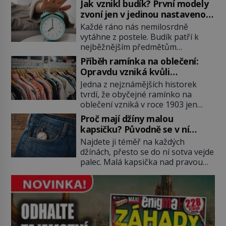
Jak vznikl budík? První modely
stolech, vzbuzuje pohoršení,
zvoní jen v jedinou nastavenou
posměch i strach. Mnozí duchovní ji
hodinu
Každé ráno nás nemilosrdně
označují za projev pýchy a
vytáhne z postele. Budík patří k
zbytečného přepychu, někteří
nejběžnějším předmětům
dokonce za nástroj ďábla. Trvá
domácnosti, jeho cesta k dnešní
téměř sedm století, než se z
Příběh ramínka na oblečení:
podobě je ale překvapivě dlouhá.
opovrhovaného předmětu stává
Opravdu vzniká kvůli
První lidé se probouzejí podle
nepostradatelná součást stolování.
zapomenutému kabátu?
Jedna z nejznámějších historek
slunce, kohoutů nebo kostelních
První […]
tvrdí, že obyčejné ramínko na
zvonů. Když se konečně objeví
oblečení vzniká v roce 1903 jen
první skutečný mechanický budík,
proto, že zaměstnanec americké
má jednu zásadní nevýhodu,
Proč mají džíny malou
továrny nenajde volný věšák na
zazvoní pouze ve čtyři hodiny ráno
kapsičku? Původně se v ní
kabát. Je to ale skutečně pravda?
a jiný čas nastavit neumí. […]
schovávají kapesní hodinky, ne
Najdete ji téměř na každých
Historici upozorňují, že příběh je
mince
džínách, přesto se do ní sotva vejde
zčásti legendou. Moderní drátěné
palec. Malá kapsička nad pravou
ramínko skutečně vzniká na
přední kapsou budí zvědavost už
začátku 20. století, jeho kořeny
celé generace. Někdo do ní
však sahají mnohem hlouběji a
schovává mince, jiný zapalovač
podílí se […]
nebo sluchátka. Její skutečný
původ je ale mnohem starší než
mobilní telefony i drobné do