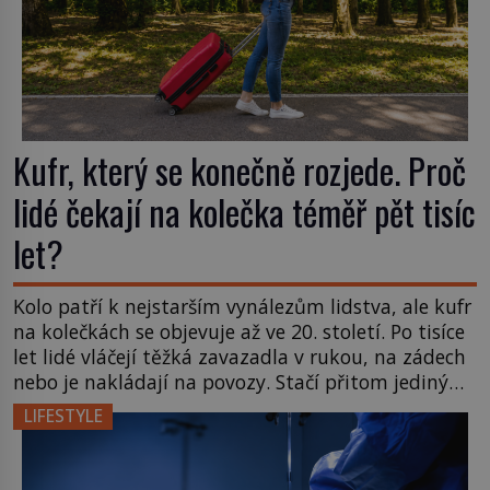
Kufr, který se konečně rozjede. Proč
lidé čekají na kolečka téměř pět tisíc
let?
Kolo patří k nejstarším vynálezům lidstva, ale kufr
na kolečkách se objevuje až ve 20. století. Po tisíce
let lidé vláčejí těžká zavazadla v rukou, na zádech
nebo je nakládají na povozy. Stačí přitom jediný
nápad, připevnit ke kufru kolečka. Jenže právě ten
LIFESTYLE
nikdo dlouho nedostane. Až jednou se na letišti
ozve věta, která změní […]