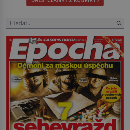
metody jsou překvapivě promyšlené a některé
principy používají chirurgové dodnes. Úplně první
[…]