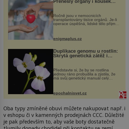
Přenesly orgány i kousek
osobnosti dárce?
Ročně jsou v nemocnicích
transplantovány tisíce orgánů. Je-li
operace úspěšná, lidské tělo přijme
darovaný orgán za své a pacient
může vést plnohodnotný život. Ale co
když při transplantaci nepřijímám...
enigmaplus.cz
Duplikace genomu u rostlin:
Skrytá genetická zátěž i
evoluční výhoda
Představte si, že by se rostlina
jednou ráno probudila a zjistila, že
má svůj genetický manuál celý
dvakrát. Přesně to se občas v
přírodě stane – a podle nového
výzkumu to může být pro druhy
epochalnisvet.cz
vstupenka...
Oba typy zmíněné obuvi můžete nakupovat např. i
v eshopu či v kamenných prodejnách CCC. Důležité
je pak především to, aby vaše boty dostatečně
tlumily dopady chodidel při kontaktu se zemí.