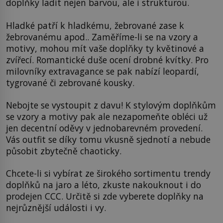
doplňky ladit nejen barvou, ale i strukturou.
Hladké patří k hladkému, žebrované zase k
žebrovanému apod.. Zaměříme-li se na vzory a
motivy, mohou mít vaše doplňky ty květinové a
zvířecí. Romantické duše ocení drobné kvítky. Pro
milovníky extravagance se pak nabízí leopardí,
tygrované či zebrované kousky.
Nebojte se vystoupit z davu! K stylovým doplňkům
se vzory a motivy pak ale nezapomeňte obléci už
jen decentní oděvy v jednobarevném provedení.
Vás outfit se díky tomu vkusně sjednotí a nebude
působit zbytečně chaoticky.
Chcete-li si vybírat ze širokého sortimentu trendy
doplňků na jaro a léto, zkuste nakouknout i do
prodejen CCC. Určitě si zde vyberete doplňky na
nejrůznější události i vy.