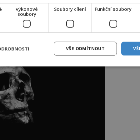
chovat celé tělo, nebo vám stačí pouze
é
Výkonové
Soubory cílení
Funkční soubory
 firem je více než pestrá.
soubory
ODROBNOSTI
VŠE ODMÍTNOUT
VŠ