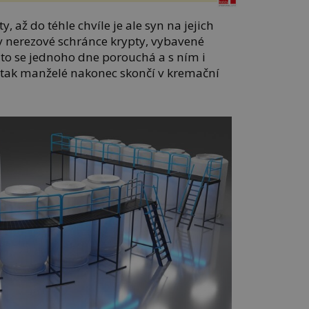
, až do téhle chvíle je ale syn na jejich
v nerezové schránce krypty, vybavené
 to se jednoho dne porouchá a s ním i
 tak manželé nakonec skončí v kremační