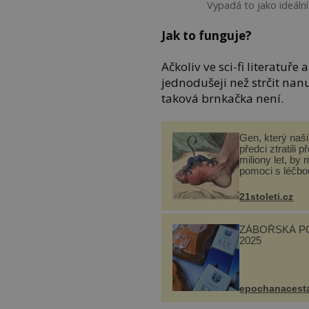
Vypadá to jako ideální
Jak to funguje?
Ačkoliv ve sci-fi literatuř
jednodušeji než strčit nan
taková brnkačka není.
Gen, který naši 
předci ztratili p
miliony let, by 
pomoci s léčbo
„nemoci králů“
21stoleti.cz
ZÁBOŘSKÁ P
2025
epochanacest