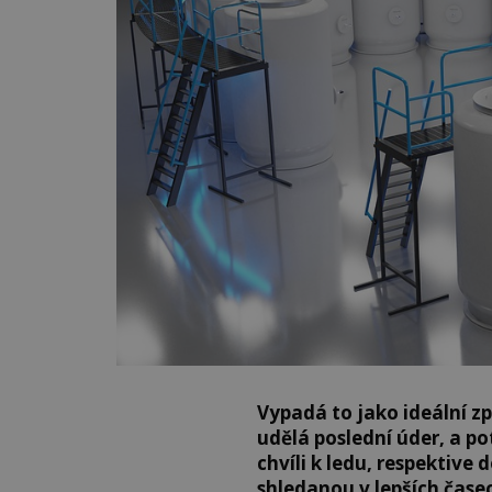
Vypadá to jako ideální zp
udělá poslední úder, a p
chvíli k ledu, respektive
shledanou v lepších čase