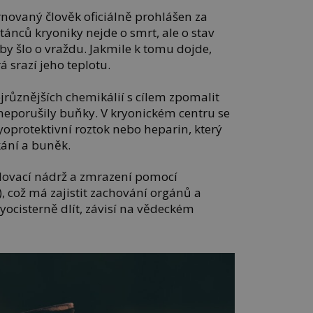
novaný člověk oficiálně prohlášen za
tánců kryoniky nejde o smrt, ale o stav
 by šlo o vraždu. Jakmile k tomu dojde,
á srazí jeho teplotu.
jrůznějších chemikálií s cílem zpomalit
neporušily buňky. V kryonickém centru se
yoprotektivní roztok nebo heparin, který
ání a buněk.
dovací nádrž a zmrazení pomocí
, což má zajistit zachování orgánů a
ryocisterně dlít, závisí na vědeckém