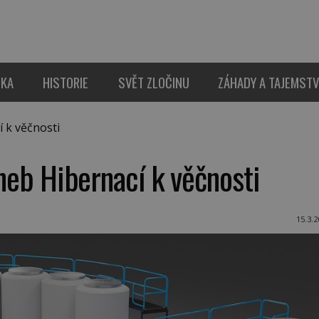
IKA
HISTORIE
SVĚT ZLOČINU
ZÁHADY A TAJEMSTV
í k věčnosti
aneb Hibernací k věčnosti
15.3.2