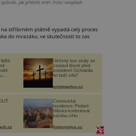
 způsob, jak přelstít smrt. Foto: unsplash
e a na stříbrném plátně vypadá celý proces
uka do mrazáku, ve skutečnosti to zas
lidští
Utržený kus skály se
řed
zastavil těsně před
mohl
kostelem! Ochránila
u
ho boží síla?
enigmaplus.cz
OUŤ
Černovická
rezidence: Pedant
Hlávka kontroloval
každou cihlu
ach.cz
historyplus.cz