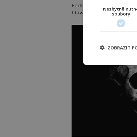
Podle toho, jestli chcete u
Nezbytně nutn
hlava. Nabídka kryonických
soubory
ZOBRAZIT P