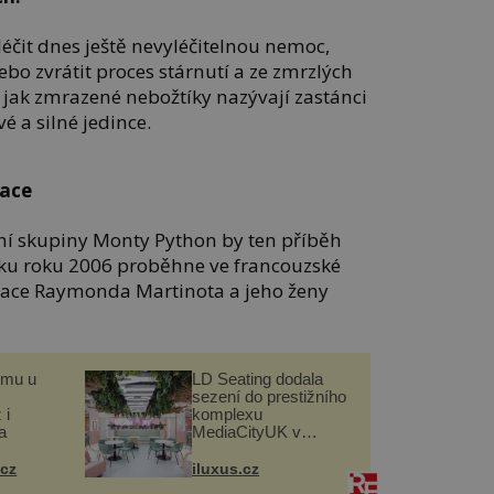
léčit dnes ještě nevyléčitelnou nemoc,
bo zvrátit proces stárnutí a ze zmrzlých
, jak zmrazené nebožtíky nazývají zastánci
é a silné jedince.
mace
ní skupiny Monty Python by ten příběh
tku roku 2006 proběhne ve francouzské
mace Raymonda Martinota a jeho ženy
omu u
LD Seating dodala
sezení do prestižního
 i
komplexu
a
MediaCityUK v
Salfordu
.cz
iluxus.cz