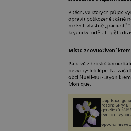
V těch, ve kterých půjde vy
opravit poškozené tkáně ne
mrtvol, vlastně „pacientů“
kryoniky, udělat opět zdrav
Místo znovuoživení kre
Pánové z britské komediál
nevymysleli lépe. Na začá
obci Nueil-sur-Layon kre
Monique.
Duplikace gen
rostlin: Skrytá
genetická zátěž
evoluční výhod
epochalnisvet