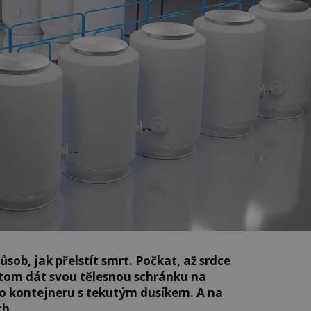
ůsob, jak přelstít smrt. Počkat, až srdce
otom dát svou tělesnou schránku na
 do kontejneru s tekutým dusíkem. A na
ch.