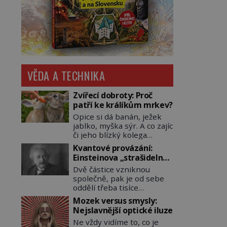
VĚDA A TECHNIKA
Zvířecí dobroty: Proč
patří ke králíkům mrkev?
Opice si dá banán, ježek
jablko, myška sýr. A co zajíc
či jeho blízký kolega
králík? Ti si samozřejmě
Kvantové provázání:
pochutnají na mrkvi! Proč
Einsteinova „strašidelná
jsou podobné představy o
akce na dálku“ dál mate i
Dvě částice vzniknou
potravě zvířat často spíš
fascinuje vědce
společně, pak je od sebe
mýty? Pokud máte doma
oddělí třeba tisíce
králíka, mrkev mu dát
kilometrů. Přesto se při
můžete. A nejspíš mu i
Mozek versus smysly:
měření chovají, jako by
bude chutnat, ovšem měl
Nejslavnější optické iluze
mezi nimi existovalo
by ji mít jen jako občasný
Ne vždy vidíme to, co je
neviditelné pouto. Albert
pamlsek. […]