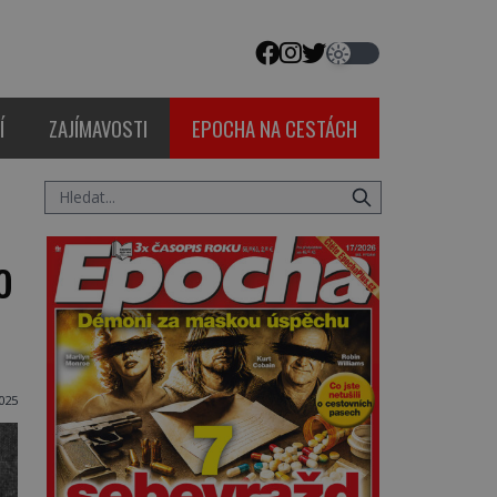
Í
ZAJÍMAVOSTI
EPOCHA NA CESTÁCH
o
025