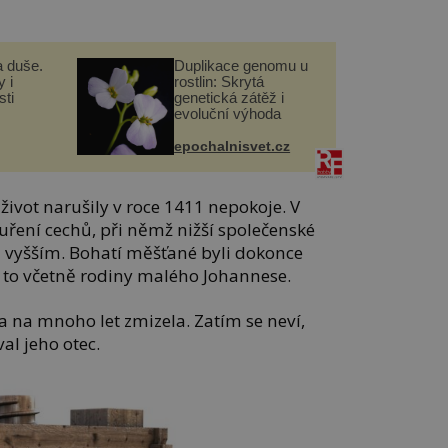
a duše.
Duplikace genomu u
 i
rostlin: Skrytá
ti
genetická zátěž i
evoluční výhoda
epochalnisvet.cz
ivot narušily v roce 1411 nepokoje. V
uření cechů, při němž nižší společenské
m vyšším. Bohatí měšťané byli dokonce
a to včetně rodiny malého Johannese.
a na mnoho let zmizela. Zatím se neví,
al jeho otec.