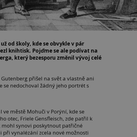
ž od školy, kde se obvykle v pár
ezl knihtisk. Pojďme se ale podívat na
rga, který bezesporu změnil vývoj celé
Gutenberg přišel na svět a vlastně ani
e se nedochoval žádný jeho portrét s
al ve městě Mohuči v Porýní, kde se
o otec, Friele Gensfleisch, zde patřil k
mohl synovi poskytnout patřičné
i při vynalézání zcela nové možnosti