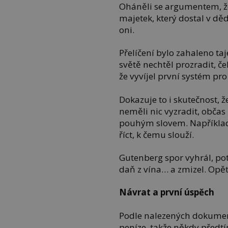
Oháněli se argumentem, že
majetek, který dostal v děd
oni.
Přelíčení bylo zahaleno ta
světě nechtěl prozradit, č
že vyvíjel první systém pro 
Dokazuje to i skutečnost, ž
neměli nic vyzradit, občas 
pouhým slovem. Například j
říct, k čemu slouží.
Gutenberg spor vyhrál, po
daň z vína… a zmizel. Opě
Návrat a první úspěch
Podle nalezených dokumentů
peníze, takže někdy předtí