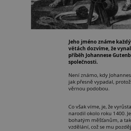
Jeho jméno známe každý u
větách dozvíme, že vynal
příběh Johannese Gutenbe
společnosti.
Není známo, kdy Johannes 
jak přesně vypadal, protož
věrnou podobou.
Co však víme, je, že vyrůst
narodil okolo roku 1400. Jeh
bohatým měšťanům, a tak 
vzdělání, což se mu pozděj