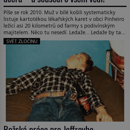
Píše se rok 2010. Muž v bílé košili systematicky
listuje kartotékou lékařských karet v obci Pinheiro
ležící asi 20 kilometrů od farmy s podivínským
majitelem. Něco tu nesedí. Ledaže… Ledaže by ta
mladá dívka z farmy byla ne manželkou, ale
SVĚT ZLOČINU
dcerou – a všechny ty děti byly zplozené v incestu.
Na sociálním odboru jednoho z […]
Božská práce pro Jeffreyho