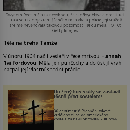
Gwyneth Rees měla tu nevýhodu, že si přivydělávala prostitucí.
Stala se tak objektem šíleného maniaka a policie její vraždě
zřejmě nevěnovala takovou pozornost, jakou měla. FOTO:
Getty Images
Těla na břehu Temže
V únoru 1964 našli veslaři v řece mrtvou
Hannah
Tailfordovou
. Měla jen punčochy a do úst jí vrah
nacpal její vlastní spodní prádlo.
Utržený kus skály se zastavil
těsně před kostelem!
Ochránila ho boží síla?
30 centimetrů! Přesně v takové
vzdálenosti se od amerického
kostela zastavil obrovský 20tunový
balvan, který se v květnu 2014
nečekaně odtrhl od nedaleké skály