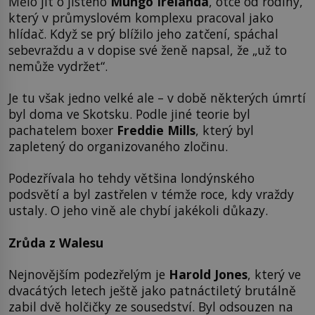
Mělo jít o jistého
Mungo Irelanda
, otce od rodiny,
který v průmyslovém komplexu pracoval jako
hlídač. Když se prý blížilo jeho zatčení, spáchal
sebevraždu a v dopise své ženě napsal, že „už to
nemůže vydržet“.
Je tu však jedno velké ale – v době některých úmrtí
byl doma ve Skotsku. Podle jiné teorie byl
pachatelem boxer
Freddie Mills
, který byl
zapletený do organizovaného zločinu.
Podezřívala ho tehdy většina londýnského
podsvětí a byl zastřelen v témže roce, kdy vraždy
ustaly. O jeho vině ale chybí jakékoli důkazy.
Zrůda z Walesu
Nejnovějším podezřelým je
Harold Jones
, který ve
dvacátých letech ještě jako patnáctiletý brutálně
zabil dvě holčičky ze sousedství. Byl odsouzen na