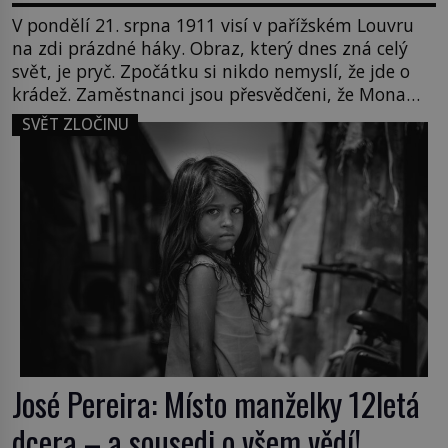
V pondělí 21. srpna 1911 visí v pařížském Louvru
na zdi prázdné háky. Obraz, který dnes zná celý
svět, je pryč. Zpočátku si nikdo nemyslí, že jde o
krádež. Zaměstnanci jsou přesvědčeni, že Mona
Lisa je jen v restaurátorské dílně nebo u fotografa.
SVĚT ZLOČINU
Když se ukáže pravda, propukne jeden z největších
honů na zloděje v […]
José Pereira: Místo manželky 12letá
dcera – a sousedi o všem vědí!