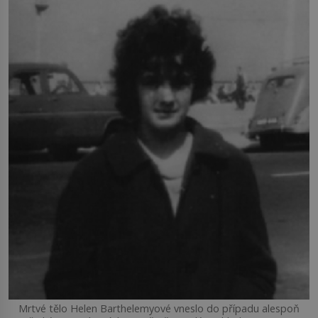
Mrtvé tělo Helen Barthelemyové vneslo do případu alespoň