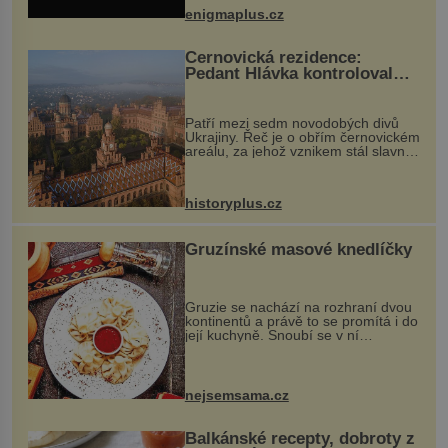
při její demolici. Podle místních stojí
enigmaplus.cz
...
Černovická rezidence:
Pedant Hlávka kontroloval
každou cihlu
Patří mezi sedm novodobých divů
Ukrajiny. Řeč je o obřím černovickém
areálu, za jehož vznikem stál slavný
český architekt Josef Hlávka. Ten si
na něm dal mimořádně záležet. Jeho
stavební plány by při ...
historyplus.cz
Gruzínské masové knedlíčky
Gruzie se nachází na rozhraní dvou
kontinentů a právě to se promítá i do
její kuchyně. Snoubí se v ní
evropské a asijské chutě a díky tomu
vznikají rozmanité a chuťově bohaté
pokrmy, které rozhodně st...
nejsemsama.cz
Balkánské recepty, dobroty z