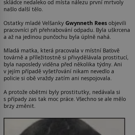
skládce nedaleko od místa nálezu první mrtvoly
našlo další tělo.
Ostatky mladé Velšanky
Gwynneth Rees
objevili
pracovníci při přehrabování odpadu. Byla uškrcena
a až na jedinou punčochu byla úplně nahá.
Mladá matka, která pracovala v místní Baťově
továrně a příležitostně si přivydělávala prostitucí,
byla naposledy viděna před několika týdny. Ani
v jejím případě vyšetřování nikam nevedlo a
policie si obě vraždy zatím ani nespojovala.
A protože obětmi byly prostitutky, nedávala si
s případy zas tak moc práce. Všechno se ale mělo
brzy změnit.