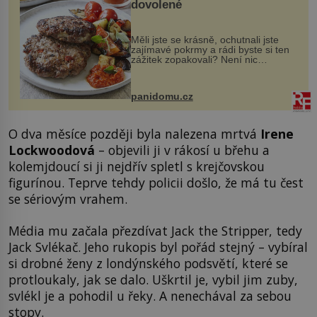
dovolené
Měli jste se krásně, ochutnali jste
zajímavé pokrmy a rádi byste si ten
zážitek zopakovali? Není nic
snazšího. Pljeskavica (10 porcí)
Možná jste ji ochutnali na dovolené v
bývalé Jugoslávii, lze ji vi...
panidomu.cz
O dva měsíce později byla nalezena mrtvá
Irene
Lockwoodová
– objevili ji v rákosí u břehu a
kolemjdoucí si ji nejdřív spletl s krejčovskou
figurínou. Teprve tehdy policii došlo, že má tu čest
se sériovým vrahem.
Média mu začala přezdívat Jack the Stripper, tedy
Jack Svlékač. Jeho rukopis byl pořád stejný – vybíral
si drobné ženy z londýnského podsvětí, které se
protloukaly, jak se dalo. Uškrtil je, vybil jim zuby,
svlékl je a pohodil u řeky. A nenechával za sebou
stopy.