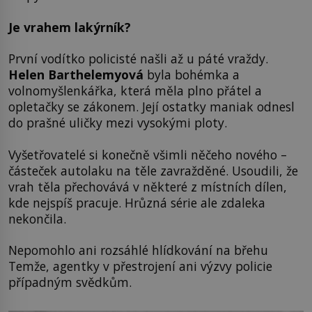
Je vrahem lakýrník?
První vodítko policisté našli až u páté vraždy.
Helen Barthelemyová
byla bohémka a
volnomyšlenkářka, která měla plno přátel a
opletačky se zákonem. Její ostatky maniak odnesl
do prašné uličky mezi vysokými ploty.
Vyšetřovatelé si konečně všimli něčeho nového –
částeček autolaku na těle zavražděné. Usoudili, že
vrah těla přechovává v některé z místních dílen,
kde nejspíš pracuje. Hrůzná série ale zdaleka
nekončila.
Nepomohlo ani rozsáhlé hlídkování na břehu
Temže, agentky v přestrojení ani výzvy policie
případným svědkům.