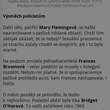
nějaké stopy, kterých se vyšetřovatelé mohli chytit. FOTO:
Blackpool Gazette/Creative Commons/Fair Use
Výsměch policistům
Další tělo, patřící
Mary Flemingové
, se našlo
naaranžované v pečlivě hlídané oblasti. Chtěl tím
zabiják ukázat, že se nebojí? Sexuální pracovnice
ze strachu začaly chodit ve dvojicích, ale i to bylo
marné.
Na podzim zmizela jednadvacetiletá
Frances
Brownová
– večer předtím se musely s kolegyní
rozdělit. Nebylo nic platné, že si spolupracovnice
pečlivě prohlédla auto, kam Frances nastupovala, i
řidiče.
O měsíc později se potvrdilo, že došlo
k nejhoršímu. Poslední obětí byla Irka
Bridget
O’Harová
. Tu našli začátkem roku 1965