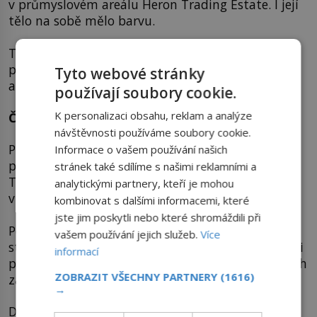
v průmyslovém areálu Heron Trading Estate. I její
tělo na sobě mělo barvu.
Tentýž lak objevili detektivové v jedné z budov
průmyslového komplexu. Že by konečně měli
Tyto webové stránky
aspoň vrahův úkryt?
používají soubory cookie.
K personalizaci obsahu, reklam a analýze
Čtyřdenní Johnny
návštěvnosti používáme soubory cookie.
Policie teď zvolila nejsilnější kalibr – přidělila
Informace o vašem používání našich
případ vrchnímu vyšetřovateli
Johnu Du Rosovi
.
stránek také sdílíme s našimi reklamními a
Ten si díky rychlosti, jakou případy řešil,
analytickými partnery, kteří je mohou
v minulosti vysloužil přezdívku Čtyřdenní Johnny.
kombinovat s dalšími informacemi, které
jste jim poskytli nebo které shromáždili při
Poslal do ulic armády policistů a nechal vykonat
vašem používání jejich služeb.
Více
stovky domovních prohlídek. Policisté kontrolovali
informací
projíždějící auta a vyslýchali tisíce lidí včetně všech
ZOBRAZIT VŠECHNY PARTNERY
(1616)
zaměstnanců areálu Heron Trading Estate.
→
Du Rose pravidelně ohlašoval, že se okruh