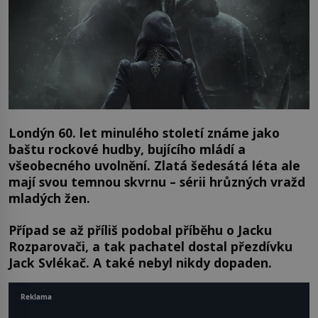
Londýn 60. let minulého století známe jako
baštu rockové hudby, bujícího mládí a
všeobecného uvolnění. Zlatá šedesátá léta ale
mají svou temnou skvrnu – sérii hrůzných vražd
mladých žen.
Případ se až příliš podobal příběhu o Jacku
Rozparovači, a tak pachatel dostal přezdívku
Jack Svlékač. A také nebyl nikdy dopaden.
Reklama