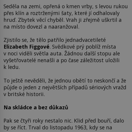
Seděla na zemi, opřená o kmen vrby, s levou rukou
přes klín a roztrženými šaty, které jí odhalovaly
hruď. Zbytek věcí chyběl. Vrah ji zřejmě uškrtil a
na místo dovezl a naaranžoval.
Zjistilo se, že tělo patřilo jednadvacetileté
Elizabeth Figgové
. Svědkové prý poblíž místa
v noci viděli světla auta. Žádnou další stopu ale
vyšetřovatelé nenašli a po čase záležitost uložili
k ledu.
To ještě nevěděli, že jednou obětí to neskončí a že
půjde o jeden z největších případů sériových vražd
v britské historii.
Na skládce a bez důkazů
Pak se čtyři roky nestalo nic. Klid před bouří, dalo
by se říct. Trval do listopadu 1963, kdy se na