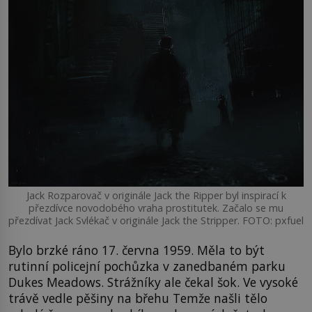
Jack Rozparovač v originále Jack the Ripper byl inspirací k
přezdívce novodobého vraha prostitutek. Začalo se mu
přezdívat Jack Svlékač v originále Jack the Stripper. FOTO: pxfuel
Bylo brzké ráno 17. června 1959. Měla to být
rutinní policejní pochůzka v zanedbaném parku
Dukes Meadows. Strážníky ale čekal šok. Ve vysoké
trávě vedle pěšiny na břehu Temže našli tělo