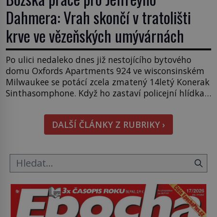
Dahmera: Vrah skončí v tratolišti
krve ve vězeňských umývárnách
Po ulici nedaleko dnes již nestojícího bytového
domu Oxfords Apartments 924 ve wisconsinském
Milwaukee se potácí zcela zmatený 14letý Konerak
Sinthasomphone. Když ho zastaví policejní hlídka,
ochable jí nadiktuje adresu „jeho kamaráda“.
Strážníci ho dopraví zpět do udaného bytu. Oním
DALŠÍ ČLÁNKY Z RUBRIKY ›
„kamarádem“ je ovšem jeden z nejslavnějších
vrahů, Jeffrey Dahmer (1960–1994). Je 27. května
1991. […]