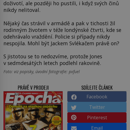
doživotí, ale později ho pustili, i když svých činů
nikdy nelitoval.
Nějaký čas strávil v armádě a pak v tichosti žil
rodinným životem v téže londýnské čtvrti, kde se
odehrávalo vraždění. Policie si případy nikdy
nespojila. Mohl být Jackem Svlékačem právě on?
S jistotou se to nedozvíme, protože Jones
v sedmdesátých letech podlehl rakovině.
Foto: viz popisky, úvodní fotografie: pxfuel
PRÁVĚ V PRODEJI
SDÍLEJTE ČLÁNEK
Facebook
Twitter
Pinterest
Email