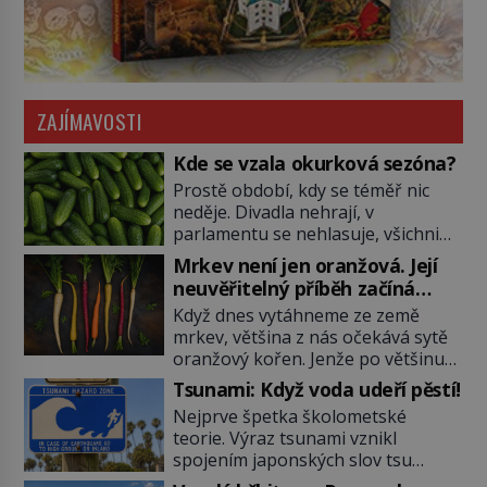
ZAJÍMAVOSTI
Kde se vzala okurková sezóna?
Prostě období, kdy se téměř nic
neděje. Divadla nehrají, v
parlamentu se nehlasuje, všichni
jsou na dovolené a média tak
Mrkev není jen oranžová. Její
nemají o čem mluvit a psát. A
neuvěřitelný příběh začíná
vymýšlejí si proto témata, které
fialovou barvou
Když dnes vytáhneme ze země
nikoho nezajímají. Proč je však ona
mrkev, většina z nás očekává sytě
letní doba spojovaná zrovna s
oranžový kořen. Jenže po většinu
okurkami? Okurkovou sezónu
své historie je mrkev všechno
známe už od poloviny 19. století,
Tsunami: Když voda udeří pěstí!
možné, jen ne oranžová. Je fialová,
ovšem jako Češi […]
Nejprve špetka školometské
žlutá, bílá, někdy dokonce téměř
teorie. Výraz tsunami vznikl
černá. Až díky stovkám let
spojením japonských slov tsu
pečlivého šlechtění se z ní stává
(přístav) a nami (vlna). Jedná se o