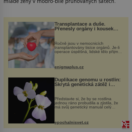
mladé ženy v modro-bíle pruhovaných šatech.
Transplantace a duše.
Přenesly orgány i kousek
osobnosti dárce?
Ročně jsou v nemocnicích
transplantovány tisíce orgánů. Je-li
operace úspěšná, lidské tělo přijme
darovaný orgán za své a pacient
může vést plnohodnotný život. Ale co
když při transplantaci nepřijímám...
enigmaplus.cz
Duplikace genomu u rostlin:
Skrytá genetická zátěž i
evoluční výhoda
Představte si, že by se rostlina
jednou ráno probudila a zjistila, že
má svůj genetický manuál celý
dvakrát. Přesně to se občas v
přírodě stane – a podle nového
výzkumu to může být pro druhy
epochalnisvet.cz
vstupenka...