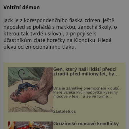
Vnitřní démon
Jack je z korespondenčního fiaska zdrcen. Ještě
naposled se pohádá s matkou, zanechá školy, o
kterou tak tvrdě usiloval, a připojí se k
účastníkům zlaté horečky na Klondiku. Hledá
úlevu od emocionálního tlaku.
Gen, který naši lidští předci
ztratili před miliony let, by
mohl pomoci s léčbou
„nemoci králů“
Dna je zánětlivé onemocnění kloubů,
které vzniká kvůli nadbytku kyseliny
močové v těle. Ta se ve formě
krystalků ukládá v blízkosti kloubů,
nejčastěji přitom postihuje palce na
nohou, a způsobuje bole...
21stoleti.cz
Gruzínské masové knedlíčky