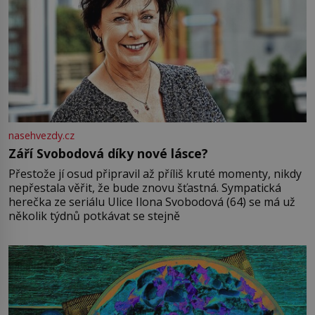
nasehvezdy.cz
Září Svobodová díky nové lásce?
Přestože jí osud připravil až příliš kruté momenty, nikdy
nepřestala věřit, že bude znovu šťastná. Sympatická
herečka ze seriálu Ulice Ilona Svobodová (64) se má už
několik týdnů potkávat se stejně