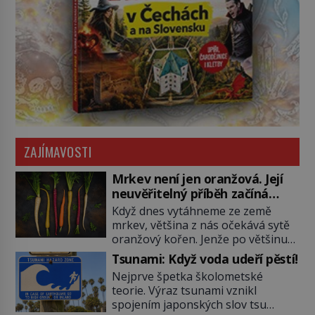
ZAJÍMAVOSTI
Mrkev není jen oranžová. Její
neuvěřitelný příběh začíná
fialovou barvou
Když dnes vytáhneme ze země
mrkev, většina z nás očekává sytě
oranžový kořen. Jenže po většinu
své historie je mrkev všechno
Tsunami: Když voda udeří pěstí!
možné, jen ne oranžová. Je fialová,
Nejprve špetka školometské
žlutá, bílá, někdy dokonce téměř
teorie. Výraz tsunami vznikl
černá. Až díky stovkám let
spojením japonských slov tsu
pečlivého šlechtění se z ní stává