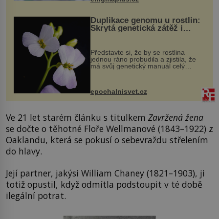
Duplikace genomu u rostlin:
Skrytá genetická zátěž i
evoluční výhoda
Představte si, že by se rostlina
jednou ráno probudila a zjistila, že
má svůj genetický manuál celý
dvakrát. Přesně to se občas v
přírodě stane – a podle nového
výzkumu to může být pro druhy
epochalnisvet.cz
vstupenka...
Ve 21 let starém článku s titulkem
Zavržená žena
se dočte o těhotné Floře Wellmanové (1843–1922) z
Oaklandu, která se pokusí o sebevraždu střelením
do hlavy.
Její partner, jakýsi William Chaney (1821–1903), ji
totiž opustil, když odmítla podstoupit v té době
ilegální potrat.