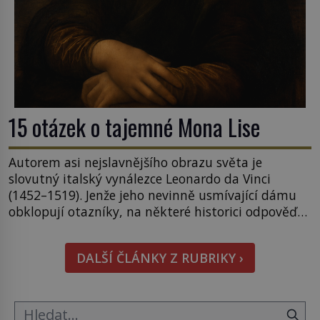
15 otázek o tajemné Mona Lise
Autorem asi nejslavnějšího obrazu světa je
slovutný italský vynálezce Leonardo da Vinci
(1452–1519). Jenže jeho nevinně usmívající dámu
obklopují otazníky, na některé historici odpověď
objeví, jiné zůstanou nezodpovězené. Kam si ji
pověsil Napoleon? Samotný císař Napoleon
DALŠÍ ČLÁNKY Z RUBRIKY ›
Bonaparte (1769–1821) má pro malbu slabost, a
tak si ji ještě jako první konzul přemístí do své
ložnice v Tuilerisjkém […]