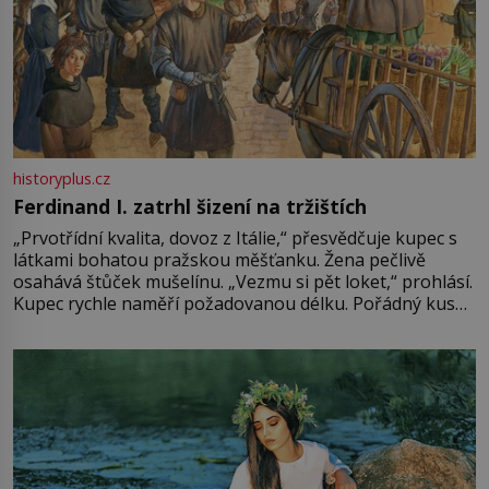
historyplus.cz
Ferdinand I. zatrhl šizení na tržištích
„Prvotřídní kvalita, dovoz z Itálie,“ přesvědčuje kupec s
látkami bohatou pražskou měšťanku. Žena pečlivě
osahává štůček mušelínu. „Vezmu si pět loket,“ prohlásí.
Kupec rychle naměří požadovanou délku. Pořádný kus
mu přitom zůstane za prsty… „Na šaty ho bude málo,
milostpaní. Stačí jenom na sukni,“ zhodnotí švadlena
množství růžového mušelínu. „Ošidili vás, podívejte.“
Vezme do ruky dřevěnou