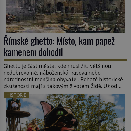
Římské ghetto: Místo, kam papež
kamenem dohodil
Ghetto je část města, kde musí žít, většinou
nedobrovolně, náboženská, rasová nebo
národnostní menšina obyvatel. Bohaté historické
zkušenosti mají s takovým životem Židé. Už od
středověku jsou totiž v každou chvíli nuceni v
HISTORIE
nějakém žít. Mezi ty nejslavnější patří i římské
ghetto založené v roce 1555. Pokud jde o vztah
k Židům, nemá se Řím čím chlubit. […]