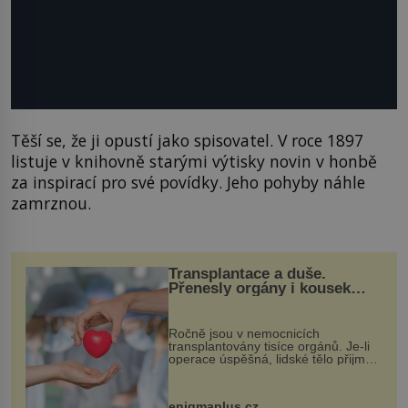
Těší se, že ji opustí jako spisovatel. V roce 1897
listuje v knihovně starými výtisky novin v honbě
za inspirací pro své povídky. Jeho pohyby náhle
zamrznou.
Transplantace a duše.
Přenesly orgány i kousek
osobnosti dárce?
Ročně jsou v nemocnicích
transplantovány tisíce orgánů. Je-li
operace úspěšná, lidské tělo přijme
darovaný orgán za své a pacient
může vést plnohodnotný život. Ale co
když při transplantaci nepřijímám...
enigmaplus.cz