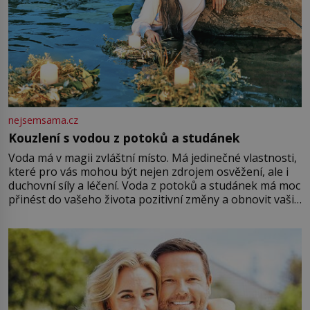
nejsemsama.cz
Kouzlení s vodou z potoků a studánek
Voda má v magii zvláštní místo. Má jedinečné vlastnosti,
které pro vás mohou být nejen zdrojem osvěžení, ale i
duchovní síly a léčení. Voda z potoků a studánek má moc
přinést do vašeho života pozitivní změny a obnovit vaši
energii. Využitím těchto přírodních zdrojů v magii
můžete obohatit své rituály a přinést do svého života
větší harmonii a klid. Je důležité