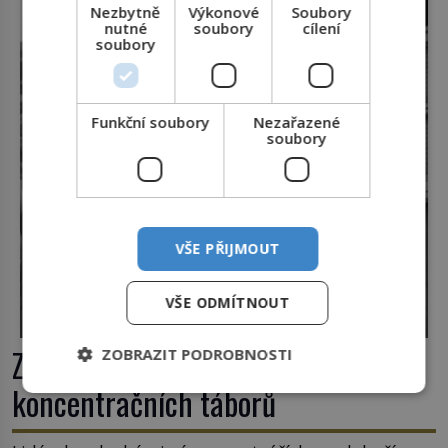
Nezbytně
Výkonové
Soubory
nejpodivnějších a zároveň nejkrutějších zvyků […]
nutné
soubory
cílení
soubory
Funkční soubory
Nezařazené
soubory
VŠE PŘIJMOUT
VŠE ODMÍTNOUT
Zlo v sukni. Tři nejhorší bachařky z
ZOBRAZIT PODROBNOSTI
koncentračních táborů