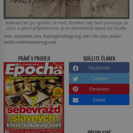
Jedenáct let po zjištění, že muž, kterého celý život považuje za
otce, a jehož příjmení nosí, je ve skutečnosti úplně cizí člověk.
Foto: wikipedia.com, huntingtonblogs.org, cdn1.thr.com, public-
media.smithsonianmag.com
PRÁVĚ V PRODEJI
SDÍLEJTE ČLÁNEK
Facebook
Twitter
Pinterest
Email
PŘEDPLATNÉ