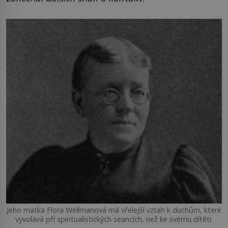
Jeho matka Flora Wellmanová má vřelejší vztah k duchům, které
vyvolává při spiritualistických seancích, než ke svému dítěti.