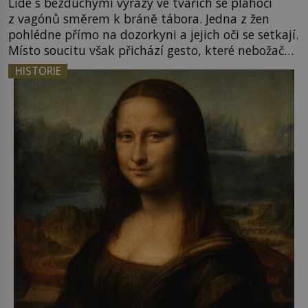
Lidé s bezduchými výrazy ve tvářích se plahočí
z vagónů směrem k bráně tábora. Jedna z žen
pohlédne přímo na dozorkyni a jejich oči se setkají.
Místo soucitu však přichází gesto, které nebožačku
posílá rovnou do plynové komory. Jména jako
HISTORIE
Rudolf Höss (1901–1947), Josef Mengele (1911–
1979) či Heinrich Himmler (1900–1945) zná každý,
o koho se historie jen otřela. Jenže […]