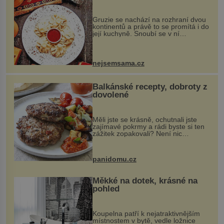
Gruzie se nachází na rozhraní dvou
kontinentů a právě to se promítá i do
její kuchyně. Snoubí se v ní
evropské a asijské chutě a díky tomu
vznikají rozmanité a chuťově bohaté
pokrmy, které rozhodně st...
nejsemsama.cz
Balkánské recepty, dobroty z
dovolené
Měli jste se krásně, ochutnali jste
zajímavé pokrmy a rádi byste si ten
zážitek zopakovali? Není nic
snazšího. Pljeskavica (10 porcí)
Možná jste ji ochutnali na dovolené v
bývalé Jugoslávii, lze ji vi...
panidomu.cz
Měkké na dotek, krásné na
pohled
Koupelna patří k nejatraktivnějším
místnostem v bytě, vedle ložnice