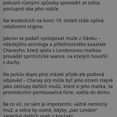
pokusili různými způsoby sprovodit ze světa
postupně oba jeho rodiče.
Na levobočcích na konci 19. století stále uplívá
celoživotní stigma.
Jakcovi se podaří vystopovat muže z článku –
někdejšího astrologa a příležitostného kazatele
Chaneyho, který spolu s Londonovou matkou
prováděl spiritistické seance, na kterých hovořili
s duchy.
Na Jackův dopis plný otázek přijde ale podivná
odpověď – Chaney prý může být jeho otcem stejně
jako zástupy dalších mužů, které si jeho matka, ta
promiskuitní pomlouvačná fúrie, vodila do domu.
Ba co víc, on sám je impotentní, vážně nemocný
muž, a velice by ocenil, kdyby „pan London“
zanechal dalších snah o kontakt.