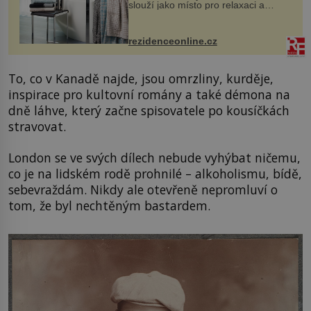
slouží jako místo pro relaxaci a
odpočinek. Koupelnový textil –
ručníky, osušky a koberečky –
mohou jako mávnutím kouzelného
rezidenceonline.cz
proutku...
To, co v Kanadě najde, jsou omrzliny, kurděje,
inspirace pro kultovní romány a také démona na
dně láhve, který začne spisovatele po kousíčkách
stravovat.
London se ve svých dílech nebude vyhýbat ničemu,
co je na lidském rodě prohnilé – alkoholismu, bídě,
sebevraždám. Nikdy ale otevřeně nepromluví o
tom, že byl nechtěným bastardem.