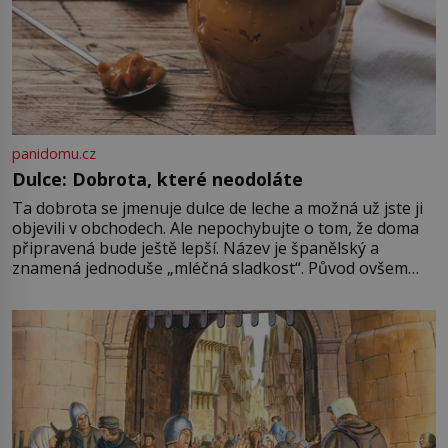
panidomu.cz
Dulce: Dobrota, které neodoláte
Ta dobrota se jmenuje dulce de leche a možná už jste ji
objevili v obchodech. Ale nepochybujte o tom, že doma
připravená bude ještě lepší. Název je španělský a
znamená jednoduše „mléčná sladkost“. Původ ovšem
není úplně jednoznačný, o autorství této receptury se
pře hned několik latinskoamerických zemí a k tomu
Francie, kde se traduje,