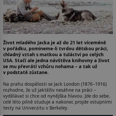
Život mladého Jacka je až do 21 let víceméně
v pořádku, pomineme-li tvrdou dětskou práci,
chladný vztah s matkou a tuláctví po celých
USA. Stačí ale jedna návštěva knihovny a život
se mu převrátí vzhůru nohama – a tak už
v podstatě zůstane.
Na prahu dospělosti se Jack London (1876–1916)
rozhodne, že už jaktěživ nesáhne na práci –
vydělávat si chce od nynějška hlavou. Jde do sebe,
celé léto pilně studuje a nakonec projde vstupními
testy na Univerzitu v Berkeley.