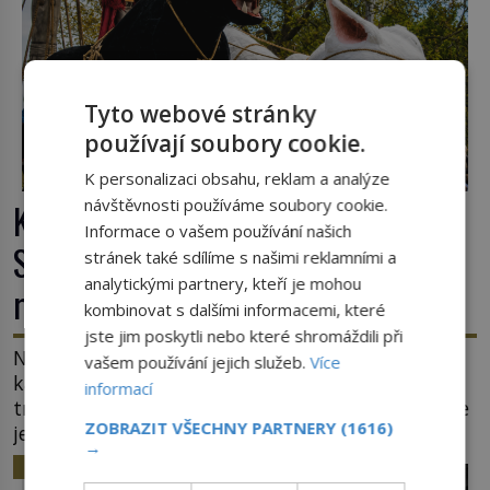
Tyto webové stránky
používají soubory cookie.
K personalizaci obsahu, reklam a analýze
návštěvnosti používáme soubory cookie.
Kočky padající z věže v Ypres:
Informace o vašem používání našich
Středověký zvyk, který dodnes budí
stránek také sdílíme s našimi reklamními a
analytickými partnery, kteří je mohou
rozpaky
kombinovat s dalšími informacemi, které
jste jim poskytli nebo které shromáždili při
Na hlavním náměstí belgického města Ypres se
vašem používání jejich služeb.
Více
každé tři roky shromáždí tisíce lidí. Z věže slavné
informací
tržnice létají do davu kočky, diváci jásají a snaží se
ZOBRAZIT VŠECHNY PARTNERY
(1616)
je chytit. Naštěstí už nejde o živá zvířata, ale
→
jenom o plyšové suvenýry. Kdysi to ale bylo jinak.
HISTORIE
Tato veselá podívaná připomíná jeden z