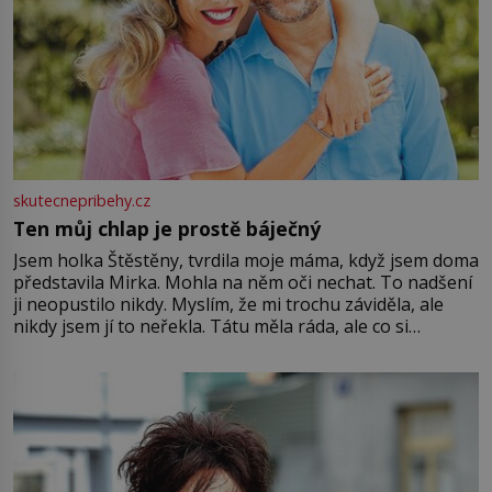
skutecnepribehy.cz
Ten můj chlap je prostě báječný
Jsem holka Štěstěny, tvrdila moje máma, když jsem doma
představila Mirka. Mohla na něm oči nechat. To nadšení
ji neopustilo nikdy. Myslím, že mi trochu záviděla, ale
nikdy jsem jí to neřekla. Tátu měla ráda, ale co si
pamatuji, tak jsme s Mirkem byli zamilovaní mnohem víc.
Jsme spolu moc rádi Tehdy byla jiná doba, když