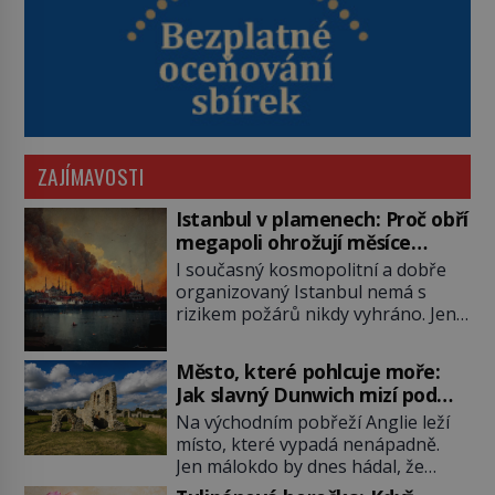
ZAJÍMAVOSTI
Istanbul v plamenech: Proč obří
megapoli ohrožují měsíce
smaženého lilku?
I současný kosmopolitní a dobře
organizovaný Istanbul nemá s
rizikem požárů nikdy vyhráno. Jen
těžko si tak člověk dokáže
představit, jaká požární rizika
Město, které pohlcuje moře:
skrýval Istanbul časů minulých. Jak
Jak slavný Dunwich mizí pod
čelilo město v minulosti potenciální
hladinou
Na východním pobřeží Anglie leží
ohnivé katastrofě a proč jsou zde
místo, které vypadá nenápadně.
stále tolik obávány měsíce
Jen málokdo by dnes hádal, že
smaženého lilku? První hasičský
právě zde kdysi stojí jeden z
sbor se v Istanbulu objevuje v roce